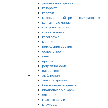
диагностика зрения
катаракта
кератит
компьютерный зрительный синдром
контактные линзы
контроль миопии
конъюнктивит
косоглазие
миопия
нарушения зрения
острота зрения
очки
пресбиопия
рецепт на очки
синий свет
амблиопия
анизометропия
бинокулярное зрение
биологические часы
блефарит
глазные капли
глаукома