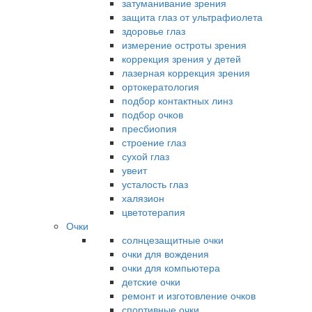
затуманивание зрения
защита глаз от ультрафиолета
здоровье глаз
измерение остроты зрения
коррекция зрения у детей
лазерная коррекция зрения
ортокератология
подбор контактных линз
подбор очков
пресбиопия
строение глаз
сухой глаз
увеит
усталость глаз
халязион
цветотерапия
Очки
солнцезащитные очки
очки для вождения
очки для компьютера
детские очки
ремонт и изготовление очков
спортивные очки