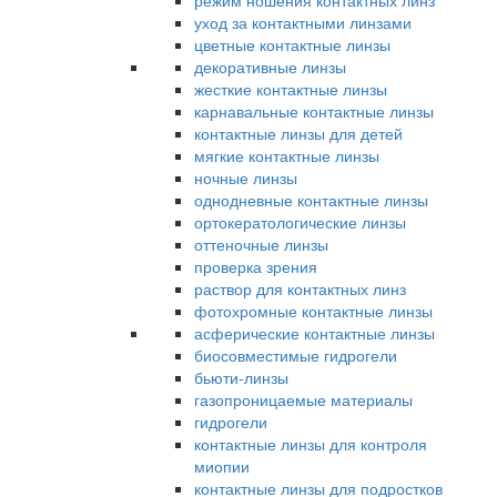
режим ношения контактных линз
уход за контактными линзами
цветные контактные линзы
декоративные линзы
жесткие контактные линзы
карнавальные контактные линзы
контактные линзы для детей
мягкие контактные линзы
ночные линзы
однодневные контактные линзы
ортокератологические линзы
оттеночные линзы
проверка зрения
раствор для контактных линз
фотохромные контактные линзы
асферические контактные линзы
биосовместимые гидрогели
бьюти-линзы
газопроницаемые материалы
гидрогели
контактные линзы для контроля
миопии
контактные линзы для подростков