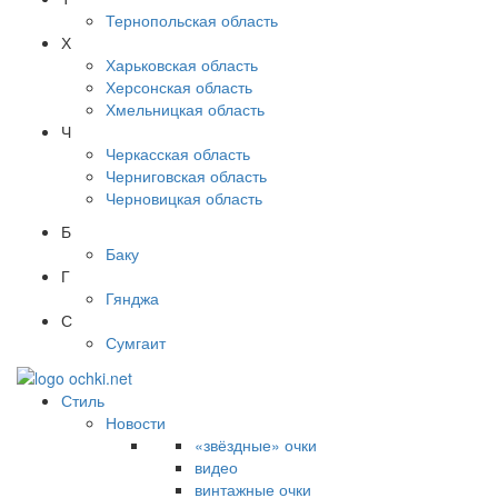
Тернопольская область
Х
Харьковская область
Херсонская область
Хмельницкая область
Ч
Черкасская область
Черниговская область
Черновицкая область
Б
Баку
Г
Гянджа
С
Сумгаит
Стиль
Новости
«звёздные» очки
видео
винтажные очки