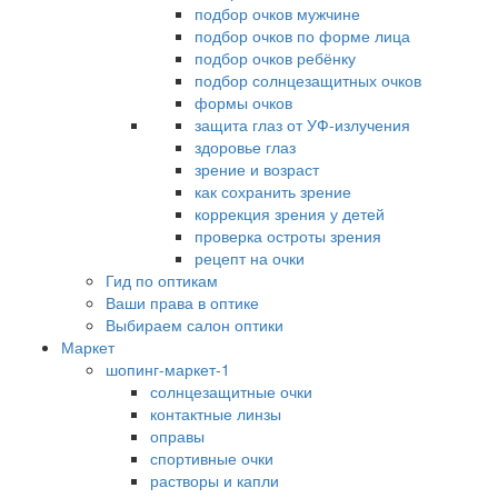
подбор очков мужчине
подбор очков по форме лица
подбор очков ребёнку
подбор солнцезащитных очков
формы очков
защита глаз от УФ-излучения
здоровье глаз
зрение и возраст
как сохранить зрение
коррекция зрения у детей
проверка остроты зрения
рецепт на очки
Гид по оптикам
Ваши права в оптике
Выбираем салон оптики
Маркет
шопинг-маркет-1
солнцезащитные очки
контактные линзы
оправы
спортивные очки
растворы и капли