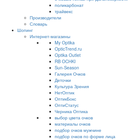
поликарбонат
трайвекс
Производители
Словарь
Шопинг
Интернет-магазины
My Optika
OpticTrend.ru
Optika Outlet
RB OCHKI
Sun-Season
Галерея Очков
Деточки
Культура Зрения
НетОптик
ОптикБокс
ОптиСтатус
Черника Оптика
выбор цвета очков
материалы очков
подбор очков мужчине
подбор очков по форме лица