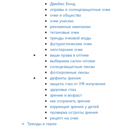
Джеймс Бонд
оправы и солнцезащитные очки
очки и общество
очки унисекс
рекламные кампании
титановые очки
тренды очковой моды
футуристические очки
хипстерские очки
ваши права в оптике
выбираем салон оптики
солнцезащитные линзы
фотохромные линзы
дефекты зрения
защита глаз от УФ-излучения
здоровье глаз
зрение и возраст
как сохранить зрение
коррекция зрения у детей
проверка остроты зрения
рецепт на очки
Тренды и герои