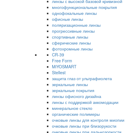
линзы с высокой базовой кривизной
многофункциональные покрытия
однофокальные линзы
офисные линзы
поляризационные линзы
прогрессивные линзы
спортивные линзы
сферические линзы
фотохромные линзы
CR-39
Free Form
MiYOSMART
Stellest
защита глаз от ультрафиолета
зеркальные линзы
зеркальные покрытия
линзы офисного дизайна
линзы с поддержкой аккомодации
минеральное стекло
органические полимеры
очковые линзы для контроля миопии
очковые линзы при близорукости
очковые линзы при дальнозоркости