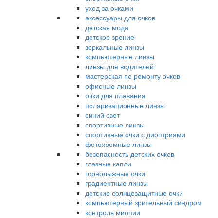
уход за очками
аксессуары для очков
детская мода
детское зрение
зеркальные линзы
компьютерные линзы
линзы для водителей
мастерская по ремонту очков
офисные линзы
очки для плавания
поляризационные линзы
синий свет
спортивные линзы
спортивные очки с диоптриями
фотохромные линзы
безопасность детских очков
глазные капли
горнолыжные очки
градиентные линзы
детские солнцезащитные очки
компьютерный зрительный синдром
контроль миопии