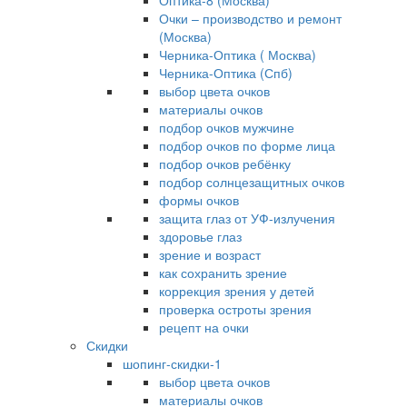
Оптика-8 (Москва)
Очки – производство и ремонт
(Москва)
Черника-Оптика ( Москва)
Черника-Оптика (Спб)
выбор цвета очков
материалы очков
подбор очков мужчине
подбор очков по форме лица
подбор очков ребёнку
подбор солнцезащитных очков
формы очков
защита глаз от УФ-излучения
здоровье глаз
зрение и возраст
как сохранить зрение
коррекция зрения у детей
проверка остроты зрения
рецепт на очки
Скидки
шопинг-скидки-1
выбор цвета очков
материалы очков