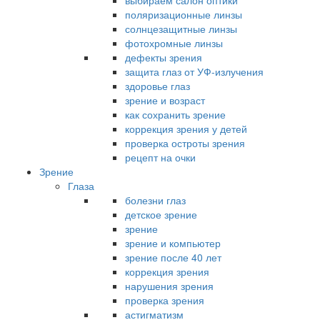
выбираем салон оптики
поляризационные линзы
солнцезащитные линзы
фотохромные линзы
дефекты зрения
защита глаз от УФ-излучения
здоровье глаз
зрение и возраст
как сохранить зрение
коррекция зрения у детей
проверка остроты зрения
рецепт на очки
Зрение
Глаза
болезни глаз
детское зрение
зрение
зрение и компьютер
зрение после 40 лет
коррекция зрения
нарушения зрения
проверка зрения
астигматизм