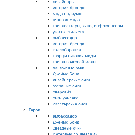
дизайнеры
истории брендов
мода подиумов
очковая мода
трендсеттеры, кино, инфлюенсеры
уголок стилиста
амбассадор
история бренда
коллаборации
творцы очковой моды
тренды очковой моды
винтажные очки
Джеймс Бонд
дизайнерские очки
звездные очки
оверсайз
очки унисекс
хипстерские очки
Герои
амбассадор
Джеймс Бонд
Звёздные очки
Интервью со звёздами