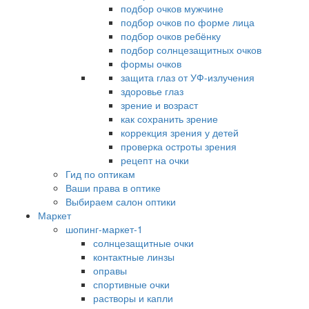
подбор очков мужчине
подбор очков по форме лица
подбор очков ребёнку
подбор солнцезащитных очков
формы очков
защита глаз от УФ-излучения
здоровье глаз
зрение и возраст
как сохранить зрение
коррекция зрения у детей
проверка остроты зрения
рецепт на очки
Гид по оптикам
Ваши права в оптике
Выбираем салон оптики
Маркет
шопинг-маркет-1
солнцезащитные очки
контактные линзы
оправы
спортивные очки
растворы и капли