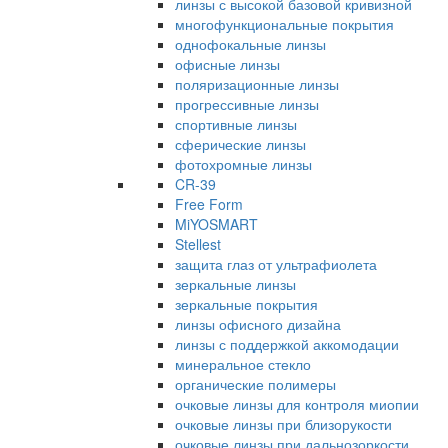
линзы с высокой базовой кривизной
многофункциональные покрытия
однофокальные линзы
офисные линзы
поляризационные линзы
прогрессивные линзы
спортивные линзы
сферические линзы
фотохромные линзы
CR-39
Free Form
MiYOSMART
Stellest
защита глаз от ультрафиолета
зеркальные линзы
зеркальные покрытия
линзы офисного дизайна
линзы с поддержкой аккомодации
минеральное стекло
органические полимеры
очковые линзы для контроля миопии
очковые линзы при близорукости
очковые линзы при дальнозоркости