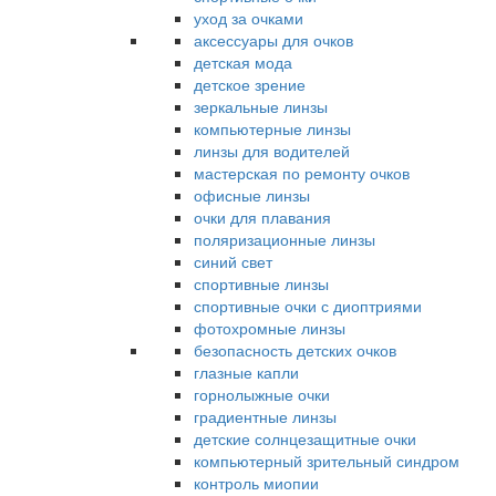
уход за очками
аксессуары для очков
детская мода
детское зрение
зеркальные линзы
компьютерные линзы
линзы для водителей
мастерская по ремонту очков
офисные линзы
очки для плавания
поляризационные линзы
синий свет
спортивные линзы
спортивные очки с диоптриями
фотохромные линзы
безопасность детских очков
глазные капли
горнолыжные очки
градиентные линзы
детские солнцезащитные очки
компьютерный зрительный синдром
контроль миопии