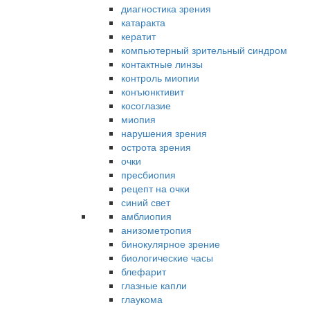
диагностика зрения
катаракта
кератит
компьютерный зрительный синдром
контактные линзы
контроль миопии
конъюнктивит
косоглазие
миопия
нарушения зрения
острота зрения
очки
пресбиопия
рецепт на очки
синий свет
амблиопия
анизометропия
бинокулярное зрение
биологические часы
блефарит
глазные капли
глаукома