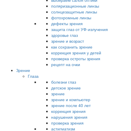
выбираем салон оптики
поляризационные линзы
солнцезащитные линзы
фотохромные линзы
дефекты зрения
защита глаз от УФ-излучения
здоровье глаз
зрение и возраст
как сохранить зрение
коррекция зрения у детей
проверка остроты зрения
рецепт на очки
Зрение
Глаза
болезни глаз
детское зрение
зрение
зрение и компьютер
зрение после 40 лет
коррекция зрения
нарушения зрения
проверка зрения
астигматизм