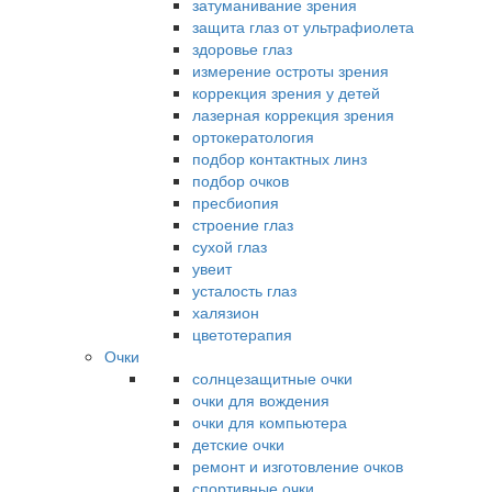
затуманивание зрения
защита глаз от ультрафиолета
здоровье глаз
измерение остроты зрения
коррекция зрения у детей
лазерная коррекция зрения
ортокератология
подбор контактных линз
подбор очков
пресбиопия
строение глаз
сухой глаз
увеит
усталость глаз
халязион
цветотерапия
Очки
солнцезащитные очки
очки для вождения
очки для компьютера
детские очки
ремонт и изготовление очков
спортивные очки