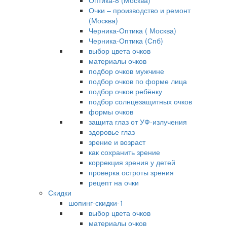
Оптика-8 (Москва)
Очки – производство и ремонт
(Москва)
Черника-Оптика ( Москва)
Черника-Оптика (Спб)
выбор цвета очков
материалы очков
подбор очков мужчине
подбор очков по форме лица
подбор очков ребёнку
подбор солнцезащитных очков
формы очков
защита глаз от УФ-излучения
здоровье глаз
зрение и возраст
как сохранить зрение
коррекция зрения у детей
проверка остроты зрения
рецепт на очки
Скидки
шопинг-скидки-1
выбор цвета очков
материалы очков