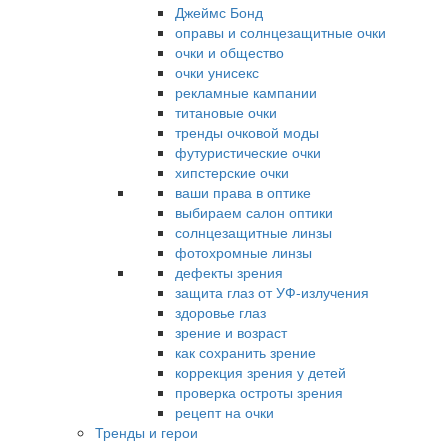
Джеймс Бонд
оправы и солнцезащитные очки
очки и общество
очки унисекс
рекламные кампании
титановые очки
тренды очковой моды
футуристические очки
хипстерские очки
ваши права в оптике
выбираем салон оптики
солнцезащитные линзы
фотохромные линзы
дефекты зрения
защита глаз от УФ-излучения
здоровье глаз
зрение и возраст
как сохранить зрение
коррекция зрения у детей
проверка остроты зрения
рецепт на очки
Тренды и герои