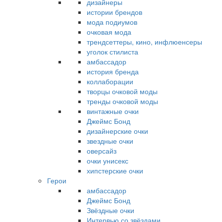
дизайнеры
истории брендов
мода подиумов
очковая мода
трендсеттеры, кино, инфлюенсеры
уголок стилиста
амбассадор
история бренда
коллаборации
творцы очковой моды
тренды очковой моды
винтажные очки
Джеймс Бонд
дизайнерские очки
звездные очки
оверсайз
очки унисекс
хипстерские очки
Герои
амбассадор
Джеймс Бонд
Звёздные очки
Интервью со звёздами