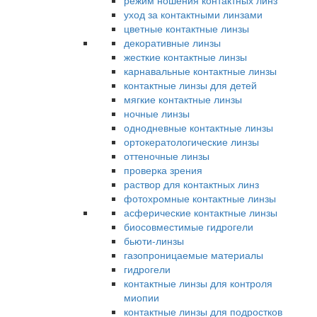
режим ношения контактных линз
уход за контактными линзами
цветные контактные линзы
декоративные линзы
жесткие контактные линзы
карнавальные контактные линзы
контактные линзы для детей
мягкие контактные линзы
ночные линзы
однодневные контактные линзы
ортокератологические линзы
оттеночные линзы
проверка зрения
раствор для контактных линз
фотохромные контактные линзы
асферические контактные линзы
биосовместимые гидрогели
бьюти-линзы
газопроницаемые материалы
гидрогели
контактные линзы для контроля
миопии
контактные линзы для подростков