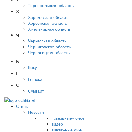
Тернопольская область
Х
Харьковская область
Херсонская область
Хмельницкая область
Ч
Черкасская область
Черниговская область
Черновицкая область
Б
Баку
Г
Гянджа
С
Сумгаит
Стиль
Новости
«звёздные» очки
видео
винтажные очки