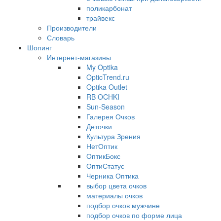
поликарбонат
трайвекс
Производители
Словарь
Шопинг
Интернет-магазины
My Optika
OpticTrend.ru
Optika Outlet
RB OCHKI
Sun-Season
Галерея Очков
Деточки
Культура Зрения
НетОптик
ОптикБокс
ОптиСтатус
Черника Оптика
выбор цвета очков
материалы очков
подбор очков мужчине
подбор очков по форме лица