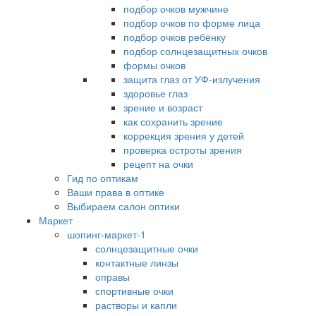
подбор очков мужчине
подбор очков по форме лица
подбор очков ребёнку
подбор солнцезащитных очков
формы очков
защита глаз от УФ-излучения
здоровье глаз
зрение и возраст
как сохранить зрение
коррекция зрения у детей
проверка остроты зрения
рецепт на очки
Гид по оптикам
Ваши права в оптике
Выбираем салон оптики
Маркет
шопинг-маркет-1
солнцезащитные очки
контактные линзы
оправы
спортивные очки
растворы и капли