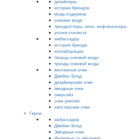
дизайнеры
истории брендов
мода подиумов
очковая мода
трендсеттеры, кино, инфлюенсеры
уголок стилиста
амбассадор
история бренда
коллаборации
творцы очковой моды
тренды очковой моды
винтажные очки
Джеймс Бонд
дизайнерские очки
звездные очки
оверсайз
очки унисекс
хипстерские очки
Герои
амбассадор
Джеймс Бонд
Звёздные очки
Интервью со звёздами