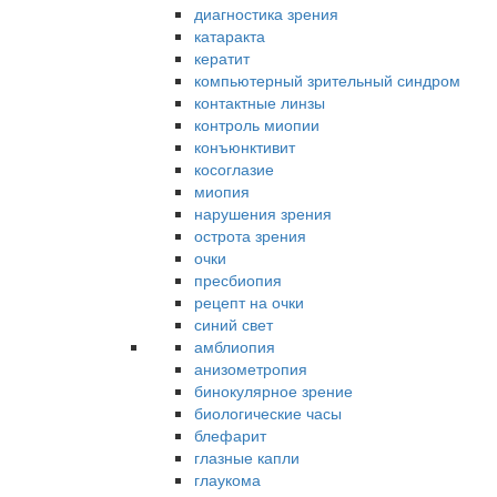
диагностика зрения
катаракта
кератит
компьютерный зрительный синдром
контактные линзы
контроль миопии
конъюнктивит
косоглазие
миопия
нарушения зрения
острота зрения
очки
пресбиопия
рецепт на очки
синий свет
амблиопия
анизометропия
бинокулярное зрение
биологические часы
блефарит
глазные капли
глаукома