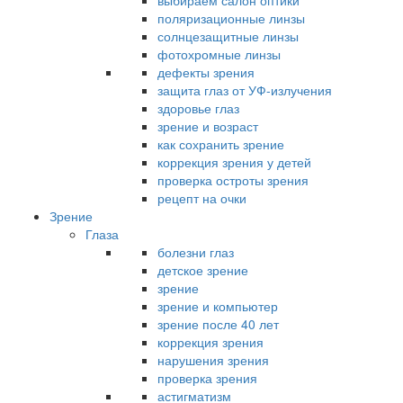
выбираем салон оптики
поляризационные линзы
солнцезащитные линзы
фотохромные линзы
дефекты зрения
защита глаз от УФ-излучения
здоровье глаз
зрение и возраст
как сохранить зрение
коррекция зрения у детей
проверка остроты зрения
рецепт на очки
Зрение
Глаза
болезни глаз
детское зрение
зрение
зрение и компьютер
зрение после 40 лет
коррекция зрения
нарушения зрения
проверка зрения
астигматизм