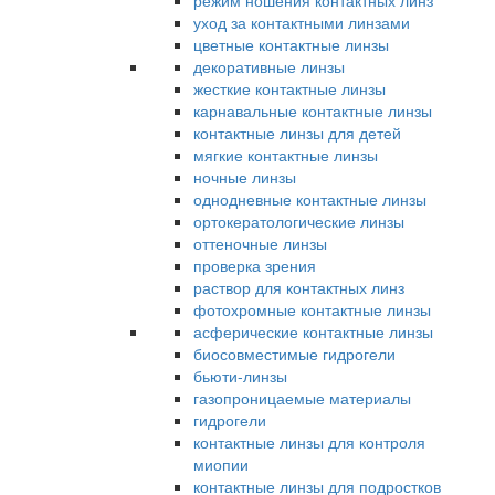
режим ношения контактных линз
уход за контактными линзами
цветные контактные линзы
декоративные линзы
жесткие контактные линзы
карнавальные контактные линзы
контактные линзы для детей
мягкие контактные линзы
ночные линзы
однодневные контактные линзы
ортокератологические линзы
оттеночные линзы
проверка зрения
раствор для контактных линз
фотохромные контактные линзы
асферические контактные линзы
биосовместимые гидрогели
бьюти-линзы
газопроницаемые материалы
гидрогели
контактные линзы для контроля
миопии
контактные линзы для подростков