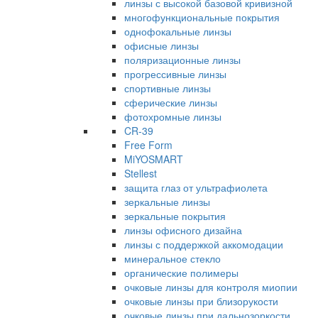
линзы с высокой базовой кривизной
многофункциональные покрытия
однофокальные линзы
офисные линзы
поляризационные линзы
прогрессивные линзы
спортивные линзы
сферические линзы
фотохромные линзы
CR-39
Free Form
MiYOSMART
Stellest
защита глаз от ультрафиолета
зеркальные линзы
зеркальные покрытия
линзы офисного дизайна
линзы с поддержкой аккомодации
минеральное стекло
органические полимеры
очковые линзы для контроля миопии
очковые линзы при близорукости
очковые линзы при дальнозоркости