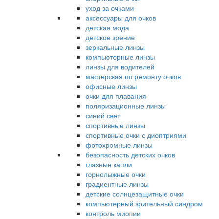
уход за очками
аксессуары для очков
детская мода
детское зрение
зеркальные линзы
компьютерные линзы
линзы для водителей
мастерская по ремонту очков
офисные линзы
очки для плавания
поляризационные линзы
синий свет
спортивные линзы
спортивные очки с диоптриями
фотохромные линзы
безопасность детских очков
глазные капли
горнолыжные очки
градиентные линзы
детские солнцезащитные очки
компьютерный зрительный синдром
контроль миопии