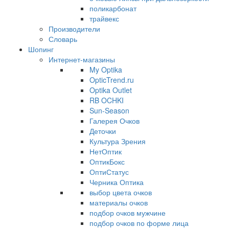
поликарбонат
трайвекс
Производители
Словарь
Шопинг
Интернет-магазины
My Optika
OpticTrend.ru
Optika Outlet
RB OCHKI
Sun-Season
Галерея Очков
Деточки
Культура Зрения
НетОптик
ОптикБокс
ОптиСтатус
Черника Оптика
выбор цвета очков
материалы очков
подбор очков мужчине
подбор очков по форме лица