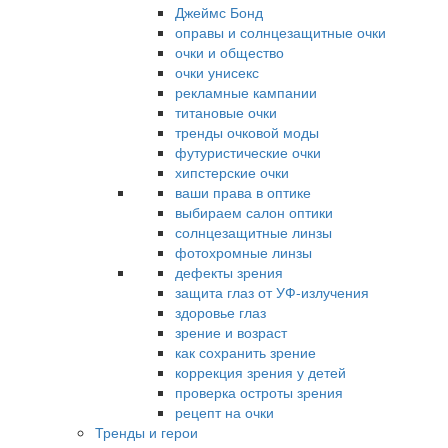
Джеймс Бонд
оправы и солнцезащитные очки
очки и общество
очки унисекс
рекламные кампании
титановые очки
тренды очковой моды
футуристические очки
хипстерские очки
ваши права в оптике
выбираем салон оптики
солнцезащитные линзы
фотохромные линзы
дефекты зрения
защита глаз от УФ-излучения
здоровье глаз
зрение и возраст
как сохранить зрение
коррекция зрения у детей
проверка остроты зрения
рецепт на очки
Тренды и герои