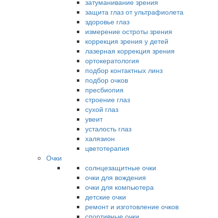
затуманивание зрения
защита глаз от ультрафиолета
здоровье глаз
измерение остроты зрения
коррекция зрения у детей
лазерная коррекция зрения
ортокератология
подбор контактных линз
подбор очков
пресбиопия
строение глаз
сухой глаз
увеит
усталость глаз
халязион
цветотерапия
Очки
солнцезащитные очки
очки для вождения
очки для компьютера
детские очки
ремонт и изготовление очков
спортивные очки