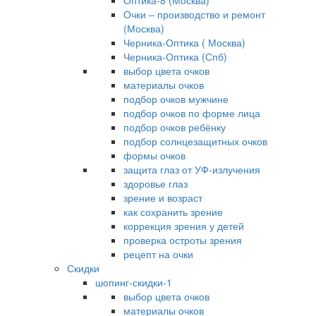
Оптика-8 (Москва)
Очки – производство и ремонт
(Москва)
Черника-Оптика ( Москва)
Черника-Оптика (Спб)
выбор цвета очков
материалы очков
подбор очков мужчине
подбор очков по форме лица
подбор очков ребёнку
подбор солнцезащитных очков
формы очков
защита глаз от УФ-излучения
здоровье глаз
зрение и возраст
как сохранить зрение
коррекция зрения у детей
проверка остроты зрения
рецепт на очки
Скидки
шопинг-скидки-1
выбор цвета очков
материалы очков