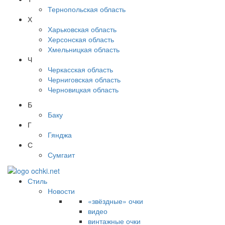
Тернопольская область
Х
Харьковская область
Херсонская область
Хмельницкая область
Ч
Черкасская область
Черниговская область
Черновицкая область
Б
Баку
Г
Гянджа
С
Сумгаит
Стиль
Новости
«звёздные» очки
видео
винтажные очки