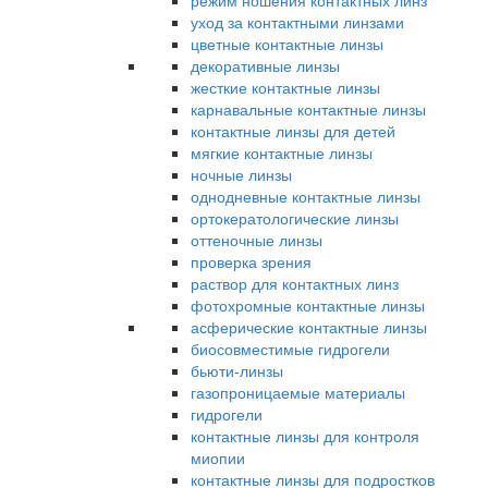
режим ношения контактных линз
уход за контактными линзами
цветные контактные линзы
декоративные линзы
жесткие контактные линзы
карнавальные контактные линзы
контактные линзы для детей
мягкие контактные линзы
ночные линзы
однодневные контактные линзы
ортокератологические линзы
оттеночные линзы
проверка зрения
раствор для контактных линз
фотохромные контактные линзы
асферические контактные линзы
биосовместимые гидрогели
бьюти-линзы
газопроницаемые материалы
гидрогели
контактные линзы для контроля
миопии
контактные линзы для подростков