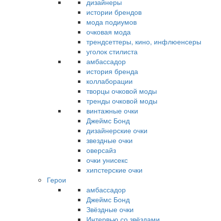
дизайнеры
истории брендов
мода подиумов
очковая мода
трендсеттеры, кино, инфлюенсеры
уголок стилиста
амбассадор
история бренда
коллаборации
творцы очковой моды
тренды очковой моды
винтажные очки
Джеймс Бонд
дизайнерские очки
звездные очки
оверсайз
очки унисекс
хипстерские очки
Герои
амбассадор
Джеймс Бонд
Звёздные очки
Интервью со звёздами