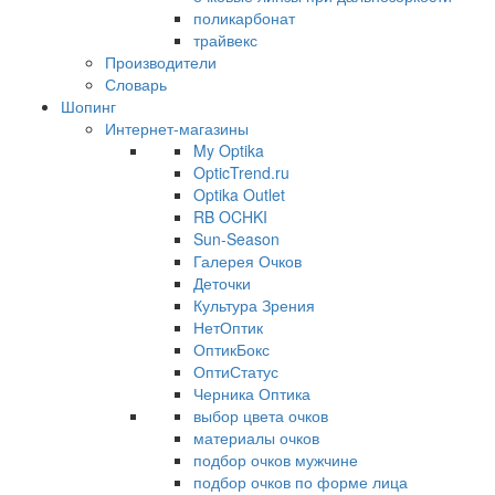
поликарбонат
трайвекс
Производители
Словарь
Шопинг
Интернет-магазины
My Optika
OpticTrend.ru
Optika Outlet
RB OCHKI
Sun-Season
Галерея Очков
Деточки
Культура Зрения
НетОптик
ОптикБокс
ОптиСтатус
Черника Оптика
выбор цвета очков
материалы очков
подбор очков мужчине
подбор очков по форме лица