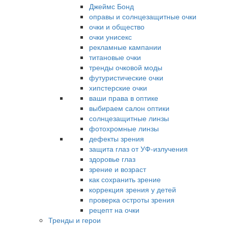
Джеймс Бонд
оправы и солнцезащитные очки
очки и общество
очки унисекс
рекламные кампании
титановые очки
тренды очковой моды
футуристические очки
хипстерские очки
ваши права в оптике
выбираем салон оптики
солнцезащитные линзы
фотохромные линзы
дефекты зрения
защита глаз от УФ-излучения
здоровье глаз
зрение и возраст
как сохранить зрение
коррекция зрения у детей
проверка остроты зрения
рецепт на очки
Тренды и герои