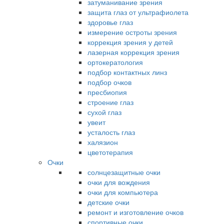
затуманивание зрения
защита глаз от ультрафиолета
здоровье глаз
измерение остроты зрения
коррекция зрения у детей
лазерная коррекция зрения
ортокератология
подбор контактных линз
подбор очков
пресбиопия
строение глаз
сухой глаз
увеит
усталость глаз
халязион
цветотерапия
Очки
солнцезащитные очки
очки для вождения
очки для компьютера
детские очки
ремонт и изготовление очков
спортивные очки