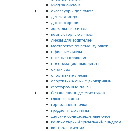
уход за очками
аксессуары для очков
детская мода
детское зрение
зеркальные линзы
компьютерные линзы
линзы для водителей
мастерская по ремонту очков
офисные линзы
очки для плавания
поляризационные линзы
синий свет
спортивные линзы
спортивные очки с диоптриями
фотохромные линзы
безопасность детских очков
глазные капли
горнолыжные очки
градиентные линзы
детские солнцезащитные очки
компьютерный зрительный синдром
контроль миопии