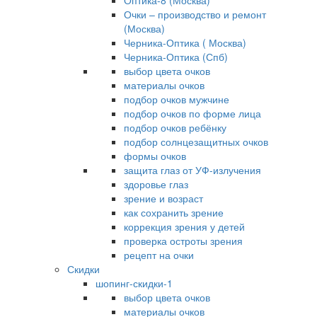
Оптика-8 (Москва)
Очки – производство и ремонт
(Москва)
Черника-Оптика ( Москва)
Черника-Оптика (Спб)
выбор цвета очков
материалы очков
подбор очков мужчине
подбор очков по форме лица
подбор очков ребёнку
подбор солнцезащитных очков
формы очков
защита глаз от УФ-излучения
здоровье глаз
зрение и возраст
как сохранить зрение
коррекция зрения у детей
проверка остроты зрения
рецепт на очки
Скидки
шопинг-скидки-1
выбор цвета очков
материалы очков