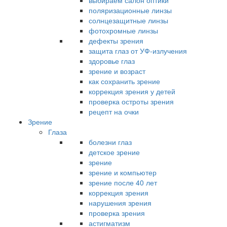
выбираем салон оптики
поляризационные линзы
солнцезащитные линзы
фотохромные линзы
дефекты зрения
защита глаз от УФ-излучения
здоровье глаз
зрение и возраст
как сохранить зрение
коррекция зрения у детей
проверка остроты зрения
рецепт на очки
Зрение
Глаза
болезни глаз
детское зрение
зрение
зрение и компьютер
зрение после 40 лет
коррекция зрения
нарушения зрения
проверка зрения
астигматизм