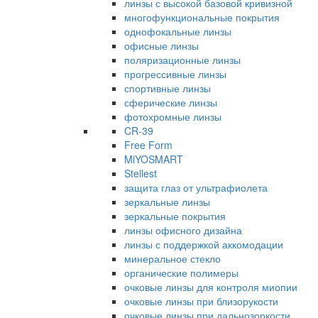
линзы с высокой базовой кривизной
многофункциональные покрытия
однофокальные линзы
офисные линзы
поляризационные линзы
прогрессивные линзы
спортивные линзы
сферические линзы
фотохромные линзы
CR-39
Free Form
MiYOSMART
Stellest
защита глаз от ультрафиолета
зеркальные линзы
зеркальные покрытия
линзы офисного дизайна
линзы с поддержкой аккомодации
минеральное стекло
органические полимеры
очковые линзы для контроля миопии
очковые линзы при близорукости
очковые линзы при дальнозоркости