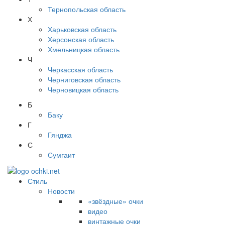
Тернопольская область
Х
Харьковская область
Херсонская область
Хмельницкая область
Ч
Черкасская область
Черниговская область
Черновицкая область
Б
Баку
Г
Гянджа
С
Сумгаит
Стиль
Новости
«звёздные» очки
видео
винтажные очки