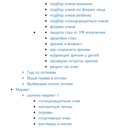
подбор очков мужчине
подбор очков по форме лица
подбор очков ребёнку
подбор солнцезащитных очков
формы очков
защита глаз от УФ-излучения
здоровье глаз
зрение и возраст
как сохранить зрение
коррекция зрения у детей
проверка остроты зрения
рецепт на очки
Гид по оптикам
Ваши права в оптике
Выбираем салон оптики
Маркет
шопинг-маркет-1
солнцезащитные очки
контактные линзы
оправы
спортивные очки
растворы и капли