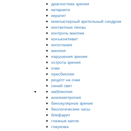
диагностика зрения
катаракта
кератит
компьютерный зрительный синдром
контактные линзы
контроль миопии
конъюнктивит
косоглазие
миопия
нарушения зрения
острота зрения
очки
пресбиопия
рецепт на очки
синий свет
амблиопия
анизометропия
бинокулярное зрение
биологические часы
блефарит
глазные капли
глаукома