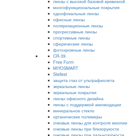
линзы с высокой базовой кривизной
многофункциональные покрытия
однофокальные линзы
офисные линзы
поляризационные линзы
прогрессивные линзы
спортивные линзы
сферические линзы
фотохромные линзы
CR-39
Free Form
MiYOSMART
Stellest
защита глаз от ультрафиолета
зеркальные линзы
зеркальные покрытия
линзы офисного дизайна
линзы с поддержкой аккомодации
минеральное стекло
органические полимеры
очковые линзы для контроля миопии
очковые линзы при близорукости
очковые линзы при дальнозоркости