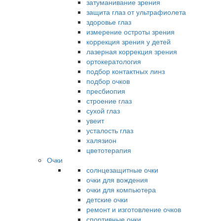
затуманивание зрения
защита глаз от ультрафиолета
здоровье глаз
измерение остроты зрения
коррекция зрения у детей
лазерная коррекция зрения
ортокератология
подбор контактных линз
подбор очков
пресбиопия
строение глаз
сухой глаз
увеит
усталость глаз
халязион
цветотерапия
Очки
солнцезащитные очки
очки для вождения
очки для компьютера
детские очки
ремонт и изготовление очков
спортивные очки