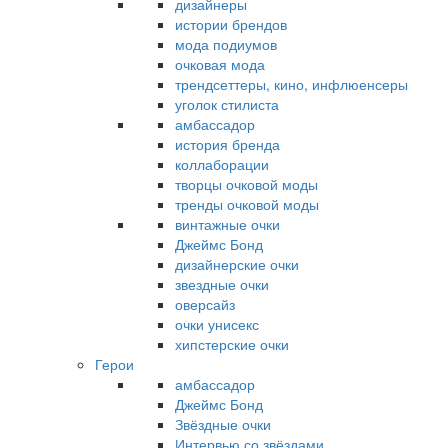
дизайнеры
истории брендов
мода подиумов
очковая мода
трендсеттеры, кино, инфлюенсеры
уголок стилиста
амбассадор
история бренда
коллаборации
творцы очковой моды
тренды очковой моды
винтажные очки
Джеймс Бонд
дизайнерские очки
звездные очки
оверсайз
очки унисекс
хипстерские очки
Герои
амбассадор
Джеймс Бонд
Звёздные очки
Интервью со звёздами