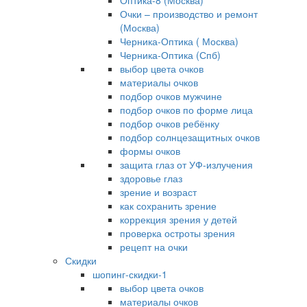
Оптика-8 (Москва)
Очки – производство и ремонт
(Москва)
Черника-Оптика ( Москва)
Черника-Оптика (Спб)
выбор цвета очков
материалы очков
подбор очков мужчине
подбор очков по форме лица
подбор очков ребёнку
подбор солнцезащитных очков
формы очков
защита глаз от УФ-излучения
здоровье глаз
зрение и возраст
как сохранить зрение
коррекция зрения у детей
проверка остроты зрения
рецепт на очки
Скидки
шопинг-скидки-1
выбор цвета очков
материалы очков