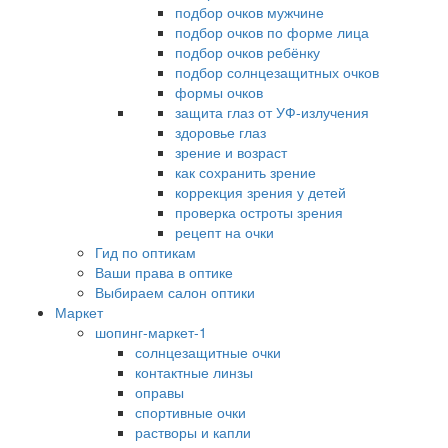
подбор очков мужчине
подбор очков по форме лица
подбор очков ребёнку
подбор солнцезащитных очков
формы очков
защита глаз от УФ-излучения
здоровье глаз
зрение и возраст
как сохранить зрение
коррекция зрения у детей
проверка остроты зрения
рецепт на очки
Гид по оптикам
Ваши права в оптике
Выбираем салон оптики
Маркет
шопинг-маркет-1
солнцезащитные очки
контактные линзы
оправы
спортивные очки
растворы и капли