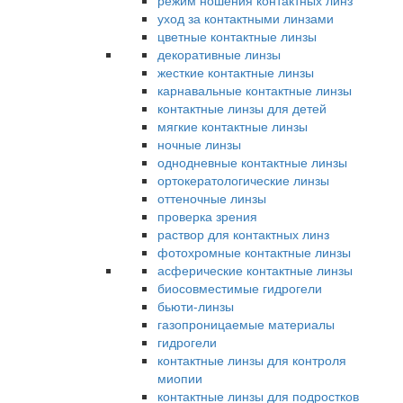
режим ношения контактных линз
уход за контактными линзами
цветные контактные линзы
декоративные линзы
жесткие контактные линзы
карнавальные контактные линзы
контактные линзы для детей
мягкие контактные линзы
ночные линзы
однодневные контактные линзы
ортокератологические линзы
оттеночные линзы
проверка зрения
раствор для контактных линз
фотохромные контактные линзы
асферические контактные линзы
биосовместимые гидрогели
бьюти-линзы
газопроницаемые материалы
гидрогели
контактные линзы для контроля
миопии
контактные линзы для подростков