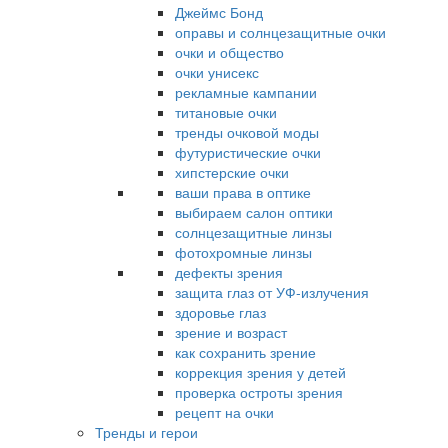
Джеймс Бонд
оправы и солнцезащитные очки
очки и общество
очки унисекс
рекламные кампании
титановые очки
тренды очковой моды
футуристические очки
хипстерские очки
ваши права в оптике
выбираем салон оптики
солнцезащитные линзы
фотохромные линзы
дефекты зрения
защита глаз от УФ-излучения
здоровье глаз
зрение и возраст
как сохранить зрение
коррекция зрения у детей
проверка остроты зрения
рецепт на очки
Тренды и герои