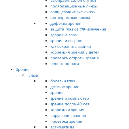
выбираем салон оптики
поляризационные линзы
солнцезащитные линзы
фотохромные линзы
дефекты зрения
защита глаз от УФ-излучения
здоровье глаз
зрение и возраст
как сохранить зрение
коррекция зрения у детей
проверка остроты зрения
рецепт на очки
Зрение
Глаза
болезни глаз
детское зрение
зрение
зрение и компьютер
зрение после 40 лет
коррекция зрения
нарушения зрения
проверка зрения
астигматизм