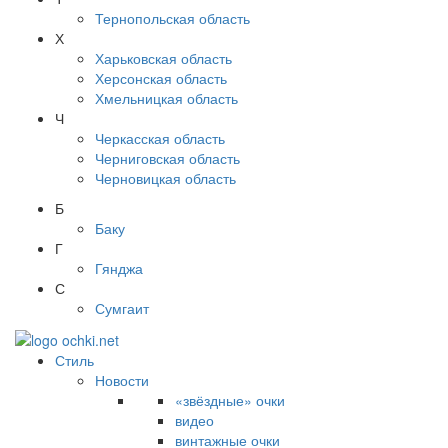
Тернопольская область
Х
Харьковская область
Херсонская область
Хмельницкая область
Ч
Черкасская область
Черниговская область
Черновицкая область
Б
Баку
Г
Гянджа
С
Сумгаит
Стиль
Новости
«звёздные» очки
видео
винтажные очки