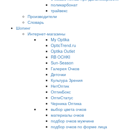
поликарбонат
трайвекс
Производители
Словарь
Шопинг
Интернет-магазины
My Optika
OpticTrend.ru
Optika Outlet
RB OCHKI
Sun-Season
Галерея Очков
Деточки
Культура Зрения
НетОптик
ОптикБокс
ОптиСтатус
Черника Оптика
выбор цвета очков
материалы очков
подбор очков мужчине
подбор очков по форме лица