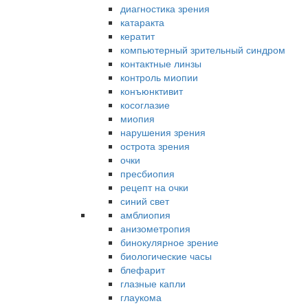
диагностика зрения
катаракта
кератит
компьютерный зрительный синдром
контактные линзы
контроль миопии
конъюнктивит
косоглазие
миопия
нарушения зрения
острота зрения
очки
пресбиопия
рецепт на очки
синий свет
амблиопия
анизометропия
бинокулярное зрение
биологические часы
блефарит
глазные капли
глаукома