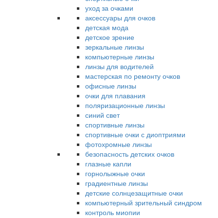
уход за очками
аксессуары для очков
детская мода
детское зрение
зеркальные линзы
компьютерные линзы
линзы для водителей
мастерская по ремонту очков
офисные линзы
очки для плавания
поляризационные линзы
синий свет
спортивные линзы
спортивные очки с диоптриями
фотохромные линзы
безопасность детских очков
глазные капли
горнолыжные очки
градиентные линзы
детские солнцезащитные очки
компьютерный зрительный синдром
контроль миопии