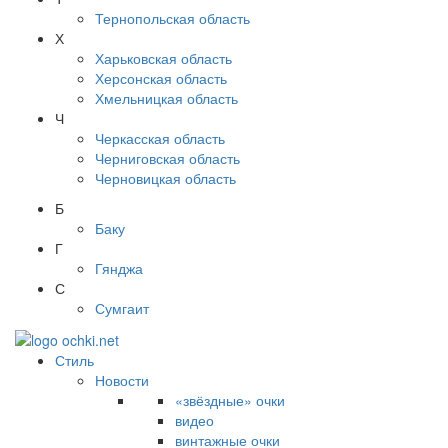
Тернопольская область
Х
Харьковская область
Херсонская область
Хмельницкая область
Ч
Черкасская область
Черниговская область
Черновицкая область
Б
Баку
Г
Гянджа
С
Сумгаит
Стиль
Новости
«звёздные» очки
видео
винтажные очки