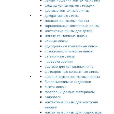
режим ношения контактных линз
уход за контактными линзами
цветные контактные линзы
декоративные линзы
жесткие контактные линзы
карнавальные контактные линзы
контактные линзы для детей
мягкие контактные линзы
ночные линзы
однодневные контактные линзы
ортокератологические линзы
оттеночные линзы
проверка зрения
раствор для контактных линз
фотохромные контактные линзы
асферические контактные линзы
биосовместимые гидрогели
бьюти-линзы
газопроницаемые материалы
гидрогели
контактные линзы для контроля
миопии
контактные линзы для подростков