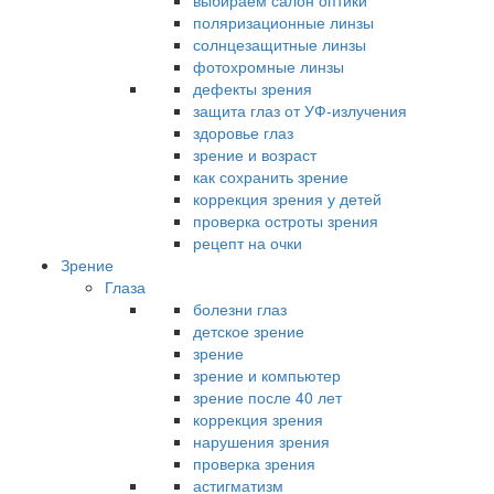
выбираем салон оптики
поляризационные линзы
солнцезащитные линзы
фотохромные линзы
дефекты зрения
защита глаз от УФ-излучения
здоровье глаз
зрение и возраст
как сохранить зрение
коррекция зрения у детей
проверка остроты зрения
рецепт на очки
Зрение
Глаза
болезни глаз
детское зрение
зрение
зрение и компьютер
зрение после 40 лет
коррекция зрения
нарушения зрения
проверка зрения
астигматизм