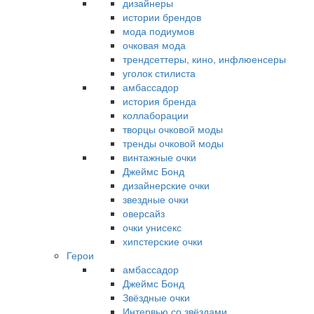
дизайнеры
истории брендов
мода подиумов
очковая мода
трендсеттеры, кино, инфлюенсеры
уголок стилиста
амбассадор
история бренда
коллаборации
творцы очковой моды
тренды очковой моды
винтажные очки
Джеймс Бонд
дизайнерские очки
звездные очки
оверсайз
очки унисекс
хипстерские очки
Герои
амбассадор
Джеймс Бонд
Звёздные очки
Интервью со звёздами