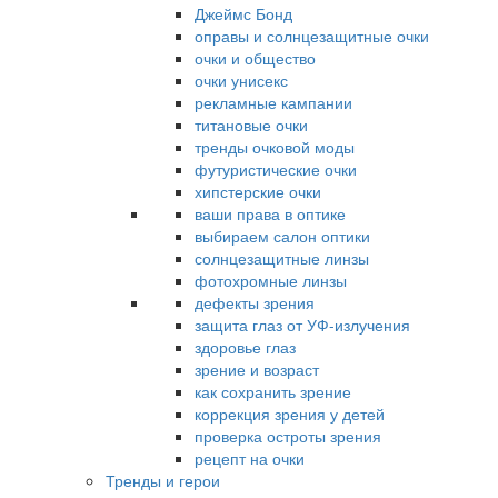
Джеймс Бонд
оправы и солнцезащитные очки
очки и общество
очки унисекс
рекламные кампании
титановые очки
тренды очковой моды
футуристические очки
хипстерские очки
ваши права в оптике
выбираем салон оптики
солнцезащитные линзы
фотохромные линзы
дефекты зрения
защита глаз от УФ-излучения
здоровье глаз
зрение и возраст
как сохранить зрение
коррекция зрения у детей
проверка остроты зрения
рецепт на очки
Тренды и герои