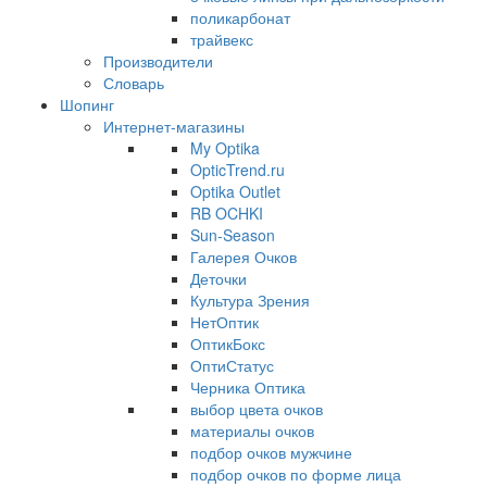
поликарбонат
трайвекс
Производители
Словарь
Шопинг
Интернет-магазины
My Optika
OpticTrend.ru
Optika Outlet
RB OCHKI
Sun-Season
Галерея Очков
Деточки
Культура Зрения
НетОптик
ОптикБокс
ОптиСтатус
Черника Оптика
выбор цвета очков
материалы очков
подбор очков мужчине
подбор очков по форме лица