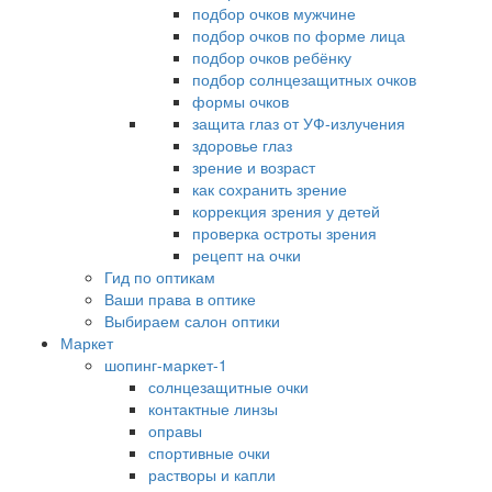
подбор очков мужчине
подбор очков по форме лица
подбор очков ребёнку
подбор солнцезащитных очков
формы очков
защита глаз от УФ-излучения
здоровье глаз
зрение и возраст
как сохранить зрение
коррекция зрения у детей
проверка остроты зрения
рецепт на очки
Гид по оптикам
Ваши права в оптике
Выбираем салон оптики
Маркет
шопинг-маркет-1
солнцезащитные очки
контактные линзы
оправы
спортивные очки
растворы и капли