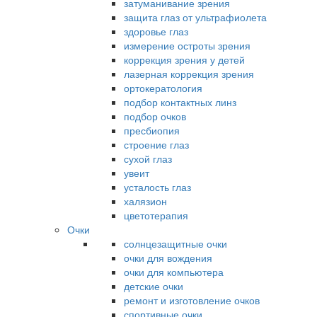
затуманивание зрения
защита глаз от ультрафиолета
здоровье глаз
измерение остроты зрения
коррекция зрения у детей
лазерная коррекция зрения
ортокератология
подбор контактных линз
подбор очков
пресбиопия
строение глаз
сухой глаз
увеит
усталость глаз
халязион
цветотерапия
Очки
солнцезащитные очки
очки для вождения
очки для компьютера
детские очки
ремонт и изготовление очков
спортивные очки