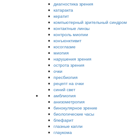
диагностика зрения
катаракта
кератит
компьютерный зрительный синдром
контактные линзы
контроль миопии
конъюнктивит
косоглазие
миопия
нарушения зрения
острота зрения
очки
пресбиопия
рецепт на очки
синий свет
амблиопия
анизометропия
бинокулярное зрение
биологические часы
блефарит
глазные капли
глаукома