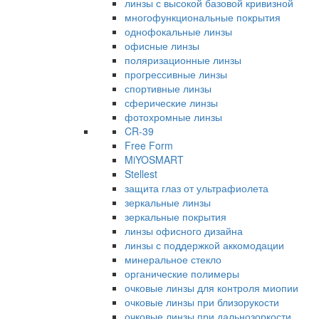
линзы с высокой базовой кривизной
многофункциональные покрытия
однофокальные линзы
офисные линзы
поляризационные линзы
прогрессивные линзы
спортивные линзы
сферические линзы
фотохромные линзы
CR-39
Free Form
MiYOSMART
Stellest
защита глаз от ультрафиолета
зеркальные линзы
зеркальные покрытия
линзы офисного дизайна
линзы с поддержкой аккомодации
минеральное стекло
органические полимеры
очковые линзы для контроля миопии
очковые линзы при близорукости
очковые линзы при дальнозоркости