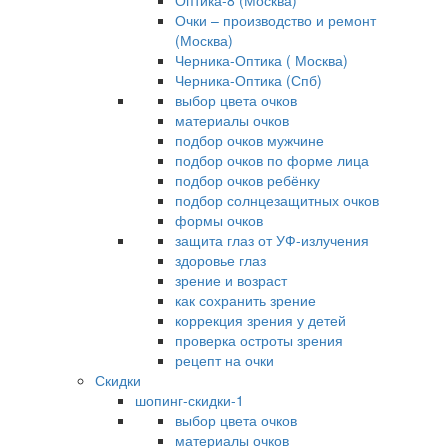
Оптика-8 (Москва)
Очки – производство и ремонт
(Москва)
Черника-Оптика ( Москва)
Черника-Оптика (Спб)
выбор цвета очков
материалы очков
подбор очков мужчине
подбор очков по форме лица
подбор очков ребёнку
подбор солнцезащитных очков
формы очков
защита глаз от УФ-излучения
здоровье глаз
зрение и возраст
как сохранить зрение
коррекция зрения у детей
проверка остроты зрения
рецепт на очки
Скидки
шопинг-скидки-1
выбор цвета очков
материалы очков