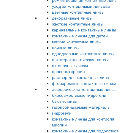
режим ношения контактных линз
уход за контактными линзами
цветные контактные линзы
декоративные линзы
жесткие контактные линзы
карнавальные контактные линзы
контактные линзы для детей
мягкие контактные линзы
ночные линзы
однодневные контактные линзы
ортокератологические линзы
оттеночные линзы
проверка зрения
раствор для контактных линз
фотохромные контактные линзы
асферические контактные линзы
биосовместимые гидрогели
бьюти-линзы
газопроницаемые материалы
гидрогели
контактные линзы для контроля
миопии
контактные линзы для подростков