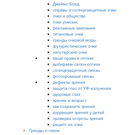
Джеймс Бонд
оправы и солнцезащитные очки
очки и общество
очки унисекс
рекламные кампании
титановые очки
тренды очковой моды
футуристические очки
хипстерские очки
ваши права в оптике
выбираем салон оптики
солнцезащитные линзы
фотохромные линзы
дефекты зрения
защита глаз от УФ-излучения
здоровье глаз
зрение и возраст
как сохранить зрение
коррекция зрения у детей
проверка остроты зрения
рецепт на очки
Тренды и герои