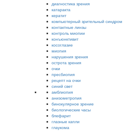
диагностика зрения
катаракта
кератит
компьютерный зрительный синдром
контактные линзы
контроль миопии
конъюнктивит
косоглазие
миопия
нарушения зрения
острота зрения
очки
пресбиопия
рецепт на очки
синий свет
амблиопия
анизометропия
бинокулярное зрение
биологические часы
блефарит
глазные капли
глаукома