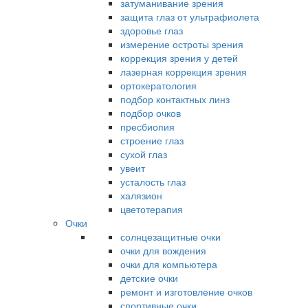
затуманивание зрения
защита глаз от ультрафиолета
здоровье глаз
измерение остроты зрения
коррекция зрения у детей
лазерная коррекция зрения
ортокератология
подбор контактных линз
подбор очков
пресбиопия
строение глаз
сухой глаз
увеит
усталость глаз
халязион
цветотерапия
Очки
солнцезащитные очки
очки для вождения
очки для компьютера
детские очки
ремонт и изготовление очков
спортивные очки