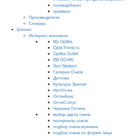
поликарбонат
трайвекс
Производители
Словарь
Шопинг
Интернет-магазины
My Optika
OpticTrend.ru
Optika Outlet
RB OCHKI
Sun-Season
Галерея Очков
Деточки
Культура Зрения
НетОптик
ОптикБокс
ОптиСтатус
Черника Оптика
выбор цвета очков
материалы очков
подбор очков мужчине
подбор очков по форме лица