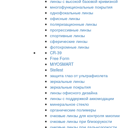
линзы с высокой базовой кривизной
многофункциональные покрытия
однофокальные линзы
офисные линзы
поляризационные линзы
прогрессивные линзы
спортивные линзы
сферические линзы
фотохромные линзы
CR-39
Free Form
MiYOSMART
Stellest
защита глаз от ультрафиолета
зеркальные линзы
зеркальные покрытия
линзы офисного дизайна
линзы с поддержкой аккомодации
минеральное стекло
органические полимеры
очковые линзы для контроля миопии
очковые линзы при близорукости
очковые линзы при дальнозоркости