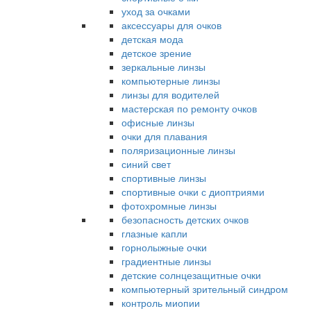
уход за очками
аксессуары для очков
детская мода
детское зрение
зеркальные линзы
компьютерные линзы
линзы для водителей
мастерская по ремонту очков
офисные линзы
очки для плавания
поляризационные линзы
синий свет
спортивные линзы
спортивные очки с диоптриями
фотохромные линзы
безопасность детских очков
глазные капли
горнолыжные очки
градиентные линзы
детские солнцезащитные очки
компьютерный зрительный синдром
контроль миопии