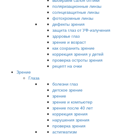
выбираем салон оптики
поляризационные линзы
солнцезащитные линзы
фотохромные линзы
дефекты зрения
защита глаз от УФ-излучения
здоровье глаз
зрение и возраст
как сохранить зрение
коррекция зрения у детей
проверка остроты зрения
рецепт на очки
Зрение
Глаза
болезни глаз
детское зрение
зрение
зрение и компьютер
зрение после 40 лет
коррекция зрения
нарушения зрения
проверка зрения
астигматизм