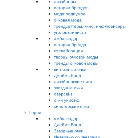
дизайнеры
истории брендов
мода подиумов
очковая мода
трендсеттеры, кино, инфлюенсеры
уголок стилиста
амбассадор
история бренда
коллаборации
творцы очковой моды
тренды очковой моды
винтажные очки
Джеймс Бонд
дизайнерские очки
звездные очки
оверсайз
очки унисекс
хипстерские очки
Герои
амбассадор
Джеймс Бонд
Звёздные очки
Интервью со звёздами