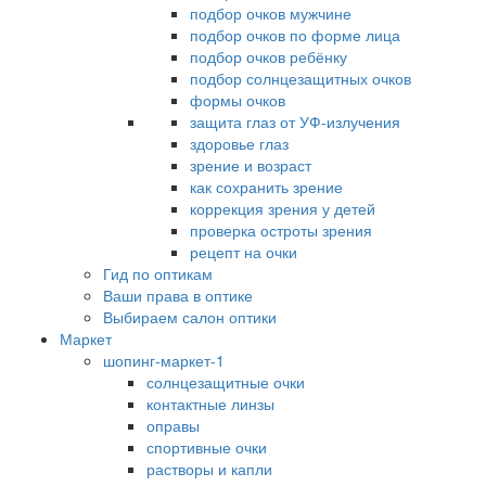
подбор очков мужчине
подбор очков по форме лица
подбор очков ребёнку
подбор солнцезащитных очков
формы очков
защита глаз от УФ-излучения
здоровье глаз
зрение и возраст
как сохранить зрение
коррекция зрения у детей
проверка остроты зрения
рецепт на очки
Гид по оптикам
Ваши права в оптике
Выбираем салон оптики
Маркет
шопинг-маркет-1
солнцезащитные очки
контактные линзы
оправы
спортивные очки
растворы и капли