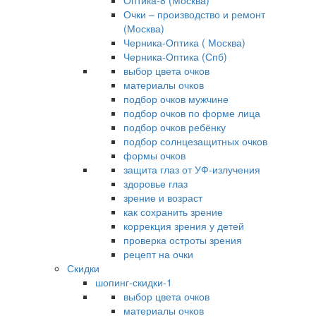
Оптика-8 (Москва)
Очки – производство и ремонт
(Москва)
Черника-Оптика ( Москва)
Черника-Оптика (Спб)
выбор цвета очков
материалы очков
подбор очков мужчине
подбор очков по форме лица
подбор очков ребёнку
подбор солнцезащитных очков
формы очков
защита глаз от УФ-излучения
здоровье глаз
зрение и возраст
как сохранить зрение
коррекция зрения у детей
проверка остроты зрения
рецепт на очки
Скидки
шопинг-скидки-1
выбор цвета очков
материалы очков