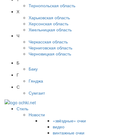
Тернопольская область
Х
Харьковская область
Херсонская область
Хмельницкая область
Ч
Черкасская область
Черниговская область
Черновицкая область
Б
Баку
Г
Гянджа
С
Сумгаит
Стиль
Новости
«звёздные» очки
видео
винтажные очки