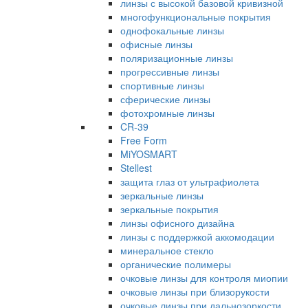
линзы с высокой базовой кривизной
многофункциональные покрытия
однофокальные линзы
офисные линзы
поляризационные линзы
прогрессивные линзы
спортивные линзы
сферические линзы
фотохромные линзы
CR-39
Free Form
MiYOSMART
Stellest
защита глаз от ультрафиолета
зеркальные линзы
зеркальные покрытия
линзы офисного дизайна
линзы с поддержкой аккомодации
минеральное стекло
органические полимеры
очковые линзы для контроля миопии
очковые линзы при близорукости
очковые линзы при дальнозоркости