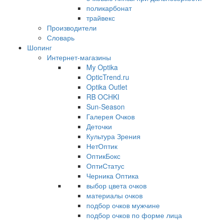
поликарбонат
трайвекс
Производители
Словарь
Шопинг
Интернет-магазины
My Optika
OpticTrend.ru
Optika Outlet
RB OCHKI
Sun-Season
Галерея Очков
Деточки
Культура Зрения
НетОптик
ОптикБокс
ОптиСтатус
Черника Оптика
выбор цвета очков
материалы очков
подбор очков мужчине
подбор очков по форме лица