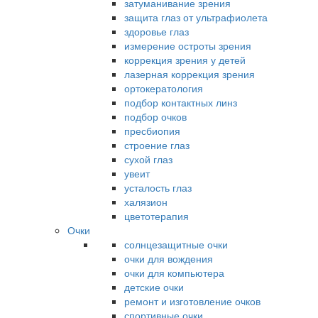
затуманивание зрения
защита глаз от ультрафиолета
здоровье глаз
измерение остроты зрения
коррекция зрения у детей
лазерная коррекция зрения
ортокератология
подбор контактных линз
подбор очков
пресбиопия
строение глаз
сухой глаз
увеит
усталость глаз
халязион
цветотерапия
Очки
солнцезащитные очки
очки для вождения
очки для компьютера
детские очки
ремонт и изготовление очков
спортивные очки