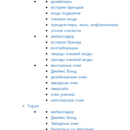
дизайнеры
истории брендов
мода подиумов
очковая мода
трендсеттеры, кино, инфлюенсеры
уголок стилиста
амбассадор
история бренда
коллаборации
творцы очковой моды
тренды очковой моды
винтажные очки
Джеймс Бонд
дизайнерские очки
звездные очки
оверсайз
очки унисекс
хипстерские очки
Герои
амбассадор
Джеймс Бонд
Звёздные очки
Интервью со звёздами