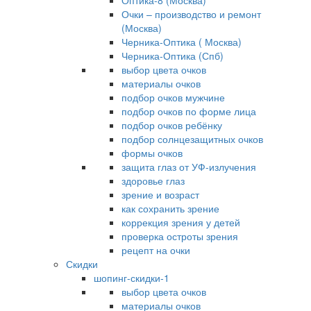
Оптика-8 (Москва)
Очки – производство и ремонт
(Москва)
Черника-Оптика ( Москва)
Черника-Оптика (Спб)
выбор цвета очков
материалы очков
подбор очков мужчине
подбор очков по форме лица
подбор очков ребёнку
подбор солнцезащитных очков
формы очков
защита глаз от УФ-излучения
здоровье глаз
зрение и возраст
как сохранить зрение
коррекция зрения у детей
проверка остроты зрения
рецепт на очки
Скидки
шопинг-скидки-1
выбор цвета очков
материалы очков