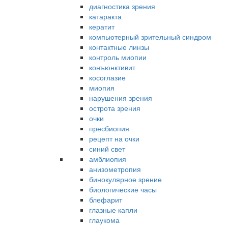
диагностика зрения
катаракта
кератит
компьютерный зрительный синдром
контактные линзы
контроль миопии
конъюнктивит
косоглазие
миопия
нарушения зрения
острота зрения
очки
пресбиопия
рецепт на очки
синий свет
амблиопия
анизометропия
бинокулярное зрение
биологические часы
блефарит
глазные капли
глаукома