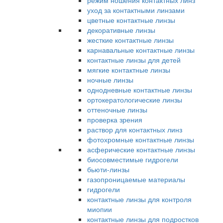
режим ношения контактных линз
уход за контактными линзами
цветные контактные линзы
декоративные линзы
жесткие контактные линзы
карнавальные контактные линзы
контактные линзы для детей
мягкие контактные линзы
ночные линзы
однодневные контактные линзы
ортокератологические линзы
оттеночные линзы
проверка зрения
раствор для контактных линз
фотохромные контактные линзы
асферические контактные линзы
биосовместимые гидрогели
бьюти-линзы
газопроницаемые материалы
гидрогели
контактные линзы для контроля
миопии
контактные линзы для подростков