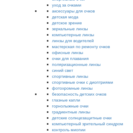
уход за очками
аксессуары для очков
детская мода
детское зрение
зеркальные линзы
компьютерные линзы
линзы для водителей
мастерская по ремонту очков
офисные линзы
очки для плавания
поляризационные линзы
синий свет
спортивные линзы
спортивные очки с диоптриями
фотохромные линзы
безопасность детских очков
глазные капли
горнолыжные очки
градиентные линзы
детские солнцезащитные очки
компьютерный зрительный синдром
контроль миопии