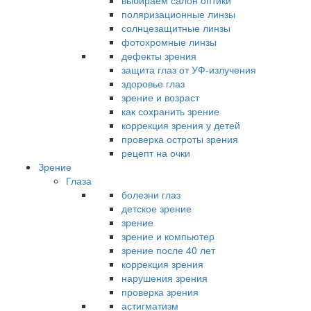
выбираем салон оптики
поляризационные линзы
солнцезащитные линзы
фотохромные линзы
дефекты зрения
защита глаз от УФ-излучения
здоровье глаз
зрение и возраст
как сохранить зрение
коррекция зрения у детей
проверка остроты зрения
рецепт на очки
Зрение
Глаза
болезни глаз
детское зрение
зрение
зрение и компьютер
зрение после 40 лет
коррекция зрения
нарушения зрения
проверка зрения
астигматизм