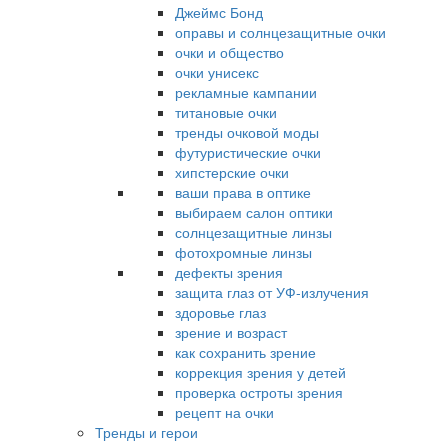
Джеймс Бонд
оправы и солнцезащитные очки
очки и общество
очки унисекс
рекламные кампании
титановые очки
тренды очковой моды
футуристические очки
хипстерские очки
ваши права в оптике
выбираем салон оптики
солнцезащитные линзы
фотохромные линзы
дефекты зрения
защита глаз от УФ-излучения
здоровье глаз
зрение и возраст
как сохранить зрение
коррекция зрения у детей
проверка остроты зрения
рецепт на очки
Тренды и герои