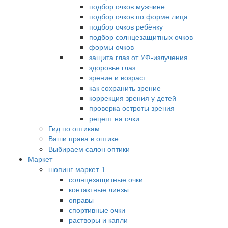
подбор очков мужчине
подбор очков по форме лица
подбор очков ребёнку
подбор солнцезащитных очков
формы очков
защита глаз от УФ-излучения
здоровье глаз
зрение и возраст
как сохранить зрение
коррекция зрения у детей
проверка остроты зрения
рецепт на очки
Гид по оптикам
Ваши права в оптике
Выбираем салон оптики
Маркет
шопинг-маркет-1
солнцезащитные очки
контактные линзы
оправы
спортивные очки
растворы и капли