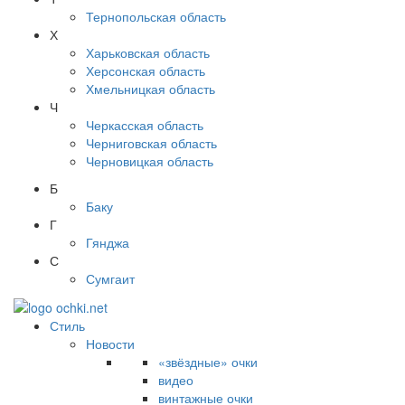
Тернопольская область
Х
Харьковская область
Херсонская область
Хмельницкая область
Ч
Черкасская область
Черниговская область
Черновицкая область
Б
Баку
Г
Гянджа
С
Сумгаит
Стиль
Новости
«звёздные» очки
видео
винтажные очки