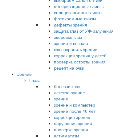
выбираем салон оптики
поляризационные линзы
солнцезащитные линзы
фотохромные линзы
дефекты зрения
защита глаз от УФ-излучения
здоровье глаз
зрение и возраст
как сохранить зрение
коррекция зрения у детей
проверка остроты зрения
рецепт на очки
Зрение
Глаза
болезни глаз
детское зрение
зрение
зрение и компьютер
зрение после 40 лет
коррекция зрения
нарушения зрения
проверка зрения
астигматизм