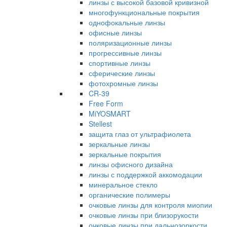
линзы с высокой базовой кривизной
многофункциональные покрытия
однофокальные линзы
офисные линзы
поляризационные линзы
прогрессивные линзы
спортивные линзы
сферические линзы
фотохромные линзы
CR-39
Free Form
MiYOSMART
Stellest
защита глаз от ультрафиолета
зеркальные линзы
зеркальные покрытия
линзы офисного дизайна
линзы с поддержкой аккомодации
минеральное стекло
органические полимеры
очковые линзы для контроля миопии
очковые линзы при близорукости
очковые линзы при дальнозоркости