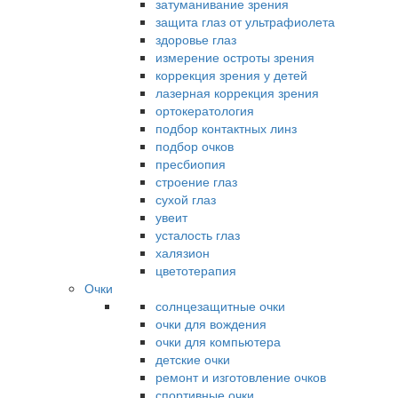
затуманивание зрения
защита глаз от ультрафиолета
здоровье глаз
измерение остроты зрения
коррекция зрения у детей
лазерная коррекция зрения
ортокератология
подбор контактных линз
подбор очков
пресбиопия
строение глаз
сухой глаз
увеит
усталость глаз
халязион
цветотерапия
Очки
солнцезащитные очки
очки для вождения
очки для компьютера
детские очки
ремонт и изготовление очков
спортивные очки