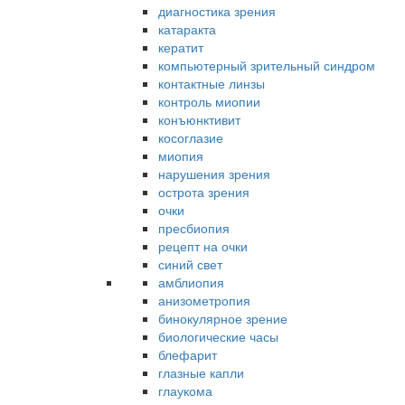
диагностика зрения
катаракта
кератит
компьютерный зрительный синдром
контактные линзы
контроль миопии
конъюнктивит
косоглазие
миопия
нарушения зрения
острота зрения
очки
пресбиопия
рецепт на очки
синий свет
амблиопия
анизометропия
бинокулярное зрение
биологические часы
блефарит
глазные капли
глаукома