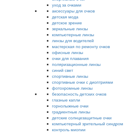
уход за очками
аксессуары для очков
детская мода
детское зрение
зеркальные линзы
компьютерные линзы
линзы для водителей
мастерская по ремонту очков
офисные линзы
очки для плавания
поляризационные линзы
синий свет
спортивные линзы
спортивные очки с диоптриями
фотохромные линзы
безопасность детских очков
глазные капли
горнолыжные очки
градиентные линзы
детские солнцезащитные очки
компьютерный зрительный синдром
контроль миопии