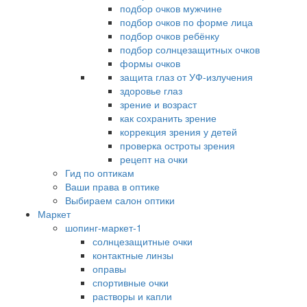
подбор очков мужчине
подбор очков по форме лица
подбор очков ребёнку
подбор солнцезащитных очков
формы очков
защита глаз от УФ-излучения
здоровье глаз
зрение и возраст
как сохранить зрение
коррекция зрения у детей
проверка остроты зрения
рецепт на очки
Гид по оптикам
Ваши права в оптике
Выбираем салон оптики
Маркет
шопинг-маркет-1
солнцезащитные очки
контактные линзы
оправы
спортивные очки
растворы и капли