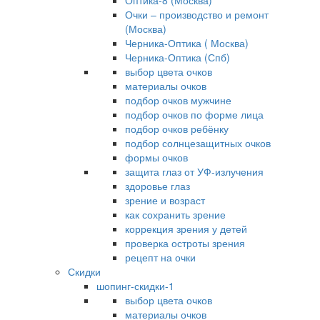
Оптика-8 (Москва)
Очки – производство и ремонт
(Москва)
Черника-Оптика ( Москва)
Черника-Оптика (Спб)
выбор цвета очков
материалы очков
подбор очков мужчине
подбор очков по форме лица
подбор очков ребёнку
подбор солнцезащитных очков
формы очков
защита глаз от УФ-излучения
здоровье глаз
зрение и возраст
как сохранить зрение
коррекция зрения у детей
проверка остроты зрения
рецепт на очки
Скидки
шопинг-скидки-1
выбор цвета очков
материалы очков