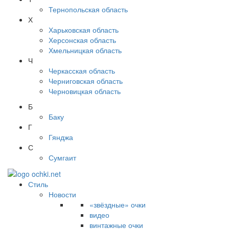
Тернопольская область
Х
Харьковская область
Херсонская область
Хмельницкая область
Ч
Черкасская область
Черниговская область
Черновицкая область
Б
Баку
Г
Гянджа
С
Сумгаит
Стиль
Новости
«звёздные» очки
видео
винтажные очки