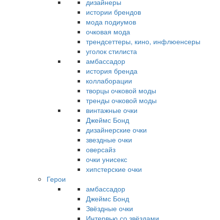
дизайнеры
истории брендов
мода подиумов
очковая мода
трендсеттеры, кино, инфлюенсеры
уголок стилиста
амбассадор
история бренда
коллаборации
творцы очковой моды
тренды очковой моды
винтажные очки
Джеймс Бонд
дизайнерские очки
звездные очки
оверсайз
очки унисекс
хипстерские очки
Герои
амбассадор
Джеймс Бонд
Звёздные очки
Интервью со звёздами