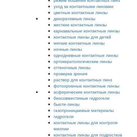
режим ношения контактных линз
уход за контактными линзами
цветные контактные линзы
декоративные линзы
жесткие контактные линзы
карнавальные контактные линзы
контактные линзы для детей
мягкие контактные линзы
ночные линзы
однодневные контактные линзы
ортокератологические линзы
оттеночные линзы
проверка зрения
раствор для контактных линз
фотохромные контактные линзы
асферические контактные линзы
биосовместимые гидрогели
бьюти-линзы
газопроницаемые материалы
гидрогели
контактные линзы для контроля
миопии
контактные линзы для подростков