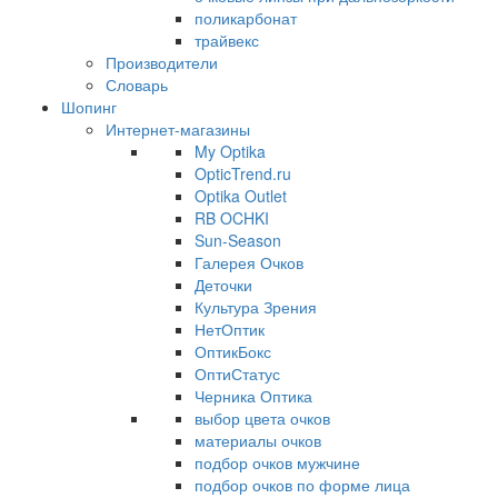
поликарбонат
трайвекс
Производители
Словарь
Шопинг
Интернет-магазины
My Optika
OpticTrend.ru
Optika Outlet
RB OCHKI
Sun-Season
Галерея Очков
Деточки
Культура Зрения
НетОптик
ОптикБокс
ОптиСтатус
Черника Оптика
выбор цвета очков
материалы очков
подбор очков мужчине
подбор очков по форме лица