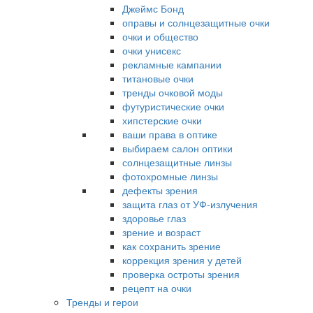
Джеймс Бонд
оправы и солнцезащитные очки
очки и общество
очки унисекс
рекламные кампании
титановые очки
тренды очковой моды
футуристические очки
хипстерские очки
ваши права в оптике
выбираем салон оптики
солнцезащитные линзы
фотохромные линзы
дефекты зрения
защита глаз от УФ-излучения
здоровье глаз
зрение и возраст
как сохранить зрение
коррекция зрения у детей
проверка остроты зрения
рецепт на очки
Тренды и герои