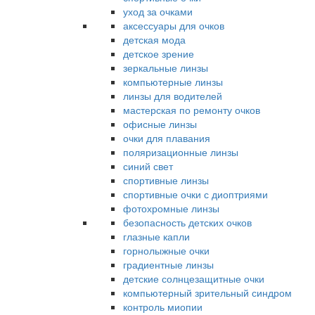
уход за очками
аксессуары для очков
детская мода
детское зрение
зеркальные линзы
компьютерные линзы
линзы для водителей
мастерская по ремонту очков
офисные линзы
очки для плавания
поляризационные линзы
синий свет
спортивные линзы
спортивные очки с диоптриями
фотохромные линзы
безопасность детских очков
глазные капли
горнолыжные очки
градиентные линзы
детские солнцезащитные очки
компьютерный зрительный синдром
контроль миопии