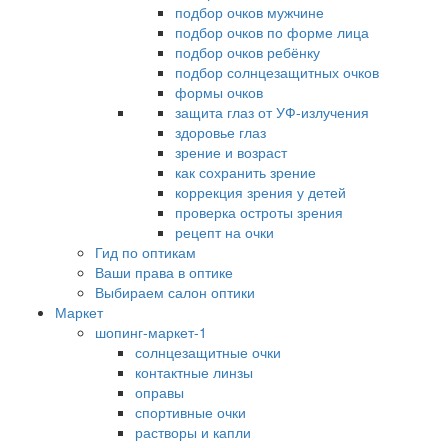
подбор очков мужчине
подбор очков по форме лица
подбор очков ребёнку
подбор солнцезащитных очков
формы очков
защита глаз от УФ-излучения
здоровье глаз
зрение и возраст
как сохранить зрение
коррекция зрения у детей
проверка остроты зрения
рецепт на очки
Гид по оптикам
Ваши права в оптике
Выбираем салон оптики
Маркет
шопинг-маркет-1
солнцезащитные очки
контактные линзы
оправы
спортивные очки
растворы и капли