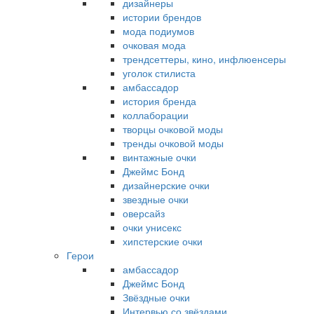
дизайнеры
истории брендов
мода подиумов
очковая мода
трендсеттеры, кино, инфлюенсеры
уголок стилиста
амбассадор
история бренда
коллаборации
творцы очковой моды
тренды очковой моды
винтажные очки
Джеймс Бонд
дизайнерские очки
звездные очки
оверсайз
очки унисекс
хипстерские очки
Герои
амбассадор
Джеймс Бонд
Звёздные очки
Интервью со звёздами