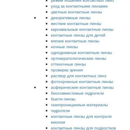
режим ношения контактных линз
уход за контактными линзами
цветные контактные линзы
декоративные линзы
жесткие контактные линзы
карнавальные контактные линзы
контактные линзы для детей
мягкие контактные линзы
ночные линзы
однодневные контактные линзы
ортокератологические линзы
оттеночные линзы
проверка зрения
раствор для контактных линз
фотохромные контактные линзы
асферические контактные линзы
биосовместимые гидрогели
бьюти-линзы
газопроницаемые материалы
гидрогели
контактные линзы для контроля
миопии
контактные линзы для подростков