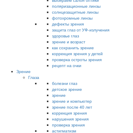
выбираем салон оптики
поляризационные линзы
солнцезащитные линзы
фотохромные линзы
дефекты зрения
защита глаз от УФ-излучения
здоровье глаз
зрение и возраст
как сохранить зрение
коррекция зрения у детей
проверка остроты зрения
рецепт на очки
Зрение
Глаза
болезни глаз
детское зрение
зрение
зрение и компьютер
зрение после 40 лет
коррекция зрения
нарушения зрения
проверка зрения
астигматизм