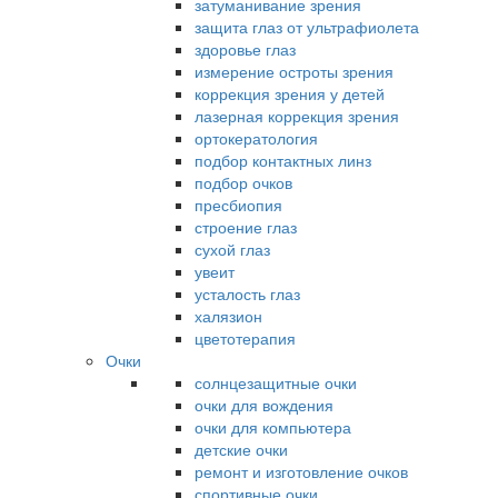
затуманивание зрения
защита глаз от ультрафиолета
здоровье глаз
измерение остроты зрения
коррекция зрения у детей
лазерная коррекция зрения
ортокератология
подбор контактных линз
подбор очков
пресбиопия
строение глаз
сухой глаз
увеит
усталость глаз
халязион
цветотерапия
Очки
солнцезащитные очки
очки для вождения
очки для компьютера
детские очки
ремонт и изготовление очков
спортивные очки