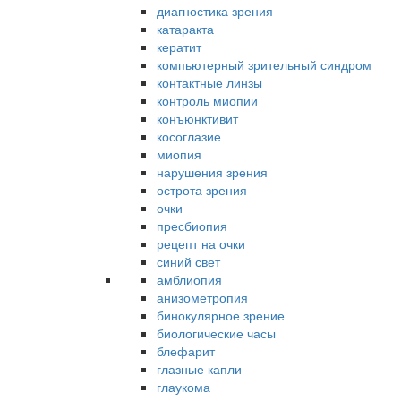
диагностика зрения
катаракта
кератит
компьютерный зрительный синдром
контактные линзы
контроль миопии
конъюнктивит
косоглазие
миопия
нарушения зрения
острота зрения
очки
пресбиопия
рецепт на очки
синий свет
амблиопия
анизометропия
бинокулярное зрение
биологические часы
блефарит
глазные капли
глаукома