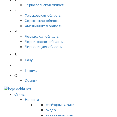
Тернопольская область
Х
Харьковская область
Херсонская область
Хмельницкая область
Ч
Черкасская область
Черниговская область
Черновицкая область
Б
Баку
Г
Гянджа
С
Сумгаит
Стиль
Новости
«звёздные» очки
видео
винтажные очки