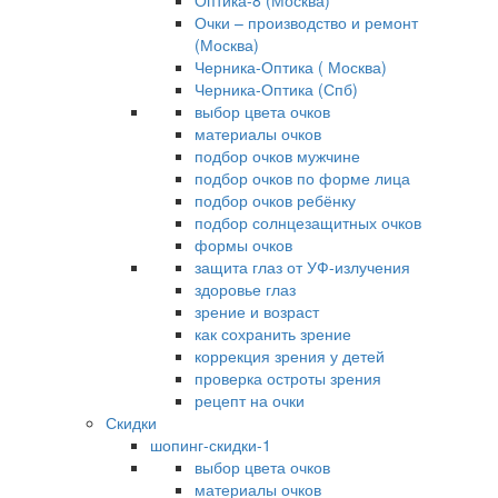
Оптика-8 (Москва)
Очки – производство и ремонт
(Москва)
Черника-Оптика ( Москва)
Черника-Оптика (Спб)
выбор цвета очков
материалы очков
подбор очков мужчине
подбор очков по форме лица
подбор очков ребёнку
подбор солнцезащитных очков
формы очков
защита глаз от УФ-излучения
здоровье глаз
зрение и возраст
как сохранить зрение
коррекция зрения у детей
проверка остроты зрения
рецепт на очки
Скидки
шопинг-скидки-1
выбор цвета очков
материалы очков