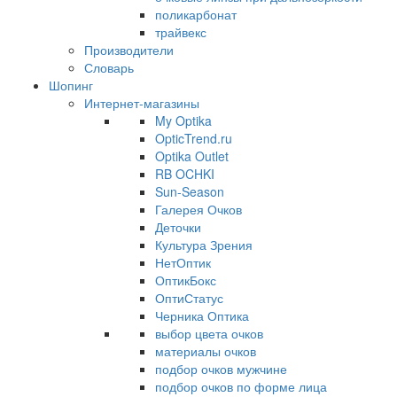
поликарбонат
трайвекс
Производители
Словарь
Шопинг
Интернет-магазины
My Optika
OpticTrend.ru
Optika Outlet
RB OCHKI
Sun-Season
Галерея Очков
Деточки
Культура Зрения
НетОптик
ОптикБокс
ОптиСтатус
Черника Оптика
выбор цвета очков
материалы очков
подбор очков мужчине
подбор очков по форме лица