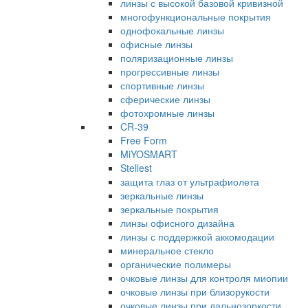
линзы с высокой базовой кривизной
многофункциональные покрытия
однофокальные линзы
офисные линзы
поляризационные линзы
прогрессивные линзы
спортивные линзы
сферические линзы
фотохромные линзы
CR-39
Free Form
MiYOSMART
Stellest
защита глаз от ультрафиолета
зеркальные линзы
зеркальные покрытия
линзы офисного дизайна
линзы с поддержкой аккомодации
минеральное стекло
органические полимеры
очковые линзы для контроля миопии
очковые линзы при близорукости
очковые линзы при дальнозоркости