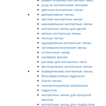
режим ношения контактных линз
уход за контактными линзами
цветные контактные линзы
декоративные линзы
жесткие контактные линзы
карнавальные контактные линзы
контактные линзы для детей
мягкие контактные линзы
ночные линзы
однодневные контактные линзы
ортокератологические линзы
оттеночные линзы
проверка зрения
раствор для контактных линз
фотохромные контактные линзы
асферические контактные линзы
биосовместимые гидрогели
бьюти-линзы
газопроницаемые материалы
гидрогели
контактные линзы для контроля
миопии
контактные линзы для подростков