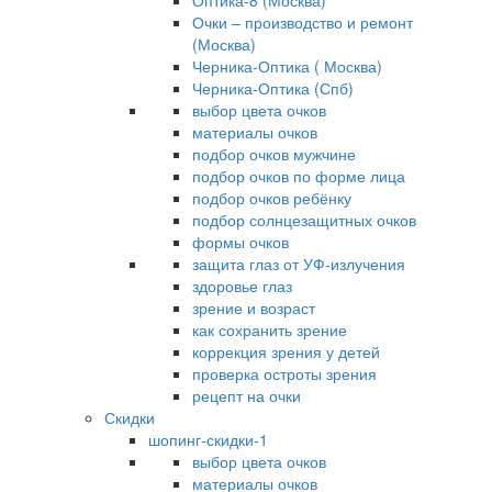
Оптика-8 (Москва)
Очки – производство и ремонт
(Москва)
Черника-Оптика ( Москва)
Черника-Оптика (Спб)
выбор цвета очков
материалы очков
подбор очков мужчине
подбор очков по форме лица
подбор очков ребёнку
подбор солнцезащитных очков
формы очков
защита глаз от УФ-излучения
здоровье глаз
зрение и возраст
как сохранить зрение
коррекция зрения у детей
проверка остроты зрения
рецепт на очки
Скидки
шопинг-скидки-1
выбор цвета очков
материалы очков