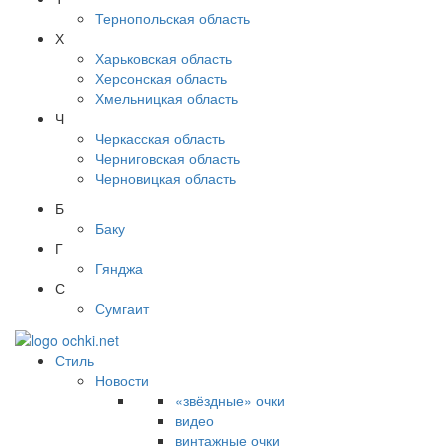
Тернопольская область
Х
Харьковская область
Херсонская область
Хмельницкая область
Ч
Черкасская область
Черниговская область
Черновицкая область
Б
Баку
Г
Гянджа
С
Сумгаит
Стиль
Новости
«звёздные» очки
видео
винтажные очки