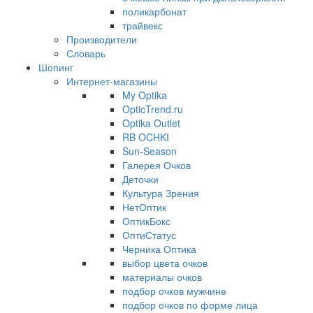
поликарбонат
трайвекс
Производители
Словарь
Шопинг
Интернет-магазины
My Optika
OpticTrend.ru
Optika Outlet
RB OCHKI
Sun-Season
Галерея Очков
Деточки
Культура Зрения
НетОптик
ОптикБокс
ОптиСтатус
Черника Оптика
выбор цвета очков
материалы очков
подбор очков мужчине
подбор очков по форме лица