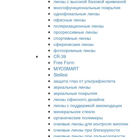
линзы с высокой базовой кривизной
многофункциональные покрытия
однофокальные линзы
офисные линзы
поляризационные линзы
прогрессивные линзы
спортивные линзы
сферические линзы
фотохромные линзы
CR-39
Free Form
MiYOSMART
Stellest
защита глаз от ультрафиолета
зеркальные линзы
зеркальные покрытия
линзы офисного дизайна
линзы с поддержкой аккомодации
минеральное стекло
органические полимеры
очковые линзы для контроля миопии
очковые линзы при близорукости
очковые линзы при дальнозоркости