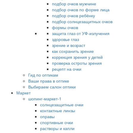
подбор очков мужчине
подбор очков по форме лица
подбор очков ребёнку
подбор солнцезащитных очков
формы очков
защита глаз от УФ-излучения
здоровье глаз
зрение и возраст
как сохранить зрение
коррекция зрения у детей
проверка остроты зрения
рецепт на очки
Гид по оптикам
Ваши права в оптике
Выбираем салон оптики
Маркет
шопинг-маркет-1
солнцезащитные очки
контактные линзы
оправы
спортивные очки
растворы и капли