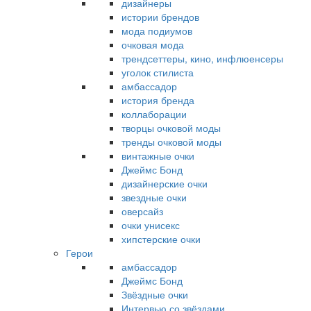
дизайнеры
истории брендов
мода подиумов
очковая мода
трендсеттеры, кино, инфлюенсеры
уголок стилиста
амбассадор
история бренда
коллаборации
творцы очковой моды
тренды очковой моды
винтажные очки
Джеймс Бонд
дизайнерские очки
звездные очки
оверсайз
очки унисекс
хипстерские очки
Герои
амбассадор
Джеймс Бонд
Звёздные очки
Интервью со звёздами