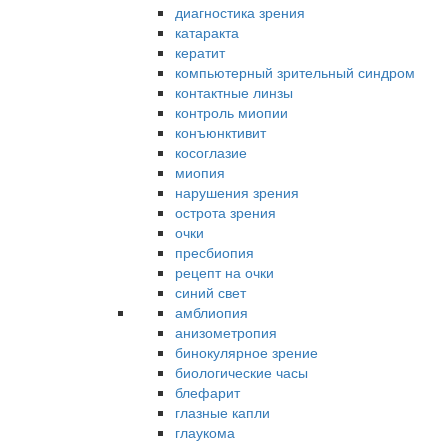
диагностика зрения
катаракта
кератит
компьютерный зрительный синдром
контактные линзы
контроль миопии
конъюнктивит
косоглазие
миопия
нарушения зрения
острота зрения
очки
пресбиопия
рецепт на очки
синий свет
амблиопия
анизометропия
бинокулярное зрение
биологические часы
блефарит
глазные капли
глаукома