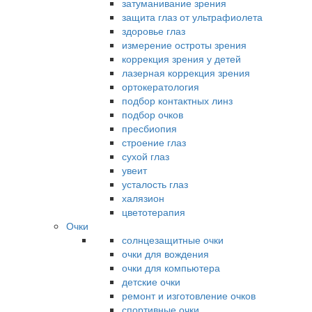
затуманивание зрения
защита глаз от ультрафиолета
здоровье глаз
измерение остроты зрения
коррекция зрения у детей
лазерная коррекция зрения
ортокератология
подбор контактных линз
подбор очков
пресбиопия
строение глаз
сухой глаз
увеит
усталость глаз
халязион
цветотерапия
Очки
солнцезащитные очки
очки для вождения
очки для компьютера
детские очки
ремонт и изготовление очков
спортивные очки