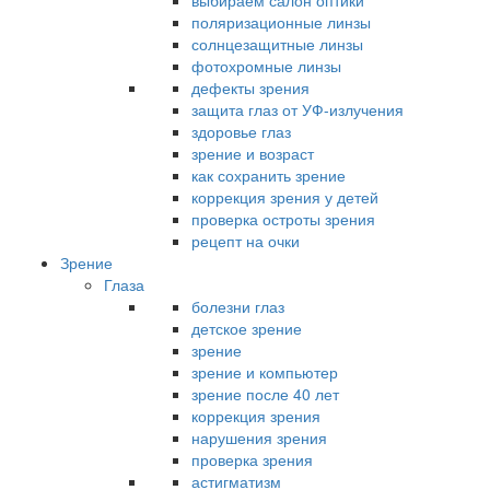
выбираем салон оптики
поляризационные линзы
солнцезащитные линзы
фотохромные линзы
дефекты зрения
защита глаз от УФ-излучения
здоровье глаз
зрение и возраст
как сохранить зрение
коррекция зрения у детей
проверка остроты зрения
рецепт на очки
Зрение
Глаза
болезни глаз
детское зрение
зрение
зрение и компьютер
зрение после 40 лет
коррекция зрения
нарушения зрения
проверка зрения
астигматизм