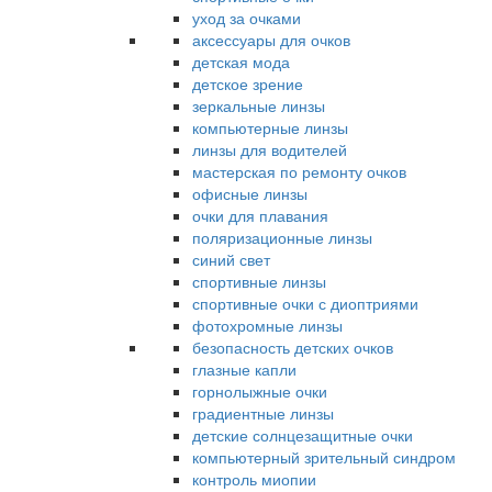
уход за очками
аксессуары для очков
детская мода
детское зрение
зеркальные линзы
компьютерные линзы
линзы для водителей
мастерская по ремонту очков
офисные линзы
очки для плавания
поляризационные линзы
синий свет
спортивные линзы
спортивные очки с диоптриями
фотохромные линзы
безопасность детских очков
глазные капли
горнолыжные очки
градиентные линзы
детские солнцезащитные очки
компьютерный зрительный синдром
контроль миопии