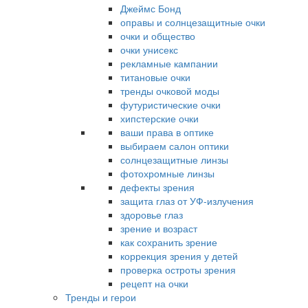
Джеймс Бонд
оправы и солнцезащитные очки
очки и общество
очки унисекс
рекламные кампании
титановые очки
тренды очковой моды
футуристические очки
хипстерские очки
ваши права в оптике
выбираем салон оптики
солнцезащитные линзы
фотохромные линзы
дефекты зрения
защита глаз от УФ-излучения
здоровье глаз
зрение и возраст
как сохранить зрение
коррекция зрения у детей
проверка остроты зрения
рецепт на очки
Тренды и герои