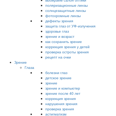
выбираем салон оптики
поляризационные линзы
солнцезащитные линзы
фотохромные линзы
дефекты зрения
защита глаз от УФ-излучения
здоровье глаз
зрение и возраст
как сохранить зрение
коррекция зрения у детей
проверка остроты зрения
рецепт на очки
Зрение
Глаза
болезни глаз
детское зрение
зрение
зрение и компьютер
зрение после 40 лет
коррекция зрения
нарушения зрения
проверка зрения
астигматизм