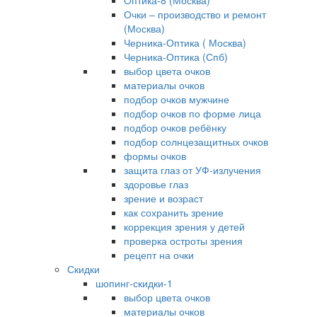
Оптика-8 (Москва)
Очки – производство и ремонт
(Москва)
Черника-Оптика ( Москва)
Черника-Оптика (Спб)
выбор цвета очков
материалы очков
подбор очков мужчине
подбор очков по форме лица
подбор очков ребёнку
подбор солнцезащитных очков
формы очков
защита глаз от УФ-излучения
здоровье глаз
зрение и возраст
как сохранить зрение
коррекция зрения у детей
проверка остроты зрения
рецепт на очки
Скидки
шопинг-скидки-1
выбор цвета очков
материалы очков