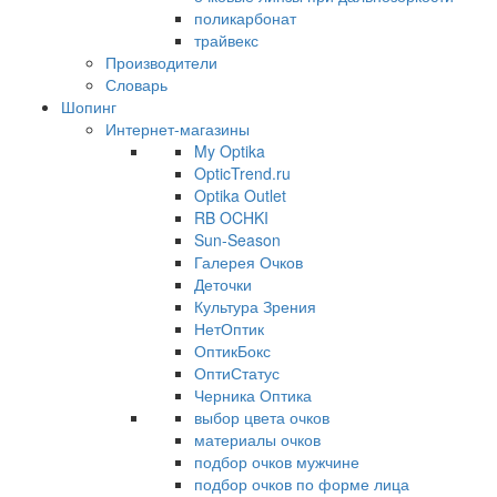
поликарбонат
трайвекс
Производители
Словарь
Шопинг
Интернет-магазины
My Optika
OpticTrend.ru
Optika Outlet
RB OCHKI
Sun-Season
Галерея Очков
Деточки
Культура Зрения
НетОптик
ОптикБокс
ОптиСтатус
Черника Оптика
выбор цвета очков
материалы очков
подбор очков мужчине
подбор очков по форме лица