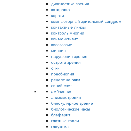
диагностика зрения
катаракта
кератит
компьютерный зрительный синдром
контактные линзы
контроль миопии
конъюнктивит
косоглазие
миопия
нарушения зрения
острота зрения
очки
пресбиопия
рецепт на очки
синий свет
амблиопия
анизометропия
бинокулярное зрение
биологические часы
блефарит
глазные капли
глаукома