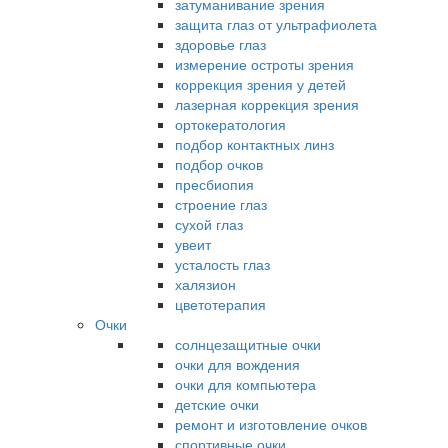
затуманивание зрения
защита глаз от ультрафиолета
здоровье глаз
измерение остроты зрения
коррекция зрения у детей
лазерная коррекция зрения
ортокератология
подбор контактных линз
подбор очков
пресбиопия
строение глаз
сухой глаз
увеит
усталость глаз
халязион
цветотерапия
Очки
солнцезащитные очки
очки для вождения
очки для компьютера
детские очки
ремонт и изготовление очков
спортивные очки