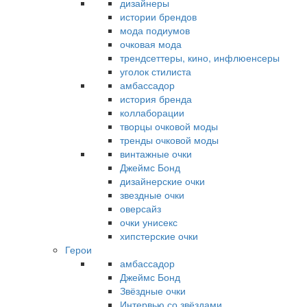
дизайнеры
истории брендов
мода подиумов
очковая мода
трендсеттеры, кино, инфлюенсеры
уголок стилиста
амбассадор
история бренда
коллаборации
творцы очковой моды
тренды очковой моды
винтажные очки
Джеймс Бонд
дизайнерские очки
звездные очки
оверсайз
очки унисекс
хипстерские очки
Герои
амбассадор
Джеймс Бонд
Звёздные очки
Интервью со звёздами