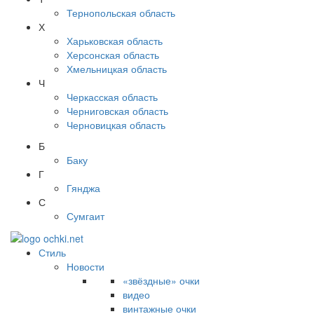
Тернопольская область
Х
Харьковская область
Херсонская область
Хмельницкая область
Ч
Черкасская область
Черниговская область
Черновицкая область
Б
Баку
Г
Гянджа
С
Сумгаит
Стиль
Новости
«звёздные» очки
видео
винтажные очки