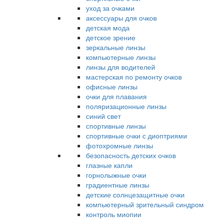
уход за очками
аксессуары для очков
детская мода
детское зрение
зеркальные линзы
компьютерные линзы
линзы для водителей
мастерская по ремонту очков
офисные линзы
очки для плавания
поляризационные линзы
синий свет
спортивные линзы
спортивные очки с диоптриями
фотохромные линзы
безопасность детских очков
глазные капли
горнолыжные очки
градиентные линзы
детские солнцезащитные очки
компьютерный зрительный синдром
контроль миопии