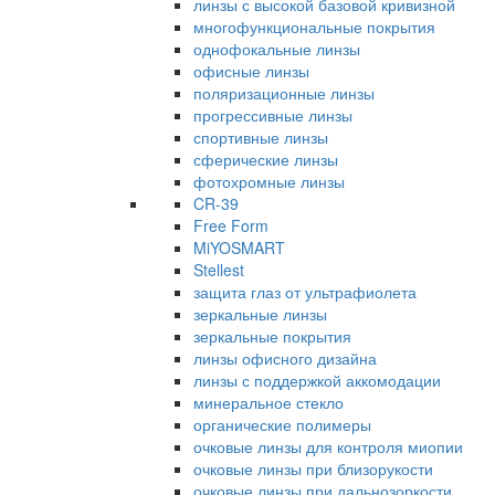
линзы с высокой базовой кривизной
многофункциональные покрытия
однофокальные линзы
офисные линзы
поляризационные линзы
прогрессивные линзы
спортивные линзы
сферические линзы
фотохромные линзы
CR-39
Free Form
MiYOSMART
Stellest
защита глаз от ультрафиолета
зеркальные линзы
зеркальные покрытия
линзы офисного дизайна
линзы с поддержкой аккомодации
минеральное стекло
органические полимеры
очковые линзы для контроля миопии
очковые линзы при близорукости
очковые линзы при дальнозоркости