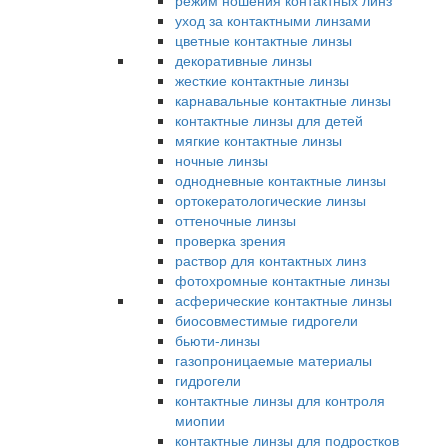
режим ношения контактных линз
уход за контактными линзами
цветные контактные линзы
декоративные линзы
жесткие контактные линзы
карнавальные контактные линзы
контактные линзы для детей
мягкие контактные линзы
ночные линзы
однодневные контактные линзы
ортокератологические линзы
оттеночные линзы
проверка зрения
раствор для контактных линз
фотохромные контактные линзы
асферические контактные линзы
биосовместимые гидрогели
бьюти-линзы
газопроницаемые материалы
гидрогели
контактные линзы для контроля
миопии
контактные линзы для подростков