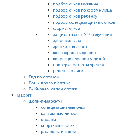
подбор очков мужчине
подбор очков по форме лица
подбор очков ребёнку
подбор солнцезащитных очков
формы очков
защита глаз от УФ-излучения
здоровье глаз
зрение и возраст
как сохранить зрение
коррекция зрения у детей
проверка остроты зрения
рецепт на очки
Гид по оптикам
Ваши права в оптике
Выбираем салон оптики
Маркет
шопинг-маркет-1
солнцезащитные очки
контактные линзы
оправы
спортивные очки
растворы и капли