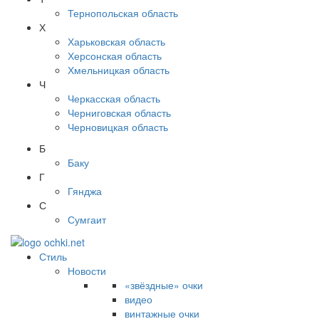
Тернопольская область
Х
Харьковская область
Херсонская область
Хмельницкая область
Ч
Черкасская область
Черниговская область
Черновицкая область
Б
Баку
Г
Гянджа
С
Сумгаит
Стиль
Новости
«звёздные» очки
видео
винтажные очки