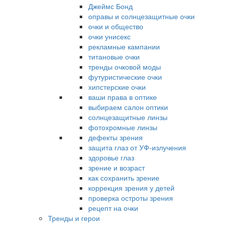
Джеймс Бонд
оправы и солнцезащитные очки
очки и общество
очки унисекс
рекламные кампании
титановые очки
тренды очковой моды
футуристические очки
хипстерские очки
ваши права в оптике
выбираем салон оптики
солнцезащитные линзы
фотохромные линзы
дефекты зрения
защита глаз от УФ-излучения
здоровье глаз
зрение и возраст
как сохранить зрение
коррекция зрения у детей
проверка остроты зрения
рецепт на очки
Тренды и герои