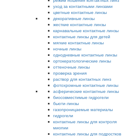
режим ношения контактных линз
уход за контактными линзами
цветные контактные линзы
декоративные линзы
жесткие контактные линзы
карнавальные контактные линзы
контактные линзы для детей
мягкие контактные линзы
ночные линзы
однодневные контактные линзы
ортокератологические линзы
оттеночные линзы
проверка зрения
раствор для контактных линз
фотохромные контактные линзы
асферические контактные линзы
биосовместимые гидрогели
бьюти-линзы
газопроницаемые материалы
гидрогели
контактные линзы для контроля
миопии
контактные линзы для подростков