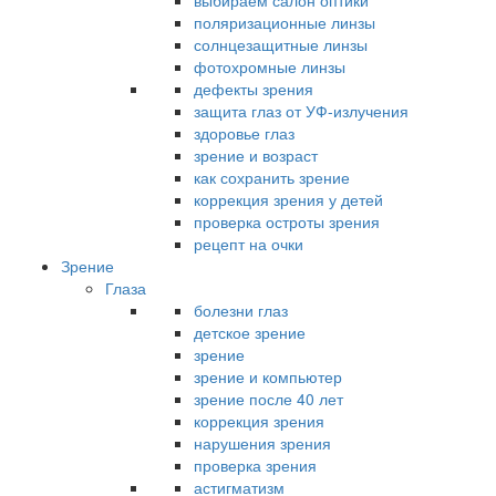
выбираем салон оптики
поляризационные линзы
солнцезащитные линзы
фотохромные линзы
дефекты зрения
защита глаз от УФ-излучения
здоровье глаз
зрение и возраст
как сохранить зрение
коррекция зрения у детей
проверка остроты зрения
рецепт на очки
Зрение
Глаза
болезни глаз
детское зрение
зрение
зрение и компьютер
зрение после 40 лет
коррекция зрения
нарушения зрения
проверка зрения
астигматизм