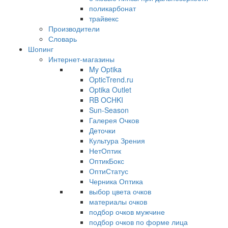
поликарбонат
трайвекс
Производители
Словарь
Шопинг
Интернет-магазины
My Optika
OpticTrend.ru
Optika Outlet
RB OCHKI
Sun-Season
Галерея Очков
Деточки
Культура Зрения
НетОптик
ОптикБокс
ОптиСтатус
Черника Оптика
выбор цвета очков
материалы очков
подбор очков мужчине
подбор очков по форме лица