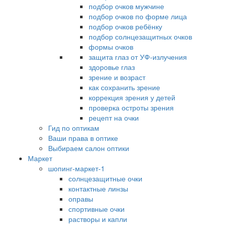
подбор очков мужчине
подбор очков по форме лица
подбор очков ребёнку
подбор солнцезащитных очков
формы очков
защита глаз от УФ-излучения
здоровье глаз
зрение и возраст
как сохранить зрение
коррекция зрения у детей
проверка остроты зрения
рецепт на очки
Гид по оптикам
Ваши права в оптике
Выбираем салон оптики
Маркет
шопинг-маркет-1
солнцезащитные очки
контактные линзы
оправы
спортивные очки
растворы и капли