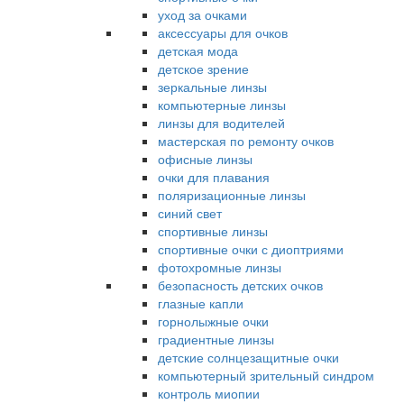
уход за очками
аксессуары для очков
детская мода
детское зрение
зеркальные линзы
компьютерные линзы
линзы для водителей
мастерская по ремонту очков
офисные линзы
очки для плавания
поляризационные линзы
синий свет
спортивные линзы
спортивные очки с диоптриями
фотохромные линзы
безопасность детских очков
глазные капли
горнолыжные очки
градиентные линзы
детские солнцезащитные очки
компьютерный зрительный синдром
контроль миопии