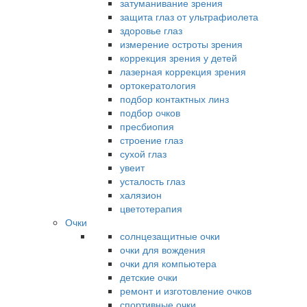
затуманивание зрения
защита глаз от ультрафиолета
здоровье глаз
измерение остроты зрения
коррекция зрения у детей
лазерная коррекция зрения
ортокератология
подбор контактных линз
подбор очков
пресбиопия
строение глаз
сухой глаз
увеит
усталость глаз
халязион
цветотерапия
Очки
солнцезащитные очки
очки для вождения
очки для компьютера
детские очки
ремонт и изготовление очков
спортивные очки