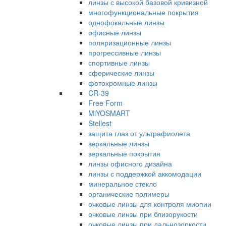
линзы с высокой базовой кривизной
многофункциональные покрытия
однофокальные линзы
офисные линзы
поляризационные линзы
прогрессивные линзы
спортивные линзы
сферические линзы
фотохромные линзы
CR-39
Free Form
MiYOSMART
Stellest
защита глаз от ультрафиолета
зеркальные линзы
зеркальные покрытия
линзы офисного дизайна
линзы с поддержкой аккомодации
минеральное стекло
органические полимеры
очковые линзы для контроля миопии
очковые линзы при близорукости
очковые линзы при дальнозоркости