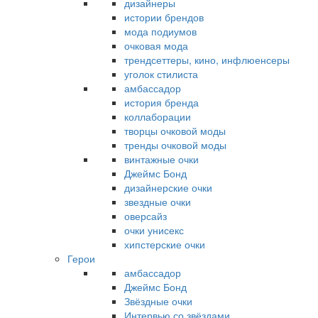
дизайнеры
истории брендов
мода подиумов
очковая мода
трендсеттеры, кино, инфлюенсеры
уголок стилиста
амбассадор
история бренда
коллаборации
творцы очковой моды
тренды очковой моды
винтажные очки
Джеймс Бонд
дизайнерские очки
звездные очки
оверсайз
очки унисекс
хипстерские очки
Герои
амбассадор
Джеймс Бонд
Звёздные очки
Интервью со звёздами