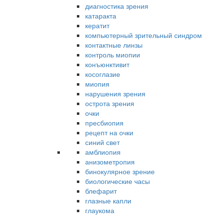
диагностика зрения
катаракта
кератит
компьютерный зрительный синдром
контактные линзы
контроль миопии
конъюнктивит
косоглазие
миопия
нарушения зрения
острота зрения
очки
пресбиопия
рецепт на очки
синий свет
амблиопия
анизометропия
бинокулярное зрение
биологические часы
блефарит
глазные капли
глаукома