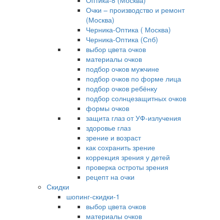
Оптика-8 (Москва)
Очки – производство и ремонт
(Москва)
Черника-Оптика ( Москва)
Черника-Оптика (Спб)
выбор цвета очков
материалы очков
подбор очков мужчине
подбор очков по форме лица
подбор очков ребёнку
подбор солнцезащитных очков
формы очков
защита глаз от УФ-излучения
здоровье глаз
зрение и возраст
как сохранить зрение
коррекция зрения у детей
проверка остроты зрения
рецепт на очки
Скидки
шопинг-скидки-1
выбор цвета очков
материалы очков