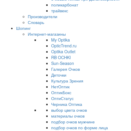
поликарбонат
трайвекс
Производители
Словарь
Шопинг
Интернет-магазины
My Optika
OpticTrend.ru
Optika Outlet
RB OCHKI
Sun-Season
Галерея Очков
Деточки
Культура Зрения
НетОптик
ОптикБокс
ОптиСтатус
Черника Оптика
выбор цвета очков
материалы очков
подбор очков мужчине
подбор очков по форме лица