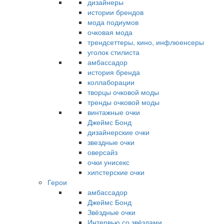
дизайнеры
истории брендов
мода подиумов
очковая мода
трендсеттеры, кино, инфлюенсеры
уголок стилиста
амбассадор
история бренда
коллаборации
творцы очковой моды
тренды очковой моды
винтажные очки
Джеймс Бонд
дизайнерские очки
звездные очки
оверсайз
очки унисекс
хипстерские очки
Герои
амбассадор
Джеймс Бонд
Звёздные очки
Интервью со звёздами