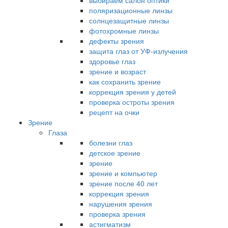
выбираем салон оптики
поляризационные линзы
солнцезащитные линзы
фотохромные линзы
дефекты зрения
защита глаз от УФ-излучения
здоровье глаз
зрение и возраст
как сохранить зрение
коррекция зрения у детей
проверка остроты зрения
рецепт на очки
Зрение
Глаза
болезни глаз
детское зрение
зрение
зрение и компьютер
зрение после 40 лет
коррекция зрения
нарушения зрения
проверка зрения
астигматизм