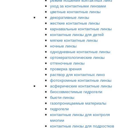
режим ношения контактных линз
уход за контактными линзами
цветные контактные линзы
декоративные линзы
жесткие контактные линзы
карнавальные контактные линзы
контактные линзы для детей
мягкие контактные линзы
ночные линзы
однодневные контактные линзы
ортокератологические линзы
оттеночные линзы
проверка зрения
раствор для контактных линз
фотохромные контактные линзы
асферические контактные линзы
биосовместимые гидрогели
бьюти-линзы
газопроницаемые материалы
гидрогели
контактные линзы для контроля
миопии
контактные линзы для подростков