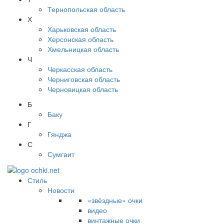
Тернопольская область
Х
Харьковская область
Херсонская область
Хмельницкая область
Ч
Черкасская область
Черниговская область
Черновицкая область
Б
Баку
Г
Гянджа
С
Сумгаит
Стиль
Новости
«звёздные» очки
видео
винтажные очки