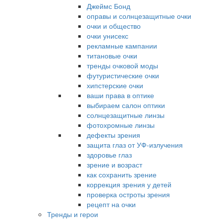
Джеймс Бонд
оправы и солнцезащитные очки
очки и общество
очки унисекс
рекламные кампании
титановые очки
тренды очковой моды
футуристические очки
хипстерские очки
ваши права в оптике
выбираем салон оптики
солнцезащитные линзы
фотохромные линзы
дефекты зрения
защита глаз от УФ-излучения
здоровье глаз
зрение и возраст
как сохранить зрение
коррекция зрения у детей
проверка остроты зрения
рецепт на очки
Тренды и герои