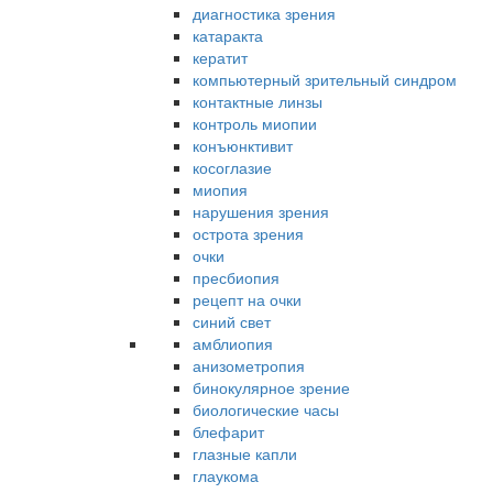
диагностика зрения
катаракта
кератит
компьютерный зрительный синдром
контактные линзы
контроль миопии
конъюнктивит
косоглазие
миопия
нарушения зрения
острота зрения
очки
пресбиопия
рецепт на очки
синий свет
амблиопия
анизометропия
бинокулярное зрение
биологические часы
блефарит
глазные капли
глаукома