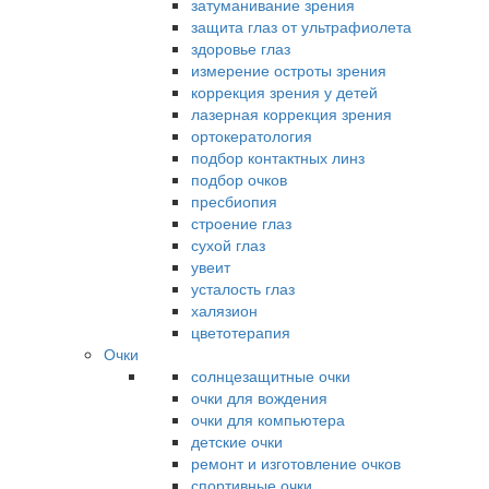
затуманивание зрения
защита глаз от ультрафиолета
здоровье глаз
измерение остроты зрения
коррекция зрения у детей
лазерная коррекция зрения
ортокератология
подбор контактных линз
подбор очков
пресбиопия
строение глаз
сухой глаз
увеит
усталость глаз
халязион
цветотерапия
Очки
солнцезащитные очки
очки для вождения
очки для компьютера
детские очки
ремонт и изготовление очков
спортивные очки