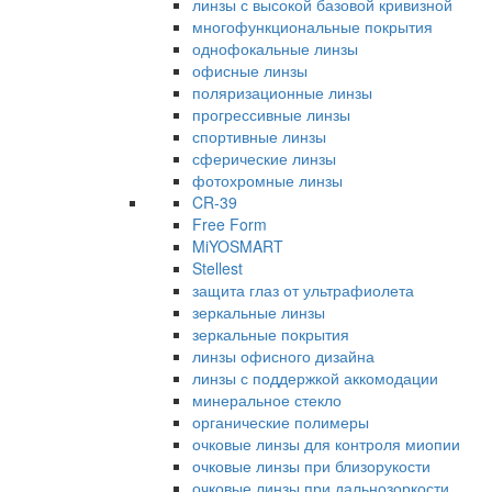
линзы с высокой базовой кривизной
многофункциональные покрытия
однофокальные линзы
офисные линзы
поляризационные линзы
прогрессивные линзы
спортивные линзы
сферические линзы
фотохромные линзы
CR-39
Free Form
MiYOSMART
Stellest
защита глаз от ультрафиолета
зеркальные линзы
зеркальные покрытия
линзы офисного дизайна
линзы с поддержкой аккомодации
минеральное стекло
органические полимеры
очковые линзы для контроля миопии
очковые линзы при близорукости
очковые линзы при дальнозоркости