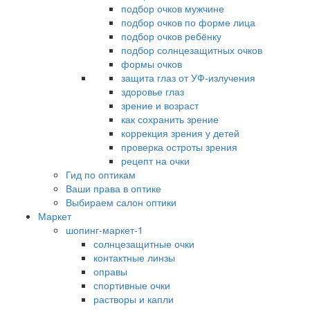
подбор очков мужчине
подбор очков по форме лица
подбор очков ребёнку
подбор солнцезащитных очков
формы очков
защита глаз от УФ-излучения
здоровье глаз
зрение и возраст
как сохранить зрение
коррекция зрения у детей
проверка остроты зрения
рецепт на очки
Гид по оптикам
Ваши права в оптике
Выбираем салон оптики
Маркет
шопинг-маркет-1
солнцезащитные очки
контактные линзы
оправы
спортивные очки
растворы и капли