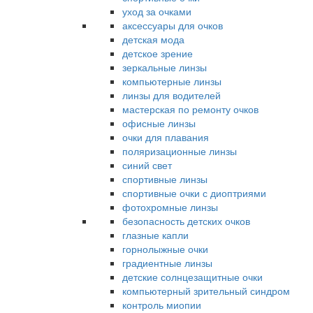
уход за очками
аксессуары для очков
детская мода
детское зрение
зеркальные линзы
компьютерные линзы
линзы для водителей
мастерская по ремонту очков
офисные линзы
очки для плавания
поляризационные линзы
синий свет
спортивные линзы
спортивные очки с диоптриями
фотохромные линзы
безопасность детских очков
глазные капли
горнолыжные очки
градиентные линзы
детские солнцезащитные очки
компьютерный зрительный синдром
контроль миопии