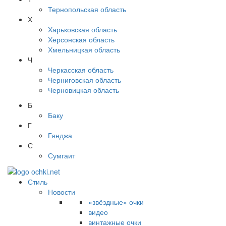
Тернопольская область
Х
Харьковская область
Херсонская область
Хмельницкая область
Ч
Черкасская область
Черниговская область
Черновицкая область
Б
Баку
Г
Гянджа
С
Сумгаит
Стиль
Новости
«звёздные» очки
видео
винтажные очки