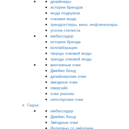
дизайнеры
истории брендов
мода подиумов
очковая мода
трендсеттеры, кино, инфлюенсеры
уголок стилиста
амбассадор
история бренда
коллаборации
творцы очковой моды
тренды очковой моды
винтажные очки
Джеймс Бонд
дизайнерские очки
звездные очки
оверсайз
очки унисекс
хипстерские очки
Герои
амбассадор
Джеймс Бонд
Звёздные очки
Интервью со звёздами