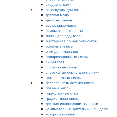
уход за очками
аксессуары для очков
детская мода
детское зрение
зеркальные линзы
компьютерные линзы
линзы для водителей
мастерская по ремонту очков
офисные линзы
очки для плавания
поляризационные линзы
синий свет
спортивные линзы
спортивные очки с диоптриями
фотохромные линзы
безопасность детских очков
глазные капли
горнолыжные очки
градиентные линзы
детские солнцезащитные очки
компьютерный зрительный синдром
контроль миопии