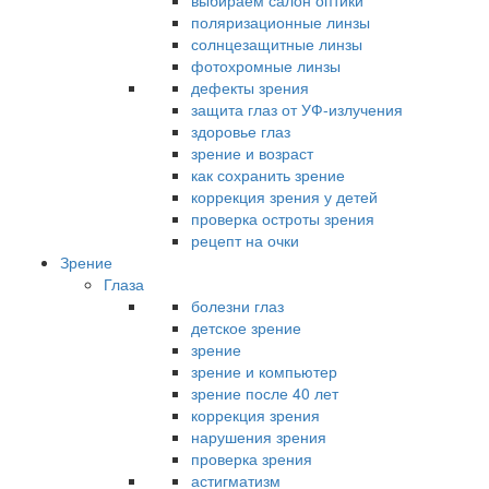
выбираем салон оптики
поляризационные линзы
солнцезащитные линзы
фотохромные линзы
дефекты зрения
защита глаз от УФ-излучения
здоровье глаз
зрение и возраст
как сохранить зрение
коррекция зрения у детей
проверка остроты зрения
рецепт на очки
Зрение
Глаза
болезни глаз
детское зрение
зрение
зрение и компьютер
зрение после 40 лет
коррекция зрения
нарушения зрения
проверка зрения
астигматизм