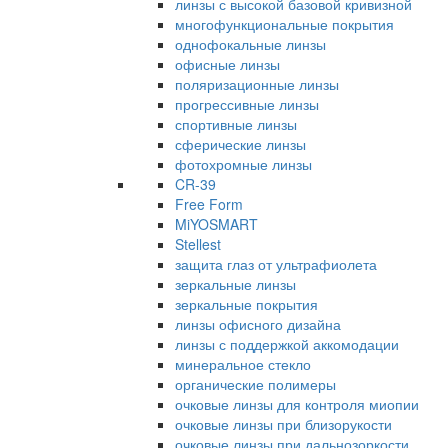
линзы с высокой базовой кривизной
многофункциональные покрытия
однофокальные линзы
офисные линзы
поляризационные линзы
прогрессивные линзы
спортивные линзы
сферические линзы
фотохромные линзы
CR-39
Free Form
MiYOSMART
Stellest
защита глаз от ультрафиолета
зеркальные линзы
зеркальные покрытия
линзы офисного дизайна
линзы с поддержкой аккомодации
минеральное стекло
органические полимеры
очковые линзы для контроля миопии
очковые линзы при близорукости
очковые линзы при дальнозоркости