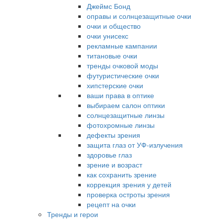
Джеймс Бонд
оправы и солнцезащитные очки
очки и общество
очки унисекс
рекламные кампании
титановые очки
тренды очковой моды
футуристические очки
хипстерские очки
ваши права в оптике
выбираем салон оптики
солнцезащитные линзы
фотохромные линзы
дефекты зрения
защита глаз от УФ-излучения
здоровье глаз
зрение и возраст
как сохранить зрение
коррекция зрения у детей
проверка остроты зрения
рецепт на очки
Тренды и герои