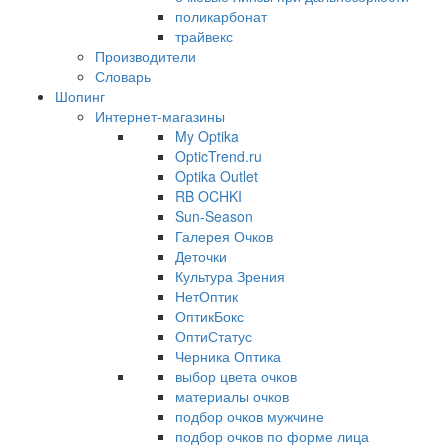
поликарбонат
трайвекс
Производители
Словарь
Шопинг
Интернет-магазины
My Optika
OpticTrend.ru
Optika Outlet
RB OCHKI
Sun-Season
Галерея Очков
Деточки
Культура Зрения
НетОптик
ОптикБокс
ОптиСтатус
Черника Оптика
выбор цвета очков
материалы очков
подбор очков мужчине
подбор очков по форме лица