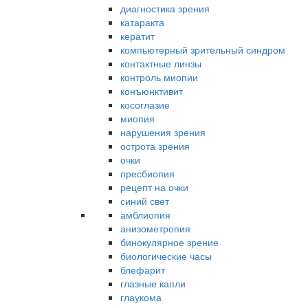
диагностика зрения
катаракта
кератит
компьютерный зрительный синдром
контактные линзы
контроль миопии
конъюнктивит
косоглазие
миопия
нарушения зрения
острота зрения
очки
пресбиопия
рецепт на очки
синий свет
амблиопия
анизометропия
бинокулярное зрение
биологические часы
блефарит
глазные капли
глаукома