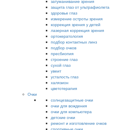
затуманивание зрения
защита глаз от ультрафиолета
здоровье глаз
измерение остроты зрения
коррекция зрения у детей
лазерная коррекция зрения
ортокератология
подбор контактных линз
подбор очков
пресбиопия
строение глаз
сухой глаз
увеит
усталость глаз
халязион
цветотерапия
Очки
солнцезащитные очки
очки для вождения
очки для компьютера
детские очки
ремонт и изготовление очков
спортивные очки