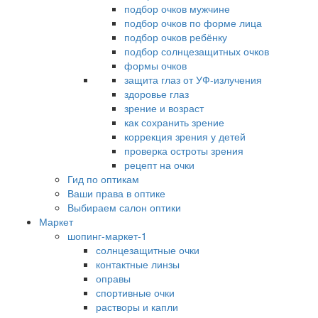
подбор очков мужчине
подбор очков по форме лица
подбор очков ребёнку
подбор солнцезащитных очков
формы очков
защита глаз от УФ-излучения
здоровье глаз
зрение и возраст
как сохранить зрение
коррекция зрения у детей
проверка остроты зрения
рецепт на очки
Гид по оптикам
Ваши права в оптике
Выбираем салон оптики
Маркет
шопинг-маркет-1
солнцезащитные очки
контактные линзы
оправы
спортивные очки
растворы и капли