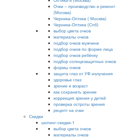
Оптика-8 (Москва)
Очки – производство и ремонт
(Москва)
Черника-Оптика ( Москва)
Черника-Оптика (Спб)
выбор цвета очков
материалы очков
подбор очков мужчине
подбор очков по форме лица
подбор очков ребёнку
подбор солнцезащитных очков
формы очков
защита глаз от УФ-излучения
здоровье глаз
зрение и возраст
как сохранить зрение
коррекция зрения у детей
проверка остроты зрения
рецепт на очки
Скидки
шопинг-скидки-1
выбор цвета очков
материалы очков