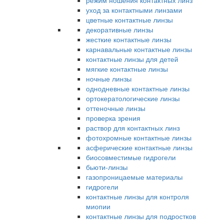
режим ношения контактных линз
уход за контактными линзами
цветные контактные линзы
декоративные линзы
жесткие контактные линзы
карнавальные контактные линзы
контактные линзы для детей
мягкие контактные линзы
ночные линзы
однодневные контактные линзы
ортокератологические линзы
оттеночные линзы
проверка зрения
раствор для контактных линз
фотохромные контактные линзы
асферические контактные линзы
биосовместимые гидрогели
бьюти-линзы
газопроницаемые материалы
гидрогели
контактные линзы для контроля
миопии
контактные линзы для подростков