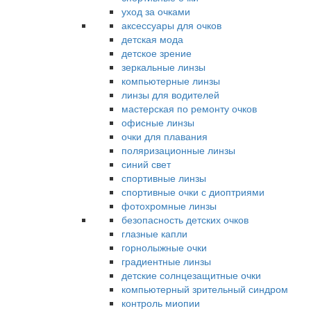
уход за очками
аксессуары для очков
детская мода
детское зрение
зеркальные линзы
компьютерные линзы
линзы для водителей
мастерская по ремонту очков
офисные линзы
очки для плавания
поляризационные линзы
синий свет
спортивные линзы
спортивные очки с диоптриями
фотохромные линзы
безопасность детских очков
глазные капли
горнолыжные очки
градиентные линзы
детские солнцезащитные очки
компьютерный зрительный синдром
контроль миопии