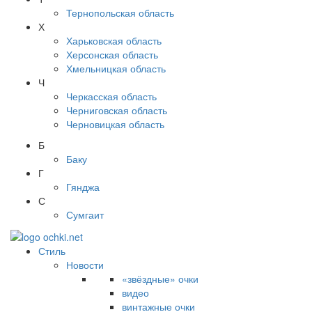
Тернопольская область
Х
Харьковская область
Херсонская область
Хмельницкая область
Ч
Черкасская область
Черниговская область
Черновицкая область
Б
Баку
Г
Гянджа
С
Сумгаит
Стиль
Новости
«звёздные» очки
видео
винтажные очки