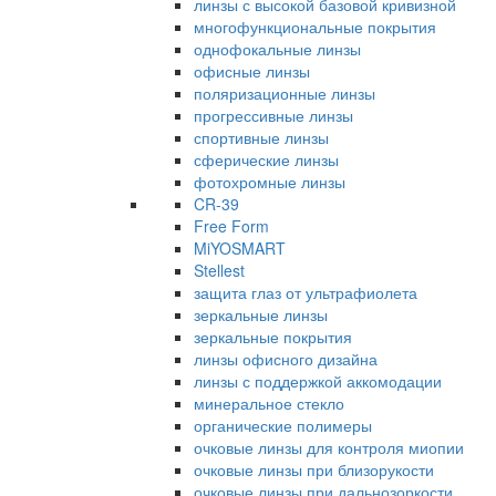
линзы с высокой базовой кривизной
многофункциональные покрытия
однофокальные линзы
офисные линзы
поляризационные линзы
прогрессивные линзы
спортивные линзы
сферические линзы
фотохромные линзы
CR-39
Free Form
MiYOSMART
Stellest
защита глаз от ультрафиолета
зеркальные линзы
зеркальные покрытия
линзы офисного дизайна
линзы с поддержкой аккомодации
минеральное стекло
органические полимеры
очковые линзы для контроля миопии
очковые линзы при близорукости
очковые линзы при дальнозоркости