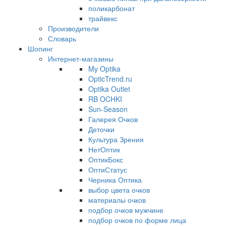
поликарбонат
трайвекс
Производители
Словарь
Шопинг
Интернет-магазины
My Optika
OpticTrend.ru
Optika Outlet
RB OCHKI
Sun-Season
Галерея Очков
Деточки
Культура Зрения
НетОптик
ОптикБокс
ОптиСтатус
Черника Оптика
выбор цвета очков
материалы очков
подбор очков мужчине
подбор очков по форме лица