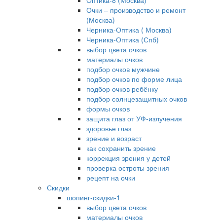
Оптика-8 (Москва)
Очки – производство и ремонт
(Москва)
Черника-Оптика ( Москва)
Черника-Оптика (Спб)
выбор цвета очков
материалы очков
подбор очков мужчине
подбор очков по форме лица
подбор очков ребёнку
подбор солнцезащитных очков
формы очков
защита глаз от УФ-излучения
здоровье глаз
зрение и возраст
как сохранить зрение
коррекция зрения у детей
проверка остроты зрения
рецепт на очки
Скидки
шопинг-скидки-1
выбор цвета очков
материалы очков