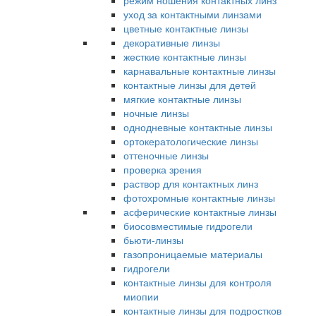
режим ношения контактных линз
уход за контактными линзами
цветные контактные линзы
декоративные линзы
жесткие контактные линзы
карнавальные контактные линзы
контактные линзы для детей
мягкие контактные линзы
ночные линзы
однодневные контактные линзы
ортокератологические линзы
оттеночные линзы
проверка зрения
раствор для контактных линз
фотохромные контактные линзы
асферические контактные линзы
биосовместимые гидрогели
бьюти-линзы
газопроницаемые материалы
гидрогели
контактные линзы для контроля
миопии
контактные линзы для подростков