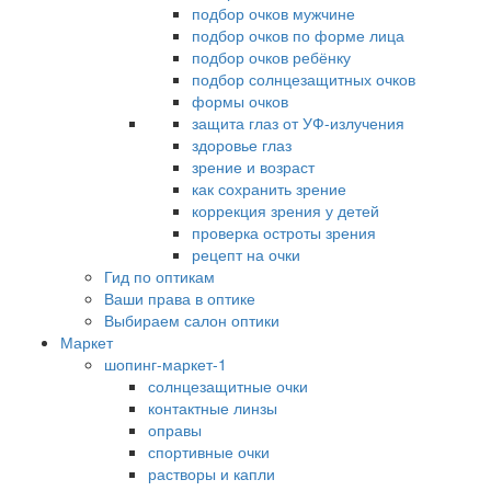
подбор очков мужчине
подбор очков по форме лица
подбор очков ребёнку
подбор солнцезащитных очков
формы очков
защита глаз от УФ-излучения
здоровье глаз
зрение и возраст
как сохранить зрение
коррекция зрения у детей
проверка остроты зрения
рецепт на очки
Гид по оптикам
Ваши права в оптике
Выбираем салон оптики
Маркет
шопинг-маркет-1
солнцезащитные очки
контактные линзы
оправы
спортивные очки
растворы и капли