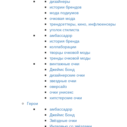
дизайнеры
истории брендов
мода подиумов
очковая мода
трендсеттеры, кино, инфлюенсеры
уголок стилиста
амбассадор
история бренда
коллаборации
творцы очковой моды
тренды очковой моды
винтажные очки
Джеймс Бонд
дизайнерские очки
звездные очки
оверсайз
очки унисекс
хипстерские очки
Герои
амбассадор
Джеймс Бонд
Звёздные очки
Интервью со звёздами