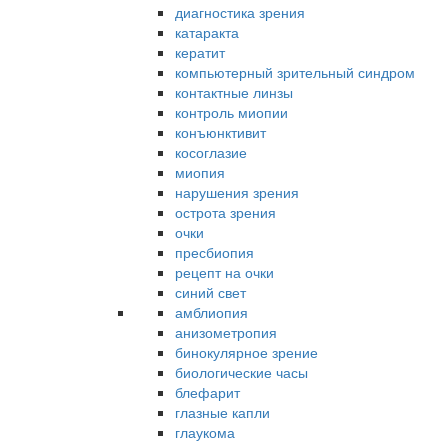
диагностика зрения
катаракта
кератит
компьютерный зрительный синдром
контактные линзы
контроль миопии
конъюнктивит
косоглазие
миопия
нарушения зрения
острота зрения
очки
пресбиопия
рецепт на очки
синий свет
амблиопия
анизометропия
бинокулярное зрение
биологические часы
блефарит
глазные капли
глаукома