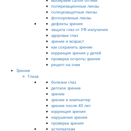
выбираем салон оптики
поляризационные линзы
солнцезащитные линзы
фотохромные линзы
дефекты зрения
защита глаз от УФ-излучения
здоровье глаз
зрение и возраст
как сохранить зрение
коррекция зрения у детей
проверка остроты зрения
рецепт на очки
Зрение
Глаза
болезни глаз
детское зрение
зрение
зрение и компьютер
зрение после 40 лет
коррекция зрения
нарушения зрения
проверка зрения
астигматизм