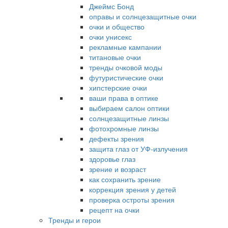
Джеймс Бонд
оправы и солнцезащитные очки
очки и общество
очки унисекс
рекламные кампании
титановые очки
тренды очковой моды
футуристические очки
хипстерские очки
ваши права в оптике
выбираем салон оптики
солнцезащитные линзы
фотохромные линзы
дефекты зрения
защита глаз от УФ-излучения
здоровье глаз
зрение и возраст
как сохранить зрение
коррекция зрения у детей
проверка остроты зрения
рецепт на очки
Тренды и герои