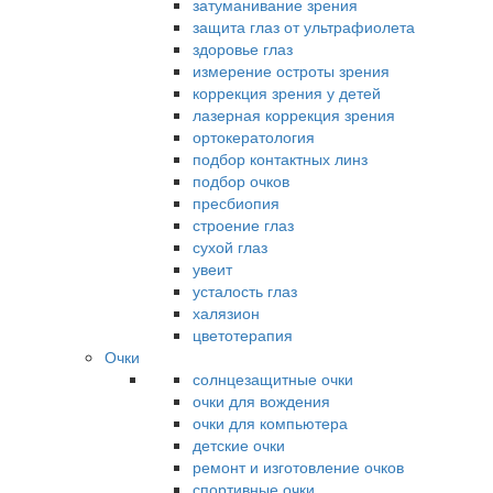
затуманивание зрения
защита глаз от ультрафиолета
здоровье глаз
измерение остроты зрения
коррекция зрения у детей
лазерная коррекция зрения
ортокератология
подбор контактных линз
подбор очков
пресбиопия
строение глаз
сухой глаз
увеит
усталость глаз
халязион
цветотерапия
Очки
солнцезащитные очки
очки для вождения
очки для компьютера
детские очки
ремонт и изготовление очков
спортивные очки