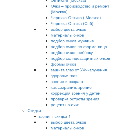
Оптика-8 (Москва)
Очки – производство и ремонт
(Москва)
Черника-Оптика ( Москва)
Черника-Оптика (Спб)
выбор цвета очков
материалы очков
подбор очков мужчине
подбор очков по форме лица
подбор очков ребёнку
подбор солнцезащитных очков
формы очков
защита глаз от УФ-излучения
здоровье глаз
зрение и возраст
как сохранить зрение
коррекция зрения у детей
проверка остроты зрения
рецепт на очки
Скидки
шопинг-скидки-1
выбор цвета очков
материалы очков