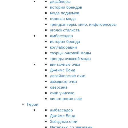
дизайнеры
истории брендов
мода подиумов
очковая мода
трендсеттеры, кино, инфлюенсеры
уголок стилиста
амбассадор
история бренда
коллаборации
творцы очковой моды
тренды очковой моды
винтажные очки
Джеймс Бонд
дизайнерские очки
звездные очки
оверсайз
очки унисекс
хипстерские очки
Герои
амбассадор
Джеймс Бонд
Звёздные очки
Интервью со звёздами