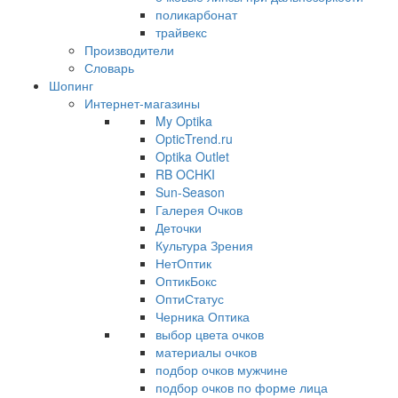
поликарбонат
трайвекс
Производители
Словарь
Шопинг
Интернет-магазины
My Optika
OpticTrend.ru
Optika Outlet
RB OCHKI
Sun-Season
Галерея Очков
Деточки
Культура Зрения
НетОптик
ОптикБокс
ОптиСтатус
Черника Оптика
выбор цвета очков
материалы очков
подбор очков мужчине
подбор очков по форме лица