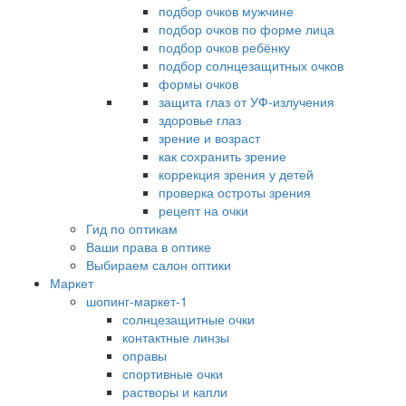
подбор очков мужчине
подбор очков по форме лица
подбор очков ребёнку
подбор солнцезащитных очков
формы очков
защита глаз от УФ-излучения
здоровье глаз
зрение и возраст
как сохранить зрение
коррекция зрения у детей
проверка остроты зрения
рецепт на очки
Гид по оптикам
Ваши права в оптике
Выбираем салон оптики
Маркет
шопинг-маркет-1
солнцезащитные очки
контактные линзы
оправы
спортивные очки
растворы и капли