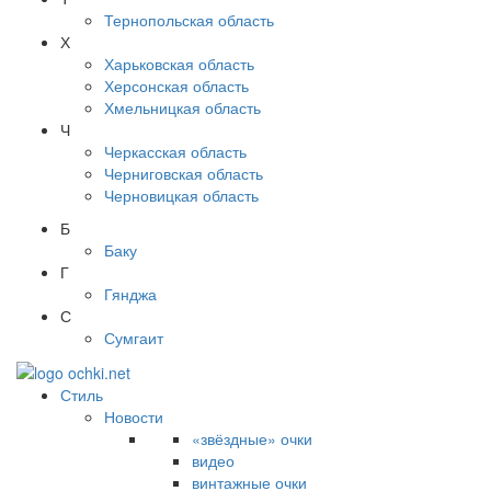
Тернопольская область
Х
Харьковская область
Херсонская область
Хмельницкая область
Ч
Черкасская область
Черниговская область
Черновицкая область
Б
Баку
Г
Гянджа
С
Сумгаит
Стиль
Новости
«звёздные» очки
видео
винтажные очки