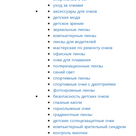
уход за очками
аксессуары для очков
детская мода
детское зрение
зеркальные линзы
компьютерные линзы
линзы для водителей
мастерская по ремонту очков
офисные линзы
очки для плавания
поляризационные линзы
синий свет
спортивные линзы
спортивные очки с диоптриями
фотохромные линзы
безопасность детских очков
глазные капли
горнолыжные очки
градиентные линзы
детские солнцезащитные очки
компьютерный зрительный синдром
контроль миопии