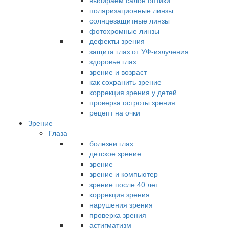
выбираем салон оптики
поляризационные линзы
солнцезащитные линзы
фотохромные линзы
дефекты зрения
защита глаз от УФ-излучения
здоровье глаз
зрение и возраст
как сохранить зрение
коррекция зрения у детей
проверка остроты зрения
рецепт на очки
Зрение
Глаза
болезни глаз
детское зрение
зрение
зрение и компьютер
зрение после 40 лет
коррекция зрения
нарушения зрения
проверка зрения
астигматизм