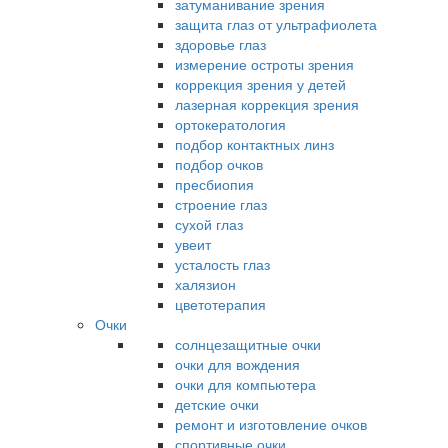
затуманивание зрения
защита глаз от ультрафиолета
здоровье глаз
измерение остроты зрения
коррекция зрения у детей
лазерная коррекция зрения
ортокератология
подбор контактных линз
подбор очков
пресбиопия
строение глаз
сухой глаз
увеит
усталость глаз
халязион
цветотерапия
Очки
солнцезащитные очки
очки для вождения
очки для компьютера
детские очки
ремонт и изготовление очков
спортивные очки