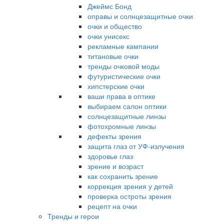
Джеймс Бонд
оправы и солнцезащитные очки
очки и общество
очки унисекс
рекламные кампании
титановые очки
тренды очковой моды
футуристические очки
хипстерские очки
ваши права в оптике
выбираем салон оптики
солнцезащитные линзы
фотохромные линзы
дефекты зрения
защита глаз от УФ-излучения
здоровье глаз
зрение и возраст
как сохранить зрение
коррекция зрения у детей
проверка остроты зрения
рецепт на очки
Тренды и герои