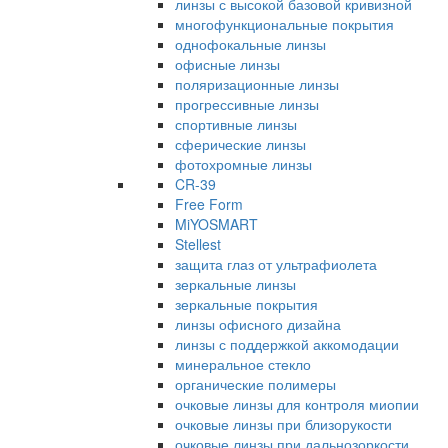
линзы с высокой базовой кривизной
многофункциональные покрытия
однофокальные линзы
офисные линзы
поляризационные линзы
прогрессивные линзы
спортивные линзы
сферические линзы
фотохромные линзы
CR-39
Free Form
MiYOSMART
Stellest
защита глаз от ультрафиолета
зеркальные линзы
зеркальные покрытия
линзы офисного дизайна
линзы с поддержкой аккомодации
минеральное стекло
органические полимеры
очковые линзы для контроля миопии
очковые линзы при близорукости
очковые линзы при дальнозоркости