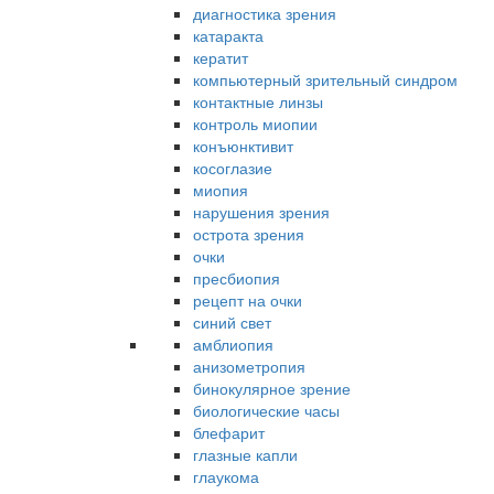
диагностика зрения
катаракта
кератит
компьютерный зрительный синдром
контактные линзы
контроль миопии
конъюнктивит
косоглазие
миопия
нарушения зрения
острота зрения
очки
пресбиопия
рецепт на очки
синий свет
амблиопия
анизометропия
бинокулярное зрение
биологические часы
блефарит
глазные капли
глаукома