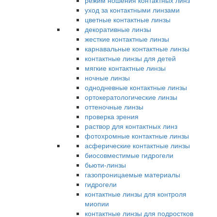
режим ношения контактных линз
уход за контактными линзами
цветные контактные линзы
декоративные линзы
жесткие контактные линзы
карнавальные контактные линзы
контактные линзы для детей
мягкие контактные линзы
ночные линзы
однодневные контактные линзы
ортокератологические линзы
оттеночные линзы
проверка зрения
раствор для контактных линз
фотохромные контактные линзы
асферические контактные линзы
биосовместимые гидрогели
бьюти-линзы
газопроницаемые материалы
гидрогели
контактные линзы для контроля
миопии
контактные линзы для подростков