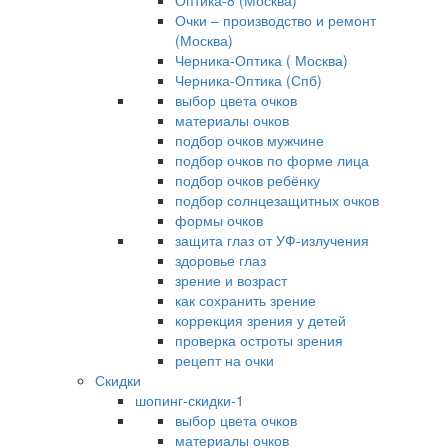
Оптика-8 (Москва)
Очки – производство и ремонт
(Москва)
Черника-Оптика ( Москва)
Черника-Оптика (Спб)
выбор цвета очков
материалы очков
подбор очков мужчине
подбор очков по форме лица
подбор очков ребёнку
подбор солнцезащитных очков
формы очков
защита глаз от УФ-излучения
здоровье глаз
зрение и возраст
как сохранить зрение
коррекция зрения у детей
проверка остроты зрения
рецепт на очки
Скидки
шопинг-скидки-1
выбор цвета очков
материалы очков