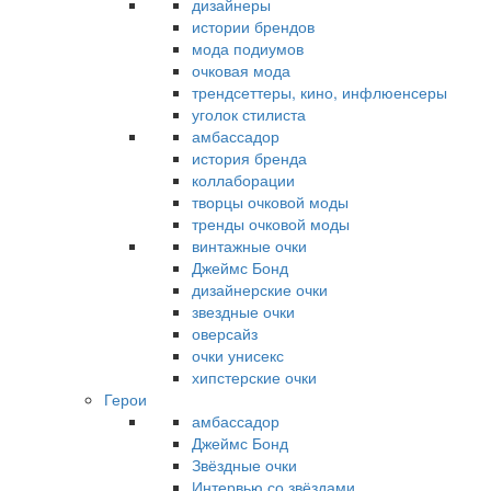
дизайнеры
истории брендов
мода подиумов
очковая мода
трендсеттеры, кино, инфлюенсеры
уголок стилиста
амбассадор
история бренда
коллаборации
творцы очковой моды
тренды очковой моды
винтажные очки
Джеймс Бонд
дизайнерские очки
звездные очки
оверсайз
очки унисекс
хипстерские очки
Герои
амбассадор
Джеймс Бонд
Звёздные очки
Интервью со звёздами