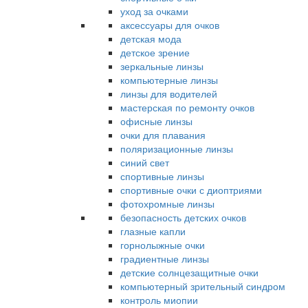
уход за очками
аксессуары для очков
детская мода
детское зрение
зеркальные линзы
компьютерные линзы
линзы для водителей
мастерская по ремонту очков
офисные линзы
очки для плавания
поляризационные линзы
синий свет
спортивные линзы
спортивные очки с диоптриями
фотохромные линзы
безопасность детских очков
глазные капли
горнолыжные очки
градиентные линзы
детские солнцезащитные очки
компьютерный зрительный синдром
контроль миопии