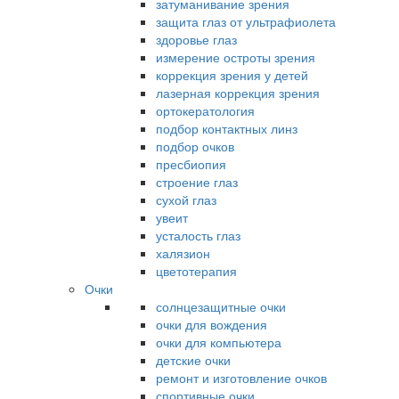
затуманивание зрения
защита глаз от ультрафиолета
здоровье глаз
измерение остроты зрения
коррекция зрения у детей
лазерная коррекция зрения
ортокератология
подбор контактных линз
подбор очков
пресбиопия
строение глаз
сухой глаз
увеит
усталость глаз
халязион
цветотерапия
Очки
солнцезащитные очки
очки для вождения
очки для компьютера
детские очки
ремонт и изготовление очков
спортивные очки