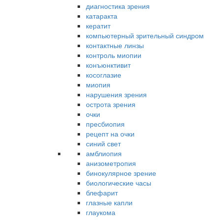
диагностика зрения
катаракта
кератит
компьютерный зрительный синдром
контактные линзы
контроль миопии
конъюнктивит
косоглазие
миопия
нарушения зрения
острота зрения
очки
пресбиопия
рецепт на очки
синий свет
амблиопия
анизометропия
бинокулярное зрение
биологические часы
блефарит
глазные капли
глаукома