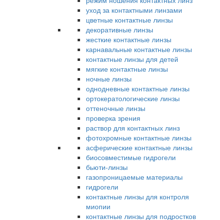
режим ношения контактных линз
уход за контактными линзами
цветные контактные линзы
декоративные линзы
жесткие контактные линзы
карнавальные контактные линзы
контактные линзы для детей
мягкие контактные линзы
ночные линзы
однодневные контактные линзы
ортокератологические линзы
оттеночные линзы
проверка зрения
раствор для контактных линз
фотохромные контактные линзы
асферические контактные линзы
биосовместимые гидрогели
бьюти-линзы
газопроницаемые материалы
гидрогели
контактные линзы для контроля
миопии
контактные линзы для подростков