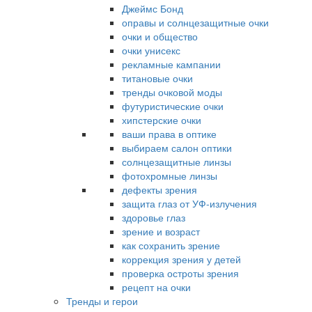
Джеймс Бонд
оправы и солнцезащитные очки
очки и общество
очки унисекс
рекламные кампании
титановые очки
тренды очковой моды
футуристические очки
хипстерские очки
ваши права в оптике
выбираем салон оптики
солнцезащитные линзы
фотохромные линзы
дефекты зрения
защита глаз от УФ-излучения
здоровье глаз
зрение и возраст
как сохранить зрение
коррекция зрения у детей
проверка остроты зрения
рецепт на очки
Тренды и герои