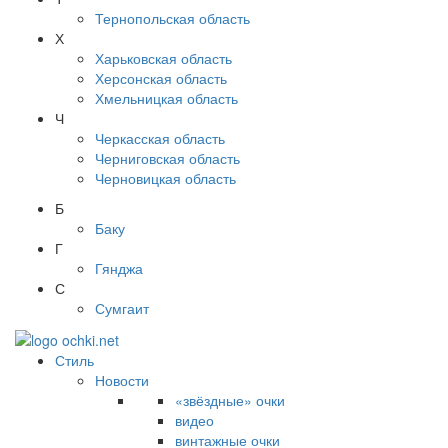
Тернопольская область
Х
Харьковская область
Херсонская область
Хмельницкая область
Ч
Черкасская область
Черниговская область
Черновицкая область
Б
Баку
Г
Гянджа
С
Сумгаит
Стиль
Новости
«звёздные» очки
видео
винтажные очки