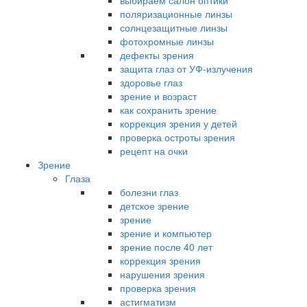
выбираем салон оптики
поляризационные линзы
солнцезащитные линзы
фотохромные линзы
дефекты зрения
защита глаз от УФ-излучения
здоровье глаз
зрение и возраст
как сохранить зрение
коррекция зрения у детей
проверка остроты зрения
рецепт на очки
Зрение
Глаза
болезни глаз
детское зрение
зрение
зрение и компьютер
зрение после 40 лет
коррекция зрения
нарушения зрения
проверка зрения
астигматизм