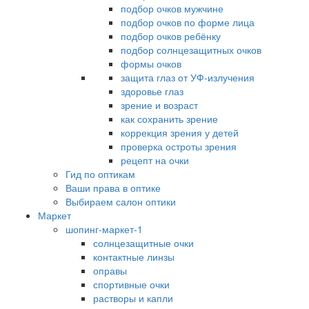
подбор очков мужчине
подбор очков по форме лица
подбор очков ребёнку
подбор солнцезащитных очков
формы очков
защита глаз от УФ-излучения
здоровье глаз
зрение и возраст
как сохранить зрение
коррекция зрения у детей
проверка остроты зрения
рецепт на очки
Гид по оптикам
Ваши права в оптике
Выбираем салон оптики
Маркет
шопинг-маркет-1
солнцезащитные очки
контактные линзы
оправы
спортивные очки
растворы и капли