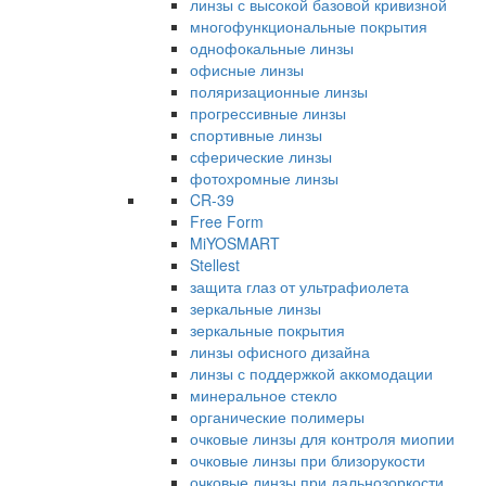
линзы с высокой базовой кривизной
многофункциональные покрытия
однофокальные линзы
офисные линзы
поляризационные линзы
прогрессивные линзы
спортивные линзы
сферические линзы
фотохромные линзы
CR-39
Free Form
MiYOSMART
Stellest
защита глаз от ультрафиолета
зеркальные линзы
зеркальные покрытия
линзы офисного дизайна
линзы с поддержкой аккомодации
минеральное стекло
органические полимеры
очковые линзы для контроля миопии
очковые линзы при близорукости
очковые линзы при дальнозоркости