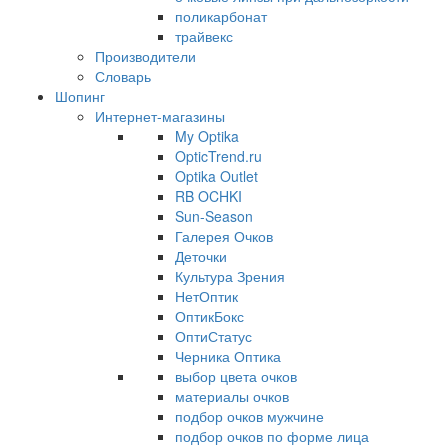
поликарбонат
трайвекс
Производители
Словарь
Шопинг
Интернет-магазины
My Optika
OpticTrend.ru
Optika Outlet
RB OCHKI
Sun-Season
Галерея Очков
Деточки
Культура Зрения
НетОптик
ОптикБокс
ОптиСтатус
Черника Оптика
выбор цвета очков
материалы очков
подбор очков мужчине
подбор очков по форме лица