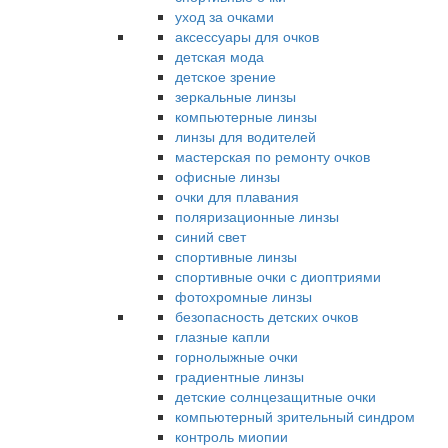
уход за очками
аксессуары для очков
детская мода
детское зрение
зеркальные линзы
компьютерные линзы
линзы для водителей
мастерская по ремонту очков
офисные линзы
очки для плавания
поляризационные линзы
синий свет
спортивные линзы
спортивные очки с диоптриями
фотохромные линзы
безопасность детских очков
глазные капли
горнолыжные очки
градиентные линзы
детские солнцезащитные очки
компьютерный зрительный синдром
контроль миопии