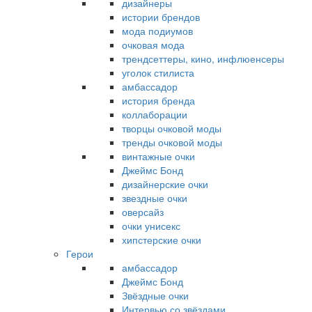
дизайнеры
истории брендов
мода подиумов
очковая мода
трендсеттеры, кино, инфлюенсеры
уголок стилиста
амбассадор
история бренда
коллаборации
творцы очковой моды
тренды очковой моды
винтажные очки
Джеймс Бонд
дизайнерские очки
звездные очки
оверсайз
очки унисекс
хипстерские очки
Герои
амбассадор
Джеймс Бонд
Звёздные очки
Интервью со звёздами