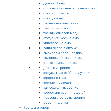
Джеймс Бонд
оправы и солнцезащитные очки
очки и общество
очки унисекс
рекламные кампании
титановые очки
тренды очковой моды
футуристические очки
хипстерские очки
ваши права в оптике
выбираем салон оптики
солнцезащитные линзы
фотохромные линзы
дефекты зрения
защита глаз от УФ-излучения
здоровье глаз
зрение и возраст
как сохранить зрение
коррекция зрения у детей
проверка остроты зрения
рецепт на очки
Тренды и герои