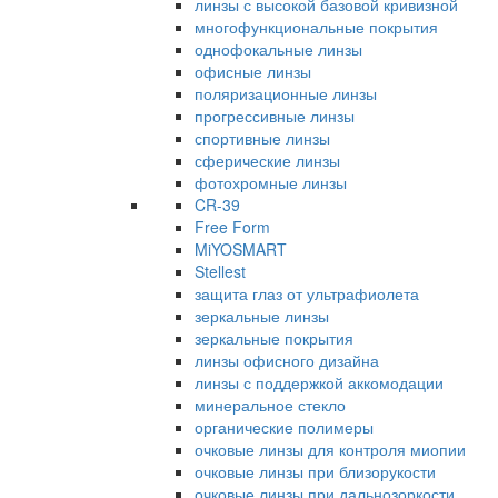
линзы с высокой базовой кривизной
многофункциональные покрытия
однофокальные линзы
офисные линзы
поляризационные линзы
прогрессивные линзы
спортивные линзы
сферические линзы
фотохромные линзы
CR-39
Free Form
MiYOSMART
Stellest
защита глаз от ультрафиолета
зеркальные линзы
зеркальные покрытия
линзы офисного дизайна
линзы с поддержкой аккомодации
минеральное стекло
органические полимеры
очковые линзы для контроля миопии
очковые линзы при близорукости
очковые линзы при дальнозоркости