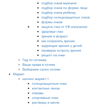
подбор очков мужчине
подбор очков по форме лица
подбор очков ребёнку
подбор солнцезащитных очков
формы очков
защита глаз от УФ-излучения
здоровье глаз
зрение и возраст
как сохранить зрение
коррекция зрения у детей
проверка остроты зрения
рецепт на очки
Гид по оптикам
Ваши права в оптике
Выбираем салон оптики
Маркет
шопинг-маркет-1
солнцезащитные очки
контактные линзы
оправы
спортивные очки
растворы и капли