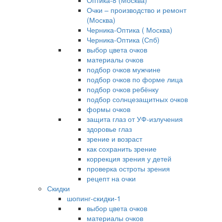
Оптика-8 (Москва)
Очки – производство и ремонт
(Москва)
Черника-Оптика ( Москва)
Черника-Оптика (Спб)
выбор цвета очков
материалы очков
подбор очков мужчине
подбор очков по форме лица
подбор очков ребёнку
подбор солнцезащитных очков
формы очков
защита глаз от УФ-излучения
здоровье глаз
зрение и возраст
как сохранить зрение
коррекция зрения у детей
проверка остроты зрения
рецепт на очки
Скидки
шопинг-скидки-1
выбор цвета очков
материалы очков