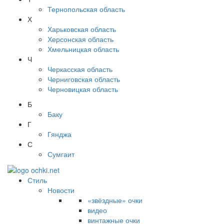
Тернопольская область
Х
Харьковская область
Херсонская область
Хмельницкая область
Ч
Черкасская область
Черниговская область
Черновицкая область
Б
Баку
Г
Гянджа
С
Сумгаит
Стиль
Новости
«звёздные» очки
видео
винтажные очки