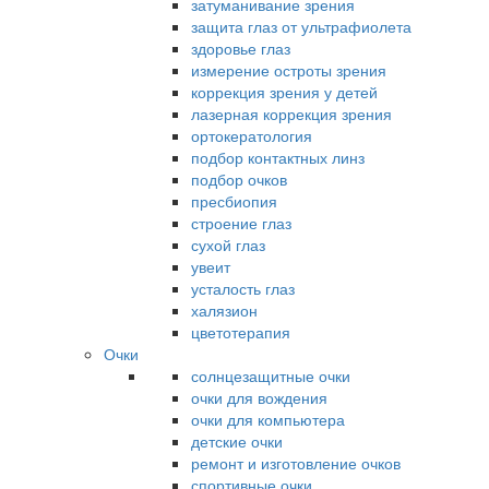
затуманивание зрения
защита глаз от ультрафиолета
здоровье глаз
измерение остроты зрения
коррекция зрения у детей
лазерная коррекция зрения
ортокератология
подбор контактных линз
подбор очков
пресбиопия
строение глаз
сухой глаз
увеит
усталость глаз
халязион
цветотерапия
Очки
солнцезащитные очки
очки для вождения
очки для компьютера
детские очки
ремонт и изготовление очков
спортивные очки