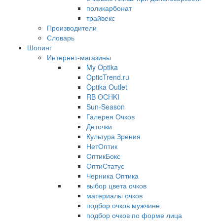
поликарбонат
трайвекс
Производители
Словарь
Шопинг
Интернет-магазины
My Optika
OpticTrend.ru
Optika Outlet
RB OCHKI
Sun-Season
Галерея Очков
Деточки
Культура Зрения
НетОптик
ОптикБокс
ОптиСтатус
Черника Оптика
выбор цвета очков
материалы очков
подбор очков мужчине
подбор очков по форме лица