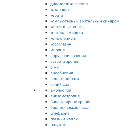
диагностика зрения
катаракта
кератит
компьютерный зрительный синдром
контактные линзы
контроль миопии
конъюнктивит
косоглазие
миопия
нарушения зрения
острота зрения
очки
пресбиопия
рецепт на очки
синий свет
амблиопия
анизометропия
бинокулярное зрение
биологические часы
блефарит
глазные капли
глаукома