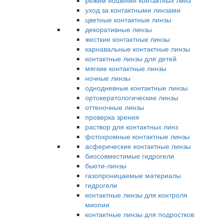
режим ношения контактных линз
уход за контактными линзами
цветные контактные линзы
декоративные линзы
жесткие контактные линзы
карнавальные контактные линзы
контактные линзы для детей
мягкие контактные линзы
ночные линзы
однодневные контактные линзы
ортокератологические линзы
оттеночные линзы
проверка зрения
раствор для контактных линз
фотохромные контактные линзы
асферические контактные линзы
биосовместимые гидрогели
бьюти-линзы
газопроницаемые материалы
гидрогели
контактные линзы для контроля
миопии
контактные линзы для подростков