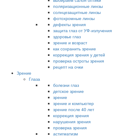
выбираем салон оптики
поляризационные линзы
солнцезащитные линзы
фотохромные линзы
дефекты зрения
защита глаз от УФ-излучения
здоровье глаз
зрение и возраст
как сохранить зрение
коррекция зрения у детей
проверка остроты зрения
рецепт на очки
Зрение
Глаза
болезни глаз
детское зрение
зрение
зрение и компьютер
зрение после 40 лет
коррекция зрения
нарушения зрения
проверка зрения
астигматизм