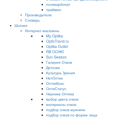
поликарбонат
трайвекс
Производители
Словарь
Шопинг
Интернет-магазины
My Optika
OpticTrend.ru
Optika Outlet
RB OCHKI
Sun-Season
Галерея Очков
Деточки
Культура Зрения
НетОптик
ОптикБокс
ОптиСтатус
Черника Оптика
выбор цвета очков
материалы очков
подбор очков мужчине
подбор очков по форме лица