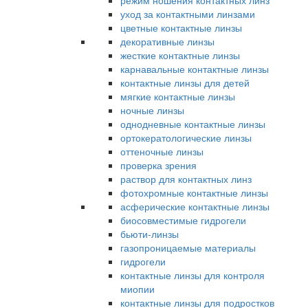
режим ношения контактных линз
уход за контактными линзами
цветные контактные линзы
декоративные линзы
жесткие контактные линзы
карнавальные контактные линзы
контактные линзы для детей
мягкие контактные линзы
ночные линзы
однодневные контактные линзы
ортокератологические линзы
оттеночные линзы
проверка зрения
раствор для контактных линз
фотохромные контактные линзы
асферические контактные линзы
биосовместимые гидрогели
бьюти-линзы
газопроницаемые материалы
гидрогели
контактные линзы для контроля
миопии
контактные линзы для подростков