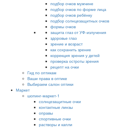
подбор очков мужчине
подбор очков по форме лица
подбор очков ребёнку
подбор солнцезащитных очков
формы очков
защита глаз от УФ-излучения
здоровье глаз
зрение и возраст
как сохранить зрение
коррекция зрения у детей
проверка остроты зрения
рецепт на очки
Гид по оптикам
Ваши права в оптике
Выбираем салон оптики
Маркет
шопинг-маркет-1
солнцезащитные очки
контактные линзы
оправы
спортивные очки
растворы и капли