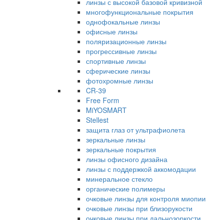
линзы с высокой базовой кривизной
многофункциональные покрытия
однофокальные линзы
офисные линзы
поляризационные линзы
прогрессивные линзы
спортивные линзы
сферические линзы
фотохромные линзы
CR-39
Free Form
MiYOSMART
Stellest
защита глаз от ультрафиолета
зеркальные линзы
зеркальные покрытия
линзы офисного дизайна
линзы с поддержкой аккомодации
минеральное стекло
органические полимеры
очковые линзы для контроля миопии
очковые линзы при близорукости
очковые линзы при дальнозоркости