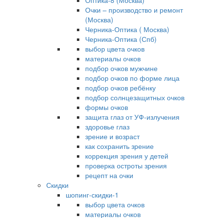
Оптика-8 (Москва)
Очки – производство и ремонт
(Москва)
Черника-Оптика ( Москва)
Черника-Оптика (Спб)
выбор цвета очков
материалы очков
подбор очков мужчине
подбор очков по форме лица
подбор очков ребёнку
подбор солнцезащитных очков
формы очков
защита глаз от УФ-излучения
здоровье глаз
зрение и возраст
как сохранить зрение
коррекция зрения у детей
проверка остроты зрения
рецепт на очки
Скидки
шопинг-скидки-1
выбор цвета очков
материалы очков