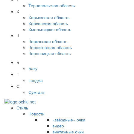
Тернопольская область
Х
Харьковская область
Херсонская область
Хмельницкая область
Ч
Черкасская область
Черниговская область
Черновицкая область
Б
Баку
Г
Гянджа
С
Сумгаит
Стиль
Новости
«звёздные» очки
видео
винтажные очки