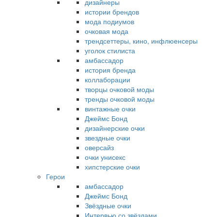
дизайнеры
истории брендов
мода подиумов
очковая мода
трендсеттеры, кино, инфлюенсеры
уголок стилиста
амбассадор
история бренда
коллаборации
творцы очковой моды
тренды очковой моды
винтажные очки
Джеймс Бонд
дизайнерские очки
звездные очки
оверсайз
очки унисекс
хипстерские очки
Герои
амбассадор
Джеймс Бонд
Звёздные очки
Интервью со звёздами