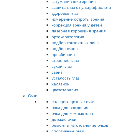
затуманивание зрения
защита глаз от ультрафиолета
здоровье глаз
измерение остроты зрения
коррекция зрения у детей
лазерная коррекция зрения
ортокератология
подбор контактных линз
подбор очков
пресбиопия
строение глаз
сухой глаз
увеит
усталость глаз
халязион
цветотерапия
Очки
солнцезащитные очки
очки для вождения
очки для компьютера
детские очки
ремонт и изготовление очков
спортивные очки