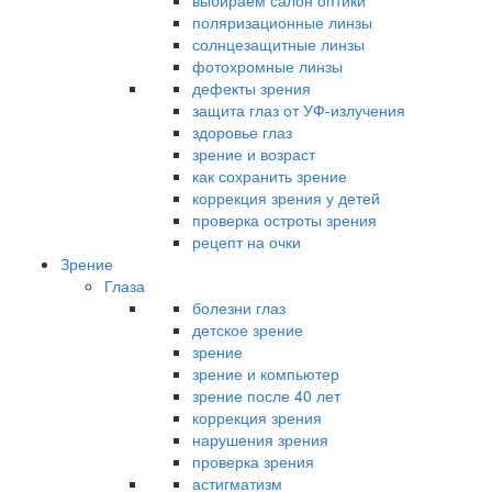
выбираем салон оптики
поляризационные линзы
солнцезащитные линзы
фотохромные линзы
дефекты зрения
защита глаз от УФ-излучения
здоровье глаз
зрение и возраст
как сохранить зрение
коррекция зрения у детей
проверка остроты зрения
рецепт на очки
Зрение
Глаза
болезни глаз
детское зрение
зрение
зрение и компьютер
зрение после 40 лет
коррекция зрения
нарушения зрения
проверка зрения
астигматизм