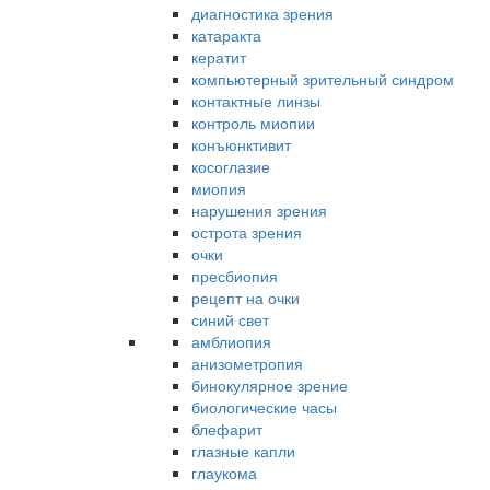
диагностика зрения
катаракта
кератит
компьютерный зрительный синдром
контактные линзы
контроль миопии
конъюнктивит
косоглазие
миопия
нарушения зрения
острота зрения
очки
пресбиопия
рецепт на очки
синий свет
амблиопия
анизометропия
бинокулярное зрение
биологические часы
блефарит
глазные капли
глаукома