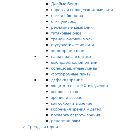
Джеймс Бонд
оправы и солнцезащитные очки
очки и общество
очки унисекс
рекламные кампании
титановые очки
тренды очковой моды
футуристические очки
хипстерские очки
ваши права в оптике
выбираем салон оптики
солнцезащитные линзы
фотохромные линзы
дефекты зрения
защита глаз от УФ-излучения
здоровье глаз
зрение и возраст
как сохранить зрение
коррекция зрения у детей
проверка остроты зрения
рецепт на очки
Тренды и герои