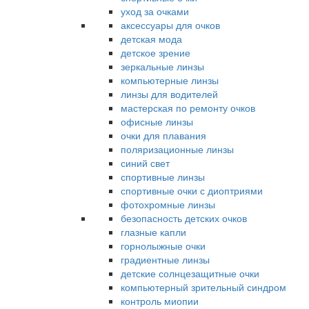
уход за очками
аксессуары для очков
детская мода
детское зрение
зеркальные линзы
компьютерные линзы
линзы для водителей
мастерская по ремонту очков
офисные линзы
очки для плавания
поляризационные линзы
синий свет
спортивные линзы
спортивные очки с диоптриями
фотохромные линзы
безопасность детских очков
глазные капли
горнолыжные очки
градиентные линзы
детские солнцезащитные очки
компьютерный зрительный синдром
контроль миопии