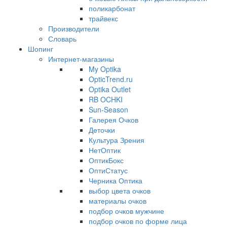
поликарбонат
трайвекс
Производители
Словарь
Шопинг
Интернет-магазины
My Optika
OpticTrend.ru
Optika Outlet
RB OCHKI
Sun-Season
Галерея Очков
Деточки
Культура Зрения
НетОптик
ОптикБокс
ОптиСтатус
Черника Оптика
выбор цвета очков
материалы очков
подбор очков мужчине
подбор очков по форме лица