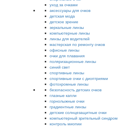
уход за очками
аксессуары для очков
детская мода
детское зрение
зеркальные линзы
компьютерные линзы
линзы для водителей
мастерская по ремонту очков
офисные линзы
очки для плавания
поляризационные линзы
синий свет
спортивные линзы
спортивные очки с диоптриями
фотохромные линзы
безопасность детских очков
глазные капли
горнолыжные очки
градиентные линзы
детские солнцезащитные очки
компьютерный зрительный синдром
контроль миопии