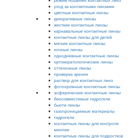
режим ношения контактных линз
уход за контактными линзами
цветные контактные линзы
декоративные линзы
жесткие контактные линзы
карнавальные контактные линзы
контактные линзы для детей
мягкие контактные линзы
ночные линзы
однодневные контактные линзы
ортокератологические линзы
оттеночные линзы
проверка зрения
раствор для контактных линз
фотохромные контактные линзы
асферические контактные линзы
биосовместимые гидрогели
бьюти-линзы
газопроницаемые материалы
гидрогели
контактные линзы для контроля
миопии
контактные линзы для подростков