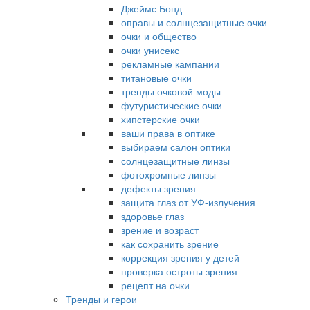
Джеймс Бонд
оправы и солнцезащитные очки
очки и общество
очки унисекс
рекламные кампании
титановые очки
тренды очковой моды
футуристические очки
хипстерские очки
ваши права в оптике
выбираем салон оптики
солнцезащитные линзы
фотохромные линзы
дефекты зрения
защита глаз от УФ-излучения
здоровье глаз
зрение и возраст
как сохранить зрение
коррекция зрения у детей
проверка остроты зрения
рецепт на очки
Тренды и герои