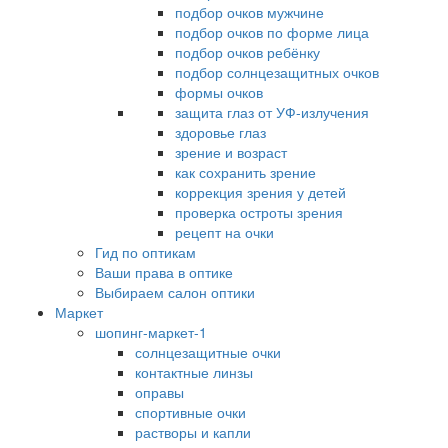
подбор очков мужчине
подбор очков по форме лица
подбор очков ребёнку
подбор солнцезащитных очков
формы очков
защита глаз от УФ-излучения
здоровье глаз
зрение и возраст
как сохранить зрение
коррекция зрения у детей
проверка остроты зрения
рецепт на очки
Гид по оптикам
Ваши права в оптике
Выбираем салон оптики
Маркет
шопинг-маркет-1
солнцезащитные очки
контактные линзы
оправы
спортивные очки
растворы и капли