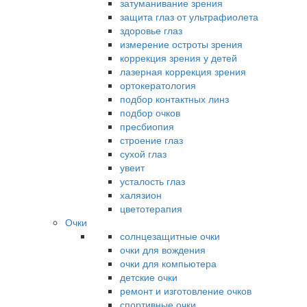
затуманивание зрения
защита глаз от ультрафиолета
здоровье глаз
измерение остроты зрения
коррекция зрения у детей
лазерная коррекция зрения
ортокератология
подбор контактных линз
подбор очков
пресбиопия
строение глаз
сухой глаз
увеит
усталость глаз
халязион
цветотерапия
Очки
солнцезащитные очки
очки для вождения
очки для компьютера
детские очки
ремонт и изготовление очков
спортивные очки