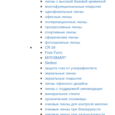
линзы с высокой базовой кривизной
многофункциональные покрытия
однофокальные линзы
офисные линзы
поляризационные линзы
прогрессивные линзы
спортивные линзы
сферические линзы
фотохромные линзы
CR-39
Free Form
MiYOSMART
Stellest
защита глаз от ультрафиолета
зеркальные линзы
зеркальные покрытия
линзы офисного дизайна
линзы с поддержкой аккомодации
минеральное стекло
органические полимеры
очковые линзы для контроля миопии
очковые линзы при близорукости
очковые линзы при дальнозоркости