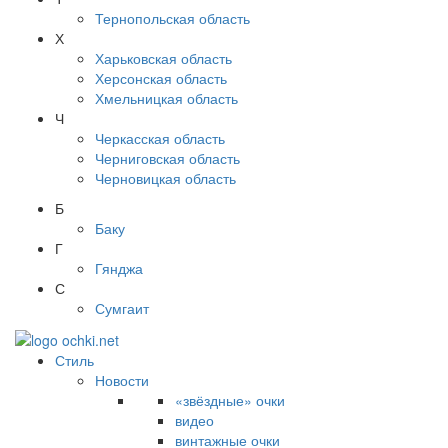
Тернопольская область
Х
Харьковская область
Херсонская область
Хмельницкая область
Ч
Черкасская область
Черниговская область
Черновицкая область
Б
Баку
Г
Гянджа
С
Сумгаит
Стиль
Новости
«звёздные» очки
видео
винтажные очки