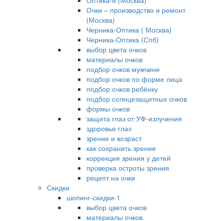
Оптика-8 (Москва)
Очки – производство и ремонт
(Москва)
Черника-Оптика ( Москва)
Черника-Оптика (Спб)
выбор цвета очков
материалы очков
подбор очков мужчине
подбор очков по форме лица
подбор очков ребёнку
подбор солнцезащитных очков
формы очков
защита глаз от УФ-излучения
здоровье глаз
зрение и возраст
как сохранить зрение
коррекция зрения у детей
проверка остроты зрения
рецепт на очки
Скидки
шопинг-скидки-1
выбор цвета очков
материалы очков