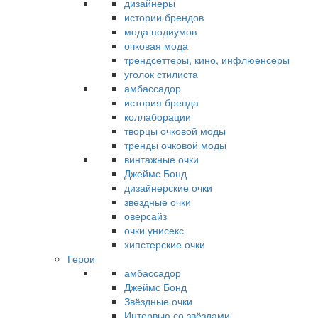
дизайнеры
истории брендов
мода подиумов
очковая мода
трендсеттеры, кино, инфлюенсеры
уголок стилиста
амбассадор
история бренда
коллаборации
творцы очковой моды
тренды очковой моды
винтажные очки
Джеймс Бонд
дизайнерские очки
звездные очки
оверсайз
очки унисекс
хипстерские очки
Герои
амбассадор
Джеймс Бонд
Звёздные очки
Интервью со звёздами