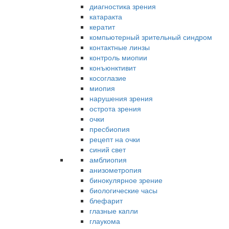
диагностика зрения
катаракта
кератит
компьютерный зрительный синдром
контактные линзы
контроль миопии
конъюнктивит
косоглазие
миопия
нарушения зрения
острота зрения
очки
пресбиопия
рецепт на очки
синий свет
амблиопия
анизометропия
бинокулярное зрение
биологические часы
блефарит
глазные капли
глаукома