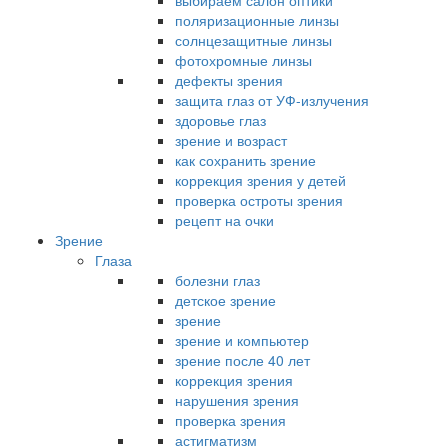
выбираем салон оптики
поляризационные линзы
солнцезащитные линзы
фотохромные линзы
дефекты зрения
защита глаз от УФ-излучения
здоровье глаз
зрение и возраст
как сохранить зрение
коррекция зрения у детей
проверка остроты зрения
рецепт на очки
Зрение
Глаза
болезни глаз
детское зрение
зрение
зрение и компьютер
зрение после 40 лет
коррекция зрения
нарушения зрения
проверка зрения
астигматизм