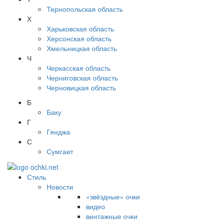
Тернопольская область
Х
Харьковская область
Херсонская область
Хмельницкая область
Ч
Черкасская область
Черниговская область
Черновицкая область
Б
Баку
Г
Гянджа
С
Сумгаит
Стиль
Новости
«звёздные» очки
видео
винтажные очки