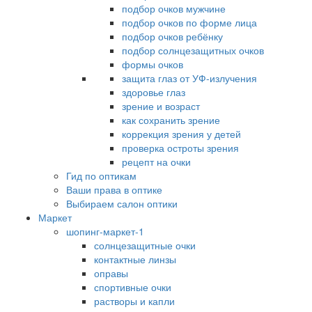
подбор очков мужчине
подбор очков по форме лица
подбор очков ребёнку
подбор солнцезащитных очков
формы очков
защита глаз от УФ-излучения
здоровье глаз
зрение и возраст
как сохранить зрение
коррекция зрения у детей
проверка остроты зрения
рецепт на очки
Гид по оптикам
Ваши права в оптике
Выбираем салон оптики
Маркет
шопинг-маркет-1
солнцезащитные очки
контактные линзы
оправы
спортивные очки
растворы и капли