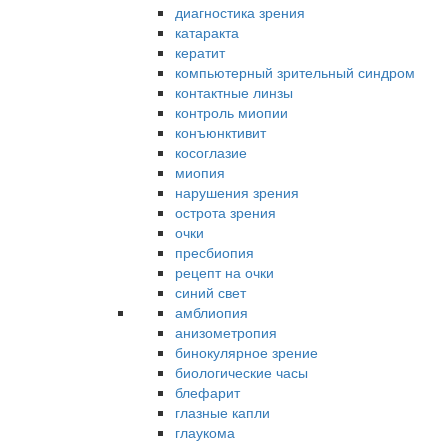
диагностика зрения
катаракта
кератит
компьютерный зрительный синдром
контактные линзы
контроль миопии
конъюнктивит
косоглазие
миопия
нарушения зрения
острота зрения
очки
пресбиопия
рецепт на очки
синий свет
амблиопия
анизометропия
бинокулярное зрение
биологические часы
блефарит
глазные капли
глаукома