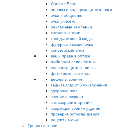
Джеймс Бонд
оправы и солнцезащитные очки
очки и общество
очки унисекс
рекламные кампании
титановые очки
тренды очковой моды
футуристические очки
хипстерские очки
ваши права в оптике
выбираем салон оптики
солнцезащитные линзы
фотохромные линзы
дефекты зрения
защита глаз от УФ-излучения
здоровье глаз
зрение и возраст
как сохранить зрение
коррекция зрения у детей
проверка остроты зрения
рецепт на очки
Тренды и герои