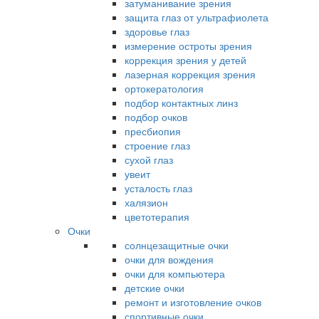
затуманивание зрения
защита глаз от ультрафиолета
здоровье глаз
измерение остроты зрения
коррекция зрения у детей
лазерная коррекция зрения
ортокератология
подбор контактных линз
подбор очков
пресбиопия
строение глаз
сухой глаз
увеит
усталость глаз
халязион
цветотерапия
Очки
солнцезащитные очки
очки для вождения
очки для компьютера
детские очки
ремонт и изготовление очков
спортивные очки