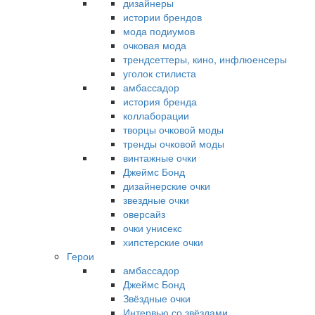
дизайнеры
истории брендов
мода подиумов
очковая мода
трендсеттеры, кино, инфлюенсеры
уголок стилиста
амбассадор
история бренда
коллаборации
творцы очковой моды
тренды очковой моды
винтажные очки
Джеймс Бонд
дизайнерские очки
звездные очки
оверсайз
очки унисекс
хипстерские очки
Герои
амбассадор
Джеймс Бонд
Звёздные очки
Интервью со звёздами