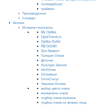
поликарбонат
трайвекс
Производители
Словарь
Шопинг
Интернет-магазины
My Optika
OpticTrend.ru
Optika Outlet
RB OCHKI
Sun-Season
Галерея Очков
Деточки
Культура Зрения
НетОптик
ОптикБокс
ОптиСтатус
Черника Оптика
выбор цвета очков
материалы очков
подбор очков мужчине
подбор очков по форме лица