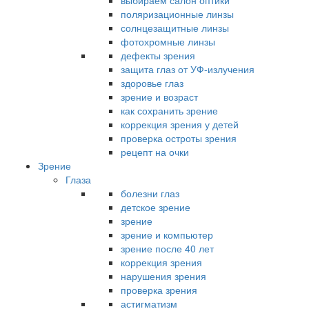
выбираем салон оптики
поляризационные линзы
солнцезащитные линзы
фотохромные линзы
дефекты зрения
защита глаз от УФ-излучения
здоровье глаз
зрение и возраст
как сохранить зрение
коррекция зрения у детей
проверка остроты зрения
рецепт на очки
Зрение
Глаза
болезни глаз
детское зрение
зрение
зрение и компьютер
зрение после 40 лет
коррекция зрения
нарушения зрения
проверка зрения
астигматизм