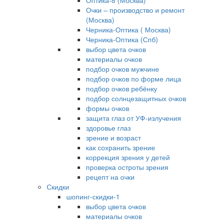
Оптика-8 (Москва)
Очки – производство и ремонт
(Москва)
Черника-Оптика ( Москва)
Черника-Оптика (Спб)
выбор цвета очков
материалы очков
подбор очков мужчине
подбор очков по форме лица
подбор очков ребёнку
подбор солнцезащитных очков
формы очков
защита глаз от УФ-излучения
здоровье глаз
зрение и возраст
как сохранить зрение
коррекция зрения у детей
проверка остроты зрения
рецепт на очки
Скидки
шопинг-скидки-1
выбор цвета очков
материалы очков