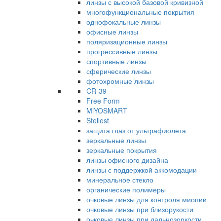
линзы с высокой базовой кривизной
многофункциональные покрытия
однофокальные линзы
офисные линзы
поляризационные линзы
прогрессивные линзы
спортивные линзы
сферические линзы
фотохромные линзы
CR-39
Free Form
MiYOSMART
Stellest
защита глаз от ультрафиолета
зеркальные линзы
зеркальные покрытия
линзы офисного дизайна
линзы с поддержкой аккомодации
минеральное стекло
органические полимеры
очковые линзы для контроля миопии
очковые линзы при близорукости
очковые линзы при дальнозоркости