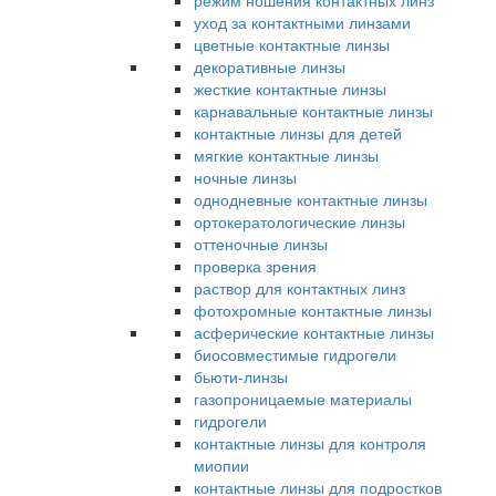
режим ношения контактных линз
уход за контактными линзами
цветные контактные линзы
декоративные линзы
жесткие контактные линзы
карнавальные контактные линзы
контактные линзы для детей
мягкие контактные линзы
ночные линзы
однодневные контактные линзы
ортокератологические линзы
оттеночные линзы
проверка зрения
раствор для контактных линз
фотохромные контактные линзы
асферические контактные линзы
биосовместимые гидрогели
бьюти-линзы
газопроницаемые материалы
гидрогели
контактные линзы для контроля
миопии
контактные линзы для подростков