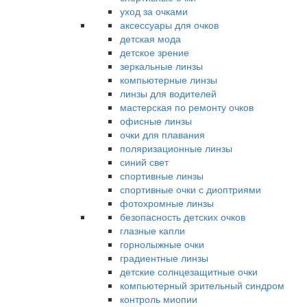
уход за очками
аксессуары для очков
детская мода
детское зрение
зеркальные линзы
компьютерные линзы
линзы для водителей
мастерская по ремонту очков
офисные линзы
очки для плавания
поляризационные линзы
синий свет
спортивные линзы
спортивные очки с диоптриями
фотохромные линзы
безопасность детских очков
глазные капли
горнолыжные очки
градиентные линзы
детские солнцезащитные очки
компьютерный зрительный синдром
контроль миопии