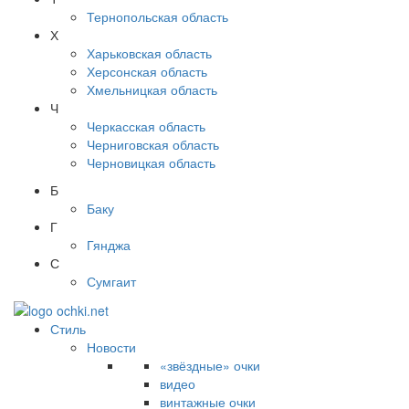
Тернопольская область
Х
Харьковская область
Херсонская область
Хмельницкая область
Ч
Черкасская область
Черниговская область
Черновицкая область
Б
Баку
Г
Гянджа
С
Сумгаит
Стиль
Новости
«звёздные» очки
видео
винтажные очки