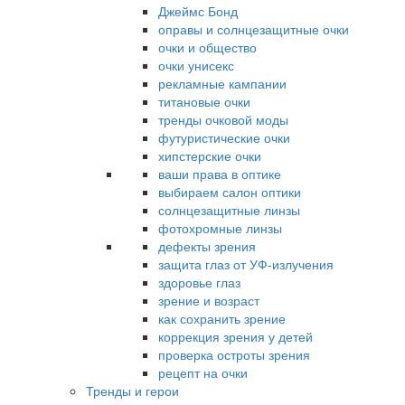
Джеймс Бонд
оправы и солнцезащитные очки
очки и общество
очки унисекс
рекламные кампании
титановые очки
тренды очковой моды
футуристические очки
хипстерские очки
ваши права в оптике
выбираем салон оптики
солнцезащитные линзы
фотохромные линзы
дефекты зрения
защита глаз от УФ-излучения
здоровье глаз
зрение и возраст
как сохранить зрение
коррекция зрения у детей
проверка остроты зрения
рецепт на очки
Тренды и герои