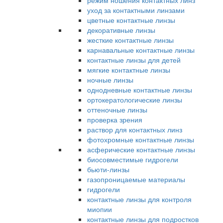
режим ношения контактных линз
уход за контактными линзами
цветные контактные линзы
декоративные линзы
жесткие контактные линзы
карнавальные контактные линзы
контактные линзы для детей
мягкие контактные линзы
ночные линзы
однодневные контактные линзы
ортокератологические линзы
оттеночные линзы
проверка зрения
раствор для контактных линз
фотохромные контактные линзы
асферические контактные линзы
биосовместимые гидрогели
бьюти-линзы
газопроницаемые материалы
гидрогели
контактные линзы для контроля
миопии
контактные линзы для подростков