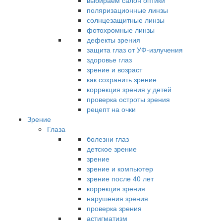
выбираем салон оптики
поляризационные линзы
солнцезащитные линзы
фотохромные линзы
дефекты зрения
защита глаз от УФ-излучения
здоровье глаз
зрение и возраст
как сохранить зрение
коррекция зрения у детей
проверка остроты зрения
рецепт на очки
Зрение
Глаза
болезни глаз
детское зрение
зрение
зрение и компьютер
зрение после 40 лет
коррекция зрения
нарушения зрения
проверка зрения
астигматизм