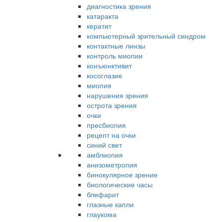
диагностика зрения
катаракта
кератит
компьютерный зрительный синдром
контактные линзы
контроль миопии
конъюнктивит
косоглазие
миопия
нарушения зрения
острота зрения
очки
пресбиопия
рецепт на очки
синий свет
амблиопия
анизометропия
бинокулярное зрение
биологические часы
блефарит
глазные капли
глаукома