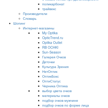
поликарбонат
трайвекс
Производители
Словарь
Шопинг
Интернет-магазины
My Optika
OpticTrend.ru
Optika Outlet
RB OCHKI
Sun-Season
Галерея Очков
Деточки
Культура Зрения
НетОптик
ОптикБокс
ОптиСтатус
Черника Оптика
выбор цвета очков
материалы очков
подбор очков мужчине
подбор очков по форме лица