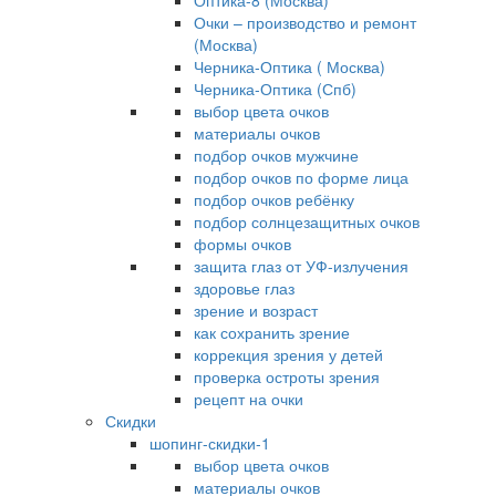
Оптика-8 (Москва)
Очки – производство и ремонт
(Москва)
Черника-Оптика ( Москва)
Черника-Оптика (Спб)
выбор цвета очков
материалы очков
подбор очков мужчине
подбор очков по форме лица
подбор очков ребёнку
подбор солнцезащитных очков
формы очков
защита глаз от УФ-излучения
здоровье глаз
зрение и возраст
как сохранить зрение
коррекция зрения у детей
проверка остроты зрения
рецепт на очки
Скидки
шопинг-скидки-1
выбор цвета очков
материалы очков