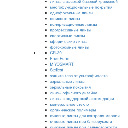
линзы с высокой базовой кривизной
многофункциональные покрытия
однофокальные линзы
офисные линзы
поляризационные линзы
прогрессивные линзы
спортивные линзы
сферические линзы
фотохромные линзы
CR-39
Free Form
MiYOSMART
Stellest
защита глаз от ультрафиолета
зеркальные линзы
зеркальные покрытия
линзы офисного дизайна
линзы с поддержкой аккомодации
минеральное стекло
органические полимеры
очковые линзы для контроля миопии
очковые линзы при близорукости
очковые линзы при дальнозоркости