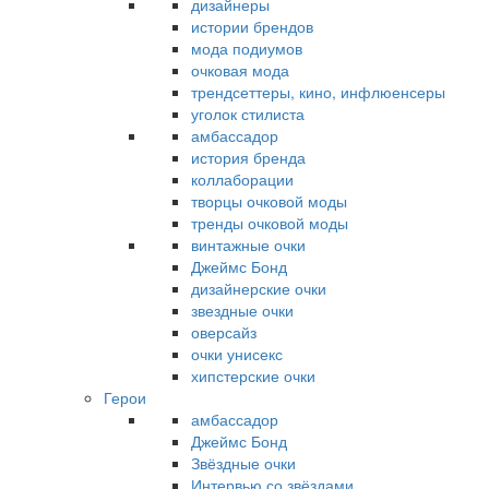
дизайнеры
истории брендов
мода подиумов
очковая мода
трендсеттеры, кино, инфлюенсеры
уголок стилиста
амбассадор
история бренда
коллаборации
творцы очковой моды
тренды очковой моды
винтажные очки
Джеймс Бонд
дизайнерские очки
звездные очки
оверсайз
очки унисекс
хипстерские очки
Герои
амбассадор
Джеймс Бонд
Звёздные очки
Интервью со звёздами