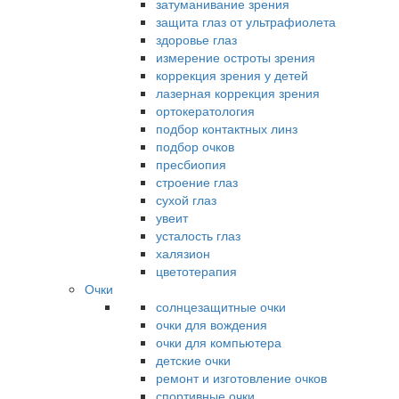
затуманивание зрения
защита глаз от ультрафиолета
здоровье глаз
измерение остроты зрения
коррекция зрения у детей
лазерная коррекция зрения
ортокератология
подбор контактных линз
подбор очков
пресбиопия
строение глаз
сухой глаз
увеит
усталость глаз
халязион
цветотерапия
Очки
солнцезащитные очки
очки для вождения
очки для компьютера
детские очки
ремонт и изготовление очков
спортивные очки