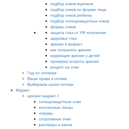
подбор очков мужчине
подбор очков по форме лица
подбор очков ребёнку
подбор солнцезащитных очков
формы очков
защита глаз от УФ-излучения
здоровье глаз
зрение и возраст
как сохранить зрение
коррекция зрения у детей
проверка остроты зрения
рецепт на очки
Гид по оптикам
Ваши права в оптике
Выбираем салон оптики
Маркет
шопинг-маркет-1
солнцезащитные очки
контактные линзы
оправы
спортивные очки
растворы и капли