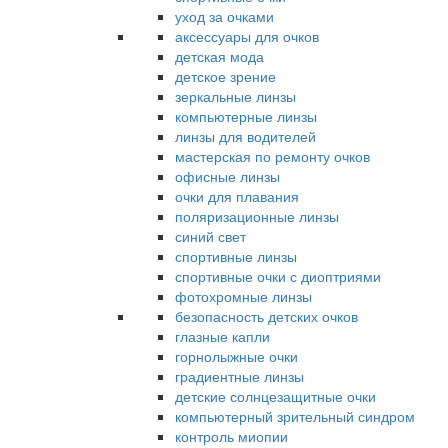
уход за очками
аксессуары для очков
детская мода
детское зрение
зеркальные линзы
компьютерные линзы
линзы для водителей
мастерская по ремонту очков
офисные линзы
очки для плавания
поляризационные линзы
синий свет
спортивные линзы
спортивные очки с диоптриями
фотохромные линзы
безопасность детских очков
глазные капли
горнолыжные очки
градиентные линзы
детские солнцезащитные очки
компьютерный зрительный синдром
контроль миопии