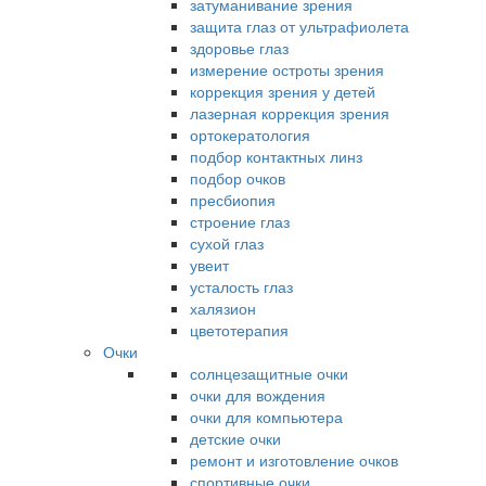
затуманивание зрения
защита глаз от ультрафиолета
здоровье глаз
измерение остроты зрения
коррекция зрения у детей
лазерная коррекция зрения
ортокератология
подбор контактных линз
подбор очков
пресбиопия
строение глаз
сухой глаз
увеит
усталость глаз
халязион
цветотерапия
Очки
солнцезащитные очки
очки для вождения
очки для компьютера
детские очки
ремонт и изготовление очков
спортивные очки