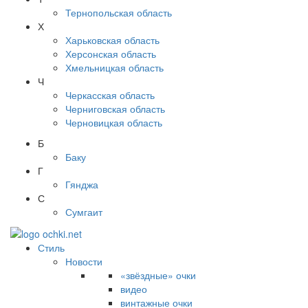
Тернопольская область
Х
Харьковская область
Херсонская область
Хмельницкая область
Ч
Черкасская область
Черниговская область
Черновицкая область
Б
Баку
Г
Гянджа
С
Сумгаит
Стиль
Новости
«звёздные» очки
видео
винтажные очки