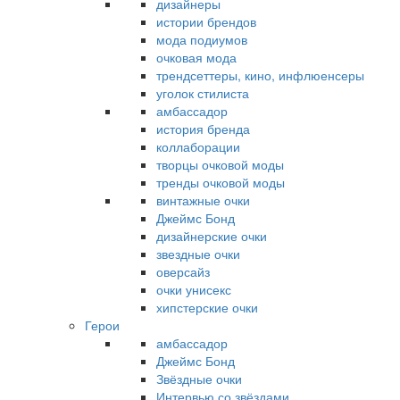
дизайнеры
истории брендов
мода подиумов
очковая мода
трендсеттеры, кино, инфлюенсеры
уголок стилиста
амбассадор
история бренда
коллаборации
творцы очковой моды
тренды очковой моды
винтажные очки
Джеймс Бонд
дизайнерские очки
звездные очки
оверсайз
очки унисекс
хипстерские очки
Герои
амбассадор
Джеймс Бонд
Звёздные очки
Интервью со звёздами