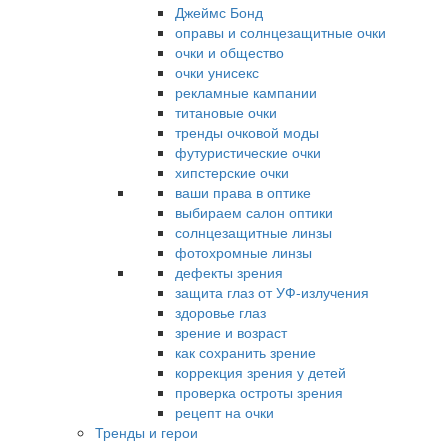
Джеймс Бонд
оправы и солнцезащитные очки
очки и общество
очки унисекс
рекламные кампании
титановые очки
тренды очковой моды
футуристические очки
хипстерские очки
ваши права в оптике
выбираем салон оптики
солнцезащитные линзы
фотохромные линзы
дефекты зрения
защита глаз от УФ-излучения
здоровье глаз
зрение и возраст
как сохранить зрение
коррекция зрения у детей
проверка остроты зрения
рецепт на очки
Тренды и герои