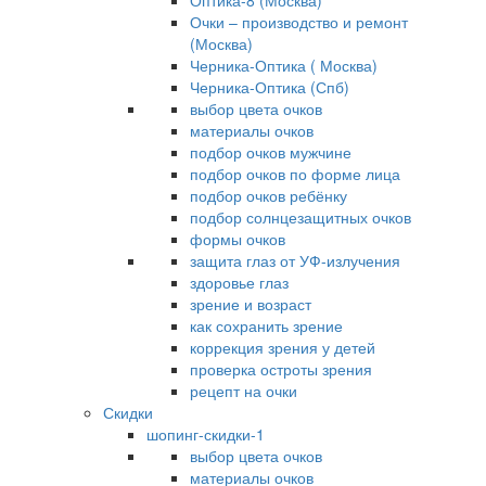
Оптика-8 (Москва)
Очки – производство и ремонт
(Москва)
Черника-Оптика ( Москва)
Черника-Оптика (Спб)
выбор цвета очков
материалы очков
подбор очков мужчине
подбор очков по форме лица
подбор очков ребёнку
подбор солнцезащитных очков
формы очков
защита глаз от УФ-излучения
здоровье глаз
зрение и возраст
как сохранить зрение
коррекция зрения у детей
проверка остроты зрения
рецепт на очки
Скидки
шопинг-скидки-1
выбор цвета очков
материалы очков