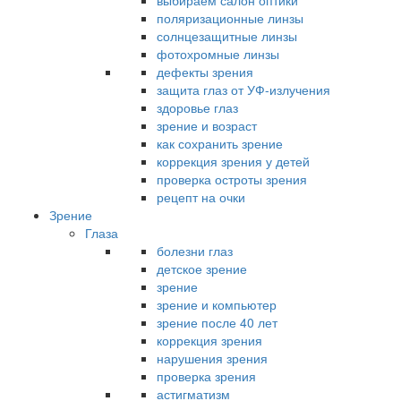
выбираем салон оптики
поляризационные линзы
солнцезащитные линзы
фотохромные линзы
дефекты зрения
защита глаз от УФ-излучения
здоровье глаз
зрение и возраст
как сохранить зрение
коррекция зрения у детей
проверка остроты зрения
рецепт на очки
Зрение
Глаза
болезни глаз
детское зрение
зрение
зрение и компьютер
зрение после 40 лет
коррекция зрения
нарушения зрения
проверка зрения
астигматизм