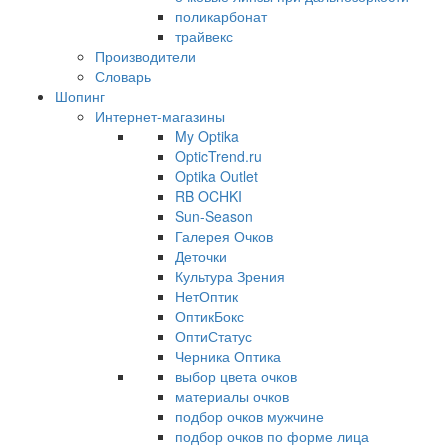
поликарбонат
трайвекс
Производители
Словарь
Шопинг
Интернет-магазины
My Optika
OpticTrend.ru
Optika Outlet
RB OCHKI
Sun-Season
Галерея Очков
Деточки
Культура Зрения
НетОптик
ОптикБокс
ОптиСтатус
Черника Оптика
выбор цвета очков
материалы очков
подбор очков мужчине
подбор очков по форме лица