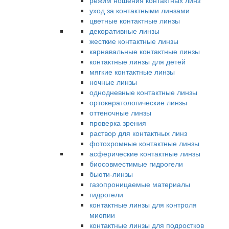
режим ношения контактных линз
уход за контактными линзами
цветные контактные линзы
декоративные линзы
жесткие контактные линзы
карнавальные контактные линзы
контактные линзы для детей
мягкие контактные линзы
ночные линзы
однодневные контактные линзы
ортокератологические линзы
оттеночные линзы
проверка зрения
раствор для контактных линз
фотохромные контактные линзы
асферические контактные линзы
биосовместимые гидрогели
бьюти-линзы
газопроницаемые материалы
гидрогели
контактные линзы для контроля
миопии
контактные линзы для подростков