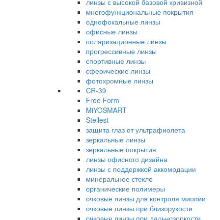
линзы с высокой базовой кривизной
многофункциональные покрытия
однофокальные линзы
офисные линзы
поляризационные линзы
прогрессивные линзы
спортивные линзы
сферические линзы
фотохромные линзы
CR-39
Free Form
MiYOSMART
Stellest
защита глаз от ультрафиолета
зеркальные линзы
зеркальные покрытия
линзы офисного дизайна
линзы с поддержкой аккомодации
минеральное стекло
органические полимеры
очковые линзы для контроля миопии
очковые линзы при близорукости
очковые линзы при дальнозоркости