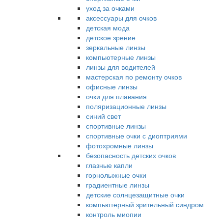
уход за очками
аксессуары для очков
детская мода
детское зрение
зеркальные линзы
компьютерные линзы
линзы для водителей
мастерская по ремонту очков
офисные линзы
очки для плавания
поляризационные линзы
синий свет
спортивные линзы
спортивные очки с диоптриями
фотохромные линзы
безопасность детских очков
глазные капли
горнолыжные очки
градиентные линзы
детские солнцезащитные очки
компьютерный зрительный синдром
контроль миопии