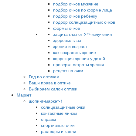
подбор очков мужчине
подбор очков по форме лица
подбор очков ребёнку
подбор солнцезащитных очков
формы очков
защита глаз от УФ-излучения
здоровье глаз
зрение и возраст
как сохранить зрение
коррекция зрения у детей
проверка остроты зрения
рецепт на очки
Гид по оптикам
Ваши права в оптике
Выбираем салон оптики
Маркет
шопинг-маркет-1
солнцезащитные очки
контактные линзы
оправы
спортивные очки
растворы и капли