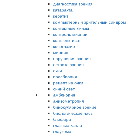
диагностика зрения
катаракта
кератит
компьютерный зрительный синдром
контактные линзы
контроль миопии
конъюнктивит
косоглазие
миопия
нарушения зрения
острота зрения
очки
пресбиопия
рецепт на очки
синий свет
амблиопия
анизометропия
бинокулярное зрение
биологические часы
блефарит
глазные капли
глаукома