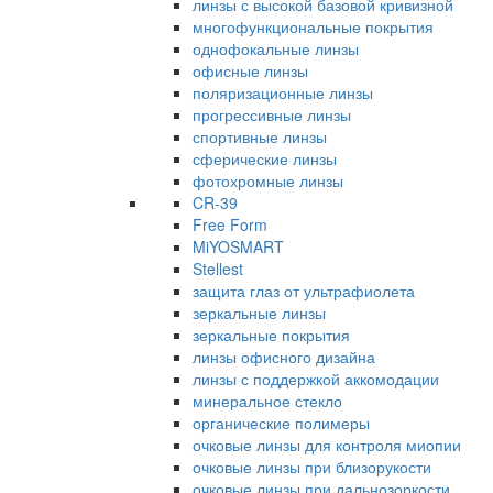
линзы с высокой базовой кривизной
многофункциональные покрытия
однофокальные линзы
офисные линзы
поляризационные линзы
прогрессивные линзы
спортивные линзы
сферические линзы
фотохромные линзы
CR-39
Free Form
MiYOSMART
Stellest
защита глаз от ультрафиолета
зеркальные линзы
зеркальные покрытия
линзы офисного дизайна
линзы с поддержкой аккомодации
минеральное стекло
органические полимеры
очковые линзы для контроля миопии
очковые линзы при близорукости
очковые линзы при дальнозоркости