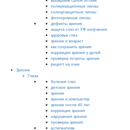
выбираем салон оптики
поляризационные линзы
солнцезащитные линзы
фотохромные линзы
дефекты зрения
защита глаз от УФ-излучения
здоровье глаз
зрение и возраст
как сохранить зрение
коррекция зрения у детей
проверка остроты зрения
рецепт на очки
Зрение
Глаза
болезни глаз
детское зрение
зрение
зрение и компьютер
зрение после 40 лет
коррекция зрения
нарушения зрения
проверка зрения
астигматизм