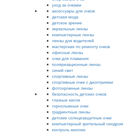
уход за очками
аксессуары для очков
детская мода
детское зрение
зеркальные линзы
компьютерные линзы
линзы для водителей
мастерская по ремонту очков
офисные линзы
очки для плавания
поляризационные линзы
синий свет
спортивные линзы
спортивные очки с диоптриями
фотохромные линзы
безопасность детских очков
глазные капли
горнолыжные очки
градиентные линзы
детские солнцезащитные очки
компьютерный зрительный синдром
контроль миопии