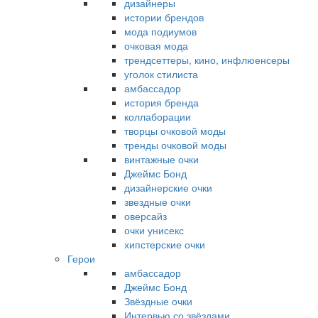
дизайнеры
истории брендов
мода подиумов
очковая мода
трендсеттеры, кино, инфлюенсеры
уголок стилиста
амбассадор
история бренда
коллаборации
творцы очковой моды
тренды очковой моды
винтажные очки
Джеймс Бонд
дизайнерские очки
звездные очки
оверсайз
очки унисекс
хипстерские очки
Герои
амбассадор
Джеймс Бонд
Звёздные очки
Интервью со звёздами