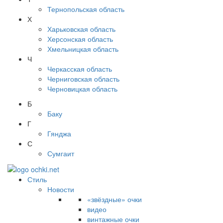
Тернопольская область
Х
Харьковская область
Херсонская область
Хмельницкая область
Ч
Черкасская область
Черниговская область
Черновицкая область
Б
Баку
Г
Гянджа
С
Сумгаит
Стиль
Новости
«звёздные» очки
видео
винтажные очки