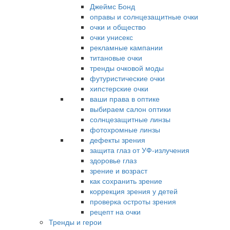
Джеймс Бонд
оправы и солнцезащитные очки
очки и общество
очки унисекс
рекламные кампании
титановые очки
тренды очковой моды
футуристические очки
хипстерские очки
ваши права в оптике
выбираем салон оптики
солнцезащитные линзы
фотохромные линзы
дефекты зрения
защита глаз от УФ-излучения
здоровье глаз
зрение и возраст
как сохранить зрение
коррекция зрения у детей
проверка остроты зрения
рецепт на очки
Тренды и герои