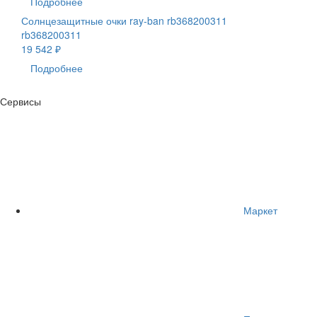
Подробнее
Солнцезащитные очки ray-ban rb368200311
rb368200311
19 542 ₽
Подробнее
Сервисы
Маркет