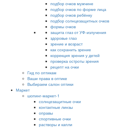
подбор очков мужчине
подбор очков по форме лица
подбор очков ребёнку
подбор солнцезащитных очков
формы очков
защита глаз от УФ-излучения
здоровье глаз
зрение и возраст
как сохранить зрение
коррекция зрения у детей
проверка остроты зрения
рецепт на очки
Гид по оптикам
Ваши права в оптике
Выбираем салон оптики
Маркет
шопинг-маркет-1
солнцезащитные очки
контактные линзы
оправы
спортивные очки
растворы и капли