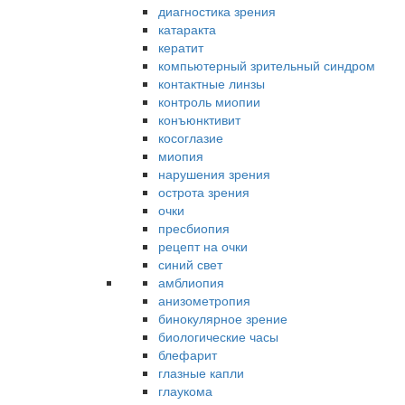
диагностика зрения
катаракта
кератит
компьютерный зрительный синдром
контактные линзы
контроль миопии
конъюнктивит
косоглазие
миопия
нарушения зрения
острота зрения
очки
пресбиопия
рецепт на очки
синий свет
амблиопия
анизометропия
бинокулярное зрение
биологические часы
блефарит
глазные капли
глаукома