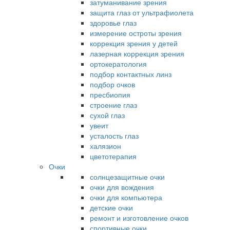
затуманивание зрения
защита глаз от ультрафиолета
здоровье глаз
измерение остроты зрения
коррекция зрения у детей
лазерная коррекция зрения
ортокератология
подбор контактных линз
подбор очков
пресбиопия
строение глаз
сухой глаз
увеит
усталость глаз
халязион
цветотерапия
Очки
солнцезащитные очки
очки для вождения
очки для компьютера
детские очки
ремонт и изготовление очков
спортивные очки