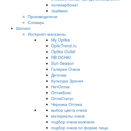
поликарбонат
трайвекс
Производители
Словарь
Шопинг
Интернет-магазины
My Optika
OpticTrend.ru
Optika Outlet
RB OCHKI
Sun-Season
Галерея Очков
Деточки
Культура Зрения
НетОптик
ОптикБокс
ОптиСтатус
Черника Оптика
выбор цвета очков
материалы очков
подбор очков мужчине
подбор очков по форме лица