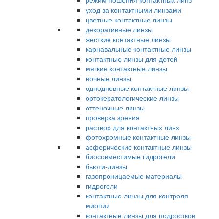
режим ношения контактных линз
уход за контактными линзами
цветные контактные линзы
декоративные линзы
жесткие контактные линзы
карнавальные контактные линзы
контактные линзы для детей
мягкие контактные линзы
ночные линзы
однодневные контактные линзы
ортокератологические линзы
оттеночные линзы
проверка зрения
раствор для контактных линз
фотохромные контактные линзы
асферические контактные линзы
биосовместимые гидрогели
бьюти-линзы
газопроницаемые материалы
гидрогели
контактные линзы для контроля
миопии
контактные линзы для подростков