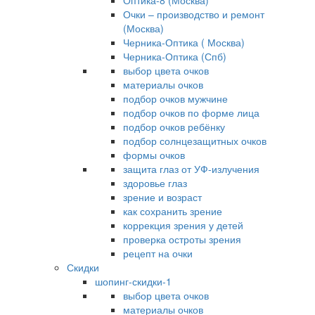
Оптика-8 (Москва)
Очки – производство и ремонт
(Москва)
Черника-Оптика ( Москва)
Черника-Оптика (Спб)
выбор цвета очков
материалы очков
подбор очков мужчине
подбор очков по форме лица
подбор очков ребёнку
подбор солнцезащитных очков
формы очков
защита глаз от УФ-излучения
здоровье глаз
зрение и возраст
как сохранить зрение
коррекция зрения у детей
проверка остроты зрения
рецепт на очки
Скидки
шопинг-скидки-1
выбор цвета очков
материалы очков