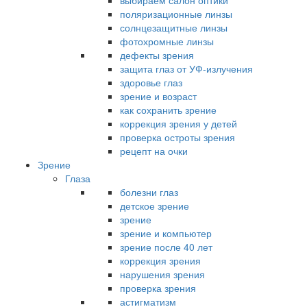
выбираем салон оптики
поляризационные линзы
солнцезащитные линзы
фотохромные линзы
дефекты зрения
защита глаз от УФ-излучения
здоровье глаз
зрение и возраст
как сохранить зрение
коррекция зрения у детей
проверка остроты зрения
рецепт на очки
Зрение
Глаза
болезни глаз
детское зрение
зрение
зрение и компьютер
зрение после 40 лет
коррекция зрения
нарушения зрения
проверка зрения
астигматизм