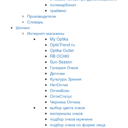
поликарбонат
трайвекс
Производители
Словарь
Шопинг
Интернет-магазины
My Optika
OpticTrend.ru
Optika Outlet
RB OCHKI
Sun-Season
Галерея Очков
Деточки
Культура Зрения
НетОптик
ОптикБокс
ОптиСтатус
Черника Оптика
выбор цвета очков
материалы очков
подбор очков мужчине
подбор очков по форме лица