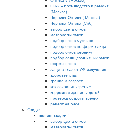
Оптика-8 (Москва)
Очки – производство и ремонт
(Москва)
Черника-Оптика ( Москва)
Черника-Оптика (Спб)
выбор цвета очков
материалы очков
подбор очков мужчине
подбор очков по форме лица
подбор очков ребёнку
подбор солнцезащитных очков
формы очков
защита глаз от УФ-излучения
здоровье глаз
зрение и возраст
как сохранить зрение
коррекция зрения у детей
проверка остроты зрения
рецепт на очки
Скидки
шопинг-скидки-1
выбор цвета очков
материалы очков