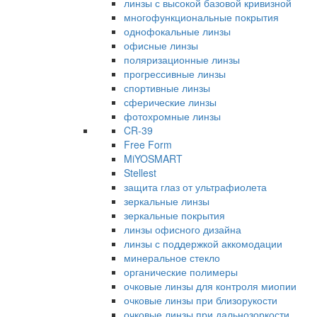
линзы с высокой базовой кривизной
многофункциональные покрытия
однофокальные линзы
офисные линзы
поляризационные линзы
прогрессивные линзы
спортивные линзы
сферические линзы
фотохромные линзы
CR-39
Free Form
MiYOSMART
Stellest
защита глаз от ультрафиолета
зеркальные линзы
зеркальные покрытия
линзы офисного дизайна
линзы с поддержкой аккомодации
минеральное стекло
органические полимеры
очковые линзы для контроля миопии
очковые линзы при близорукости
очковые линзы при дальнозоркости