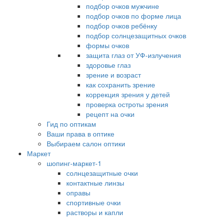
подбор очков мужчине
подбор очков по форме лица
подбор очков ребёнку
подбор солнцезащитных очков
формы очков
защита глаз от УФ-излучения
здоровье глаз
зрение и возраст
как сохранить зрение
коррекция зрения у детей
проверка остроты зрения
рецепт на очки
Гид по оптикам
Ваши права в оптике
Выбираем салон оптики
Маркет
шопинг-маркет-1
солнцезащитные очки
контактные линзы
оправы
спортивные очки
растворы и капли