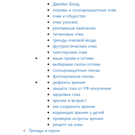
Джеймс Бонд
оправы и солнцезащитные очки
очки и общество
очки унисекс
рекламные кампании
титановые очки
тренды очковой моды
футуристические очки
хипстерские очки
ваши права в оптике
выбираем салон оптики
солнцезащитные линзы
фотохромные линзы
дефекты зрения
защита глаз от УФ-излучения
здоровье глаз
зрение и возраст
как сохранить зрение
коррекция зрения у детей
проверка остроты зрения
рецепт на очки
Тренды и герои