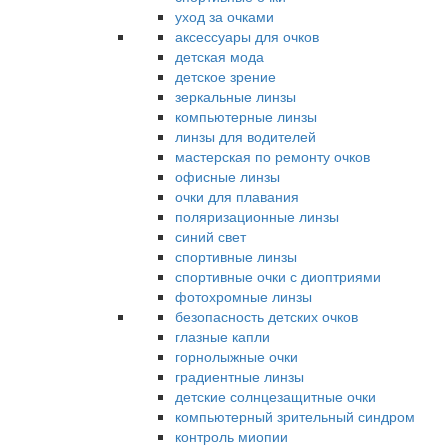
уход за очками
аксессуары для очков
детская мода
детское зрение
зеркальные линзы
компьютерные линзы
линзы для водителей
мастерская по ремонту очков
офисные линзы
очки для плавания
поляризационные линзы
синий свет
спортивные линзы
спортивные очки с диоптриями
фотохромные линзы
безопасность детских очков
глазные капли
горнолыжные очки
градиентные линзы
детские солнцезащитные очки
компьютерный зрительный синдром
контроль миопии