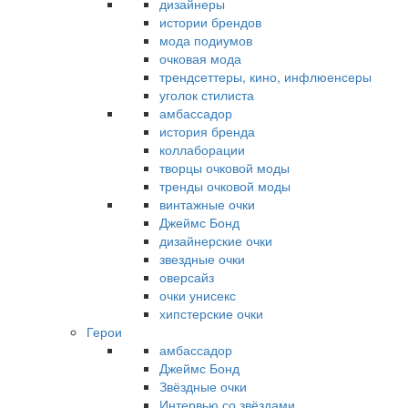
дизайнеры
истории брендов
мода подиумов
очковая мода
трендсеттеры, кино, инфлюенсеры
уголок стилиста
амбассадор
история бренда
коллаборации
творцы очковой моды
тренды очковой моды
винтажные очки
Джеймс Бонд
дизайнерские очки
звездные очки
оверсайз
очки унисекс
хипстерские очки
Герои
амбассадор
Джеймс Бонд
Звёздные очки
Интервью со звёздами