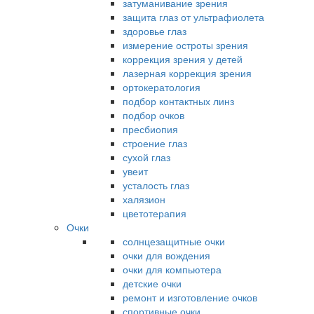
затуманивание зрения
защита глаз от ультрафиолета
здоровье глаз
измерение остроты зрения
коррекция зрения у детей
лазерная коррекция зрения
ортокератология
подбор контактных линз
подбор очков
пресбиопия
строение глаз
сухой глаз
увеит
усталость глаз
халязион
цветотерапия
Очки
солнцезащитные очки
очки для вождения
очки для компьютера
детские очки
ремонт и изготовление очков
спортивные очки