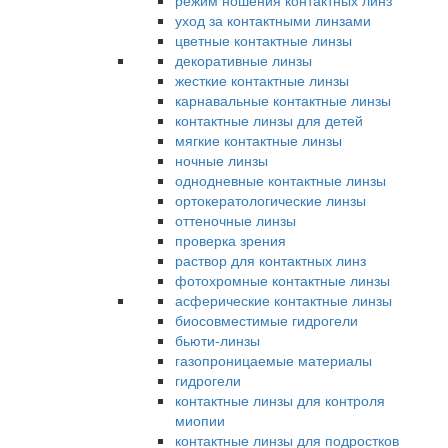
режим ношения контактных линз
уход за контактными линзами
цветные контактные линзы
декоративные линзы
жесткие контактные линзы
карнавальные контактные линзы
контактные линзы для детей
мягкие контактные линзы
ночные линзы
однодневные контактные линзы
ортокератологические линзы
оттеночные линзы
проверка зрения
раствор для контактных линз
фотохромные контактные линзы
асферические контактные линзы
биосовместимые гидрогели
бьюти-линзы
газопроницаемые материалы
гидрогели
контактные линзы для контроля
миопии
контактные линзы для подростков