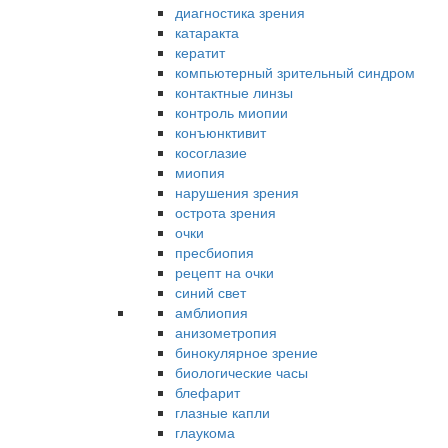
диагностика зрения
катаракта
кератит
компьютерный зрительный синдром
контактные линзы
контроль миопии
конъюнктивит
косоглазие
миопия
нарушения зрения
острота зрения
очки
пресбиопия
рецепт на очки
синий свет
амблиопия
анизометропия
бинокулярное зрение
биологические часы
блефарит
глазные капли
глаукома