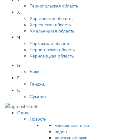
Тернопольская область
Х
Харьковская область
Херсонская область
Хмельницкая область
Ч
Черкасская область
Черниговская область
Черновицкая область
Б
Баку
Г
Гянджа
С
Сумгаит
Стиль
Новости
«звёздные» очки
видео
винтажные очки