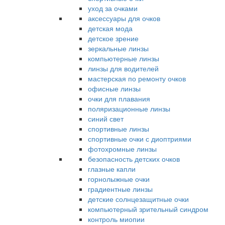
уход за очками
аксессуары для очков
детская мода
детское зрение
зеркальные линзы
компьютерные линзы
линзы для водителей
мастерская по ремонту очков
офисные линзы
очки для плавания
поляризационные линзы
синий свет
спортивные линзы
спортивные очки с диоптриями
фотохромные линзы
безопасность детских очков
глазные капли
горнолыжные очки
градиентные линзы
детские солнцезащитные очки
компьютерный зрительный синдром
контроль миопии