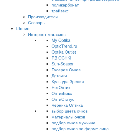
поликарбонат
трайвекс
Производители
Словарь
Шопинг
Интернет-магазины
My Optika
OpticTrend.ru
Optika Outlet
RB OCHKI
Sun-Season
Галерея Очков
Деточки
Культура Зрения
НетОптик
ОптикБокс
ОптиСтатус
Черника Оптика
выбор цвета очков
материалы очков
подбор очков мужчине
подбор очков по форме лица