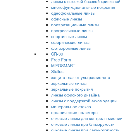
линзы с высокой базовой кривизной
многофункциональные покрытия
однофокальные линзы
офисные линзы
поляризационные линзы
прогрессивные линзы
спортивные линзы
сферические линзы
фотохромные линзы
CR-39
Free Form
MiYOSMART
Stellest
защита глаз от ультрафиолета
зеркальные линзы
зеркальные покрытия
линзы офисного дизайна
линзы с поддержкой аккомодации
минеральное стекло
органические полимеры
очковые линзы для контроля миопии
очковые линзы при близорукости
очковые линзы при дальнозоркости