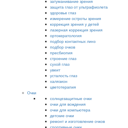
затуманивание зрения
защита глаз от ультрафиолета
здоровье глаз
измерение остроты зрения
коррекция зрения у детей
лазерная коррекция зрения
ортокератология
подбор контактных линз
подбор очков
пресбиопия
строение глаз
сухой глаз
увеит
усталость глаз
халязион
цветотерапия
Очки
солнцезащитные очки
очки для вождения
очки для компьютера
детские очки
ремонт и изготовление очков
спортивные очки