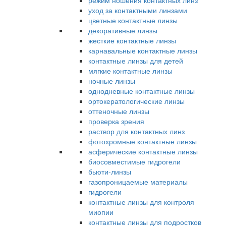
режим ношения контактных линз
уход за контактными линзами
цветные контактные линзы
декоративные линзы
жесткие контактные линзы
карнавальные контактные линзы
контактные линзы для детей
мягкие контактные линзы
ночные линзы
однодневные контактные линзы
ортокератологические линзы
оттеночные линзы
проверка зрения
раствор для контактных линз
фотохромные контактные линзы
асферические контактные линзы
биосовместимые гидрогели
бьюти-линзы
газопроницаемые материалы
гидрогели
контактные линзы для контроля
миопии
контактные линзы для подростков