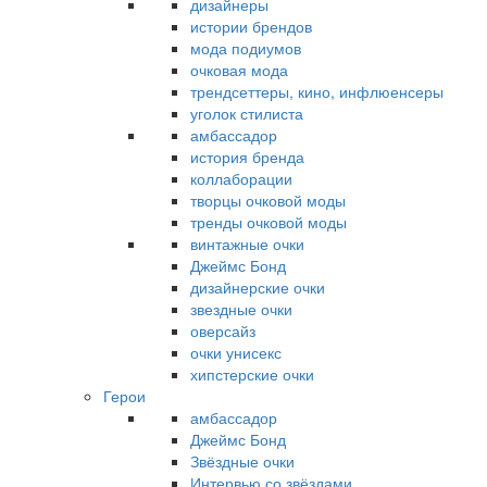
дизайнеры
истории брендов
мода подиумов
очковая мода
трендсеттеры, кино, инфлюенсеры
уголок стилиста
амбассадор
история бренда
коллаборации
творцы очковой моды
тренды очковой моды
винтажные очки
Джеймс Бонд
дизайнерские очки
звездные очки
оверсайз
очки унисекс
хипстерские очки
Герои
амбассадор
Джеймс Бонд
Звёздные очки
Интервью со звёздами