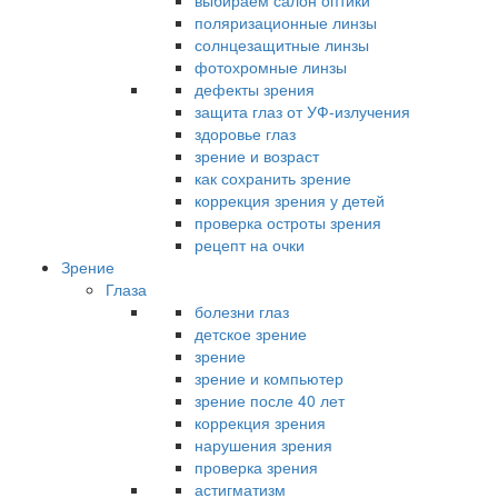
выбираем салон оптики
поляризационные линзы
солнцезащитные линзы
фотохромные линзы
дефекты зрения
защита глаз от УФ-излучения
здоровье глаз
зрение и возраст
как сохранить зрение
коррекция зрения у детей
проверка остроты зрения
рецепт на очки
Зрение
Глаза
болезни глаз
детское зрение
зрение
зрение и компьютер
зрение после 40 лет
коррекция зрения
нарушения зрения
проверка зрения
астигматизм