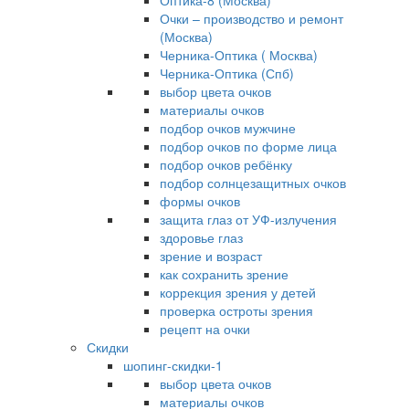
Оптика-8 (Москва)
Очки – производство и ремонт
(Москва)
Черника-Оптика ( Москва)
Черника-Оптика (Спб)
выбор цвета очков
материалы очков
подбор очков мужчине
подбор очков по форме лица
подбор очков ребёнку
подбор солнцезащитных очков
формы очков
защита глаз от УФ-излучения
здоровье глаз
зрение и возраст
как сохранить зрение
коррекция зрения у детей
проверка остроты зрения
рецепт на очки
Скидки
шопинг-скидки-1
выбор цвета очков
материалы очков