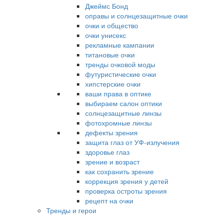
Джеймс Бонд
оправы и солнцезащитные очки
очки и общество
очки унисекс
рекламные кампании
титановые очки
тренды очковой моды
футуристические очки
хипстерские очки
ваши права в оптике
выбираем салон оптики
солнцезащитные линзы
фотохромные линзы
дефекты зрения
защита глаз от УФ-излучения
здоровье глаз
зрение и возраст
как сохранить зрение
коррекция зрения у детей
проверка остроты зрения
рецепт на очки
Тренды и герои