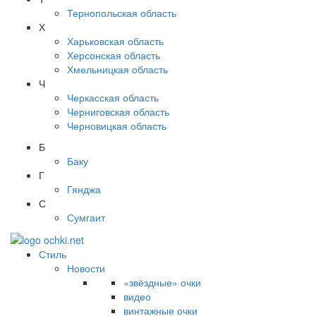
Тернопольская область
Х
Харьковская область
Херсонская область
Хмельницкая область
Ч
Черкасская область
Черниговская область
Черновицкая область
Б
Баку
Г
Гянджа
С
Сумгаит
Стиль
Новости
«звёздные» очки
видео
винтажные очки