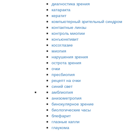
диагностика зрения
катаракта
кератит
компьютерный зрительный синдром
контактные линзы
контроль миопии
конъюнктивит
косоглазие
миопия
нарушения зрения
острота зрения
очки
пресбиопия
рецепт на очки
синий свет
амблиопия
анизометропия
бинокулярное зрение
биологические часы
блефарит
глазные капли
глаукома