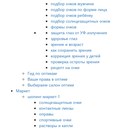
подбор очков мужчине
подбор очков по форме лица
подбор очков ребёнку
подбор солнцезащитных очков
формы очков
защита глаз от УФ-излучения
здоровье глаз
зрение и возраст
как сохранить зрение
коррекция зрения у детей
проверка остроты зрения
рецепт на очки
Гид по оптикам
Ваши права в оптике
Выбираем салон оптики
Маркет
шопинг-маркет-1
солнцезащитные очки
контактные линзы
оправы
спортивные очки
растворы и капли