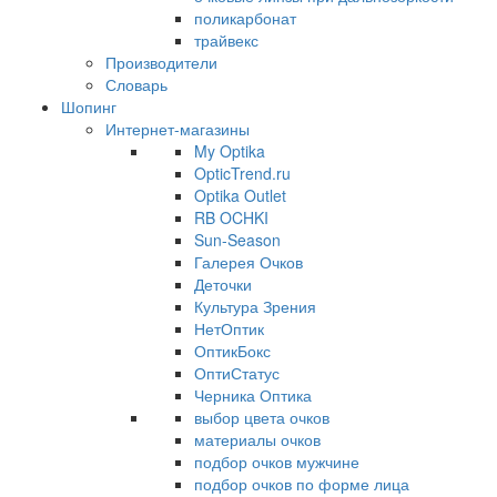
поликарбонат
трайвекс
Производители
Словарь
Шопинг
Интернет-магазины
My Optika
OpticTrend.ru
Optika Outlet
RB OCHKI
Sun-Season
Галерея Очков
Деточки
Культура Зрения
НетОптик
ОптикБокс
ОптиСтатус
Черника Оптика
выбор цвета очков
материалы очков
подбор очков мужчине
подбор очков по форме лица