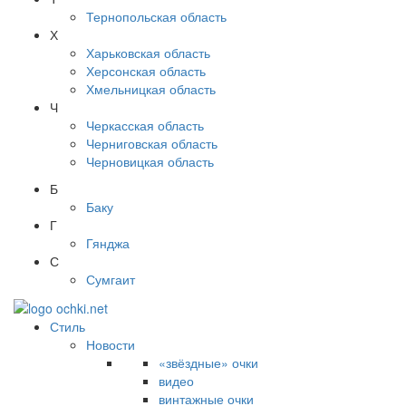
Тернопольская область
Х
Харьковская область
Херсонская область
Хмельницкая область
Ч
Черкасская область
Черниговская область
Черновицкая область
Б
Баку
Г
Гянджа
С
Сумгаит
Стиль
Новости
«звёздные» очки
видео
винтажные очки