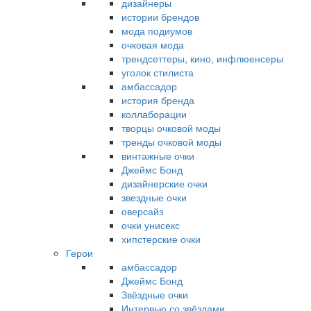
дизайнеры
истории брендов
мода подиумов
очковая мода
трендсеттеры, кино, инфлюенсеры
уголок стилиста
амбассадор
история бренда
коллаборации
творцы очковой моды
тренды очковой моды
винтажные очки
Джеймс Бонд
дизайнерские очки
звездные очки
оверсайз
очки унисекс
хипстерские очки
Герои
амбассадор
Джеймс Бонд
Звёздные очки
Интервью со звёздами