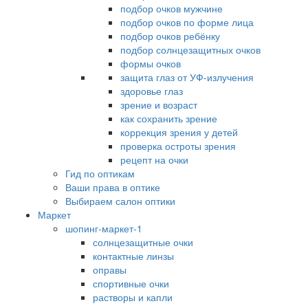
подбор очков мужчине
подбор очков по форме лица
подбор очков ребёнку
подбор солнцезащитных очков
формы очков
защита глаз от УФ-излучения
здоровье глаз
зрение и возраст
как сохранить зрение
коррекция зрения у детей
проверка остроты зрения
рецепт на очки
Гид по оптикам
Ваши права в оптике
Выбираем салон оптики
Маркет
шопинг-маркет-1
солнцезащитные очки
контактные линзы
оправы
спортивные очки
растворы и капли