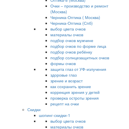
Оптика-8 (Москва)
Очки – производство и ремонт
(Москва)
Черника-Оптика ( Москва)
Черника-Оптика (Спб)
выбор цвета очков
материалы очков
подбор очков мужчине
подбор очков по форме лица
подбор очков ребёнку
подбор солнцезащитных очков
формы очков
защита глаз от УФ-излучения
здоровье глаз
зрение и возраст
как сохранить зрение
коррекция зрения у детей
проверка остроты зрения
рецепт на очки
Скидки
шопинг-скидки-1
выбор цвета очков
материалы очков