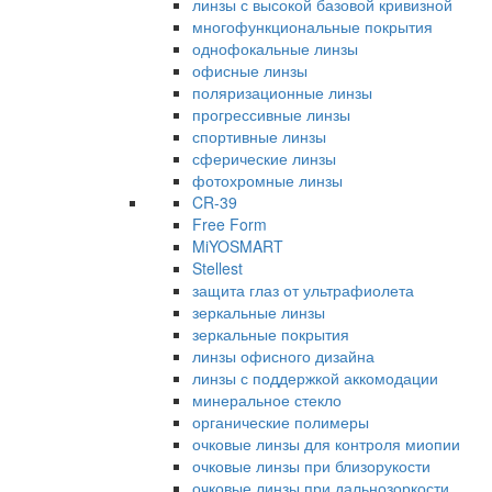
линзы с высокой базовой кривизной
многофункциональные покрытия
однофокальные линзы
офисные линзы
поляризационные линзы
прогрессивные линзы
спортивные линзы
сферические линзы
фотохромные линзы
CR-39
Free Form
MiYOSMART
Stellest
защита глаз от ультрафиолета
зеркальные линзы
зеркальные покрытия
линзы офисного дизайна
линзы с поддержкой аккомодации
минеральное стекло
органические полимеры
очковые линзы для контроля миопии
очковые линзы при близорукости
очковые линзы при дальнозоркости