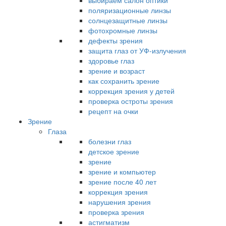
выбираем салон оптики
поляризационные линзы
солнцезащитные линзы
фотохромные линзы
дефекты зрения
защита глаз от УФ-излучения
здоровье глаз
зрение и возраст
как сохранить зрение
коррекция зрения у детей
проверка остроты зрения
рецепт на очки
Зрение
Глаза
болезни глаз
детское зрение
зрение
зрение и компьютер
зрение после 40 лет
коррекция зрения
нарушения зрения
проверка зрения
астигматизм