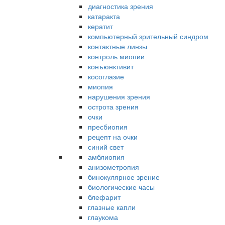
диагностика зрения
катаракта
кератит
компьютерный зрительный синдром
контактные линзы
контроль миопии
конъюнктивит
косоглазие
миопия
нарушения зрения
острота зрения
очки
пресбиопия
рецепт на очки
синий свет
амблиопия
анизометропия
бинокулярное зрение
биологические часы
блефарит
глазные капли
глаукома