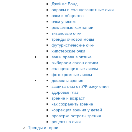
Джеймс Бонд
оправы и солнцезащитные очки
очки и общество
очки унисекс
рекламные кампании
титановые очки
тренды очковой моды
футуристические очки
хипстерские очки
ваши права в оптике
выбираем салон оптики
солнцезащитные линзы
фотохромные линзы
дефекты зрения
защита глаз от УФ-излучения
здоровье глаз
зрение и возраст
как сохранить зрение
коррекция зрения у детей
проверка остроты зрения
рецепт на очки
Тренды и герои