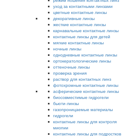
режим ношения контактных линз
уход за контактными линзами
цветные контактные линзы
декоративные линзы
жесткие контактные линзы
карнавальные контактные линзы
контактные линзы для детей
мягкие контактные линзы
ночные линзы
однодневные контактные линзы
ортокератологические линзы
оттеночные линзы
проверка зрения
раствор для контактных линз
фотохромные контактные линзы
асферические контактные линзы
биосовместимые гидрогели
бьюти-линзы
газопроницаемые материалы
гидрогели
контактные линзы для контроля
миопии
контактные линзы для подростков