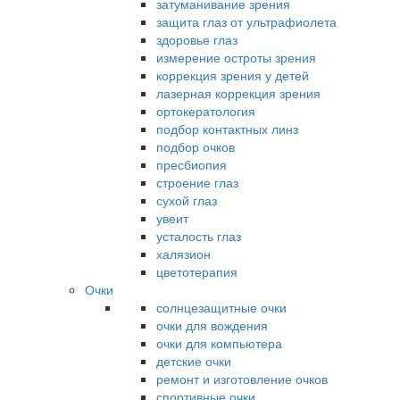
затуманивание зрения
защита глаз от ультрафиолета
здоровье глаз
измерение остроты зрения
коррекция зрения у детей
лазерная коррекция зрения
ортокератология
подбор контактных линз
подбор очков
пресбиопия
строение глаз
сухой глаз
увеит
усталость глаз
халязион
цветотерапия
Очки
солнцезащитные очки
очки для вождения
очки для компьютера
детские очки
ремонт и изготовление очков
спортивные очки