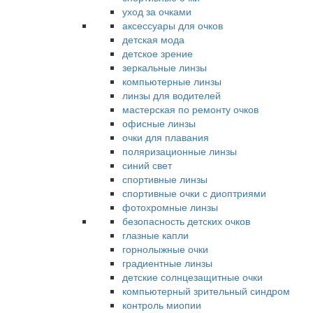
уход за очками
аксессуары для очков
детская мода
детское зрение
зеркальные линзы
компьютерные линзы
линзы для водителей
мастерская по ремонту очков
офисные линзы
очки для плавания
поляризационные линзы
синий свет
спортивные линзы
спортивные очки с диоптриями
фотохромные линзы
безопасность детских очков
глазные капли
горнолыжные очки
градиентные линзы
детские солнцезащитные очки
компьютерный зрительный синдром
контроль миопии