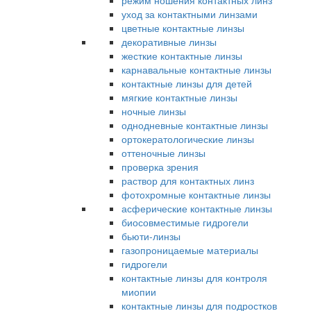
режим ношения контактных линз
уход за контактными линзами
цветные контактные линзы
декоративные линзы
жесткие контактные линзы
карнавальные контактные линзы
контактные линзы для детей
мягкие контактные линзы
ночные линзы
однодневные контактные линзы
ортокератологические линзы
оттеночные линзы
проверка зрения
раствор для контактных линз
фотохромные контактные линзы
асферические контактные линзы
биосовместимые гидрогели
бьюти-линзы
газопроницаемые материалы
гидрогели
контактные линзы для контроля
миопии
контактные линзы для подростков