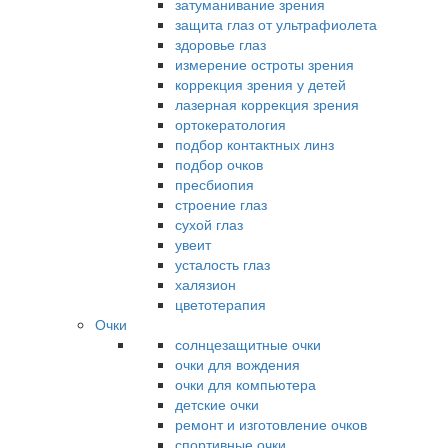
затуманивание зрения
защита глаз от ультрафиолета
здоровье глаз
измерение остроты зрения
коррекция зрения у детей
лазерная коррекция зрения
ортокератология
подбор контактных линз
подбор очков
пресбиопия
строение глаз
сухой глаз
увеит
усталость глаз
халязион
цветотерапия
Очки
солнцезащитные очки
очки для вождения
очки для компьютера
детские очки
ремонт и изготовление очков
спортивные очки