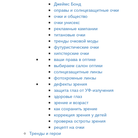
Джеймс Бонд
оправы и солнцезащитные очки
очки и общество
очки унисекс
рекламные кампании
титановые очки
тренды очковой моды
футуристические очки
хипстерские очки
ваши права в оптике
выбираем салон оптики
солнцезащитные линзы
фотохромные линзы
дефекты зрения
защита глаз от УФ-излучения
здоровье глаз
зрение и возраст
как сохранить зрение
коррекция зрения у детей
проверка остроты зрения
рецепт на очки
Тренды и герои