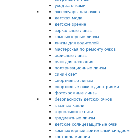
уход за очками
аксессуары для очков
детская мода
детское зрение
зеркальные линзы
компьютерные линзы
линзы для водителей
мастерская по ремонту очков
офисные линзы
очки для плавания
поляризационные линзы
синий свет
спортивные линзы
спортивные очки с диоптриями
фотохромные линзы
безопасность детских очков
глазные капли
горнолыжные очки
градиентные линзы
детские солнцезащитные очки
компьютерный зрительный синдром
контроль миопии