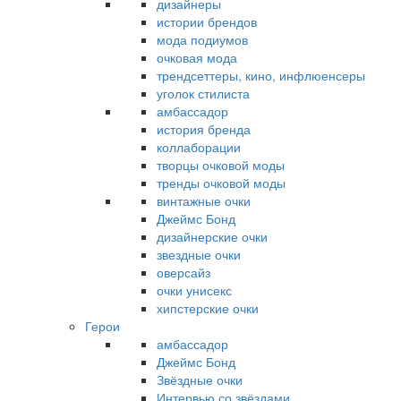
дизайнеры
истории брендов
мода подиумов
очковая мода
трендсеттеры, кино, инфлюенсеры
уголок стилиста
амбассадор
история бренда
коллаборации
творцы очковой моды
тренды очковой моды
винтажные очки
Джеймс Бонд
дизайнерские очки
звездные очки
оверсайз
очки унисекс
хипстерские очки
Герои
амбассадор
Джеймс Бонд
Звёздные очки
Интервью со звёздами