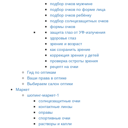
подбор очков мужчине
подбор очков по форме лица
подбор очков ребёнку
подбор солнцезащитных очков
формы очков
защита глаз от УФ-излучения
здоровье глаз
зрение и возраст
как сохранить зрение
коррекция зрения у детей
проверка остроты зрения
рецепт на очки
Гид по оптикам
Ваши права в оптике
Выбираем салон оптики
Маркет
шопинг-маркет-1
солнцезащитные очки
контактные линзы
оправы
спортивные очки
растворы и капли