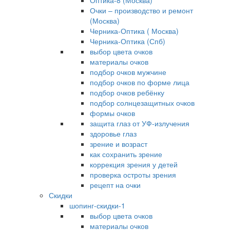
Оптика-8 (Москва)
Очки – производство и ремонт
(Москва)
Черника-Оптика ( Москва)
Черника-Оптика (Спб)
выбор цвета очков
материалы очков
подбор очков мужчине
подбор очков по форме лица
подбор очков ребёнку
подбор солнцезащитных очков
формы очков
защита глаз от УФ-излучения
здоровье глаз
зрение и возраст
как сохранить зрение
коррекция зрения у детей
проверка остроты зрения
рецепт на очки
Скидки
шопинг-скидки-1
выбор цвета очков
материалы очков