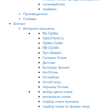
поликарбонат
трайвекс
Производители
Словарь
Шопинг
Интернет-магазины
My Optika
OpticTrend.ru
Optika Outlet
RB OCHKI
Sun-Season
Галерея Очков
Деточки
Культура Зрения
НетОптик
ОптикБокс
ОптиСтатус
Черника Оптика
выбор цвета очков
материалы очков
подбор очков мужчине
подбор очков по форме лица