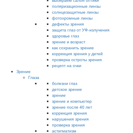
выбираем салон оптики
поляризационные линзы
солнцезащитные линзы
фотохромные линзы
дефекты зрения
защита глаз от УФ-излучения
здоровье глаз
зрение и возраст
как сохранить зрение
коррекция зрения у детей
проверка остроты зрения
рецепт на очки
Зрение
Глаза
болезни глаз
детское зрение
зрение
зрение и компьютер
зрение после 40 лет
коррекция зрения
нарушения зрения
проверка зрения
астигматизм