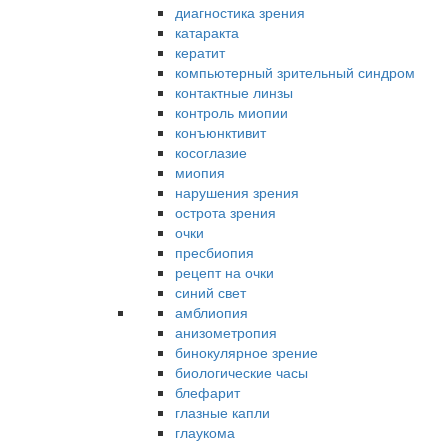
диагностика зрения
катаракта
кератит
компьютерный зрительный синдром
контактные линзы
контроль миопии
конъюнктивит
косоглазие
миопия
нарушения зрения
острота зрения
очки
пресбиопия
рецепт на очки
синий свет
амблиопия
анизометропия
бинокулярное зрение
биологические часы
блефарит
глазные капли
глаукома