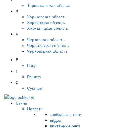
Тернопольская область
Х
Харьковская область
Херсонская область
Хмельницкая область
Ч
Черкасская область
Черниговская область
Черновицкая область
Б
Баку
Г
Гянджа
С
Сумгаит
Стиль
Новости
«звёздные» очки
видео
винтажные очки