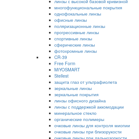
линзы с высокой базовой кривизной
многофункциональные покрытия
однофокальные линзы
офисные линзы
поляризационные линзы
прогрессивные линзы
спортивные линзы
сферические линзы
фотохромные линзы
CR-39
Free Form
MiYOSMART
Stellest
защита глаз от ультрафиолета
зеркальные линзы
зеркальные покрытия
линзы офисного дизайна
линзы с поддержкой аккомодации
минеральное стекло
органические полимеры
очковые линзы для контроля миопии
очковые линзы при близорукости
очковые линзы при дальнозоркости