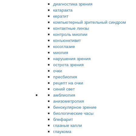
диагностика зрения
катаракта
кератит
компьютерный зрительный синдром
контактные линзы
контроль миопии
конъюнктивит
косоглазие
миопия
нарушения зрения
острота зрения
очки
пресбиопия
рецепт на очки
синий свет
амблиопия
анизометропия
бинокулярное зрение
биологические часы
блефарит
глазные капли
глаукома