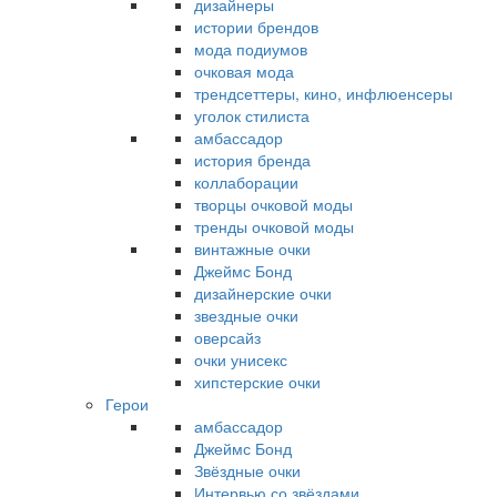
дизайнеры
истории брендов
мода подиумов
очковая мода
трендсеттеры, кино, инфлюенсеры
уголок стилиста
амбассадор
история бренда
коллаборации
творцы очковой моды
тренды очковой моды
винтажные очки
Джеймс Бонд
дизайнерские очки
звездные очки
оверсайз
очки унисекс
хипстерские очки
Герои
амбассадор
Джеймс Бонд
Звёздные очки
Интервью со звёздами