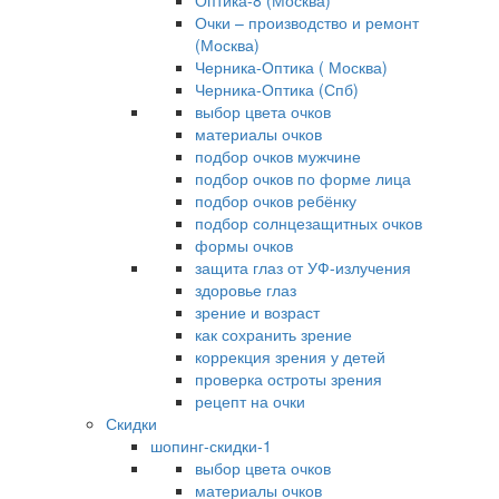
Оптика-8 (Москва)
Очки – производство и ремонт
(Москва)
Черника-Оптика ( Москва)
Черника-Оптика (Спб)
выбор цвета очков
материалы очков
подбор очков мужчине
подбор очков по форме лица
подбор очков ребёнку
подбор солнцезащитных очков
формы очков
защита глаз от УФ-излучения
здоровье глаз
зрение и возраст
как сохранить зрение
коррекция зрения у детей
проверка остроты зрения
рецепт на очки
Скидки
шопинг-скидки-1
выбор цвета очков
материалы очков