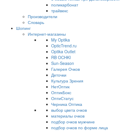
поликарбонат
трайвекс
Производители
Словарь
Шопинг
Интернет-магазины
My Optika
OpticTrend.ru
Optika Outlet
RB OCHKI
Sun-Season
Галерея Очков
Деточки
Культура Зрения
НетОптик
ОптикБокс
ОптиСтатус
Черника Оптика
выбор цвета очков
материалы очков
подбор очков мужчине
подбор очков по форме лица