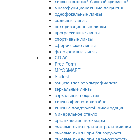
линзы с высокой базовой кривизной
многофункциональные покрытия
однофокальные линзы
офисные линзы
поляризационные линзы
прогрессивные линзы
спортивные линзы
сферические линзы
фотохромные линзы
CR-39
Free Form
MiYOSMART
Stellest
защита глаз от ультрафиолета
зеркальные линзы
зеркальные покрытия
линзы офисного дизайна
линзы с поддержкой аккомодации
минеральное стекло
органические полимеры
очковые линзы для контроля миопии
очковые линзы при близорукости
очковые линзы при дальнозоркости