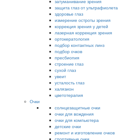
затуманивание зрения
защита глаз от ультрафиолета
здоровье глаз
измерение остроты зрения
коррекция зрения у детей
лазерная коррекция зрения
ортокератология
подбор контактных линз
подбор очков
пресбиопия
строение глаз
сухой глаз
увеит
усталость глаз
халязион
цветотерапия
Очки
солнцезащитные очки
очки для вождения
очки для компьютера
детские очки
ремонт и изготовление очков
спортивные очки