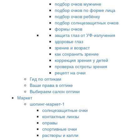
подбор очков мужчине
подбор очков по форме лица
подбор очков ребёнку
подбор солнцезащитных очков
формы очков
защита глаз от УФ-излучения
здоровье глаз
зрение и возраст
как сохранить зрение
коррекция зрения у детей
проверка остроты зрения
рецепт на очки
Гид по оптикам
Ваши права в оптике
Выбираем салон оптики
Маркет
шопинг-маркет-1
солнцезащитные очки
контактные линзы
оправы
спортивные очки
растворы и капли