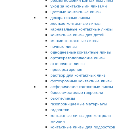
режим ношения контактных линз
уход за контактными линзами
цветные контактные линзы
декоративные линзы
жесткие контактные линзы
карнавальные контактные линзы
контактные линзы для детей
мягкие контактные линзы
ночные линзы
однодневные контактные линзы
ортокератологические линзы
оттеночные линзы
проверка зрения
раствор для контактных линз
фотохромные контактные линзы
асферические контактные линзы
биосовместимые гидрогели
бьюти-линзы
газопроницаемые материалы
гидрогели
контактные линзы для контроля
миопии
контактные линзы для подростков