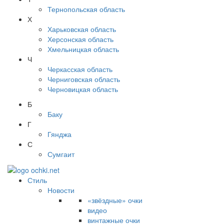
Тернопольская область
Х
Харьковская область
Херсонская область
Хмельницкая область
Ч
Черкасская область
Черниговская область
Черновицкая область
Б
Баку
Г
Гянджа
С
Сумгаит
Стиль
Новости
«звёздные» очки
видео
винтажные очки