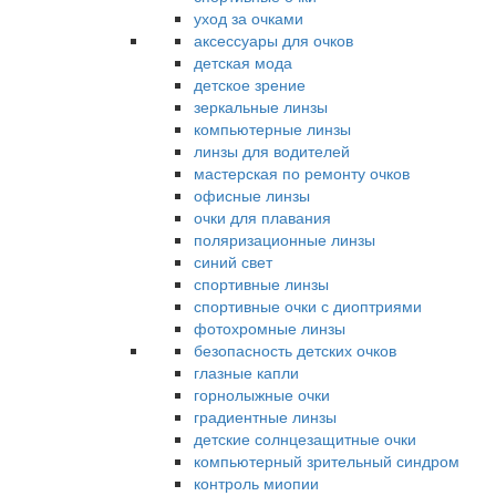
уход за очками
аксессуары для очков
детская мода
детское зрение
зеркальные линзы
компьютерные линзы
линзы для водителей
мастерская по ремонту очков
офисные линзы
очки для плавания
поляризационные линзы
синий свет
спортивные линзы
спортивные очки с диоптриями
фотохромные линзы
безопасность детских очков
глазные капли
горнолыжные очки
градиентные линзы
детские солнцезащитные очки
компьютерный зрительный синдром
контроль миопии