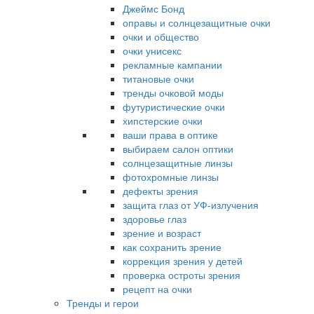
Джеймс Бонд
оправы и солнцезащитные очки
очки и общество
очки унисекс
рекламные кампании
титановые очки
тренды очковой моды
футуристические очки
хипстерские очки
ваши права в оптике
выбираем салон оптики
солнцезащитные линзы
фотохромные линзы
дефекты зрения
защита глаз от УФ-излучения
здоровье глаз
зрение и возраст
как сохранить зрение
коррекция зрения у детей
проверка остроты зрения
рецепт на очки
Тренды и герои