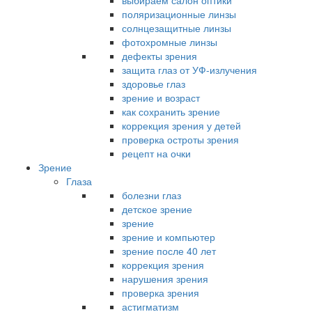
выбираем салон оптики
поляризационные линзы
солнцезащитные линзы
фотохромные линзы
дефекты зрения
защита глаз от УФ-излучения
здоровье глаз
зрение и возраст
как сохранить зрение
коррекция зрения у детей
проверка остроты зрения
рецепт на очки
Зрение
Глаза
болезни глаз
детское зрение
зрение
зрение и компьютер
зрение после 40 лет
коррекция зрения
нарушения зрения
проверка зрения
астигматизм