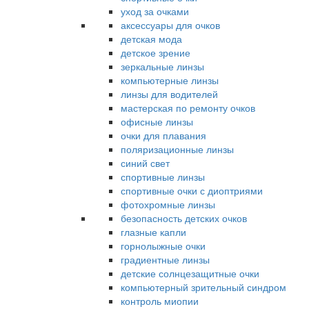
уход за очками
аксессуары для очков
детская мода
детское зрение
зеркальные линзы
компьютерные линзы
линзы для водителей
мастерская по ремонту очков
офисные линзы
очки для плавания
поляризационные линзы
синий свет
спортивные линзы
спортивные очки с диоптриями
фотохромные линзы
безопасность детских очков
глазные капли
горнолыжные очки
градиентные линзы
детские солнцезащитные очки
компьютерный зрительный синдром
контроль миопии