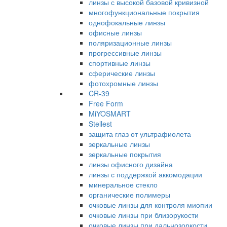
линзы с высокой базовой кривизной
многофункциональные покрытия
однофокальные линзы
офисные линзы
поляризационные линзы
прогрессивные линзы
спортивные линзы
сферические линзы
фотохромные линзы
CR-39
Free Form
MiYOSMART
Stellest
защита глаз от ультрафиолета
зеркальные линзы
зеркальные покрытия
линзы офисного дизайна
линзы с поддержкой аккомодации
минеральное стекло
органические полимеры
очковые линзы для контроля миопии
очковые линзы при близорукости
очковые линзы при дальнозоркости