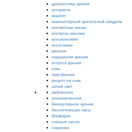
диагностика зрения
катаракта
кератит
компьютерный зрительный синдром
контактные линзы
контроль миопии
конъюнктивит
косоглазие
миопия
нарушения зрения
острота зрения
очки
пресбиопия
рецепт на очки
синий свет
амблиопия
анизометропия
бинокулярное зрение
биологические часы
блефарит
глазные капли
глаукома