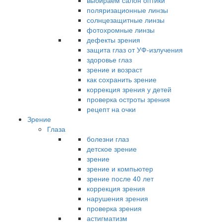
выбираем салон оптики
поляризационные линзы
солнцезащитные линзы
фотохромные линзы
дефекты зрения
защита глаз от УФ-излучения
здоровье глаз
зрение и возраст
как сохранить зрение
коррекция зрения у детей
проверка остроты зрения
рецепт на очки
Зрение
Глаза
болезни глаз
детское зрение
зрение
зрение и компьютер
зрение после 40 лет
коррекция зрения
нарушения зрения
проверка зрения
астигматизм