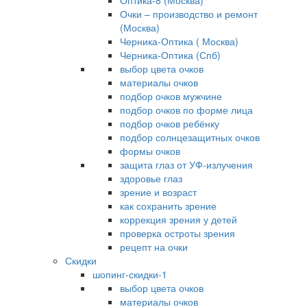
Оптика-8 (Москва)
Очки – производство и ремонт
(Москва)
Черника-Оптика ( Москва)
Черника-Оптика (Спб)
выбор цвета очков
материалы очков
подбор очков мужчине
подбор очков по форме лица
подбор очков ребёнку
подбор солнцезащитных очков
формы очков
защита глаз от УФ-излучения
здоровье глаз
зрение и возраст
как сохранить зрение
коррекция зрения у детей
проверка остроты зрения
рецепт на очки
Скидки
шопинг-скидки-1
выбор цвета очков
материалы очков