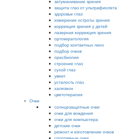
затуманивание зрения
защита глаз от ультрафиолета
здоровье глаз
измерение остроты зрения
коррекция зрения у детей
лазерная коррекция зрения
ортокератология
подбор контактных линз
подбор очков
пресбиопия
строение глаз
сухой глаз
увеит
усталость глаз
халязион
цветотерапия
Очки
солнцезащитные очки
очки для вождения
очки для компьютера
детские очки
ремонт и изготовление очков
спортивные очки