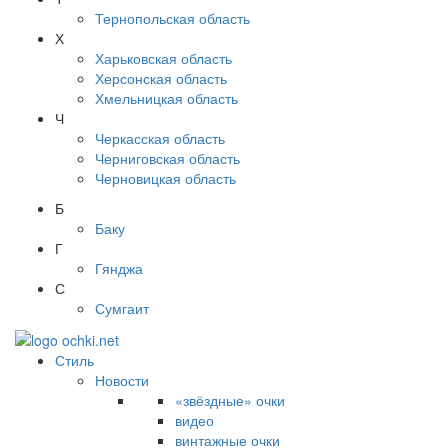
Тернопольская область
Х
Харьковская область
Херсонская область
Хмельницкая область
Ч
Черкасская область
Черниговская область
Черновицкая область
Б
Баку
Г
Гянджа
С
Сумгаит
Стиль
Новости
«звёздные» очки
видео
винтажные очки