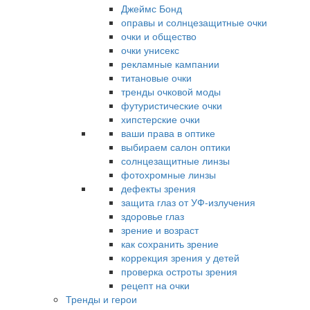
Джеймс Бонд
оправы и солнцезащитные очки
очки и общество
очки унисекс
рекламные кампании
титановые очки
тренды очковой моды
футуристические очки
хипстерские очки
ваши права в оптике
выбираем салон оптики
солнцезащитные линзы
фотохромные линзы
дефекты зрения
защита глаз от УФ-излучения
здоровье глаз
зрение и возраст
как сохранить зрение
коррекция зрения у детей
проверка остроты зрения
рецепт на очки
Тренды и герои