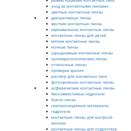
режим ношения контактных линз
уход за контактными линзами
цветные контактные линзы
декоративные линзы
жесткие контактные линзы
карнавальные контактные линзы
контактные линзы для детей
мягкие контактные линзы
ночные линзы
однодневные контактные линзы
ортокератологические линзы
оттеночные линзы
проверка зрения
раствор для контактных линз
фотохромные контактные линзы
асферические контактные линзы
биосовместимые гидрогели
бьюти-линзы
газопроницаемые материалы
гидрогели
контактные линзы для контроля
миопии
контактные линзы для подростков