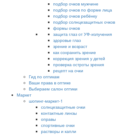
подбор очков мужчине
подбор очков по форме лица
подбор очков ребёнку
подбор солнцезащитных очков
формы очков
защита глаз от УФ-излучения
здоровье глаз
зрение и возраст
как сохранить зрение
коррекция зрения у детей
проверка остроты зрения
рецепт на очки
Гид по оптикам
Ваши права в оптике
Выбираем салон оптики
Маркет
шопинг-маркет-1
солнцезащитные очки
контактные линзы
оправы
спортивные очки
растворы и капли