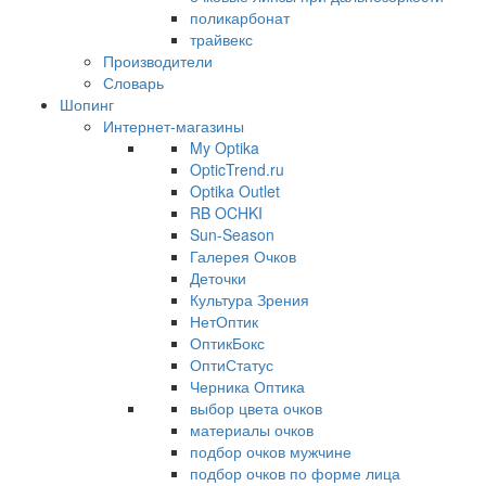
поликарбонат
трайвекс
Производители
Словарь
Шопинг
Интернет-магазины
My Optika
OpticTrend.ru
Optika Outlet
RB OCHKI
Sun-Season
Галерея Очков
Деточки
Культура Зрения
НетОптик
ОптикБокс
ОптиСтатус
Черника Оптика
выбор цвета очков
материалы очков
подбор очков мужчине
подбор очков по форме лица