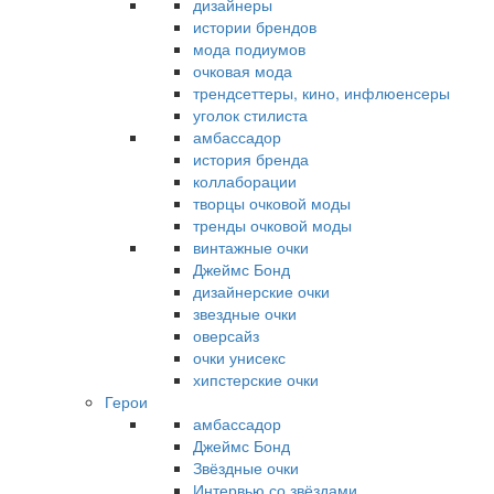
дизайнеры
истории брендов
мода подиумов
очковая мода
трендсеттеры, кино, инфлюенсеры
уголок стилиста
амбассадор
история бренда
коллаборации
творцы очковой моды
тренды очковой моды
винтажные очки
Джеймс Бонд
дизайнерские очки
звездные очки
оверсайз
очки унисекс
хипстерские очки
Герои
амбассадор
Джеймс Бонд
Звёздные очки
Интервью со звёздами