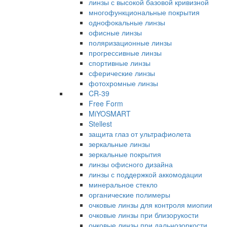
линзы с высокой базовой кривизной
многофункциональные покрытия
однофокальные линзы
офисные линзы
поляризационные линзы
прогрессивные линзы
спортивные линзы
сферические линзы
фотохромные линзы
CR-39
Free Form
MiYOSMART
Stellest
защита глаз от ультрафиолета
зеркальные линзы
зеркальные покрытия
линзы офисного дизайна
линзы с поддержкой аккомодации
минеральное стекло
органические полимеры
очковые линзы для контроля миопии
очковые линзы при близорукости
очковые линзы при дальнозоркости