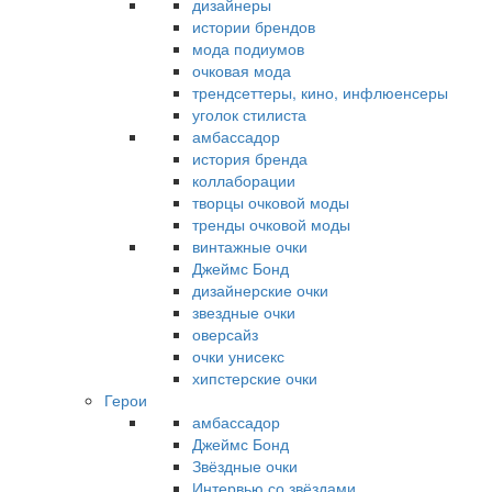
дизайнеры
истории брендов
мода подиумов
очковая мода
трендсеттеры, кино, инфлюенсеры
уголок стилиста
амбассадор
история бренда
коллаборации
творцы очковой моды
тренды очковой моды
винтажные очки
Джеймс Бонд
дизайнерские очки
звездные очки
оверсайз
очки унисекс
хипстерские очки
Герои
амбассадор
Джеймс Бонд
Звёздные очки
Интервью со звёздами