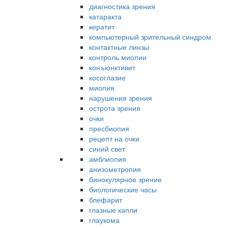
диагностика зрения
катаракта
кератит
компьютерный зрительный синдром
контактные линзы
контроль миопии
конъюнктивит
косоглазие
миопия
нарушения зрения
острота зрения
очки
пресбиопия
рецепт на очки
синий свет
амблиопия
анизометропия
бинокулярное зрение
биологические часы
блефарит
глазные капли
глаукома