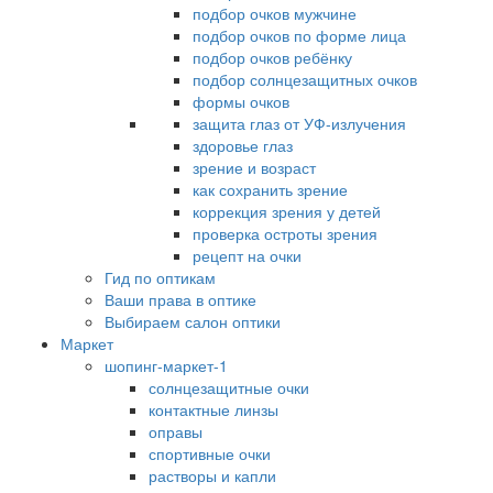
подбор очков мужчине
подбор очков по форме лица
подбор очков ребёнку
подбор солнцезащитных очков
формы очков
защита глаз от УФ-излучения
здоровье глаз
зрение и возраст
как сохранить зрение
коррекция зрения у детей
проверка остроты зрения
рецепт на очки
Гид по оптикам
Ваши права в оптике
Выбираем салон оптики
Маркет
шопинг-маркет-1
солнцезащитные очки
контактные линзы
оправы
спортивные очки
растворы и капли