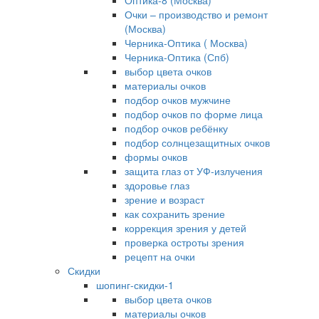
Оптика-8 (Москва)
Очки – производство и ремонт
(Москва)
Черника-Оптика ( Москва)
Черника-Оптика (Спб)
выбор цвета очков
материалы очков
подбор очков мужчине
подбор очков по форме лица
подбор очков ребёнку
подбор солнцезащитных очков
формы очков
защита глаз от УФ-излучения
здоровье глаз
зрение и возраст
как сохранить зрение
коррекция зрения у детей
проверка остроты зрения
рецепт на очки
Скидки
шопинг-скидки-1
выбор цвета очков
материалы очков