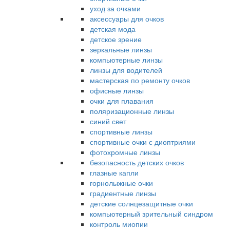
уход за очками
аксессуары для очков
детская мода
детское зрение
зеркальные линзы
компьютерные линзы
линзы для водителей
мастерская по ремонту очков
офисные линзы
очки для плавания
поляризационные линзы
синий свет
спортивные линзы
спортивные очки с диоптриями
фотохромные линзы
безопасность детских очков
глазные капли
горнолыжные очки
градиентные линзы
детские солнцезащитные очки
компьютерный зрительный синдром
контроль миопии