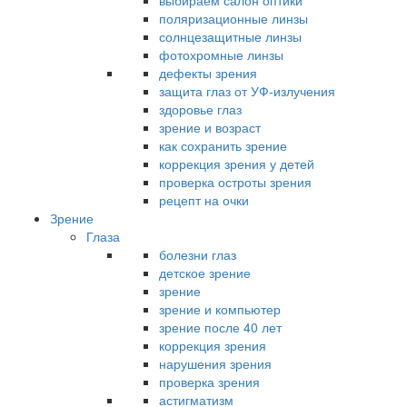
выбираем салон оптики
поляризационные линзы
солнцезащитные линзы
фотохромные линзы
дефекты зрения
защита глаз от УФ-излучения
здоровье глаз
зрение и возраст
как сохранить зрение
коррекция зрения у детей
проверка остроты зрения
рецепт на очки
Зрение
Глаза
болезни глаз
детское зрение
зрение
зрение и компьютер
зрение после 40 лет
коррекция зрения
нарушения зрения
проверка зрения
астигматизм