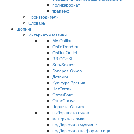
поликарбонат
трайвекс
Производители
Словарь
Шопинг
Интернет-магазины
My Optika
OpticTrend.ru
Optika Outlet
RB OCHKI
Sun-Season
Галерея Очков
Деточки
Культура Зрения
НетОптик
ОптикБокс
ОптиСтатус
Черника Оптика
выбор цвета очков
материалы очков
подбор очков мужчине
подбор очков по форме лица