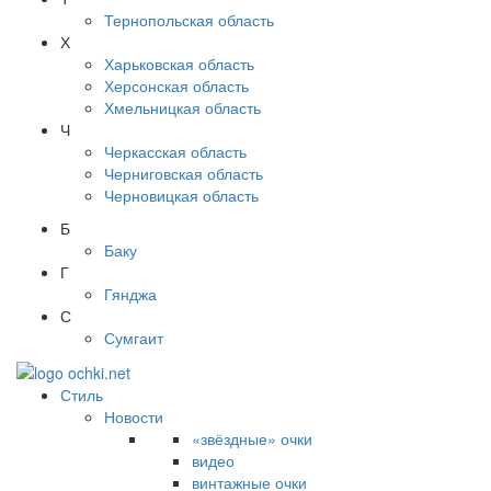
Тернопольская область
Х
Харьковская область
Херсонская область
Хмельницкая область
Ч
Черкасская область
Черниговская область
Черновицкая область
Б
Баку
Г
Гянджа
С
Сумгаит
Стиль
Новости
«звёздные» очки
видео
винтажные очки