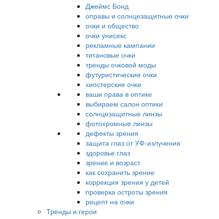
Джеймс Бонд
оправы и солнцезащитные очки
очки и общество
очки унисекс
рекламные кампании
титановые очки
тренды очковой моды
футуристические очки
хипстерские очки
ваши права в оптике
выбираем салон оптики
солнцезащитные линзы
фотохромные линзы
дефекты зрения
защита глаз от УФ-излучения
здоровье глаз
зрение и возраст
как сохранить зрение
коррекция зрения у детей
проверка остроты зрения
рецепт на очки
Тренды и герои