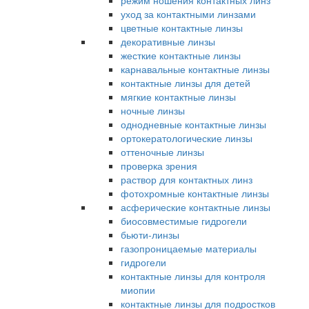
режим ношения контактных линз
уход за контактными линзами
цветные контактные линзы
декоративные линзы
жесткие контактные линзы
карнавальные контактные линзы
контактные линзы для детей
мягкие контактные линзы
ночные линзы
однодневные контактные линзы
ортокератологические линзы
оттеночные линзы
проверка зрения
раствор для контактных линз
фотохромные контактные линзы
асферические контактные линзы
биосовместимые гидрогели
бьюти-линзы
газопроницаемые материалы
гидрогели
контактные линзы для контроля
миопии
контактные линзы для подростков