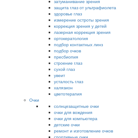
затуманивание зрения
защита глаз от ультрафиолета
здоровье глаз
измерение остроты зрения
коррекция зрения у детей
лазерная коррекция зрения
ортокератология
подбор контактных линз
подбор очков
пресбиопия
строение глаз
сухой глаз
увеит
усталость глаз
халязион
цветотерапия
Очки
солнцезащитные очки
очки для вождения
очки для компьютера
детские очки
ремонт и изготовление очков
спортивные очки