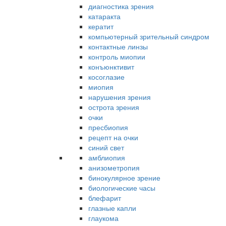
диагностика зрения
катаракта
кератит
компьютерный зрительный синдром
контактные линзы
контроль миопии
конъюнктивит
косоглазие
миопия
нарушения зрения
острота зрения
очки
пресбиопия
рецепт на очки
синий свет
амблиопия
анизометропия
бинокулярное зрение
биологические часы
блефарит
глазные капли
глаукома