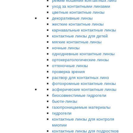
режим ношения контактных линз
уход за контактными линзами
цветные контактные линзы
декоративные линзы
жесткие контактные линзы
карнавальные контактные линзы
контактные линзы для детей
мягкие контактные линзы
ночные линзы
однодневные контактные линзы
ортокератологические линзы
оттеночные линзы
проверка зрения
раствор для контактных линз
фотохромные контактные линзы
асферические контактные линзы
биосовместимые гидрогели
бьюти-линзы
газопроницаемые материалы
гидрогели
контактные линзы для контроля
миопии
контактные линзы для подростков