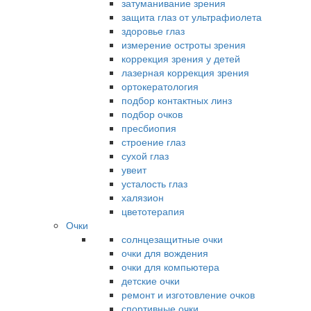
затуманивание зрения
защита глаз от ультрафиолета
здоровье глаз
измерение остроты зрения
коррекция зрения у детей
лазерная коррекция зрения
ортокератология
подбор контактных линз
подбор очков
пресбиопия
строение глаз
сухой глаз
увеит
усталость глаз
халязион
цветотерапия
Очки
солнцезащитные очки
очки для вождения
очки для компьютера
детские очки
ремонт и изготовление очков
спортивные очки