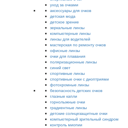
уход за очками
аксессуары для очков
детская мода
детское зрение
зеркальные линзы
компьютерные линзы
линзы для водителей
мастерская по ремонту очков
офисные линзы
очки для плавания
поляризационные линзы
синий свет
спортивные линзы
спортивные очки с диоптриями
фотохромные линзы
безопасность детских очков
глазные капли
горнолыжные очки
градиентные линзы
детские солнцезащитные очки
компьютерный зрительный синдром
контроль миопии