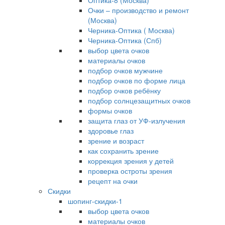
Оптика-8 (Москва)
Очки – производство и ремонт
(Москва)
Черника-Оптика ( Москва)
Черника-Оптика (Спб)
выбор цвета очков
материалы очков
подбор очков мужчине
подбор очков по форме лица
подбор очков ребёнку
подбор солнцезащитных очков
формы очков
защита глаз от УФ-излучения
здоровье глаз
зрение и возраст
как сохранить зрение
коррекция зрения у детей
проверка остроты зрения
рецепт на очки
Скидки
шопинг-скидки-1
выбор цвета очков
материалы очков