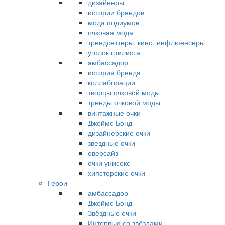
дизайнеры
истории брендов
мода подиумов
очковая мода
трендсеттеры, кино, инфлюенсеры
уголок стилиста
амбассадор
история бренда
коллаборации
творцы очковой моды
тренды очковой моды
винтажные очки
Джеймс Бонд
дизайнерские очки
звездные очки
оверсайз
очки унисекс
хипстерские очки
Герои
амбассадор
Джеймс Бонд
Звёздные очки
Интервью со звёздами