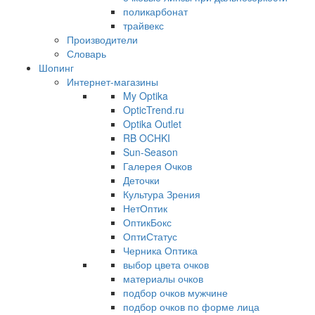
поликарбонат
трайвекс
Производители
Словарь
Шопинг
Интернет-магазины
My Optika
OpticTrend.ru
Optika Outlet
RB OCHKI
Sun-Season
Галерея Очков
Деточки
Культура Зрения
НетОптик
ОптикБокс
ОптиСтатус
Черника Оптика
выбор цвета очков
материалы очков
подбор очков мужчине
подбор очков по форме лица