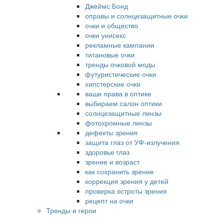
Джеймс Бонд
оправы и солнцезащитные очки
очки и общество
очки унисекс
рекламные кампании
титановые очки
тренды очковой моды
футуристические очки
хипстерские очки
ваши права в оптике
выбираем салон оптики
солнцезащитные линзы
фотохромные линзы
дефекты зрения
защита глаз от УФ-излучения
здоровье глаз
зрение и возраст
как сохранить зрение
коррекция зрения у детей
проверка остроты зрения
рецепт на очки
Тренды и герои