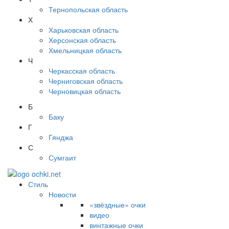
Тернопольская область
Х
Харьковская область
Херсонская область
Хмельницкая область
Ч
Черкасская область
Черниговская область
Черновицкая область
Б
Баку
Г
Гянджа
С
Сумгаит
Стиль
Новости
«звёздные» очки
видео
винтажные очки