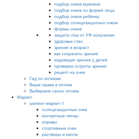
подбор очков мужчине
подбор очков по форме лица
подбор очков ребёнку
подбор солнцезащитных очков
формы очков
защита глаз от УФ-излучения
здоровье глаз
зрение и возраст
как сохранить зрение
коррекция зрения у детей
проверка остроты зрения
рецепт на очки
Гид по оптикам
Ваши права в оптике
Выбираем салон оптики
Маркет
шопинг-маркет-1
солнцезащитные очки
контактные линзы
оправы
спортивные очки
растворы и капли