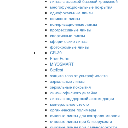
линзы с высокой базовой кривизной
многофункциональные покрытия
однофокальные линзы
офисные линзы
поляризационные линзы
прогрессивные линзы
спортивные линзы
сферические линзы
фотохромные линзы
CR-39
Free Form
MiYOSMART
Stellest
защита глаз от ультрафиолета
зеркальные линзы
зеркальные покрытия
линзы офисного дизайна
линзы с поддержкой аккомодации
минеральное стекло
органические полимеры
очковые линзы для контроля миопии
очковые линзы при близорукости
очковые линзы при дальнозоркости