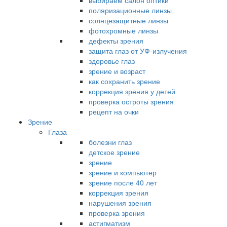
выбираем салон оптики
поляризационные линзы
солнцезащитные линзы
фотохромные линзы
дефекты зрения
защита глаз от УФ-излучения
здоровье глаз
зрение и возраст
как сохранить зрение
коррекция зрения у детей
проверка остроты зрения
рецепт на очки
Зрение
Глаза
болезни глаз
детское зрение
зрение
зрение и компьютер
зрение после 40 лет
коррекция зрения
нарушения зрения
проверка зрения
астигматизм