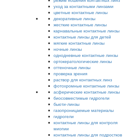
режим ношения контактных линз
уход за контактными линзами
цветные контактные линзы
декоративные линзы
жесткие контактные линзы
карнавальные контактные линзы
контактные линзы для детей
мягкие контактные линзы
ночные линзы
однодневные контактные линзы
ортокератологические линзы
оттеночные линзы
проверка зрения
раствор для контактных линз
фотохромные контактные линзы
асферические контактные линзы
биосовместимые гидрогели
бьюти-линзы
газопроницаемые материалы
гидрогели
контактные линзы для контроля
миопии
контактные линзы для подростков