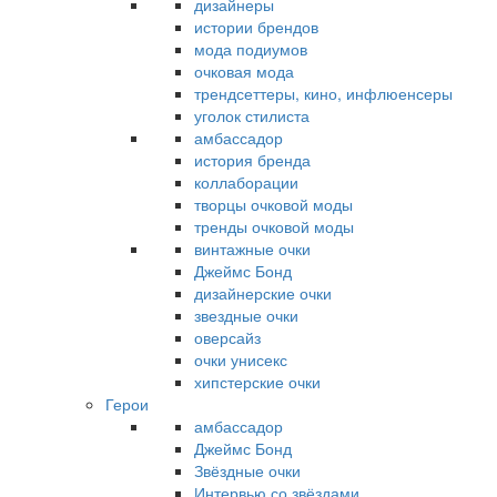
дизайнеры
истории брендов
мода подиумов
очковая мода
трендсеттеры, кино, инфлюенсеры
уголок стилиста
амбассадор
история бренда
коллаборации
творцы очковой моды
тренды очковой моды
винтажные очки
Джеймс Бонд
дизайнерские очки
звездные очки
оверсайз
очки унисекс
хипстерские очки
Герои
амбассадор
Джеймс Бонд
Звёздные очки
Интервью со звёздами