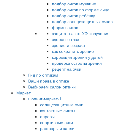
подбор очков мужчине
подбор очков по форме лица
подбор очков ребёнку
подбор солнцезащитных очков
формы очков
защита глаз от УФ-излучения
здоровье глаз
зрение и возраст
как сохранить зрение
коррекция зрения у детей
проверка остроты зрения
рецепт на очки
Гид по оптикам
Ваши права в оптике
Выбираем салон оптики
Маркет
шопинг-маркет-1
солнцезащитные очки
контактные линзы
оправы
спортивные очки
растворы и капли