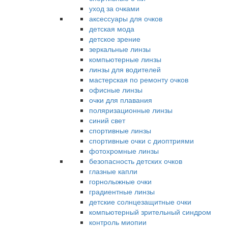
уход за очками
аксессуары для очков
детская мода
детское зрение
зеркальные линзы
компьютерные линзы
линзы для водителей
мастерская по ремонту очков
офисные линзы
очки для плавания
поляризационные линзы
синий свет
спортивные линзы
спортивные очки с диоптриями
фотохромные линзы
безопасность детских очков
глазные капли
горнолыжные очки
градиентные линзы
детские солнцезащитные очки
компьютерный зрительный синдром
контроль миопии