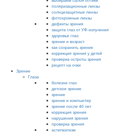
выбираем салон оптики
поляризационные линзы
солнцезащитные линзы
фотохромные линзы
дефекты зрения
защита глаз от УФ-излучения
здоровье глаз
зрение и возраст
как сохранить зрение
коррекция зрения у детей
проверка остроты зрения
рецепт на очки
Зрение
Глаза
болезни глаз
детское зрение
зрение
зрение и компьютер
зрение после 40 лет
коррекция зрения
нарушения зрения
проверка зрения
астигматизм