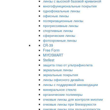
линзы с высокой базовой кривизной
многофункциональные покрытия
однофокальные линзы
офисные линзы
поляризационные линзы
прогрессивные линзы
спортивные линзы
сферические линзы
фотохромные линзы
CR-39
Free Form
MiYOSMART
Stellest
защита глаз от ультрафиолета
зеркальные линзы
зеркальные покрытия
линзы офисного дизайна
линзы с поддержкой аккомодации
минеральное стекло
органические полимеры
очковые линзы для контроля миопии
очковые линзы при близорукости
очковые линзы при дальнозоркости