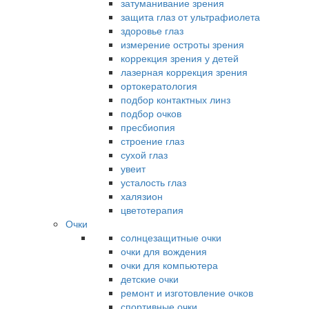
затуманивание зрения
защита глаз от ультрафиолета
здоровье глаз
измерение остроты зрения
коррекция зрения у детей
лазерная коррекция зрения
ортокератология
подбор контактных линз
подбор очков
пресбиопия
строение глаз
сухой глаз
увеит
усталость глаз
халязион
цветотерапия
Очки
солнцезащитные очки
очки для вождения
очки для компьютера
детские очки
ремонт и изготовление очков
спортивные очки