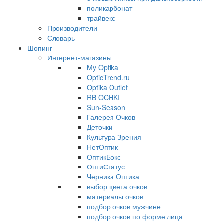
поликарбонат
трайвекс
Производители
Словарь
Шопинг
Интернет-магазины
My Optika
OpticTrend.ru
Optika Outlet
RB OCHKI
Sun-Season
Галерея Очков
Деточки
Культура Зрения
НетОптик
ОптикБокс
ОптиСтатус
Черника Оптика
выбор цвета очков
материалы очков
подбор очков мужчине
подбор очков по форме лица