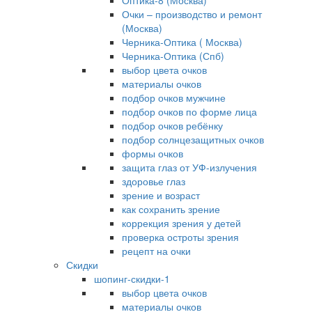
Оптика-8 (Москва)
Очки – производство и ремонт
(Москва)
Черника-Оптика ( Москва)
Черника-Оптика (Спб)
выбор цвета очков
материалы очков
подбор очков мужчине
подбор очков по форме лица
подбор очков ребёнку
подбор солнцезащитных очков
формы очков
защита глаз от УФ-излучения
здоровье глаз
зрение и возраст
как сохранить зрение
коррекция зрения у детей
проверка остроты зрения
рецепт на очки
Скидки
шопинг-скидки-1
выбор цвета очков
материалы очков