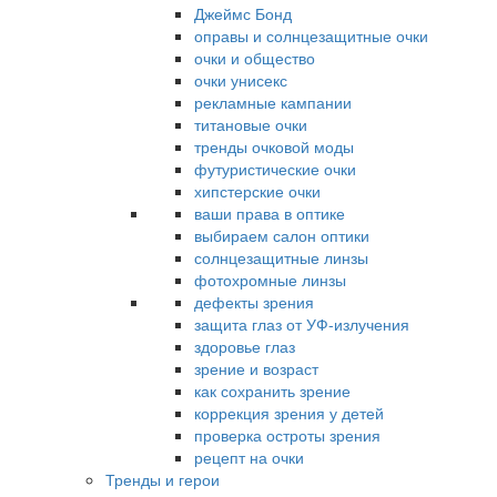
Джеймс Бонд
оправы и солнцезащитные очки
очки и общество
очки унисекс
рекламные кампании
титановые очки
тренды очковой моды
футуристические очки
хипстерские очки
ваши права в оптике
выбираем салон оптики
солнцезащитные линзы
фотохромные линзы
дефекты зрения
защита глаз от УФ-излучения
здоровье глаз
зрение и возраст
как сохранить зрение
коррекция зрения у детей
проверка остроты зрения
рецепт на очки
Тренды и герои