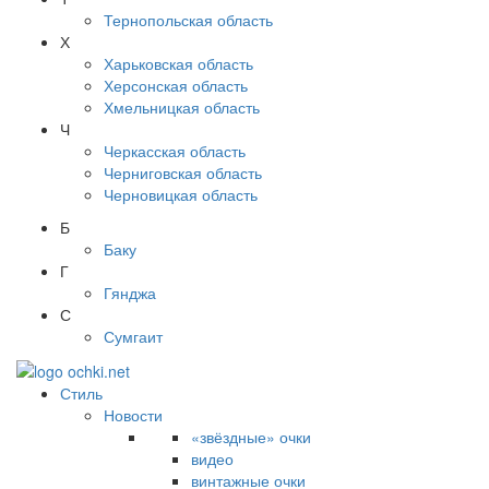
Тернопольская область
Х
Харьковская область
Херсонская область
Хмельницкая область
Ч
Черкасская область
Черниговская область
Черновицкая область
Б
Баку
Г
Гянджа
С
Сумгаит
Стиль
Новости
«звёздные» очки
видео
винтажные очки