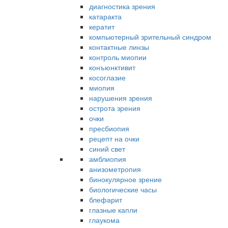
диагностика зрения
катаракта
кератит
компьютерный зрительный синдром
контактные линзы
контроль миопии
конъюнктивит
косоглазие
миопия
нарушения зрения
острота зрения
очки
пресбиопия
рецепт на очки
синий свет
амблиопия
анизометропия
бинокулярное зрение
биологические часы
блефарит
глазные капли
глаукома