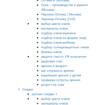
Оптика-8 (Москва)
Очки – производство и ремонт
(Москва)
Черника-Оптика ( Москва)
Черника-Оптика (Спб)
выбор цвета очков
материалы очков
подбор очков мужчине
подбор очков по форме лица
подбор очков ребёнку
подбор солнцезащитных очков
формы очков
защита глаз от УФ-излучения
здоровье глаз
зрение и возраст
как сохранить зрение
коррекция зрения у детей
проверка остроты зрения
рецепт на очки
Скидки
шопинг-скидки-1
выбор цвета очков
материалы очков