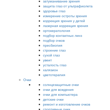
затуманивание зрения
защита глаз от ультрафиолета
здоровье глаз
измерение остроты зрения
коррекция зрения у детей
лазерная коррекция зрения
ортокератология
подбор контактных линз
подбор очков
пресбиопия
строение глаз
сухой глаз
увеит
усталость глаз
халязион
цветотерапия
Очки
солнцезащитные очки
очки для вождения
очки для компьютера
детские очки
ремонт и изготовление очков
спортивные очки