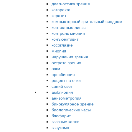
диагностика зрения
катаракта
кератит
компьютерный зрительный синдром
контактные линзы
контроль миопии
конъюнктивит
косоглазие
миопия
нарушения зрения
острота зрения
очки
пресбиопия
рецепт на очки
синий свет
амблиопия
анизометропия
бинокулярное зрение
биологические часы
блефарит
глазные капли
глаукома