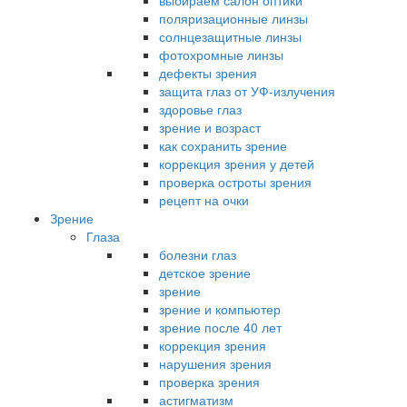
выбираем салон оптики
поляризационные линзы
солнцезащитные линзы
фотохромные линзы
дефекты зрения
защита глаз от УФ-излучения
здоровье глаз
зрение и возраст
как сохранить зрение
коррекция зрения у детей
проверка остроты зрения
рецепт на очки
Зрение
Глаза
болезни глаз
детское зрение
зрение
зрение и компьютер
зрение после 40 лет
коррекция зрения
нарушения зрения
проверка зрения
астигматизм