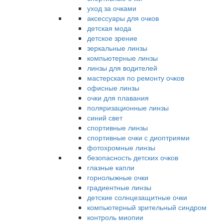
уход за очками
аксессуары для очков
детская мода
детское зрение
зеркальные линзы
компьютерные линзы
линзы для водителей
мастерская по ремонту очков
офисные линзы
очки для плавания
поляризационные линзы
синий свет
спортивные линзы
спортивные очки с диоптриями
фотохромные линзы
безопасность детских очков
глазные капли
горнолыжные очки
градиентные линзы
детские солнцезащитные очки
компьютерный зрительный синдром
контроль миопии