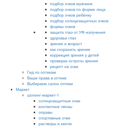
подбор очков мужчине
подбор очков по форме лица
подбор очков ребёнку
подбор солнцезащитных очков
формы очков
защита глаз от УФ-излучения
здоровье глаз
зрение и возраст
как сохранить зрение
коррекция зрения у детей
проверка остроты зрения
рецепт на очки
Гид по оптикам
Ваши права в оптике
Выбираем салон оптики
Маркет
шопинг-маркет-1
солнцезащитные очки
контактные линзы
оправы
спортивные очки
растворы и капли