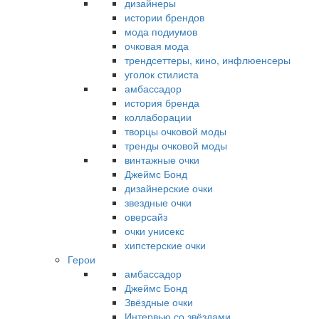
дизайнеры
истории брендов
мода подиумов
очковая мода
трендсеттеры, кино, инфлюенсеры
уголок стилиста
амбассадор
история бренда
коллаборации
творцы очковой моды
тренды очковой моды
винтажные очки
Джеймс Бонд
дизайнерские очки
звездные очки
оверсайз
очки унисекс
хипстерские очки
Герои
амбассадор
Джеймс Бонд
Звёздные очки
Интервью со звёздами