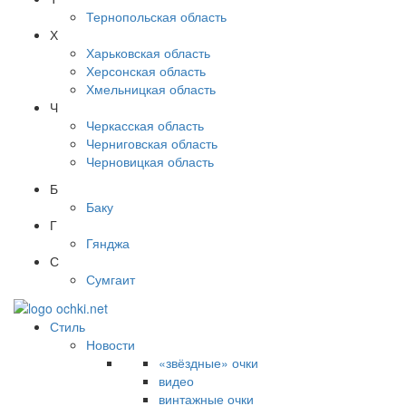
Тернопольская область
Х
Харьковская область
Херсонская область
Хмельницкая область
Ч
Черкасская область
Черниговская область
Черновицкая область
Б
Баку
Г
Гянджа
С
Сумгаит
Стиль
Новости
«звёздные» очки
видео
винтажные очки