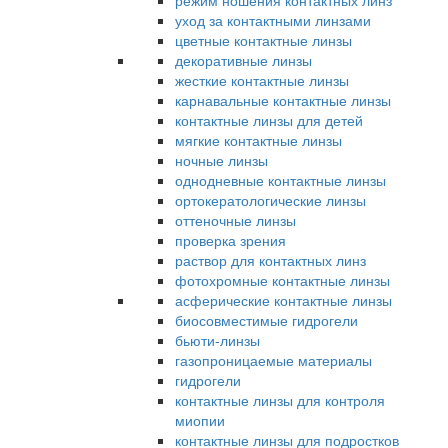
режим ношения контактных линз
уход за контактными линзами
цветные контактные линзы
декоративные линзы
жесткие контактные линзы
карнавальные контактные линзы
контактные линзы для детей
мягкие контактные линзы
ночные линзы
однодневные контактные линзы
ортокератологические линзы
оттеночные линзы
проверка зрения
раствор для контактных линз
фотохромные контактные линзы
асферические контактные линзы
биосовместимые гидрогели
бьюти-линзы
газопроницаемые материалы
гидрогели
контактные линзы для контроля
миопии
контактные линзы для подростков