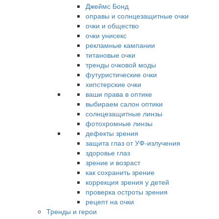
Джеймс Бонд
оправы и солнцезащитные очки
очки и общество
очки унисекс
рекламные кампании
титановые очки
тренды очковой моды
футуристические очки
хипстерские очки
ваши права в оптике
выбираем салон оптики
солнцезащитные линзы
фотохромные линзы
дефекты зрения
защита глаз от УФ-излучения
здоровье глаз
зрение и возраст
как сохранить зрение
коррекция зрения у детей
проверка остроты зрения
рецепт на очки
Тренды и герои