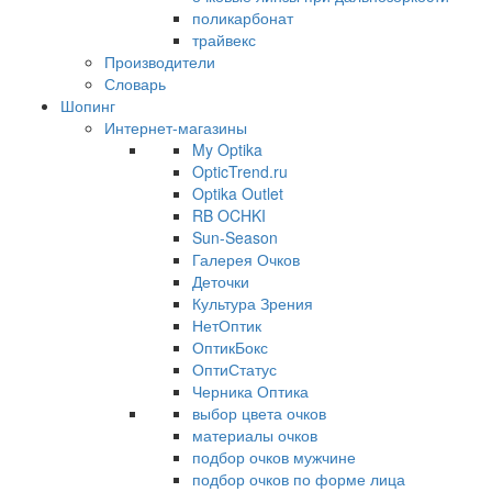
поликарбонат
трайвекс
Производители
Словарь
Шопинг
Интернет-магазины
My Optika
OpticTrend.ru
Optika Outlet
RB OCHKI
Sun-Season
Галерея Очков
Деточки
Культура Зрения
НетОптик
ОптикБокс
ОптиСтатус
Черника Оптика
выбор цвета очков
материалы очков
подбор очков мужчине
подбор очков по форме лица