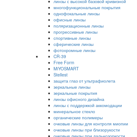
линзы с высокой базовой кривизной
многофункциональные покрытия
однофокальные линзы
офисные линзы
поляризационные линзы
прогрессивные линзы
спортивные линзы
сферические линзы
фотохромные линзы
CR-39
Free Form
MiYOSMART
Stellest
защита глаз от ультрафиолета
зеркальные линзы
зеркальные покрытия
линзы офисного дизайна
линзы с поддержкой аккомодации
минеральное стекло
органические полимеры
очковые линзы для контроля миопии
очковые линзы при близорукости
очковые линзы при дальнозоркости