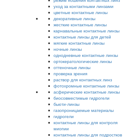
режим ношения контактных линз
уход за контактными линзами
цветные контактные линзы
декоративные линзы
жесткие контактные линзы
карнавальные контактные линзы
контактные линзы для детей
мягкие контактные линзы
ночные линзы
однодневные контактные линзы
ортокератологические линзы
оттеночные линзы
проверка зрения
раствор для контактных линз
фотохромные контактные линзы
асферические контактные линзы
биосовместимые гидрогели
бьюти-линзы
газопроницаемые материалы
гидрогели
контактные линзы для контроля
миопии
контактные линзы для подростков