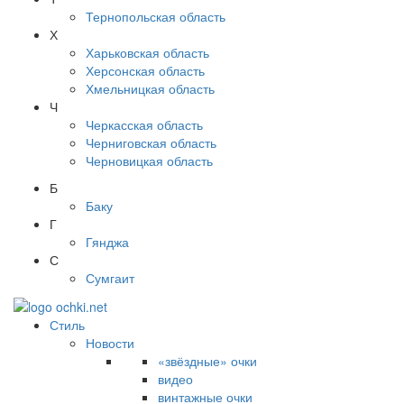
Тернопольская область
Х
Харьковская область
Херсонская область
Хмельницкая область
Ч
Черкасская область
Черниговская область
Черновицкая область
Б
Баку
Г
Гянджа
С
Сумгаит
Стиль
Новости
«звёздные» очки
видео
винтажные очки