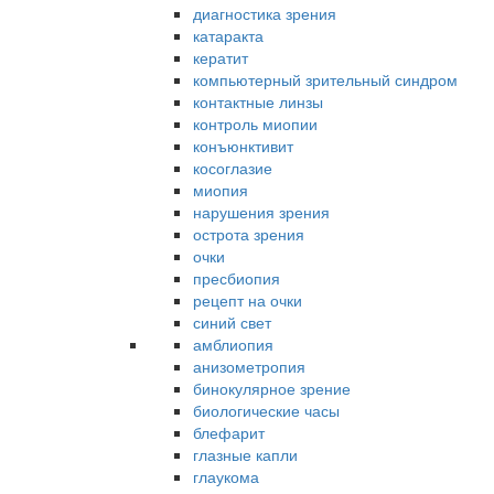
диагностика зрения
катаракта
кератит
компьютерный зрительный синдром
контактные линзы
контроль миопии
конъюнктивит
косоглазие
миопия
нарушения зрения
острота зрения
очки
пресбиопия
рецепт на очки
синий свет
амблиопия
анизометропия
бинокулярное зрение
биологические часы
блефарит
глазные капли
глаукома