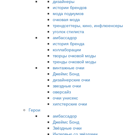
дизайнеры
истории брендов
мода подиумов
очковая мода
трендсеттеры, кино, инфлюенсеры
уголок стилиста
амбассадор
история бренда
коллаборации
творцы очковой моды
тренды очковой моды
винтажные очки
Джеймс Бонд
дизайнерские очки
звездные очки
оверсайз
очки унисекс
хипстерские очки
Герои
амбассадор
Джеймс Бонд
Звёздные очки
Интервью со звёздами