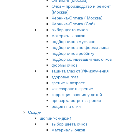
Оптика-8 (Москва)
Очки – производство и ремонт
(Москва)
Черника-Оптика ( Москва)
Черника-Оптика (Спб)
выбор цвета очков
материалы очков
подбор очков мужчине
подбор очков по форме лица
подбор очков ребёнку
подбор солнцезащитных очков
формы очков
защита глаз от УФ-излучения
здоровье глаз
зрение и возраст
как сохранить зрение
коррекция зрения у детей
проверка остроты зрения
рецепт на очки
Скидки
шопинг-скидки-1
выбор цвета очков
материалы очков