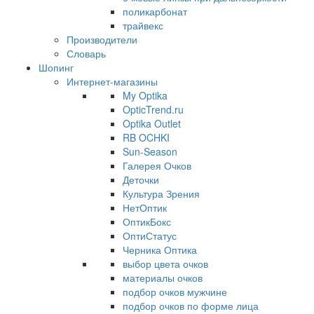
поликарбонат
трайвекс
Производители
Словарь
Шопинг
Интернет-магазины
My Optika
OpticTrend.ru
Optika Outlet
RB OCHKI
Sun-Season
Галерея Очков
Деточки
Культура Зрения
НетОптик
ОптикБокс
ОптиСтатус
Черника Оптика
выбор цвета очков
материалы очков
подбор очков мужчине
подбор очков по форме лица