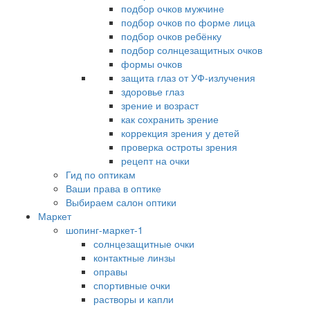
подбор очков мужчине
подбор очков по форме лица
подбор очков ребёнку
подбор солнцезащитных очков
формы очков
защита глаз от УФ-излучения
здоровье глаз
зрение и возраст
как сохранить зрение
коррекция зрения у детей
проверка остроты зрения
рецепт на очки
Гид по оптикам
Ваши права в оптике
Выбираем салон оптики
Маркет
шопинг-маркет-1
солнцезащитные очки
контактные линзы
оправы
спортивные очки
растворы и капли