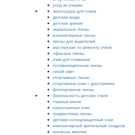
уход за очками
аксессуары для очков
детская мода
детское зрение
зеркальные линзы
компьютерные линзы
линзы для водителей
мастерская по ремонту очков
офисные линзы
очки для плавания
поляризационные линзы
синий свет
спортивные линзы
спортивные очки с диоптриями
фотохромные линзы
безопасность детских очков
глазные капли
горнолыжные очки
градиентные линзы
детские солнцезащитные очки
компьютерный зрительный синдром
контроль миопии