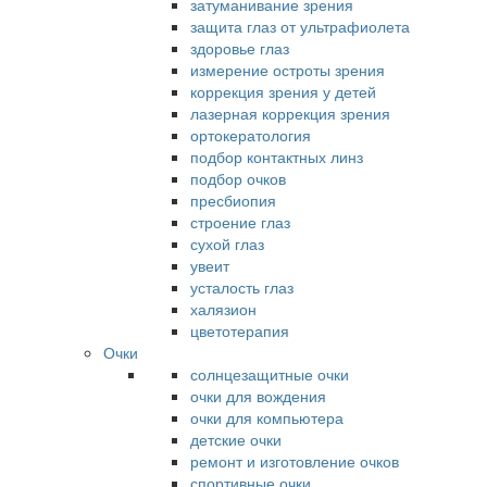
затуманивание зрения
защита глаз от ультрафиолета
здоровье глаз
измерение остроты зрения
коррекция зрения у детей
лазерная коррекция зрения
ортокератология
подбор контактных линз
подбор очков
пресбиопия
строение глаз
сухой глаз
увеит
усталость глаз
халязион
цветотерапия
Очки
солнцезащитные очки
очки для вождения
очки для компьютера
детские очки
ремонт и изготовление очков
спортивные очки