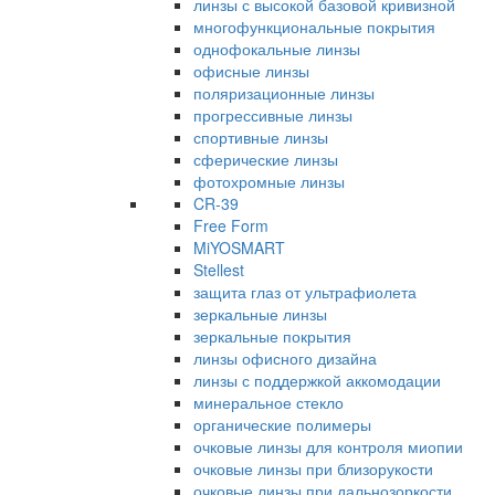
линзы с высокой базовой кривизной
многофункциональные покрытия
однофокальные линзы
офисные линзы
поляризационные линзы
прогрессивные линзы
спортивные линзы
сферические линзы
фотохромные линзы
CR-39
Free Form
MiYOSMART
Stellest
защита глаз от ультрафиолета
зеркальные линзы
зеркальные покрытия
линзы офисного дизайна
линзы с поддержкой аккомодации
минеральное стекло
органические полимеры
очковые линзы для контроля миопии
очковые линзы при близорукости
очковые линзы при дальнозоркости