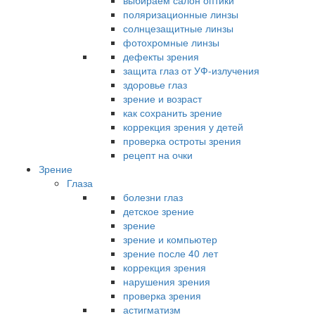
выбираем салон оптики
поляризационные линзы
солнцезащитные линзы
фотохромные линзы
дефекты зрения
защита глаз от УФ-излучения
здоровье глаз
зрение и возраст
как сохранить зрение
коррекция зрения у детей
проверка остроты зрения
рецепт на очки
Зрение
Глаза
болезни глаз
детское зрение
зрение
зрение и компьютер
зрение после 40 лет
коррекция зрения
нарушения зрения
проверка зрения
астигматизм