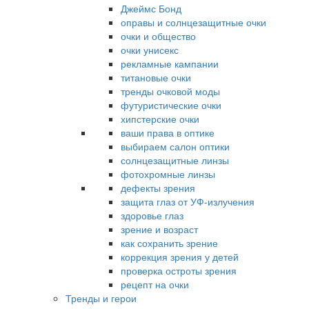
Джеймс Бонд
оправы и солнцезащитные очки
очки и общество
очки унисекс
рекламные кампании
титановые очки
тренды очковой моды
футуристические очки
хипстерские очки
ваши права в оптике
выбираем салон оптики
солнцезащитные линзы
фотохромные линзы
дефекты зрения
защита глаз от УФ-излучения
здоровье глаз
зрение и возраст
как сохранить зрение
коррекция зрения у детей
проверка остроты зрения
рецепт на очки
Тренды и герои