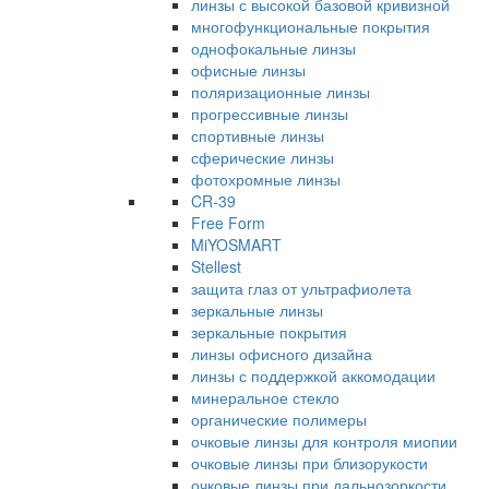
линзы с высокой базовой кривизной
многофункциональные покрытия
однофокальные линзы
офисные линзы
поляризационные линзы
прогрессивные линзы
спортивные линзы
сферические линзы
фотохромные линзы
CR-39
Free Form
MiYOSMART
Stellest
защита глаз от ультрафиолета
зеркальные линзы
зеркальные покрытия
линзы офисного дизайна
линзы с поддержкой аккомодации
минеральное стекло
органические полимеры
очковые линзы для контроля миопии
очковые линзы при близорукости
очковые линзы при дальнозоркости