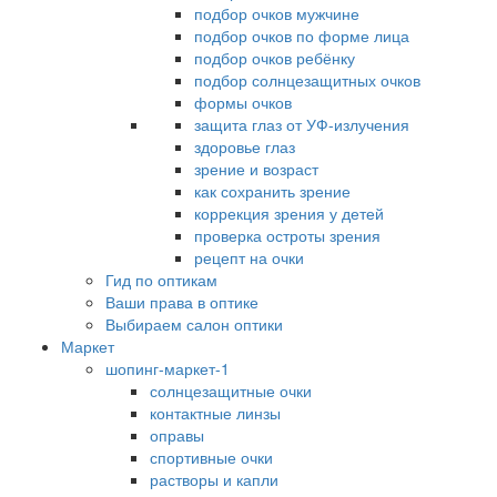
подбор очков мужчине
подбор очков по форме лица
подбор очков ребёнку
подбор солнцезащитных очков
формы очков
защита глаз от УФ-излучения
здоровье глаз
зрение и возраст
как сохранить зрение
коррекция зрения у детей
проверка остроты зрения
рецепт на очки
Гид по оптикам
Ваши права в оптике
Выбираем салон оптики
Маркет
шопинг-маркет-1
солнцезащитные очки
контактные линзы
оправы
спортивные очки
растворы и капли