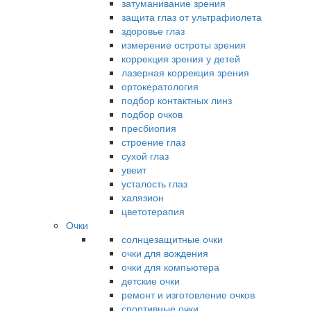
затуманивание зрения
защита глаз от ультрафиолета
здоровье глаз
измерение остроты зрения
коррекция зрения у детей
лазерная коррекция зрения
ортокератология
подбор контактных линз
подбор очков
пресбиопия
строение глаз
сухой глаз
увеит
усталость глаз
халязион
цветотерапия
Очки
солнцезащитные очки
очки для вождения
очки для компьютера
детские очки
ремонт и изготовление очков
спортивные очки