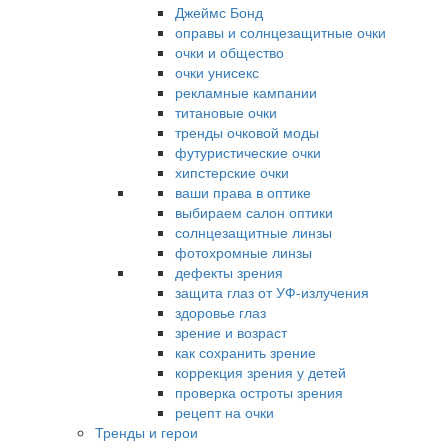
Джеймс Бонд
оправы и солнцезащитные очки
очки и общество
очки унисекс
рекламные кампании
титановые очки
тренды очковой моды
футуристические очки
хипстерские очки
ваши права в оптике
выбираем салон оптики
солнцезащитные линзы
фотохромные линзы
дефекты зрения
защита глаз от УФ-излучения
здоровье глаз
зрение и возраст
как сохранить зрение
коррекция зрения у детей
проверка остроты зрения
рецепт на очки
Тренды и герои