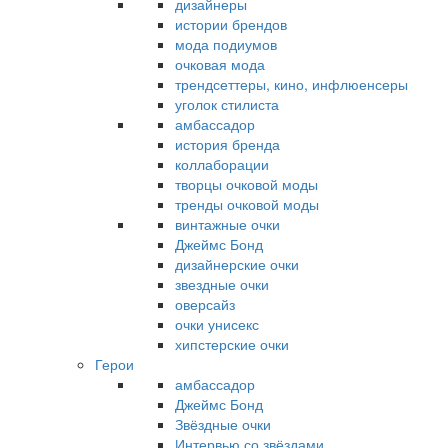
дизайнеры
истории брендов
мода подиумов
очковая мода
трендсеттеры, кино, инфлюенсеры
уголок стилиста
амбассадор
история бренда
коллаборации
творцы очковой моды
тренды очковой моды
винтажные очки
Джеймс Бонд
дизайнерские очки
звездные очки
оверсайз
очки унисекс
хипстерские очки
Герои
амбассадор
Джеймс Бонд
Звёздные очки
Интервью со звёздами