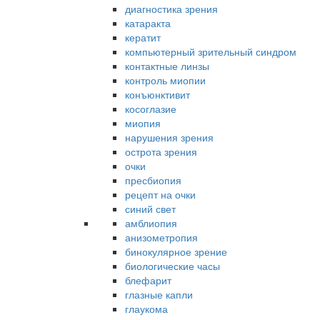
диагностика зрения
катаракта
кератит
компьютерный зрительный синдром
контактные линзы
контроль миопии
конъюнктивит
косоглазие
миопия
нарушения зрения
острота зрения
очки
пресбиопия
рецепт на очки
синий свет
амблиопия
анизометропия
бинокулярное зрение
биологические часы
блефарит
глазные капли
глаукома