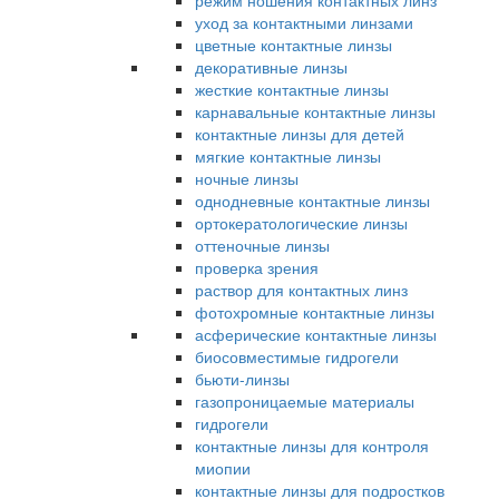
режим ношения контактных линз
уход за контактными линзами
цветные контактные линзы
декоративные линзы
жесткие контактные линзы
карнавальные контактные линзы
контактные линзы для детей
мягкие контактные линзы
ночные линзы
однодневные контактные линзы
ортокератологические линзы
оттеночные линзы
проверка зрения
раствор для контактных линз
фотохромные контактные линзы
асферические контактные линзы
биосовместимые гидрогели
бьюти-линзы
газопроницаемые материалы
гидрогели
контактные линзы для контроля
миопии
контактные линзы для подростков