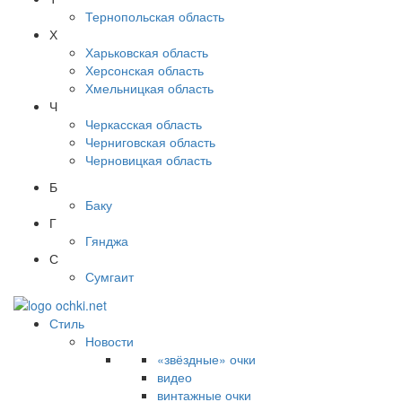
Тернопольская область
Х
Харьковская область
Херсонская область
Хмельницкая область
Ч
Черкасская область
Черниговская область
Черновицкая область
Б
Баку
Г
Гянджа
С
Сумгаит
Стиль
Новости
«звёздные» очки
видео
винтажные очки