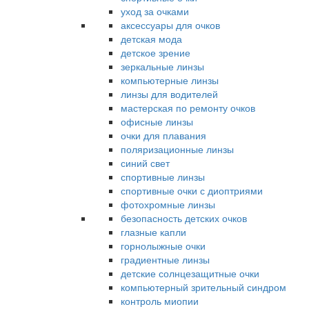
уход за очками
аксессуары для очков
детская мода
детское зрение
зеркальные линзы
компьютерные линзы
линзы для водителей
мастерская по ремонту очков
офисные линзы
очки для плавания
поляризационные линзы
синий свет
спортивные линзы
спортивные очки с диоптриями
фотохромные линзы
безопасность детских очков
глазные капли
горнолыжные очки
градиентные линзы
детские солнцезащитные очки
компьютерный зрительный синдром
контроль миопии