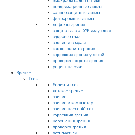
выбираем салон оптики
поляризационные линзы
солнцезащитные линзы
фотохромные линзы
дефекты зрения
защита глаз от УФ-излучения
здоровье глаз
зрение и возраст
как сохранить зрение
коррекция зрения у детей
проверка остроты зрения
рецепт на очки
Зрение
Глаза
болезни глаз
детское зрение
зрение
зрение и компьютер
зрение после 40 лет
коррекция зрения
нарушения зрения
проверка зрения
астигматизм