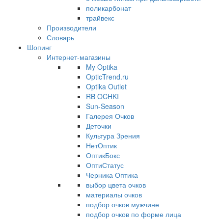
поликарбонат
трайвекс
Производители
Словарь
Шопинг
Интернет-магазины
My Optika
OpticTrend.ru
Optika Outlet
RB OCHKI
Sun-Season
Галерея Очков
Деточки
Культура Зрения
НетОптик
ОптикБокс
ОптиСтатус
Черника Оптика
выбор цвета очков
материалы очков
подбор очков мужчине
подбор очков по форме лица