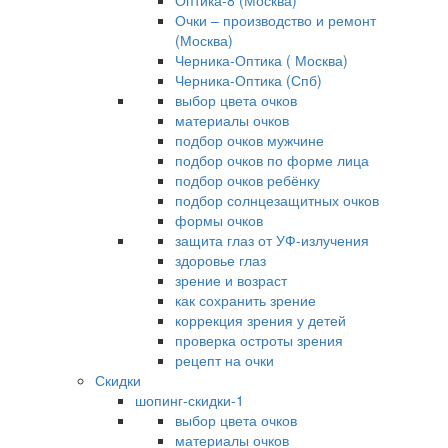
Оптика-8 (Москва)
Очки – производство и ремонт
(Москва)
Черника-Оптика ( Москва)
Черника-Оптика (Спб)
выбор цвета очков
материалы очков
подбор очков мужчине
подбор очков по форме лица
подбор очков ребёнку
подбор солнцезащитных очков
формы очков
защита глаз от УФ-излучения
здоровье глаз
зрение и возраст
как сохранить зрение
коррекция зрения у детей
проверка остроты зрения
рецепт на очки
Скидки
шопинг-скидки-1
выбор цвета очков
материалы очков