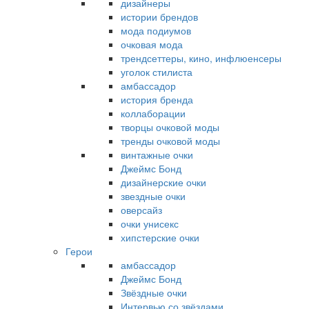
дизайнеры
истории брендов
мода подиумов
очковая мода
трендсеттеры, кино, инфлюенсеры
уголок стилиста
амбассадор
история бренда
коллаборации
творцы очковой моды
тренды очковой моды
винтажные очки
Джеймс Бонд
дизайнерские очки
звездные очки
оверсайз
очки унисекс
хипстерские очки
Герои
амбассадор
Джеймс Бонд
Звёздные очки
Интервью со звёздами