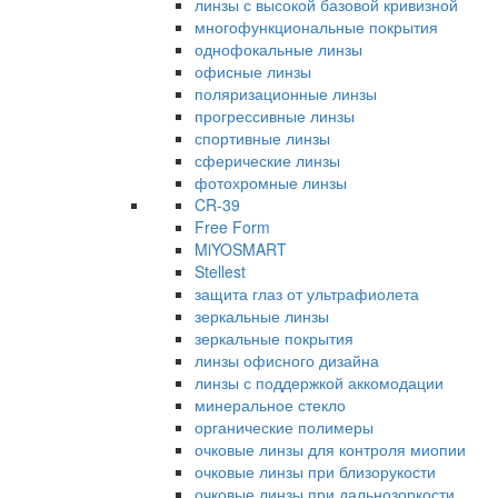
линзы с высокой базовой кривизной
многофункциональные покрытия
однофокальные линзы
офисные линзы
поляризационные линзы
прогрессивные линзы
спортивные линзы
сферические линзы
фотохромные линзы
CR-39
Free Form
MiYOSMART
Stellest
защита глаз от ультрафиолета
зеркальные линзы
зеркальные покрытия
линзы офисного дизайна
линзы с поддержкой аккомодации
минеральное стекло
органические полимеры
очковые линзы для контроля миопии
очковые линзы при близорукости
очковые линзы при дальнозоркости