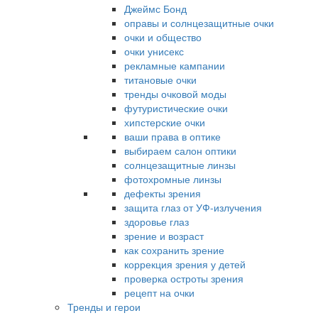
Джеймс Бонд
оправы и солнцезащитные очки
очки и общество
очки унисекс
рекламные кампании
титановые очки
тренды очковой моды
футуристические очки
хипстерские очки
ваши права в оптике
выбираем салон оптики
солнцезащитные линзы
фотохромные линзы
дефекты зрения
защита глаз от УФ-излучения
здоровье глаз
зрение и возраст
как сохранить зрение
коррекция зрения у детей
проверка остроты зрения
рецепт на очки
Тренды и герои