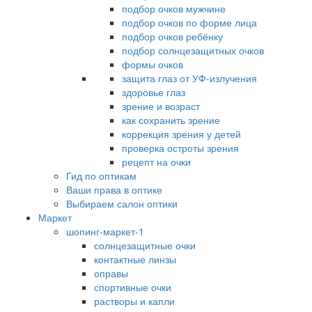
подбор очков мужчине
подбор очков по форме лица
подбор очков ребёнку
подбор солнцезащитных очков
формы очков
защита глаз от УФ-излучения
здоровье глаз
зрение и возраст
как сохранить зрение
коррекция зрения у детей
проверка остроты зрения
рецепт на очки
Гид по оптикам
Ваши права в оптике
Выбираем салон оптики
Маркет
шопинг-маркет-1
солнцезащитные очки
контактные линзы
оправы
спортивные очки
растворы и капли