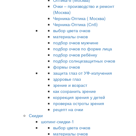
Оптика-8 (Москва)
Очки – производство и ремонт
(Москва)
Черника-Оптика ( Москва)
Черника-Оптика (Спб)
выбор цвета очков
материалы очков
подбор очков мужчине
подбор очков по форме лица
подбор очков ребёнку
подбор солнцезащитных очков
формы очков
защита глаз от УФ-излучения
здоровье глаз
зрение и возраст
как сохранить зрение
коррекция зрения у детей
проверка остроты зрения
рецепт на очки
Скидки
шопинг-скидки-1
выбор цвета очков
материалы очков