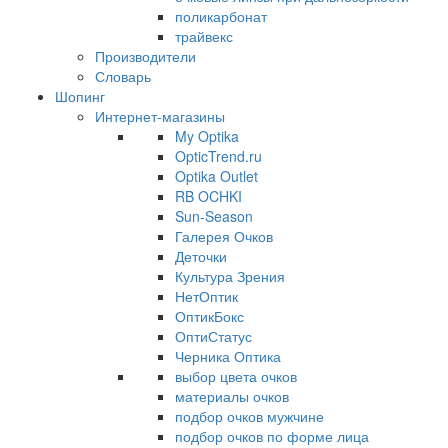
поликарбонат
трайвекс
Производители
Словарь
Шопинг
Интернет-магазины
My Optika
OpticTrend.ru
Optika Outlet
RB OCHKI
Sun-Season
Галерея Очков
Деточки
Культура Зрения
НетОптик
ОптикБокс
ОптиСтатус
Черника Оптика
выбор цвета очков
материалы очков
подбор очков мужчине
подбор очков по форме лица