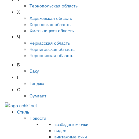
Тернопольская область
Х
Харьковская область
Херсонская область
Хмельницкая область
Ч
Черкасская область
Черниговская область
Черновицкая область
Б
Баку
Г
Гянджа
С
Сумгаит
Стиль
Новости
«звёздные» очки
видео
винтажные очки