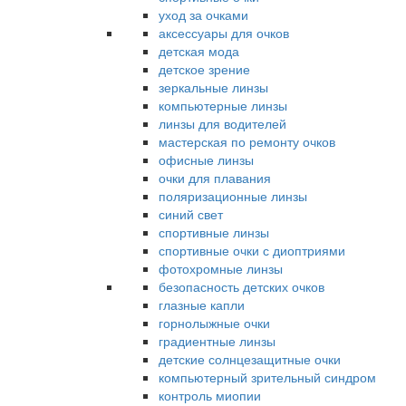
уход за очками
аксессуары для очков
детская мода
детское зрение
зеркальные линзы
компьютерные линзы
линзы для водителей
мастерская по ремонту очков
офисные линзы
очки для плавания
поляризационные линзы
синий свет
спортивные линзы
спортивные очки с диоптриями
фотохромные линзы
безопасность детских очков
глазные капли
горнолыжные очки
градиентные линзы
детские солнцезащитные очки
компьютерный зрительный синдром
контроль миопии