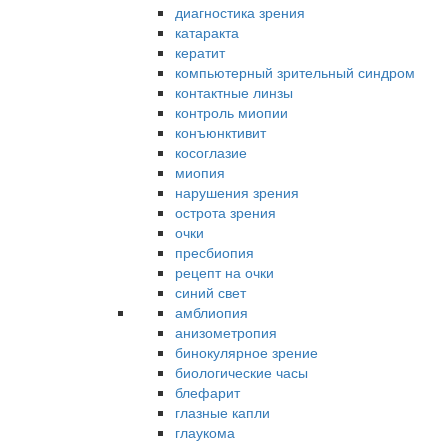
диагностика зрения
катаракта
кератит
компьютерный зрительный синдром
контактные линзы
контроль миопии
конъюнктивит
косоглазие
миопия
нарушения зрения
острота зрения
очки
пресбиопия
рецепт на очки
синий свет
амблиопия
анизометропия
бинокулярное зрение
биологические часы
блефарит
глазные капли
глаукома