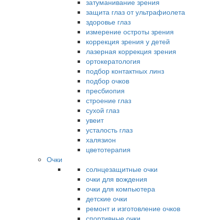
затуманивание зрения
защита глаз от ультрафиолета
здоровье глаз
измерение остроты зрения
коррекция зрения у детей
лазерная коррекция зрения
ортокератология
подбор контактных линз
подбор очков
пресбиопия
строение глаз
сухой глаз
увеит
усталость глаз
халязион
цветотерапия
Очки
солнцезащитные очки
очки для вождения
очки для компьютера
детские очки
ремонт и изготовление очков
спортивные очки