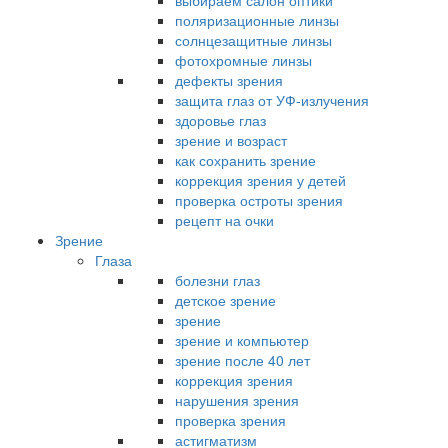
выбираем салон оптики
поляризационные линзы
солнцезащитные линзы
фотохромные линзы
дефекты зрения
защита глаз от УФ-излучения
здоровье глаз
зрение и возраст
как сохранить зрение
коррекция зрения у детей
проверка остроты зрения
рецепт на очки
Зрение
Глаза
болезни глаз
детское зрение
зрение
зрение и компьютер
зрение после 40 лет
коррекция зрения
нарушения зрения
проверка зрения
астигматизм