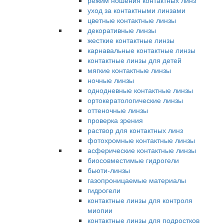
режим ношения контактных линз
уход за контактными линзами
цветные контактные линзы
декоративные линзы
жесткие контактные линзы
карнавальные контактные линзы
контактные линзы для детей
мягкие контактные линзы
ночные линзы
однодневные контактные линзы
ортокератологические линзы
оттеночные линзы
проверка зрения
раствор для контактных линз
фотохромные контактные линзы
асферические контактные линзы
биосовместимые гидрогели
бьюти-линзы
газопроницаемые материалы
гидрогели
контактные линзы для контроля
миопии
контактные линзы для подростков