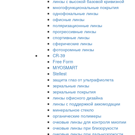
линзы с высокой базовой кривизной
многофункциональные покрытия
однофокальные линзы
офисные линзы
поляризационные линзы
прогрессивные линзы
спортивные линзы
сферические линзы
фотохромные линзы
CR-39
Free Form
MiYOSMART
Stellest
защита глаз от ультрафиолета
зеркальные линзы
зеркальные покрытия
линзы офисного дизайна
линзы с поддержкой аккомодации
минеральное стекло
органические полимеры
очковые линзы для контроля миопии
очковые линзы при близорукости
очковые линзы при дальнозоркости