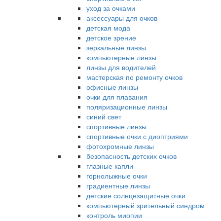
уход за очками
аксессуары для очков
детская мода
детское зрение
зеркальные линзы
компьютерные линзы
линзы для водителей
мастерская по ремонту очков
офисные линзы
очки для плавания
поляризационные линзы
синий свет
спортивные линзы
спортивные очки с диоптриями
фотохромные линзы
безопасность детских очков
глазные капли
горнолыжные очки
градиентные линзы
детские солнцезащитные очки
компьютерный зрительный синдром
контроль миопии