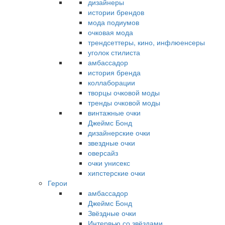
дизайнеры
истории брендов
мода подиумов
очковая мода
трендсеттеры, кино, инфлюенсеры
уголок стилиста
амбассадор
история бренда
коллаборации
творцы очковой моды
тренды очковой моды
винтажные очки
Джеймс Бонд
дизайнерские очки
звездные очки
оверсайз
очки унисекс
хипстерские очки
Герои
амбассадор
Джеймс Бонд
Звёздные очки
Интервью со звёздами