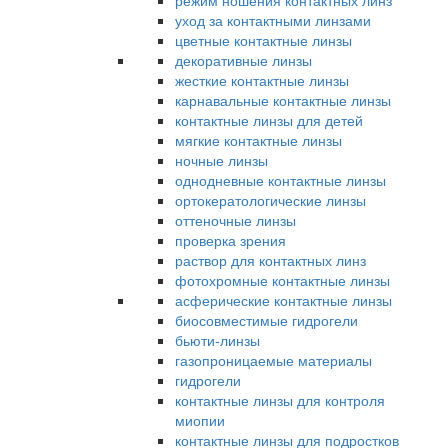
режим ношения контактных линз
уход за контактными линзами
цветные контактные линзы
декоративные линзы
жесткие контактные линзы
карнавальные контактные линзы
контактные линзы для детей
мягкие контактные линзы
ночные линзы
однодневные контактные линзы
ортокератологические линзы
оттеночные линзы
проверка зрения
раствор для контактных линз
фотохромные контактные линзы
асферические контактные линзы
биосовместимые гидрогели
бьюти-линзы
газопроницаемые материалы
гидрогели
контактные линзы для контроля
миопии
контактные линзы для подростков