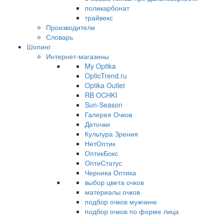
поликарбонат
трайвекс
Производители
Словарь
Шопинг
Интернет-магазины
My Optika
OpticTrend.ru
Optika Outlet
RB OCHKI
Sun-Season
Галерея Очков
Деточки
Культура Зрения
НетОптик
ОптикБокс
ОптиСтатус
Черника Оптика
выбор цвета очков
материалы очков
подбор очков мужчине
подбор очков по форме лица