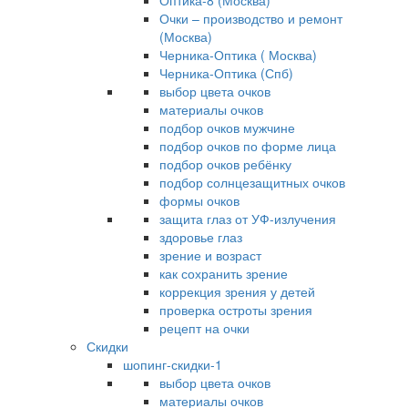
Оптика-8 (Москва)
Очки – производство и ремонт
(Москва)
Черника-Оптика ( Москва)
Черника-Оптика (Спб)
выбор цвета очков
материалы очков
подбор очков мужчине
подбор очков по форме лица
подбор очков ребёнку
подбор солнцезащитных очков
формы очков
защита глаз от УФ-излучения
здоровье глаз
зрение и возраст
как сохранить зрение
коррекция зрения у детей
проверка остроты зрения
рецепт на очки
Скидки
шопинг-скидки-1
выбор цвета очков
материалы очков