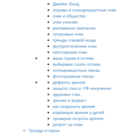
Джеймс Бонд
оправы и солнцезащитные очки
очки и общество
очки унисекс
рекламные кампании
титановые очки
тренды очковой моды
футуристические очки
хипстерские очки
ваши права в оптике
выбираем салон оптики
солнцезащитные линзы
фотохромные линзы
дефекты зрения
защита глаз от УФ-излучения
здоровье глаз
зрение и возраст
как сохранить зрение
коррекция зрения у детей
проверка остроты зрения
рецепт на очки
Тренды и герои