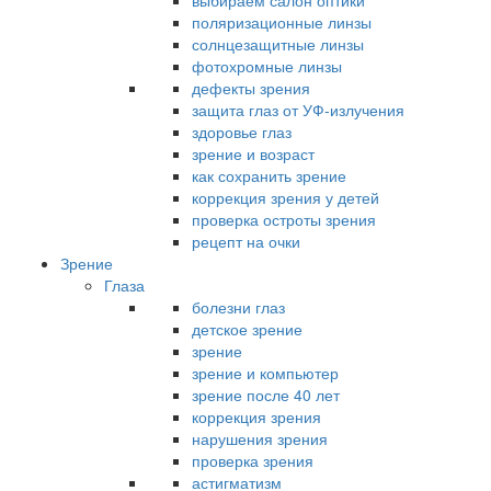
выбираем салон оптики
поляризационные линзы
солнцезащитные линзы
фотохромные линзы
дефекты зрения
защита глаз от УФ-излучения
здоровье глаз
зрение и возраст
как сохранить зрение
коррекция зрения у детей
проверка остроты зрения
рецепт на очки
Зрение
Глаза
болезни глаз
детское зрение
зрение
зрение и компьютер
зрение после 40 лет
коррекция зрения
нарушения зрения
проверка зрения
астигматизм