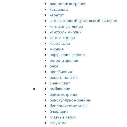
диагностика зрения
катаракта
кератит
компьютерный зрительный синдром
контактные линзы
контроль миопии
конъюнктивит
косоглазие
миопия
нарушения зрения
острота зрения
очки
пресбиопия
рецепт на очки
синий свет
амблиопия
анизометропия
бинокулярное зрение
биологические часы
блефарит
глазные капли
глаукома