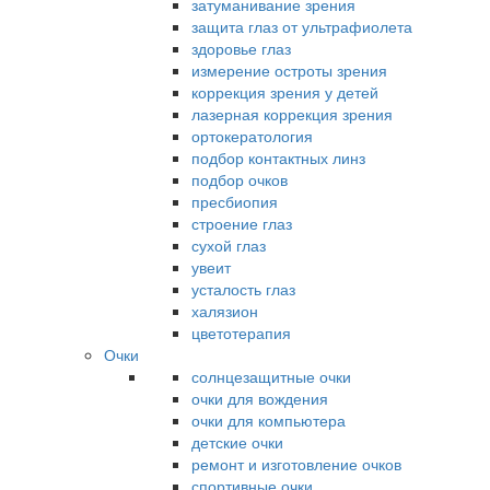
затуманивание зрения
защита глаз от ультрафиолета
здоровье глаз
измерение остроты зрения
коррекция зрения у детей
лазерная коррекция зрения
ортокератология
подбор контактных линз
подбор очков
пресбиопия
строение глаз
сухой глаз
увеит
усталость глаз
халязион
цветотерапия
Очки
солнцезащитные очки
очки для вождения
очки для компьютера
детские очки
ремонт и изготовление очков
спортивные очки