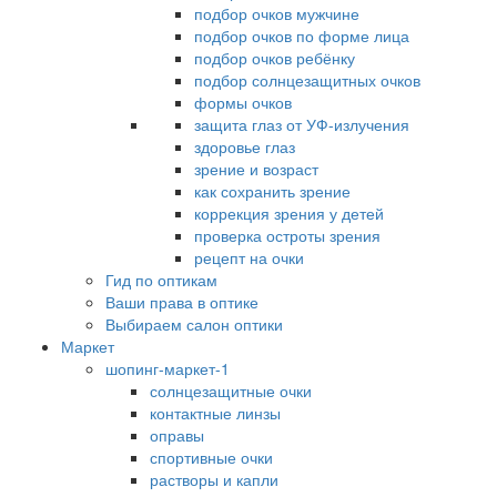
подбор очков мужчине
подбор очков по форме лица
подбор очков ребёнку
подбор солнцезащитных очков
формы очков
защита глаз от УФ-излучения
здоровье глаз
зрение и возраст
как сохранить зрение
коррекция зрения у детей
проверка остроты зрения
рецепт на очки
Гид по оптикам
Ваши права в оптике
Выбираем салон оптики
Маркет
шопинг-маркет-1
солнцезащитные очки
контактные линзы
оправы
спортивные очки
растворы и капли