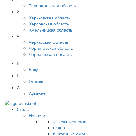
Тернопольская область
Х
Харьковская область
Херсонская область
Хмельницкая область
Ч
Черкасская область
Черниговская область
Черновицкая область
Б
Баку
Г
Гянджа
С
Сумгаит
Стиль
Новости
«звёздные» очки
видео
винтажные очки