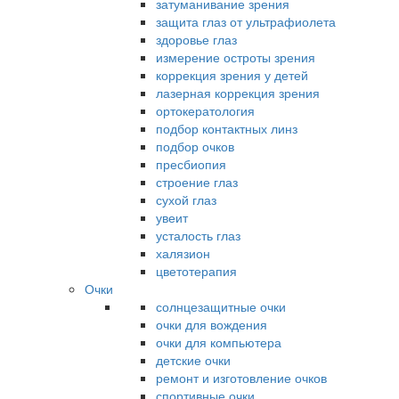
затуманивание зрения
защита глаз от ультрафиолета
здоровье глаз
измерение остроты зрения
коррекция зрения у детей
лазерная коррекция зрения
ортокератология
подбор контактных линз
подбор очков
пресбиопия
строение глаз
сухой глаз
увеит
усталость глаз
халязион
цветотерапия
Очки
солнцезащитные очки
очки для вождения
очки для компьютера
детские очки
ремонт и изготовление очков
спортивные очки