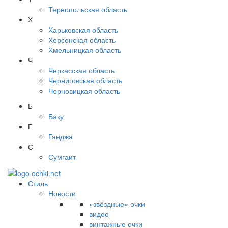
Тернопольская область
Х
Харьковская область
Херсонская область
Хмельницкая область
Ч
Черкасская область
Черниговская область
Черновицкая область
Б
Баку
Г
Гянджа
С
Сумгаит
Стиль
Новости
«звёздные» очки
видео
винтажные очки