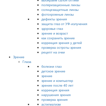
выбираем салон оптики
поляризационные линзы
солнцезащитные линзы
фотохромные линзы
дефекты зрения
защита глаз от УФ-излучения
здоровье глаз
зрение и возраст
как сохранить зрение
коррекция зрения у детей
проверка остроты зрения
рецепт на очки
Зрение
Глаза
болезни глаз
детское зрение
зрение
зрение и компьютер
зрение после 40 лет
коррекция зрения
нарушения зрения
проверка зрения
астигматизм