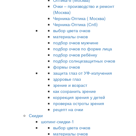
Оптика-8 (Москва)
Очки – производство и ремонт
(Москва)
Черника-Оптика ( Москва)
Черника-Оптика (Спб)
выбор цвета очков
материалы очков
подбор очков мужчине
подбор очков по форме лица
подбор очков ребёнку
подбор солнцезащитных очков
формы очков
защита глаз от УФ-излучения
здоровье глаз
зрение и возраст
как сохранить зрение
коррекция зрения у детей
проверка остроты зрения
рецепт на очки
Скидки
шопинг-скидки-1
выбор цвета очков
материалы очков