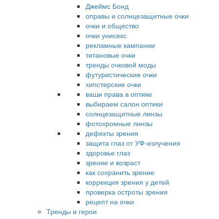
Джеймс Бонд
оправы и солнцезащитные очки
очки и общество
очки унисекс
рекламные кампании
титановые очки
тренды очковой моды
футуристические очки
хипстерские очки
ваши права в оптике
выбираем салон оптики
солнцезащитные линзы
фотохромные линзы
дефекты зрения
защита глаз от УФ-излучения
здоровье глаз
зрение и возраст
как сохранить зрение
коррекция зрения у детей
проверка остроты зрения
рецепт на очки
Тренды и герои