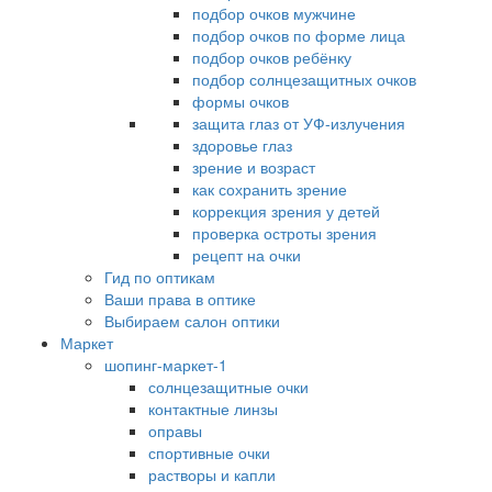
подбор очков мужчине
подбор очков по форме лица
подбор очков ребёнку
подбор солнцезащитных очков
формы очков
защита глаз от УФ-излучения
здоровье глаз
зрение и возраст
как сохранить зрение
коррекция зрения у детей
проверка остроты зрения
рецепт на очки
Гид по оптикам
Ваши права в оптике
Выбираем салон оптики
Маркет
шопинг-маркет-1
солнцезащитные очки
контактные линзы
оправы
спортивные очки
растворы и капли