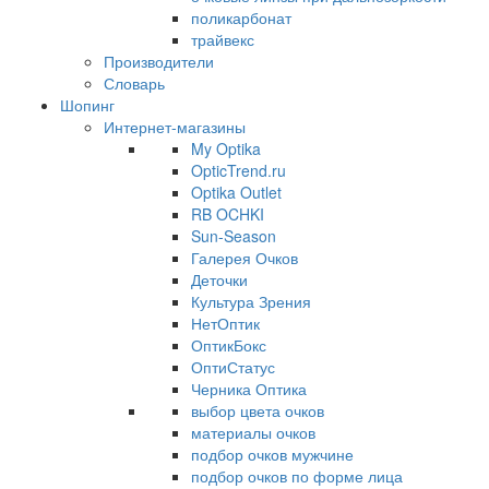
поликарбонат
трайвекс
Производители
Словарь
Шопинг
Интернет-магазины
My Optika
OpticTrend.ru
Optika Outlet
RB OCHKI
Sun-Season
Галерея Очков
Деточки
Культура Зрения
НетОптик
ОптикБокс
ОптиСтатус
Черника Оптика
выбор цвета очков
материалы очков
подбор очков мужчине
подбор очков по форме лица