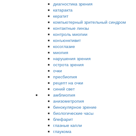
диагностика зрения
катаракта
кератит
компьютерный зрительный синдром
контактные линзы
контроль миопии
конъюнктивит
косоглазие
миопия
нарушения зрения
острота зрения
очки
пресбиопия
рецепт на очки
синий свет
амблиопия
анизометропия
бинокулярное зрение
биологические часы
блефарит
глазные капли
глаукома