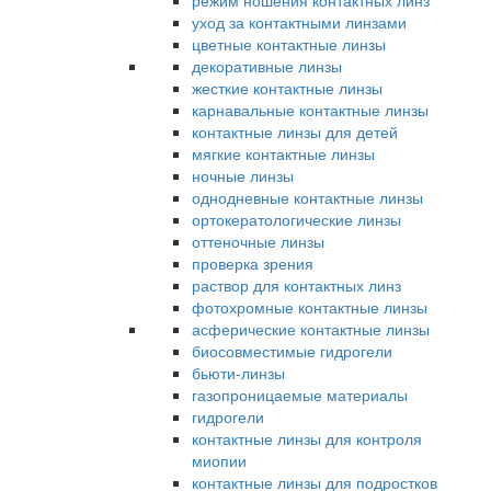
режим ношения контактных линз
уход за контактными линзами
цветные контактные линзы
декоративные линзы
жесткие контактные линзы
карнавальные контактные линзы
контактные линзы для детей
мягкие контактные линзы
ночные линзы
однодневные контактные линзы
ортокератологические линзы
оттеночные линзы
проверка зрения
раствор для контактных линз
фотохромные контактные линзы
асферические контактные линзы
биосовместимые гидрогели
бьюти-линзы
газопроницаемые материалы
гидрогели
контактные линзы для контроля
миопии
контактные линзы для подростков