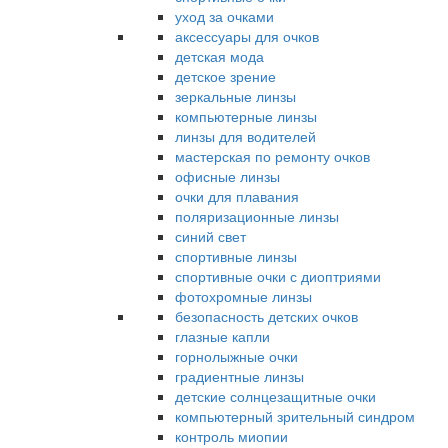
уход за очками
аксессуары для очков
детская мода
детское зрение
зеркальные линзы
компьютерные линзы
линзы для водителей
мастерская по ремонту очков
офисные линзы
очки для плавания
поляризационные линзы
синий свет
спортивные линзы
спортивные очки с диоптриями
фотохромные линзы
безопасность детских очков
глазные капли
горнолыжные очки
градиентные линзы
детские солнцезащитные очки
компьютерный зрительный синдром
контроль миопии