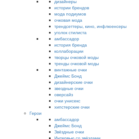
дизайнеры
истории брендов
мода подиумов
очковая мода
трендсеттеры, кино, инфлюенсеры
уголок стилиста
амбассадор
история бренда
коллаборации
творцы очковой моды
тренды очковой моды
винтажные очки
Джеймс Бонд
дизайнерские очки
звездные очки
оверсайз
очки унисекс
хипстерские очки
Герои
амбассадор
Джеймс Бонд
Звёздные очки
Интервью со звёздами