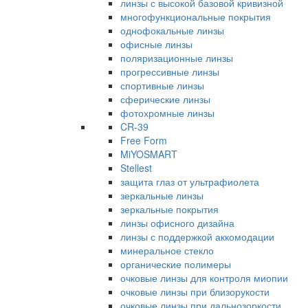
линзы с высокой базовой кривизной
многофункциональные покрытия
однофокальные линзы
офисные линзы
поляризационные линзы
прогрессивные линзы
спортивные линзы
сферические линзы
фотохромные линзы
CR-39
Free Form
MiYOSMART
Stellest
защита глаз от ультрафиолета
зеркальные линзы
зеркальные покрытия
линзы офисного дизайна
линзы с поддержкой аккомодации
минеральное стекло
органические полимеры
очковые линзы для контроля миопии
очковые линзы при близорукости
очковые линзы при дальнозоркости