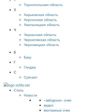
Тернопольская область
Х
Харьковская область
Херсонская область
Хмельницкая область
Ч
Черкасская область
Черниговская область
Черновицкая область
Б
Баку
Г
Гянджа
С
Сумгаит
Стиль
Новости
«звёздные» очки
видео
винтажные очки