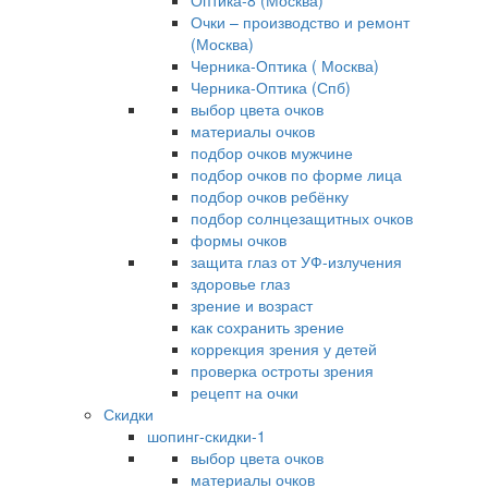
Оптика-8 (Москва)
Очки – производство и ремонт
(Москва)
Черника-Оптика ( Москва)
Черника-Оптика (Спб)
выбор цвета очков
материалы очков
подбор очков мужчине
подбор очков по форме лица
подбор очков ребёнку
подбор солнцезащитных очков
формы очков
защита глаз от УФ-излучения
здоровье глаз
зрение и возраст
как сохранить зрение
коррекция зрения у детей
проверка остроты зрения
рецепт на очки
Скидки
шопинг-скидки-1
выбор цвета очков
материалы очков