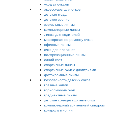
уход за очками
аксессуары для очков
детская мода
детское зрение
зеркальные линзы
компьютерные линзы
линзы для водителей
мастерская по ремонту очков
офисные линзы
очки для плавания
поляризационные линзы
синий свет
спортивные линзы
спортивные очки с диоптриями
фотохромные линзы
безопасность детских очков
глазные капли
горнолыжные очки
градиентные линзы
детские солнцезащитные очки
компьютерный зрительный синдром
контроль миопии