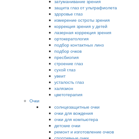
затуманивание зрения
защита глаз от ультрафиолета
здоровье глаз
измерение остроты зрения
коррекция зрения у детей
лазерная коррекция зрения
ортокератология
подбор контактных линз
подбор очков
пресбиопия
строение глаз
сухой глаз
увеит
усталость глаз
халязион
цветотерапия
Очки
солнцезащитные очки
очки для вождения
очки для компьютера
детские очки
ремонт и изготовление очков
спортивные очки