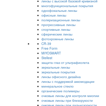
линзы с высокой базовой кривизной
многофункциональные покрытия
однофокальные линзы
офисные линзы
поляризационные линзы
прогрессивные линзы
спортивные линзы
сферические линзы
фотохромные линзы
CR-39
Free Form
MiYOSMART
Stellest
защита глаз от ультрафиолета
зеркальные линзы
зеркальные покрытия
линзы офисного дизайна
линзы с поддержкой аккомодации
минеральное стекло
органические полимеры
очковые линзы для контроля миопии
очковые линзы при близорукости
очковые линзы при дальнозоркости