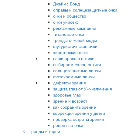
Джеймс Бонд
оправы и солнцезащитные очки
очки и общество
очки унисекс
рекламные кампании
титановые очки
тренды очковой моды
футуристические очки
хипстерские очки
ваши права в оптике
выбираем салон оптики
солнцезащитные линзы
фотохромные линзы
дефекты зрения
защита глаз от УФ-излучения
здоровье глаз
зрение и возраст
как сохранить зрение
коррекция зрения у детей
проверка остроты зрения
рецепт на очки
Тренды и герои