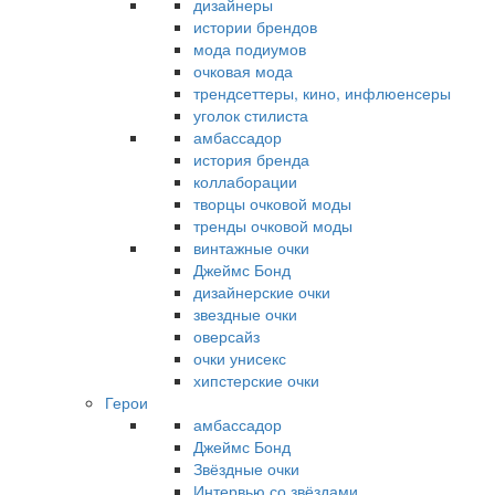
дизайнеры
истории брендов
мода подиумов
очковая мода
трендсеттеры, кино, инфлюенсеры
уголок стилиста
амбассадор
история бренда
коллаборации
творцы очковой моды
тренды очковой моды
винтажные очки
Джеймс Бонд
дизайнерские очки
звездные очки
оверсайз
очки унисекс
хипстерские очки
Герои
амбассадор
Джеймс Бонд
Звёздные очки
Интервью со звёздами