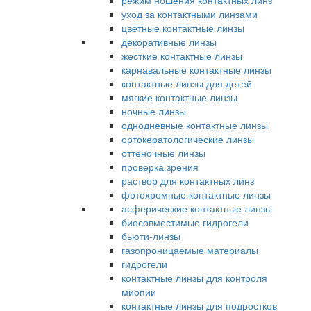
режим ношения контактных линз
уход за контактными линзами
цветные контактные линзы
декоративные линзы
жесткие контактные линзы
карнавальные контактные линзы
контактные линзы для детей
мягкие контактные линзы
ночные линзы
однодневные контактные линзы
ортокератологические линзы
оттеночные линзы
проверка зрения
раствор для контактных линз
фотохромные контактные линзы
асферические контактные линзы
биосовместимые гидрогели
бьюти-линзы
газопроницаемые материалы
гидрогели
контактные линзы для контроля
миопии
контактные линзы для подростков