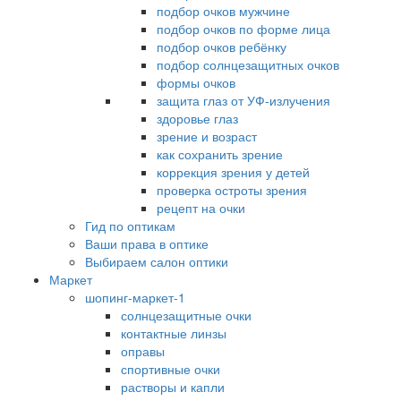
подбор очков мужчине
подбор очков по форме лица
подбор очков ребёнку
подбор солнцезащитных очков
формы очков
защита глаз от УФ-излучения
здоровье глаз
зрение и возраст
как сохранить зрение
коррекция зрения у детей
проверка остроты зрения
рецепт на очки
Гид по оптикам
Ваши права в оптике
Выбираем салон оптики
Маркет
шопинг-маркет-1
солнцезащитные очки
контактные линзы
оправы
спортивные очки
растворы и капли