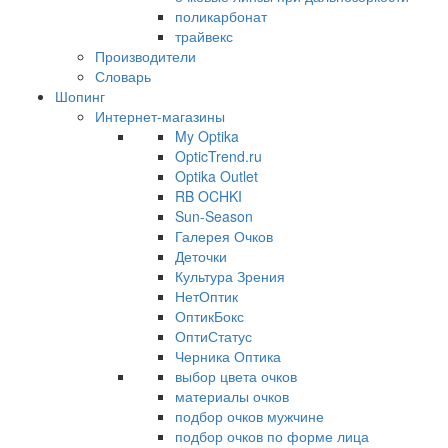
поликарбонат
трайвекс
Производители
Словарь
Шопинг
Интернет-магазины
My Optika
OpticTrend.ru
Optika Outlet
RB OCHKI
Sun-Season
Галерея Очков
Деточки
Культура Зрения
НетОптик
ОптикБокс
ОптиСтатус
Черника Оптика
выбор цвета очков
материалы очков
подбор очков мужчине
подбор очков по форме лица