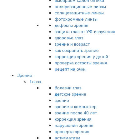
выбираем салон оптики
поляризационные линзы
солнцезащитные линзы
фотохромные линзы
дефекты зрения
защита глаз от УФ-излучения
здоровье глаз
зрение и возраст
как сохранить зрение
коррекция зрения у детей
проверка остроты зрения
рецепт на очки
Зрение
Глаза
болезни глаз
детское зрение
зрение
зрение и компьютер
зрение после 40 лет
коррекция зрения
нарушения зрения
проверка зрения
астигматизм