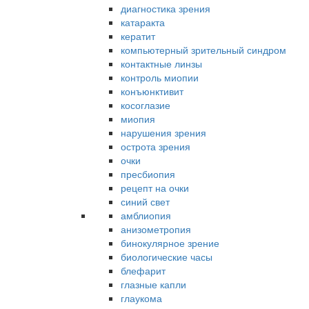
диагностика зрения
катаракта
кератит
компьютерный зрительный синдром
контактные линзы
контроль миопии
конъюнктивит
косоглазие
миопия
нарушения зрения
острота зрения
очки
пресбиопия
рецепт на очки
синий свет
амблиопия
анизометропия
бинокулярное зрение
биологические часы
блефарит
глазные капли
глаукома