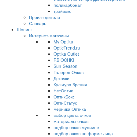
поликарбонат
трайвекс
Производители
Словарь
Шопинг
Интернет-магазины
My Optika
OpticTrend.ru
Optika Outlet
RB OCHKI
Sun-Season
Галерея Очков
Деточки
Культура Зрения
НетОптик
ОптикБокс
ОптиСтатус
Черника Оптика
выбор цвета очков
материалы очков
подбор очков мужчине
подбор очков по форме лица