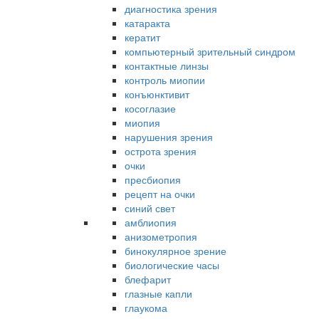
диагностика зрения
катаракта
кератит
компьютерный зрительный синдром
контактные линзы
контроль миопии
конъюнктивит
косоглазие
миопия
нарушения зрения
острота зрения
очки
пресбиопия
рецепт на очки
синий свет
амблиопия
анизометропия
бинокулярное зрение
биологические часы
блефарит
глазные капли
глаукома