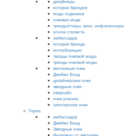
дизайнеры
истории брендов
мода подиумов
очковая мода
трендсеттеры, кино, инфлюенсеры
уголок стилиста
амбассадор
история бренда
коллаборации
творцы очковой моды
тренды очковой моды
винтажные очки
Джеймс Бонд
дизайнерские очки
звездные очки
оверсайз
очки унисекс
хипстерские очки
Герои
амбассадор
Джеймс Бонд
Звёздные очки
Интервью со звёздами