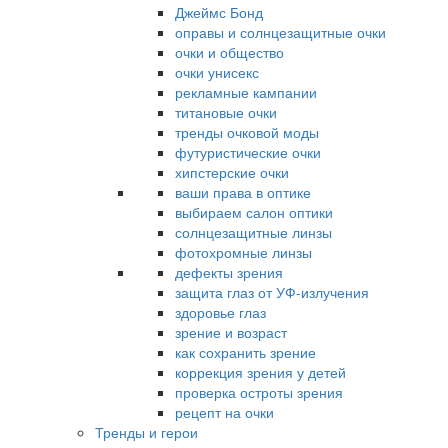
Джеймс Бонд
оправы и солнцезащитные очки
очки и общество
очки унисекс
рекламные кампании
титановые очки
тренды очковой моды
футуристические очки
хипстерские очки
ваши права в оптике
выбираем салон оптики
солнцезащитные линзы
фотохромные линзы
дефекты зрения
защита глаз от УФ-излучения
здоровье глаз
зрение и возраст
как сохранить зрение
коррекция зрения у детей
проверка остроты зрения
рецепт на очки
Тренды и герои