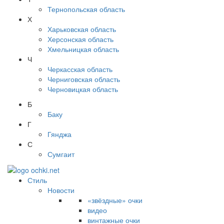
Тернопольская область
Х
Харьковская область
Херсонская область
Хмельницкая область
Ч
Черкасская область
Черниговская область
Черновицкая область
Б
Баку
Г
Гянджа
С
Сумгаит
Стиль
Новости
«звёздные» очки
видео
винтажные очки