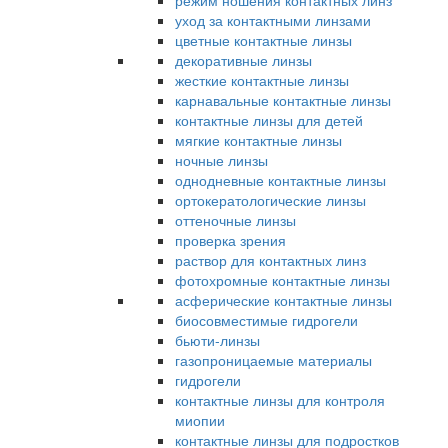
режим ношения контактных линз
уход за контактными линзами
цветные контактные линзы
декоративные линзы
жесткие контактные линзы
карнавальные контактные линзы
контактные линзы для детей
мягкие контактные линзы
ночные линзы
однодневные контактные линзы
ортокератологические линзы
оттеночные линзы
проверка зрения
раствор для контактных линз
фотохромные контактные линзы
асферические контактные линзы
биосовместимые гидрогели
бьюти-линзы
газопроницаемые материалы
гидрогели
контактные линзы для контроля
миопии
контактные линзы для подростков