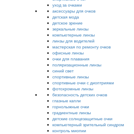
уход за очками
аксессуары для очков
детская мода
детское зрение
зеркальные линзы
компьютерные линзы
линзы для водителей
мастерская по ремонту очков
офисные линзы
очки для плавания
поляризационные линзы
синий свет
спортивные линзы
спортивные очки с диоптриями
фотохромные линзы
безопасность детских очков
глазные капли
горнолыжные очки
градиентные линзы
детские солнцезащитные очки
компьютерный зрительный синдром
контроль миопии