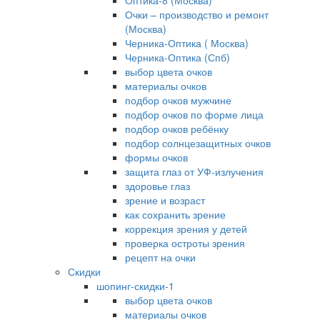
Оптика-8 (Москва)
Очки – производство и ремонт
(Москва)
Черника-Оптика ( Москва)
Черника-Оптика (Спб)
выбор цвета очков
материалы очков
подбор очков мужчине
подбор очков по форме лица
подбор очков ребёнку
подбор солнцезащитных очков
формы очков
защита глаз от УФ-излучения
здоровье глаз
зрение и возраст
как сохранить зрение
коррекция зрения у детей
проверка остроты зрения
рецепт на очки
Скидки
шопинг-скидки-1
выбор цвета очков
материалы очков