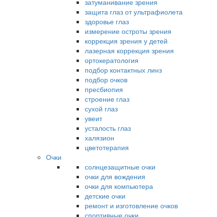
затуманивание зрения
защита глаз от ультрафиолета
здоровье глаз
измерение остроты зрения
коррекция зрения у детей
лазерная коррекция зрения
ортокератология
подбор контактных линз
подбор очков
пресбиопия
строение глаз
сухой глаз
увеит
усталость глаз
халязион
цветотерапия
Очки
солнцезащитные очки
очки для вождения
очки для компьютера
детские очки
ремонт и изготовление очков
спортивные очки