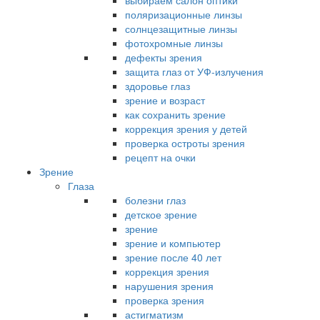
выбираем салон оптики
поляризационные линзы
солнцезащитные линзы
фотохромные линзы
дефекты зрения
защита глаз от УФ-излучения
здоровье глаз
зрение и возраст
как сохранить зрение
коррекция зрения у детей
проверка остроты зрения
рецепт на очки
Зрение
Глаза
болезни глаз
детское зрение
зрение
зрение и компьютер
зрение после 40 лет
коррекция зрения
нарушения зрения
проверка зрения
астигматизм