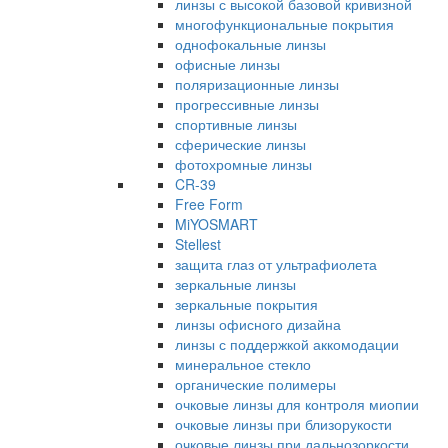
линзы с высокой базовой кривизной
многофункциональные покрытия
однофокальные линзы
офисные линзы
поляризационные линзы
прогрессивные линзы
спортивные линзы
сферические линзы
фотохромные линзы
CR-39
Free Form
MiYOSMART
Stellest
защита глаз от ультрафиолета
зеркальные линзы
зеркальные покрытия
линзы офисного дизайна
линзы с поддержкой аккомодации
минеральное стекло
органические полимеры
очковые линзы для контроля миопии
очковые линзы при близорукости
очковые линзы при дальнозоркости