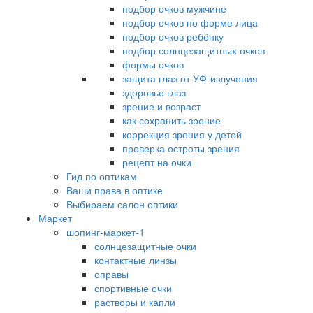
подбор очков мужчине
подбор очков по форме лица
подбор очков ребёнку
подбор солнцезащитных очков
формы очков
защита глаз от УФ-излучения
здоровье глаз
зрение и возраст
как сохранить зрение
коррекция зрения у детей
проверка остроты зрения
рецепт на очки
Гид по оптикам
Ваши права в оптике
Выбираем салон оптики
Маркет
шопинг-маркет-1
солнцезащитные очки
контактные линзы
оправы
спортивные очки
растворы и капли