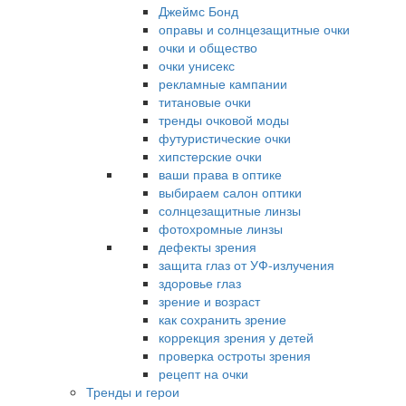
Джеймс Бонд
оправы и солнцезащитные очки
очки и общество
очки унисекс
рекламные кампании
титановые очки
тренды очковой моды
футуристические очки
хипстерские очки
ваши права в оптике
выбираем салон оптики
солнцезащитные линзы
фотохромные линзы
дефекты зрения
защита глаз от УФ-излучения
здоровье глаз
зрение и возраст
как сохранить зрение
коррекция зрения у детей
проверка остроты зрения
рецепт на очки
Тренды и герои