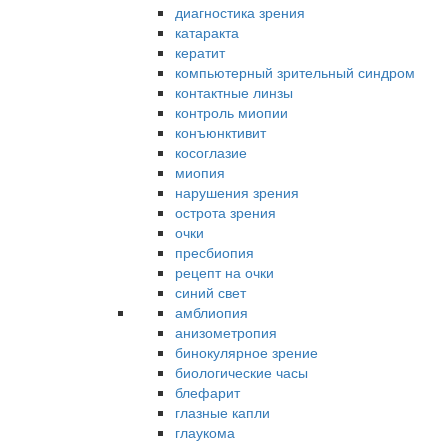
диагностика зрения
катаракта
кератит
компьютерный зрительный синдром
контактные линзы
контроль миопии
конъюнктивит
косоглазие
миопия
нарушения зрения
острота зрения
очки
пресбиопия
рецепт на очки
синий свет
амблиопия
анизометропия
бинокулярное зрение
биологические часы
блефарит
глазные капли
глаукома