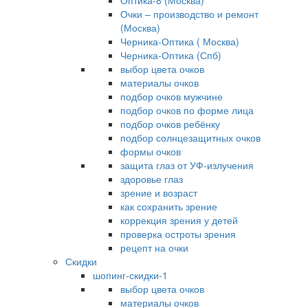
Оптика-8 (Москва)
Очки – производство и ремонт
(Москва)
Черника-Оптика ( Москва)
Черника-Оптика (Спб)
выбор цвета очков
материалы очков
подбор очков мужчине
подбор очков по форме лица
подбор очков ребёнку
подбор солнцезащитных очков
формы очков
защита глаз от УФ-излучения
здоровье глаз
зрение и возраст
как сохранить зрение
коррекция зрения у детей
проверка остроты зрения
рецепт на очки
Скидки
шопинг-скидки-1
выбор цвета очков
материалы очков