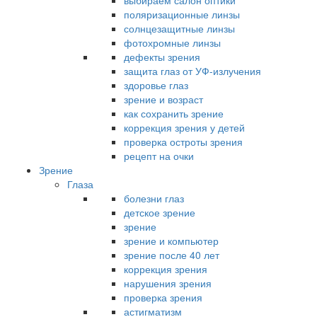
выбираем салон оптики
поляризационные линзы
солнцезащитные линзы
фотохромные линзы
дефекты зрения
защита глаз от УФ-излучения
здоровье глаз
зрение и возраст
как сохранить зрение
коррекция зрения у детей
проверка остроты зрения
рецепт на очки
Зрение
Глаза
болезни глаз
детское зрение
зрение
зрение и компьютер
зрение после 40 лет
коррекция зрения
нарушения зрения
проверка зрения
астигматизм