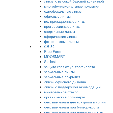
линзы с высокой базовой кривизной
многофункциональные покрытия
однофокальные линзы
офисные линзы
поляризационные линзы
прогрессивные линзы
спортивные линзы
сферические линзы
фотохромные линзы
CR-39
Free Form
MiYOSMART
Stellest
защита глаз от ультрафиолета
зеркальные линзы
зеркальные покрытия
линзы офисного дизайна
линзы с поддержкой аккомодации
минеральное стекло
органические полимеры
очковые линзы для контроля миопии
очковые линзы при близорукости
очковые линзы при дальнозоркости