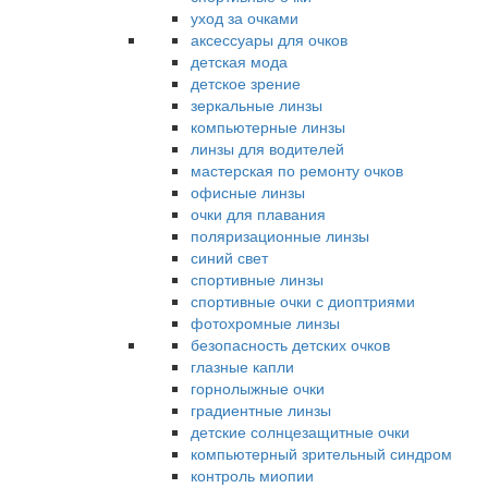
уход за очками
аксессуары для очков
детская мода
детское зрение
зеркальные линзы
компьютерные линзы
линзы для водителей
мастерская по ремонту очков
офисные линзы
очки для плавания
поляризационные линзы
синий свет
спортивные линзы
спортивные очки с диоптриями
фотохромные линзы
безопасность детских очков
глазные капли
горнолыжные очки
градиентные линзы
детские солнцезащитные очки
компьютерный зрительный синдром
контроль миопии