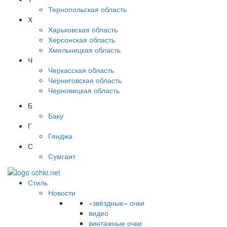
Тернопольская область
Х
Харьковская область
Херсонская область
Хмельницкая область
Ч
Черкасская область
Черниговская область
Черновицкая область
Б
Баку
Г
Гянджа
С
Сумгаит
Стиль
Новости
«звёздные» очки
видео
винтажные очки