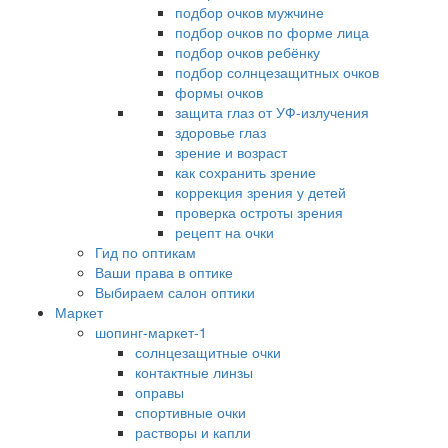
подбор очков мужчине
подбор очков по форме лица
подбор очков ребёнку
подбор солнцезащитных очков
формы очков
защита глаз от УФ-излучения
здоровье глаз
зрение и возраст
как сохранить зрение
коррекция зрения у детей
проверка остроты зрения
рецепт на очки
Гид по оптикам
Ваши права в оптике
Выбираем салон оптики
Маркет
шопинг-маркет-1
солнцезащитные очки
контактные линзы
оправы
спортивные очки
растворы и капли