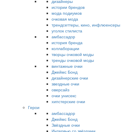
дизайнеры
истории брендов
мода подиумов
очковая мода
трендсеттеры, кино, инфлюенсеры
уголок стилиста
амбассадор
история бренда
коллаборации
творцы очковой моды
тренды очковой моды
винтажные очки
Джеймс Бонд
дизайнерские очки
звездные очки
оверсайз
очки унисекс
хипстерские очки
Герои
амбассадор
Джеймс Бонд
Звёздные очки
Интервью со звёздами