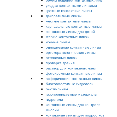
режим ношения контактных линз
уход за контактными линзами
цветные контактные линзы
декоративные линзы
жесткие контактные линзы
карнавальные контактные линзы
контактные линзы для детей
мягкие контактные линзы
ночные линзы
однодневные контактные линзы
ортокератологические линзы
оттеночные линзы
проверка зрения
раствор для контактных линз
фотохромные контактные линзы
асферические контактные линзы
биосовместимые гидрогели
бьюти-линзы
газопроницаемые материалы
гидрогели
контактные линзы для контроля
миопии
контактные линзы для подростков