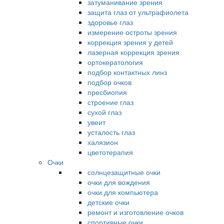
затуманивание зрения
защита глаз от ультрафиолета
здоровье глаз
измерение остроты зрения
коррекция зрения у детей
лазерная коррекция зрения
ортокератология
подбор контактных линз
подбор очков
пресбиопия
строение глаз
сухой глаз
увеит
усталость глаз
халязион
цветотерапия
Очки
солнцезащитные очки
очки для вождения
очки для компьютера
детские очки
ремонт и изготовление очков
спортивные очки