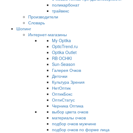
поликарбонат
трайвекс
Производители
Словарь
Шопинг
Интернет-магазины
My Optika
OpticTrend.ru
Optika Outlet
RB OCHKI
Sun-Season
Галерея Очков
Деточки
Культура Зрения
НетОптик
ОптикБокс
ОптиСтатус
Черника Оптика
выбор цвета очков
материалы очков
подбор очков мужчине
подбор очков по форме лица