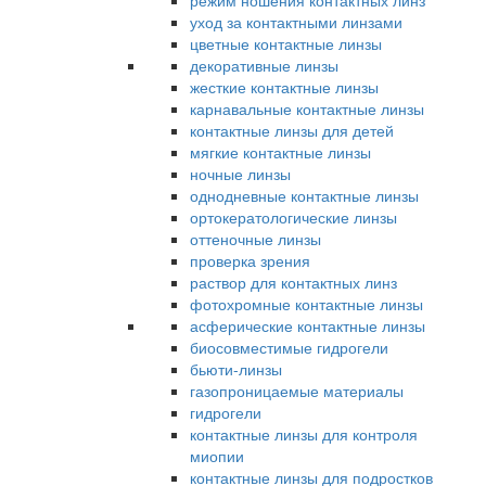
режим ношения контактных линз
уход за контактными линзами
цветные контактные линзы
декоративные линзы
жесткие контактные линзы
карнавальные контактные линзы
контактные линзы для детей
мягкие контактные линзы
ночные линзы
однодневные контактные линзы
ортокератологические линзы
оттеночные линзы
проверка зрения
раствор для контактных линз
фотохромные контактные линзы
асферические контактные линзы
биосовместимые гидрогели
бьюти-линзы
газопроницаемые материалы
гидрогели
контактные линзы для контроля
миопии
контактные линзы для подростков