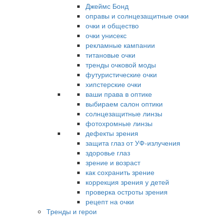
Джеймс Бонд
оправы и солнцезащитные очки
очки и общество
очки унисекс
рекламные кампании
титановые очки
тренды очковой моды
футуристические очки
хипстерские очки
ваши права в оптике
выбираем салон оптики
солнцезащитные линзы
фотохромные линзы
дефекты зрения
защита глаз от УФ-излучения
здоровье глаз
зрение и возраст
как сохранить зрение
коррекция зрения у детей
проверка остроты зрения
рецепт на очки
Тренды и герои