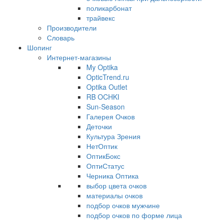
поликарбонат
трайвекс
Производители
Словарь
Шопинг
Интернет-магазины
My Optika
OpticTrend.ru
Optika Outlet
RB OCHKI
Sun-Season
Галерея Очков
Деточки
Культура Зрения
НетОптик
ОптикБокс
ОптиСтатус
Черника Оптика
выбор цвета очков
материалы очков
подбор очков мужчине
подбор очков по форме лица