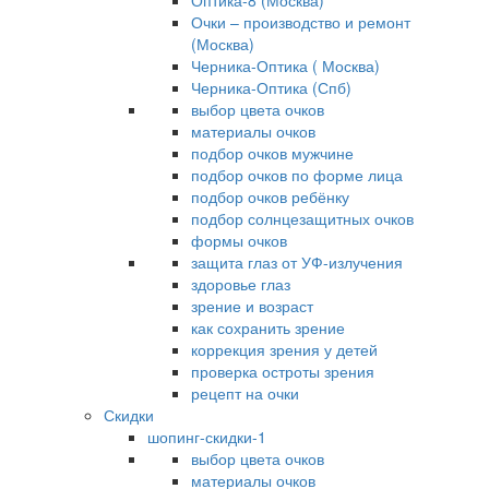
Оптика-8 (Москва)
Очки – производство и ремонт
(Москва)
Черника-Оптика ( Москва)
Черника-Оптика (Спб)
выбор цвета очков
материалы очков
подбор очков мужчине
подбор очков по форме лица
подбор очков ребёнку
подбор солнцезащитных очков
формы очков
защита глаз от УФ-излучения
здоровье глаз
зрение и возраст
как сохранить зрение
коррекция зрения у детей
проверка остроты зрения
рецепт на очки
Скидки
шопинг-скидки-1
выбор цвета очков
материалы очков