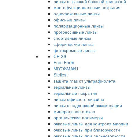
линзы с высокой базовой кривизной
многофункциональные покрытия
однофокальные линзы
офисные линзы
поляризационные линзы
прогрессивные линзы
спортивные линзы
сферические линзы
фотохромные линзы
CR-39
Free Form
MiYOSMART
Stellest
защита глаз от ультрафиолета
зеркальные линзы
зеркальные покрытия
линзы офисного дизайна
линзы с поддержкой аккомодации
минеральное стекло
органические полимеры
очковые линзы для контроля миопии
очковые линзы при близорукости
очковые линзы при дальнозоркости