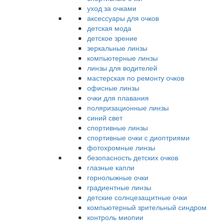
уход за очками
аксессуары для очков
детская мода
детское зрение
зеркальные линзы
компьютерные линзы
линзы для водителей
мастерская по ремонту очков
офисные линзы
очки для плавания
поляризационные линзы
синий свет
спортивные линзы
спортивные очки с диоптриями
фотохромные линзы
безопасность детских очков
глазные капли
горнолыжные очки
градиентные линзы
детские солнцезащитные очки
компьютерный зрительный синдром
контроль миопии