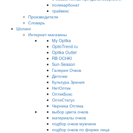
поликарбонат
трайвекс
Производители
Словарь
Шопинг
Интернет-магазины
My Optika
OpticTrend.ru
Optika Outlet
RB OCHKI
Sun-Season
Галерея Очков
Деточки
Культура Зрения
НетОптик
ОптикБокс
ОптиСтатус
Черника Оптика
выбор цвета очков
материалы очков
подбор очков мужчине
подбор очков по форме лица