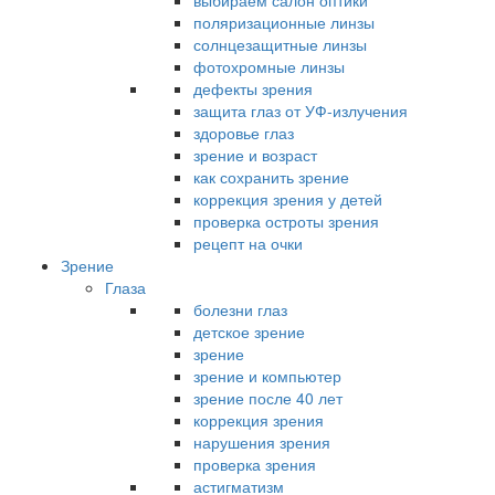
выбираем салон оптики
поляризационные линзы
солнцезащитные линзы
фотохромные линзы
дефекты зрения
защита глаз от УФ-излучения
здоровье глаз
зрение и возраст
как сохранить зрение
коррекция зрения у детей
проверка остроты зрения
рецепт на очки
Зрение
Глаза
болезни глаз
детское зрение
зрение
зрение и компьютер
зрение после 40 лет
коррекция зрения
нарушения зрения
проверка зрения
астигматизм