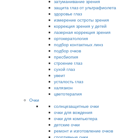
затуманивание зрения
защита глаз от ультрафиолета
здоровье глаз
измерение остроты зрения
коррекция зрения у детей
лазерная коррекция зрения
ортокератология
подбор контактных линз
подбор очков
пресбиопия
строение глаз
сухой глаз
увеит
усталость глаз
халязион
цветотерапия
Очки
солнцезащитные очки
очки для вождения
очки для компьютера
детские очки
ремонт и изготовление очков
спортивные очки