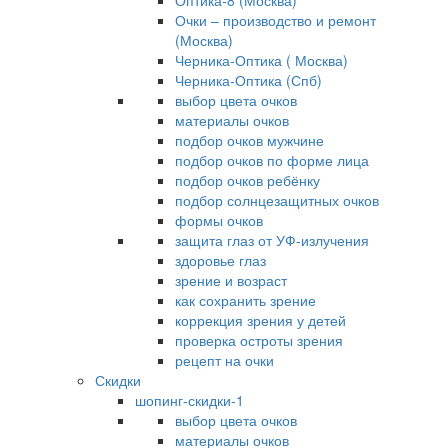
Оптика-8 (Москва)
Очки – производство и ремонт
(Москва)
Черника-Оптика ( Москва)
Черника-Оптика (Спб)
выбор цвета очков
материалы очков
подбор очков мужчине
подбор очков по форме лица
подбор очков ребёнку
подбор солнцезащитных очков
формы очков
защита глаз от УФ-излучения
здоровье глаз
зрение и возраст
как сохранить зрение
коррекция зрения у детей
проверка остроты зрения
рецепт на очки
Скидки
шопинг-скидки-1
выбор цвета очков
материалы очков