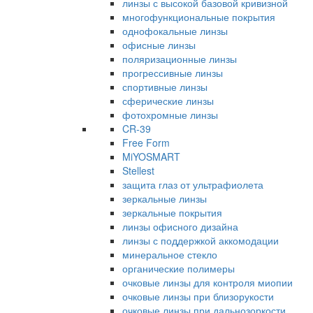
линзы с высокой базовой кривизной
многофункциональные покрытия
однофокальные линзы
офисные линзы
поляризационные линзы
прогрессивные линзы
спортивные линзы
сферические линзы
фотохромные линзы
CR-39
Free Form
MiYOSMART
Stellest
защита глаз от ультрафиолета
зеркальные линзы
зеркальные покрытия
линзы офисного дизайна
линзы с поддержкой аккомодации
минеральное стекло
органические полимеры
очковые линзы для контроля миопии
очковые линзы при близорукости
очковые линзы при дальнозоркости