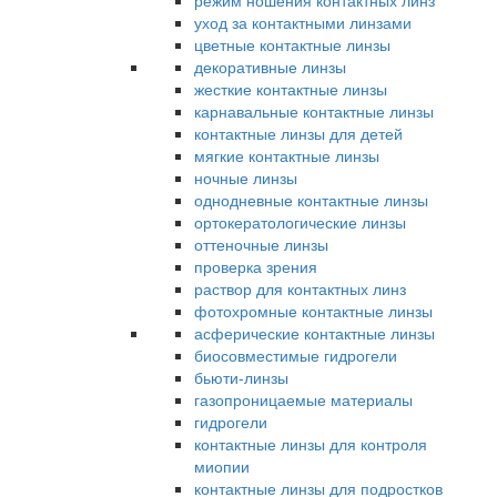
режим ношения контактных линз
уход за контактными линзами
цветные контактные линзы
декоративные линзы
жесткие контактные линзы
карнавальные контактные линзы
контактные линзы для детей
мягкие контактные линзы
ночные линзы
однодневные контактные линзы
ортокератологические линзы
оттеночные линзы
проверка зрения
раствор для контактных линз
фотохромные контактные линзы
асферические контактные линзы
биосовместимые гидрогели
бьюти-линзы
газопроницаемые материалы
гидрогели
контактные линзы для контроля
миопии
контактные линзы для подростков