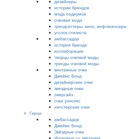
дизайнеры
истории брендов
мода подиумов
очковая мода
трендсеттеры, кино, инфлюенсеры
уголок стилиста
амбассадор
история бренда
коллаборации
творцы очковой моды
тренды очковой моды
винтажные очки
Джеймс Бонд
дизайнерские очки
звездные очки
оверсайз
очки унисекс
хипстерские очки
Герои
амбассадор
Джеймс Бонд
Звёздные очки
Интервью со звёздами