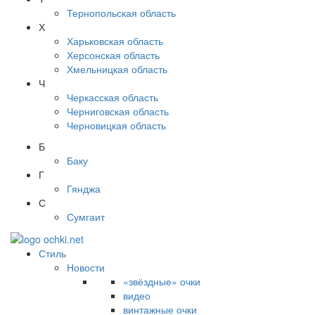
Тернопольская область
Х
Харьковская область
Херсонская область
Хмельницкая область
Ч
Черкасская область
Черниговская область
Черновицкая область
Б
Баку
Г
Гянджа
С
Сумгаит
Стиль
Новости
«звёздные» очки
видео
винтажные очки