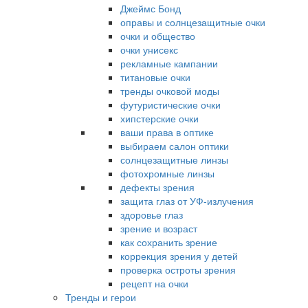
Джеймс Бонд
оправы и солнцезащитные очки
очки и общество
очки унисекс
рекламные кампании
титановые очки
тренды очковой моды
футуристические очки
хипстерские очки
ваши права в оптике
выбираем салон оптики
солнцезащитные линзы
фотохромные линзы
дефекты зрения
защита глаз от УФ-излучения
здоровье глаз
зрение и возраст
как сохранить зрение
коррекция зрения у детей
проверка остроты зрения
рецепт на очки
Тренды и герои