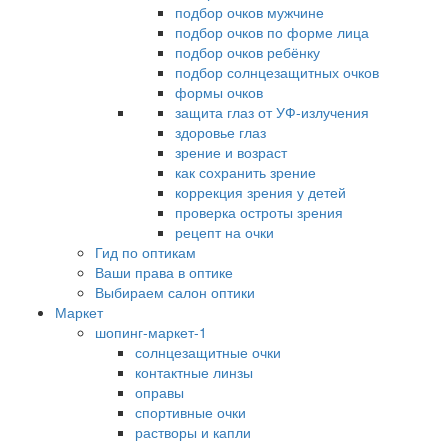
подбор очков мужчине
подбор очков по форме лица
подбор очков ребёнку
подбор солнцезащитных очков
формы очков
защита глаз от УФ-излучения
здоровье глаз
зрение и возраст
как сохранить зрение
коррекция зрения у детей
проверка остроты зрения
рецепт на очки
Гид по оптикам
Ваши права в оптике
Выбираем салон оптики
Маркет
шопинг-маркет-1
солнцезащитные очки
контактные линзы
оправы
спортивные очки
растворы и капли