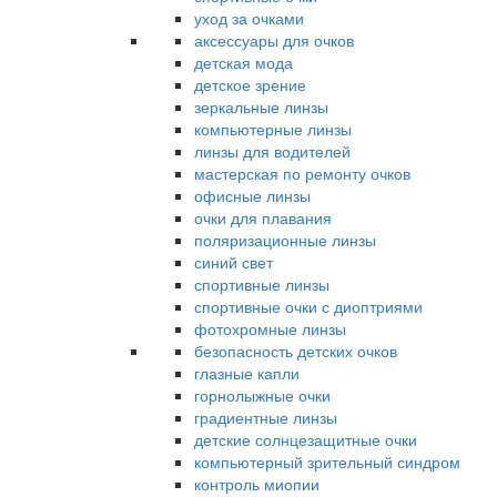
уход за очками
аксессуары для очков
детская мода
детское зрение
зеркальные линзы
компьютерные линзы
линзы для водителей
мастерская по ремонту очков
офисные линзы
очки для плавания
поляризационные линзы
синий свет
спортивные линзы
спортивные очки с диоптриями
фотохромные линзы
безопасность детских очков
глазные капли
горнолыжные очки
градиентные линзы
детские солнцезащитные очки
компьютерный зрительный синдром
контроль миопии