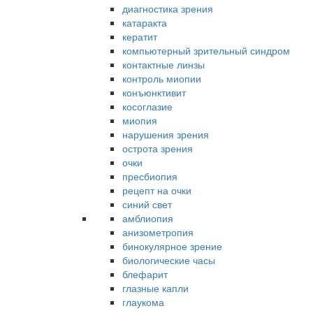
диагностика зрения
катаракта
кератит
компьютерный зрительный синдром
контактные линзы
контроль миопии
конъюнктивит
косоглазие
миопия
нарушения зрения
острота зрения
очки
пресбиопия
рецепт на очки
синий свет
амблиопия
анизометропия
бинокулярное зрение
биологические часы
блефарит
глазные капли
глаукома