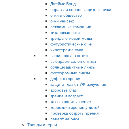
Джеймс Бонд
оправы и солнцезащитные очки
очки и общество
очки унисекс
рекламные кампании
титановые очки
тренды очковой моды
футуристические очки
хипстерские очки
ваши права в оптике
выбираем салон оптики
солнцезащитные линзы
фотохромные линзы
дефекты зрения
защита глаз от УФ-излучения
здоровье глаз
зрение и возраст
как сохранить зрение
коррекция зрения у детей
проверка остроты зрения
рецепт на очки
Тренды и герои