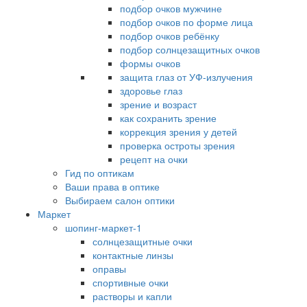
подбор очков мужчине
подбор очков по форме лица
подбор очков ребёнку
подбор солнцезащитных очков
формы очков
защита глаз от УФ-излучения
здоровье глаз
зрение и возраст
как сохранить зрение
коррекция зрения у детей
проверка остроты зрения
рецепт на очки
Гид по оптикам
Ваши права в оптике
Выбираем салон оптики
Маркет
шопинг-маркет-1
солнцезащитные очки
контактные линзы
оправы
спортивные очки
растворы и капли