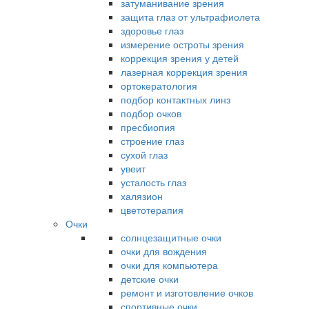
затуманивание зрения
защита глаз от ультрафиолета
здоровье глаз
измерение остроты зрения
коррекция зрения у детей
лазерная коррекция зрения
ортокератология
подбор контактных линз
подбор очков
пресбиопия
строение глаз
сухой глаз
увеит
усталость глаз
халязион
цветотерапия
Очки
солнцезащитные очки
очки для вождения
очки для компьютера
детские очки
ремонт и изготовление очков
спортивные очки