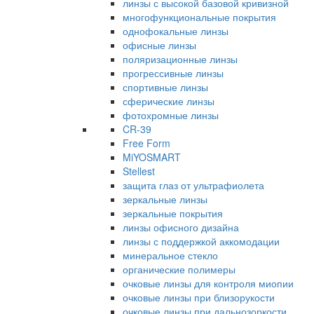
линзы с высокой базовой кривизной
многофункциональные покрытия
однофокальные линзы
офисные линзы
поляризационные линзы
прогрессивные линзы
спортивные линзы
сферические линзы
фотохромные линзы
CR-39
Free Form
MiYOSMART
Stellest
защита глаз от ультрафиолета
зеркальные линзы
зеркальные покрытия
линзы офисного дизайна
линзы с поддержкой аккомодации
минеральное стекло
органические полимеры
очковые линзы для контроля миопии
очковые линзы при близорукости
очковые линзы при дальнозоркости