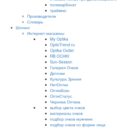
поликарбонат
трайвекс
Производители
Словарь
Шопинг
Интернет-магазины
My Optika
OpticTrend.ru
Optika Outlet
RB OCHKI
Sun-Season
Галерея Очков
Деточки
Культура Зрения
НетОптик
ОптикБокс
ОптиСтатус
Черника Оптика
выбор цвета очков
материалы очков
подбор очков мужчине
подбор очков по форме лица