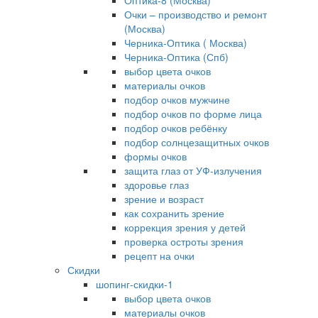
Оптика-8 (Москва)
Очки – производство и ремонт
(Москва)
Черника-Оптика ( Москва)
Черника-Оптика (Спб)
выбор цвета очков
материалы очков
подбор очков мужчине
подбор очков по форме лица
подбор очков ребёнку
подбор солнцезащитных очков
формы очков
защита глаз от УФ-излучения
здоровье глаз
зрение и возраст
как сохранить зрение
коррекция зрения у детей
проверка остроты зрения
рецепт на очки
Скидки
шопинг-скидки-1
выбор цвета очков
материалы очков