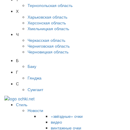
Тернопольская область
Х
Харьковская область
Херсонская область
Хмельницкая область
Ч
Черкасская область
Черниговская область
Черновицкая область
Б
Баку
Г
Гянджа
С
Сумгаит
Стиль
Новости
«звёздные» очки
видео
винтажные очки