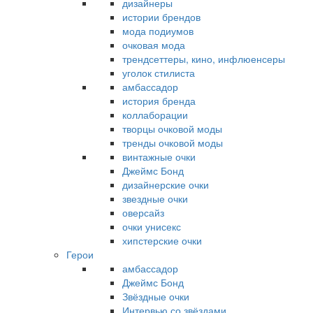
дизайнеры
истории брендов
мода подиумов
очковая мода
трендсеттеры, кино, инфлюенсеры
уголок стилиста
амбассадор
история бренда
коллаборации
творцы очковой моды
тренды очковой моды
винтажные очки
Джеймс Бонд
дизайнерские очки
звездные очки
оверсайз
очки унисекс
хипстерские очки
Герои
амбассадор
Джеймс Бонд
Звёздные очки
Интервью со звёздами