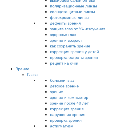
выбираем салон оптики
поляризационные линзы
солнцезащитные линзы
фотохромные линзы
дефекты зрения
защита глаз от УФ-излучения
здоровье глаз
зрение и возраст
как сохранить зрение
коррекция зрения у детей
проверка остроты зрения
рецепт на очки
Зрение
Глаза
болезни глаз
детское зрение
зрение
зрение и компьютер
зрение после 40 лет
коррекция зрения
нарушения зрения
проверка зрения
астигматизм