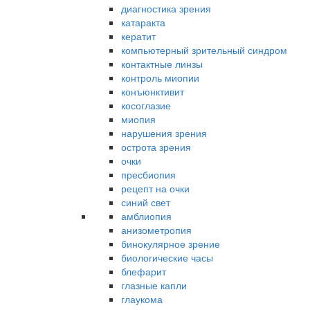
диагностика зрения
катаракта
кератит
компьютерный зрительный синдром
контактные линзы
контроль миопии
конъюнктивит
косоглазие
миопия
нарушения зрения
острота зрения
очки
пресбиопия
рецепт на очки
синий свет
амблиопия
анизометропия
бинокулярное зрение
биологические часы
блефарит
глазные капли
глаукома