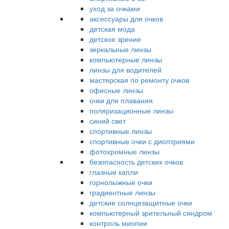
уход за очками
аксессуары для очков
детская мода
детское зрение
зеркальные линзы
компьютерные линзы
линзы для водителей
мастерская по ремонту очков
офисные линзы
очки для плавания
поляризационные линзы
синий свет
спортивные линзы
спортивные очки с диоптриями
фотохромные линзы
безопасность детских очков
глазные капли
горнолыжные очки
градиентные линзы
детские солнцезащитные очки
компьютерный зрительный синдром
контроль миопии