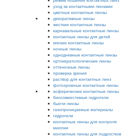
режим ношения контактных линз
уход за контактными линзами
цветные контактные линзы
декоративные линзы
жесткие контактные линзы
карнавальные контактные линзы
контактные линзы для детей
мягкие контактные линзы
ночные линзы
однодневные контактные линзы
ортокератологические линзы
оттеночные линзы
проверка зрения
раствор для контактных линз
фотохромные контактные линзы
асферические контактные линзы
биосовместимые гидрогели
бьюти-линзы
газопроницаемые материалы
гидрогели
контактные линзы для контроля
миопии
контактные линзы для подростков