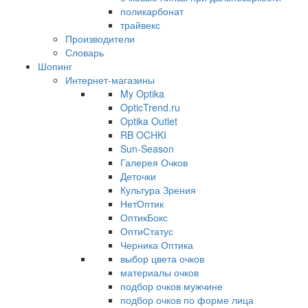
поликарбонат
трайвекс
Производители
Словарь
Шопинг
Интернет-магазины
My Optika
OpticTrend.ru
Optika Outlet
RB OCHKI
Sun-Season
Галерея Очков
Деточки
Культура Зрения
НетОптик
ОптикБокс
ОптиСтатус
Черника Оптика
выбор цвета очков
материалы очков
подбор очков мужчине
подбор очков по форме лица