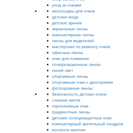
уход за очками
аксессуары для очков
детская мода
детское зрение
зеркальные линзы
компьютерные линзы
линзы для водителей
мастерская по ремонту очков
офисные линзы
очки для плавания
поляризационные линзы
синий свет
спортивные линзы
спортивные очки с диоптриями
фотохромные линзы
безопасность детских очков
глазные капли
горнолыжные очки
градиентные линзы
детские солнцезащитные очки
компьютерный зрительный синдром
контроль миопии