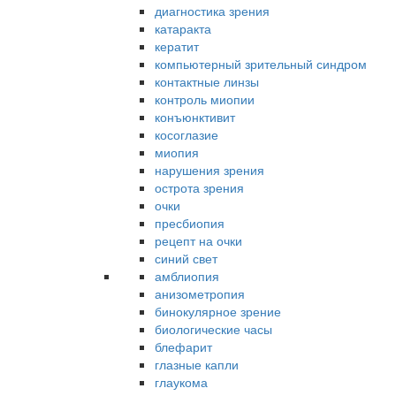
диагностика зрения
катаракта
кератит
компьютерный зрительный синдром
контактные линзы
контроль миопии
конъюнктивит
косоглазие
миопия
нарушения зрения
острота зрения
очки
пресбиопия
рецепт на очки
синий свет
амблиопия
анизометропия
бинокулярное зрение
биологические часы
блефарит
глазные капли
глаукома