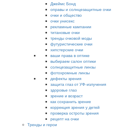
Джеймс Бонд
оправы и солнцезащитные очки
очки и общество
очки унисекс
рекламные кампании
титановые очки
тренды очковой моды
футуристические очки
хипстерские очки
ваши права в оптике
выбираем салон оптики
солнцезащитные линзы
фотохромные линзы
дефекты зрения
защита глаз от УФ-излучения
здоровье глаз
зрение и возраст
как сохранить зрение
коррекция зрения у детей
проверка остроты зрения
рецепт на очки
Тренды и герои