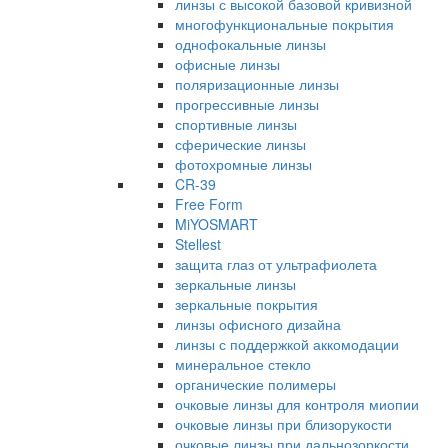
линзы с высокой базовой кривизной
многофункциональные покрытия
однофокальные линзы
офисные линзы
поляризационные линзы
прогрессивные линзы
спортивные линзы
сферические линзы
фотохромные линзы
CR-39
Free Form
MiYOSMART
Stellest
защита глаз от ультрафиолета
зеркальные линзы
зеркальные покрытия
линзы офисного дизайна
линзы с поддержкой аккомодации
минеральное стекло
органические полимеры
очковые линзы для контроля миопии
очковые линзы при близорукости
очковые линзы при дальнозоркости