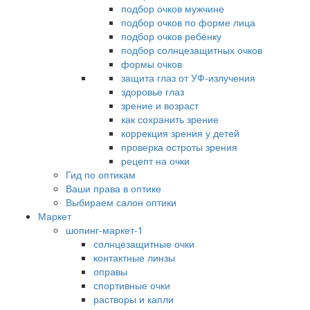
подбор очков мужчине
подбор очков по форме лица
подбор очков ребёнку
подбор солнцезащитных очков
формы очков
защита глаз от УФ-излучения
здоровье глаз
зрение и возраст
как сохранить зрение
коррекция зрения у детей
проверка остроты зрения
рецепт на очки
Гид по оптикам
Ваши права в оптике
Выбираем салон оптики
Маркет
шопинг-маркет-1
солнцезащитные очки
контактные линзы
оправы
спортивные очки
растворы и капли