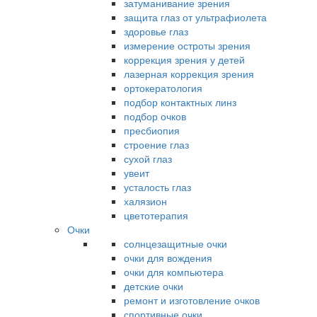
затуманивание зрения
защита глаз от ультрафиолета
здоровье глаз
измерение остроты зрения
коррекция зрения у детей
лазерная коррекция зрения
ортокератология
подбор контактных линз
подбор очков
пресбиопия
строение глаз
сухой глаз
увеит
усталость глаз
халязион
цветотерапия
Очки
солнцезащитные очки
очки для вождения
очки для компьютера
детские очки
ремонт и изготовление очков
спортивные очки