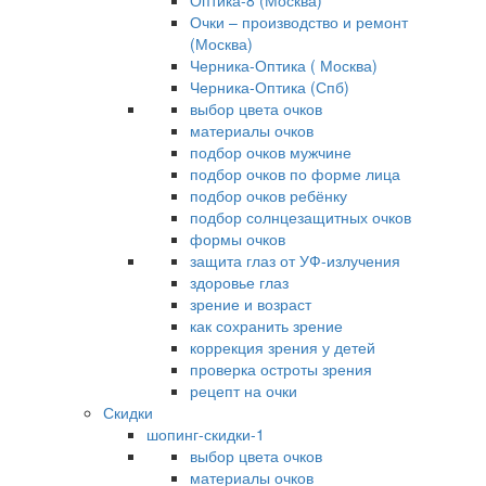
Оптика-8 (Москва)
Очки – производство и ремонт
(Москва)
Черника-Оптика ( Москва)
Черника-Оптика (Спб)
выбор цвета очков
материалы очков
подбор очков мужчине
подбор очков по форме лица
подбор очков ребёнку
подбор солнцезащитных очков
формы очков
защита глаз от УФ-излучения
здоровье глаз
зрение и возраст
как сохранить зрение
коррекция зрения у детей
проверка остроты зрения
рецепт на очки
Скидки
шопинг-скидки-1
выбор цвета очков
материалы очков