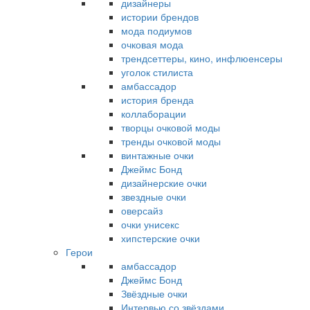
дизайнеры
истории брендов
мода подиумов
очковая мода
трендсеттеры, кино, инфлюенсеры
уголок стилиста
амбассадор
история бренда
коллаборации
творцы очковой моды
тренды очковой моды
винтажные очки
Джеймс Бонд
дизайнерские очки
звездные очки
оверсайз
очки унисекс
хипстерские очки
Герои
амбассадор
Джеймс Бонд
Звёздные очки
Интервью со звёздами