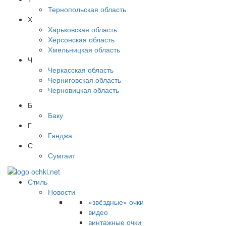
Тернопольская область
Х
Харьковская область
Херсонская область
Хмельницкая область
Ч
Черкасская область
Черниговская область
Черновицкая область
Б
Баку
Г
Гянджа
С
Сумгаит
Стиль
Новости
«звёздные» очки
видео
винтажные очки