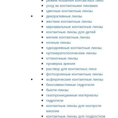
режим ношения контактных линз
уход за контактными линзами
цветные контактные линзы
декоративные линзы
жесткие контактные линзы
карнавальные контактные линзы
контактные линзы для детей
мягкие контактные линзы
ночные линзы
однодневные контактные линзы
ортокератологические линзы
оттеночные линзы
проверка зрения
раствор для контактных линз
фотохромные контактные линзы
асферические контактные линзы
биосовместимые гидрогели
бьюти-линзы
газопроницаемые материалы
гидрогели
контактные линзы для контроля
миопии
контактные линзы для подростков