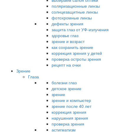
выбираем салон оптики
поляризационные линзы
солнцезащитные линзы
фотохромные линзы
дефекты зрения
защита глаз от УФ-излучения
здоровье глаз
зрение и возраст
как сохранить зрение
коррекция зрения у детей
проверка остроты зрения
рецепт на очки
Зрение
Глаза
болезни глаз
детское зрение
зрение
зрение и компьютер
зрение после 40 лет
коррекция зрения
нарушения зрения
проверка зрения
астигматизм