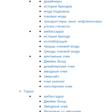
дизайнеры
истории брендов
мода подиумов
очковая мода
трендсеттеры, кино, инфлюенсеры
уголок стилиста
амбассадор
история бренда
коллаборации
творцы очковой моды
тренды очковой моды
винтажные очки
Джеймс Бонд
дизайнерские очки
звездные очки
оверсайз
очки унисекс
хипстерские очки
Герои
амбассадор
Джеймс Бонд
Звёздные очки
Интервью со звёздами