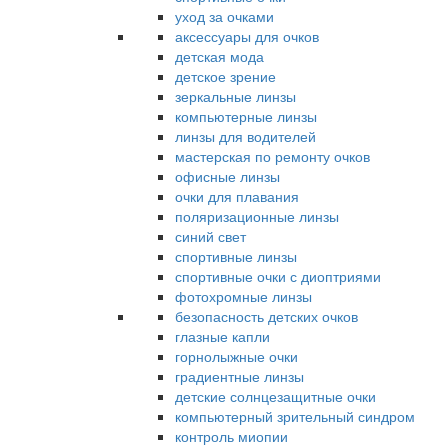
уход за очками
аксессуары для очков
детская мода
детское зрение
зеркальные линзы
компьютерные линзы
линзы для водителей
мастерская по ремонту очков
офисные линзы
очки для плавания
поляризационные линзы
синий свет
спортивные линзы
спортивные очки с диоптриями
фотохромные линзы
безопасность детских очков
глазные капли
горнолыжные очки
градиентные линзы
детские солнцезащитные очки
компьютерный зрительный синдром
контроль миопии