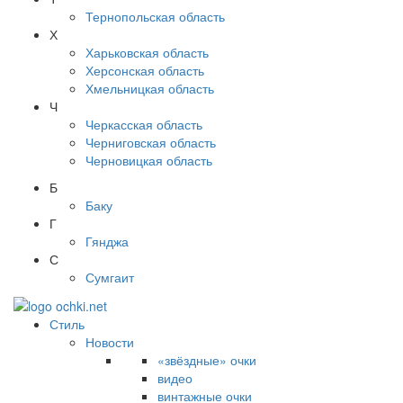
Тернопольская область
Х
Харьковская область
Херсонская область
Хмельницкая область
Ч
Черкасская область
Черниговская область
Черновицкая область
Б
Баку
Г
Гянджа
С
Сумгаит
Стиль
Новости
«звёздные» очки
видео
винтажные очки