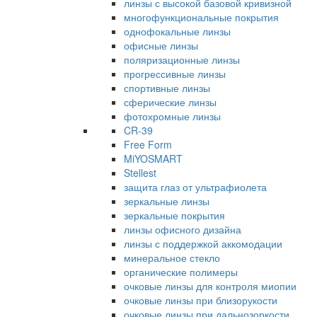
линзы с высокой базовой кривизной
многофункциональные покрытия
однофокальные линзы
офисные линзы
поляризационные линзы
прогрессивные линзы
спортивные линзы
сферические линзы
фотохромные линзы
CR-39
Free Form
MiYOSMART
Stellest
защита глаз от ультрафиолета
зеркальные линзы
зеркальные покрытия
линзы офисного дизайна
линзы с поддержкой аккомодации
минеральное стекло
органические полимеры
очковые линзы для контроля миопии
очковые линзы при близорукости
очковые линзы при дальнозоркости