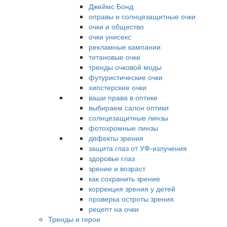
Джеймс Бонд
оправы и солнцезащитные очки
очки и общество
очки унисекс
рекламные кампании
титановые очки
тренды очковой моды
футуристические очки
хипстерские очки
ваши права в оптике
выбираем салон оптики
солнцезащитные линзы
фотохромные линзы
дефекты зрения
защита глаз от УФ-излучения
здоровье глаз
зрение и возраст
как сохранить зрение
коррекция зрения у детей
проверка остроты зрения
рецепт на очки
Тренды и герои