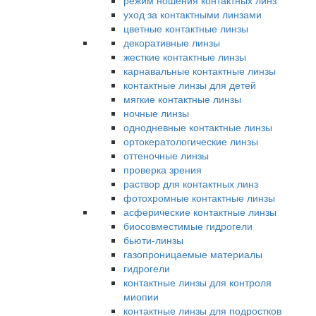
режим ношения контактных линз
уход за контактными линзами
цветные контактные линзы
декоративные линзы
жесткие контактные линзы
карнавальные контактные линзы
контактные линзы для детей
мягкие контактные линзы
ночные линзы
однодневные контактные линзы
ортокератологические линзы
оттеночные линзы
проверка зрения
раствор для контактных линз
фотохромные контактные линзы
асферические контактные линзы
биосовместимые гидрогели
бьюти-линзы
газопроницаемые материалы
гидрогели
контактные линзы для контроля
миопии
контактные линзы для подростков