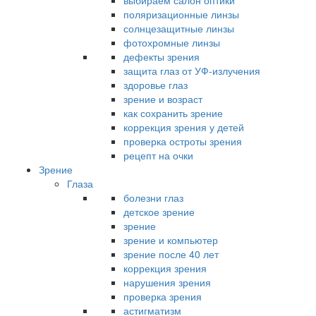
выбираем салон оптики
поляризационные линзы
солнцезащитные линзы
фотохромные линзы
дефекты зрения
защита глаз от УФ-излучения
здоровье глаз
зрение и возраст
как сохранить зрение
коррекция зрения у детей
проверка остроты зрения
рецепт на очки
Зрение
Глаза
болезни глаз
детское зрение
зрение
зрение и компьютер
зрение после 40 лет
коррекция зрения
нарушения зрения
проверка зрения
астигматизм