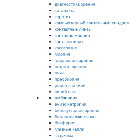
диагностика зрения
катаракта
кератит
компьютерный зрительный синдром
контактные линзы
контроль миопии
конъюнктивит
косоглазие
миопия
нарушения зрения
острота зрения
очки
пресбиопия
рецепт на очки
синий свет
амблиопия
анизометропия
бинокулярное зрение
биологические часы
блефарит
глазные капли
глаукома