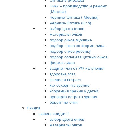
Оптика-8 (Москва)
Очки – производство и ремонт
(Москва)
Черника-Оптика ( Москва)
Черника-Оптика (Спб)
выбор цвета очков
материалы очков
подбор очков мужчине
подбор очков по форме лица
подбор очков ребёнку
подбор солнцезащитных очков
формы очков
защита глаз от УФ-излучения
здоровье глаз
зрение и возраст
как сохранить зрение
коррекция зрения у детей
проверка остроты зрения
рецепт на очки
Скидки
шопинг-скидки-1
выбор цвета очков
материалы очков