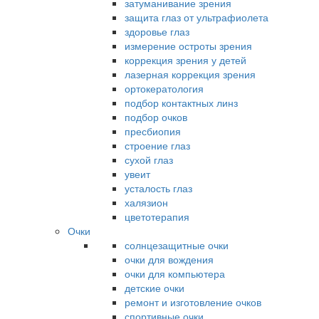
затуманивание зрения
защита глаз от ультрафиолета
здоровье глаз
измерение остроты зрения
коррекция зрения у детей
лазерная коррекция зрения
ортокератология
подбор контактных линз
подбор очков
пресбиопия
строение глаз
сухой глаз
увеит
усталость глаз
халязион
цветотерапия
Очки
солнцезащитные очки
очки для вождения
очки для компьютера
детские очки
ремонт и изготовление очков
спортивные очки