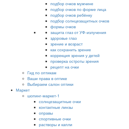
подбор очков мужчине
подбор очков по форме лица
подбор очков ребёнку
подбор солнцезащитных очков
формы очков
защита глаз от УФ-излучения
здоровье глаз
зрение и возраст
как сохранить зрение
коррекция зрения у детей
проверка остроты зрения
рецепт на очки
Гид по оптикам
Ваши права в оптике
Выбираем салон оптики
Маркет
шопинг-маркет-1
солнцезащитные очки
контактные линзы
оправы
спортивные очки
растворы и капли