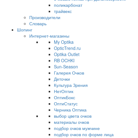
поликарбонат
трайвекс
Производители
Словарь
Шопинг
Интернет-магазины
My Optika
OpticTrend.ru
Optika Outlet
RB OCHKI
Sun-Season
Галерея Очков
Деточки
Культура Зрения
НетОптик
ОптикБокс
ОптиСтатус
Черника Оптика
выбор цвета очков
материалы очков
подбор очков мужчине
подбор очков по форме лица