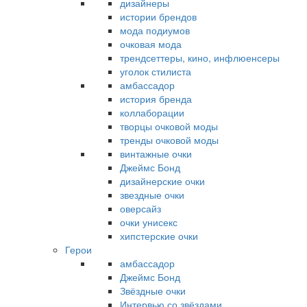
дизайнеры
истории брендов
мода подиумов
очковая мода
трендсеттеры, кино, инфлюенсеры
уголок стилиста
амбассадор
история бренда
коллаборации
творцы очковой моды
тренды очковой моды
винтажные очки
Джеймс Бонд
дизайнерские очки
звездные очки
оверсайз
очки унисекс
хипстерские очки
Герои
амбассадор
Джеймс Бонд
Звёздные очки
Интервью со звёздами