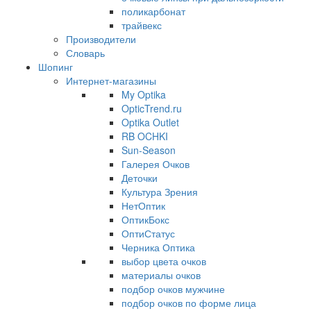
поликарбонат
трайвекс
Производители
Словарь
Шопинг
Интернет-магазины
My Optika
OpticTrend.ru
Optika Outlet
RB OCHKI
Sun-Season
Галерея Очков
Деточки
Культура Зрения
НетОптик
ОптикБокс
ОптиСтатус
Черника Оптика
выбор цвета очков
материалы очков
подбор очков мужчине
подбор очков по форме лица