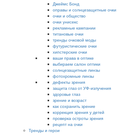
Джеймс Бонд
оправы и солнцезащитные очки
очки и общество
очки унисекс
рекламные кампании
титановые очки
тренды очковой моды
футуристические очки
хипстерские очки
ваши права в оптике
выбираем салон оптики
солнцезащитные линзы
фотохромные линзы
дефекты зрения
защита глаз от УФ-излучения
здоровье глаз
зрение и возраст
как сохранить зрение
коррекция зрения у детей
проверка остроты зрения
рецепт на очки
Тренды и герои