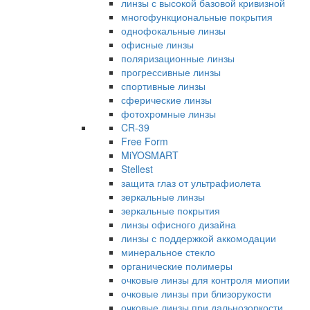
линзы с высокой базовой кривизной
многофункциональные покрытия
однофокальные линзы
офисные линзы
поляризационные линзы
прогрессивные линзы
спортивные линзы
сферические линзы
фотохромные линзы
CR-39
Free Form
MiYOSMART
Stellest
защита глаз от ультрафиолета
зеркальные линзы
зеркальные покрытия
линзы офисного дизайна
линзы с поддержкой аккомодации
минеральное стекло
органические полимеры
очковые линзы для контроля миопии
очковые линзы при близорукости
очковые линзы при дальнозоркости