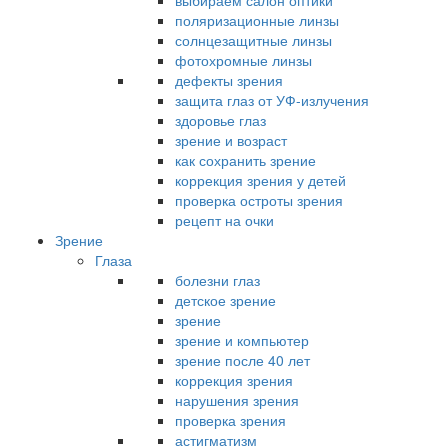
выбираем салон оптики
поляризационные линзы
солнцезащитные линзы
фотохромные линзы
дефекты зрения
защита глаз от УФ-излучения
здоровье глаз
зрение и возраст
как сохранить зрение
коррекция зрения у детей
проверка остроты зрения
рецепт на очки
Зрение
Глаза
болезни глаз
детское зрение
зрение
зрение и компьютер
зрение после 40 лет
коррекция зрения
нарушения зрения
проверка зрения
астигматизм