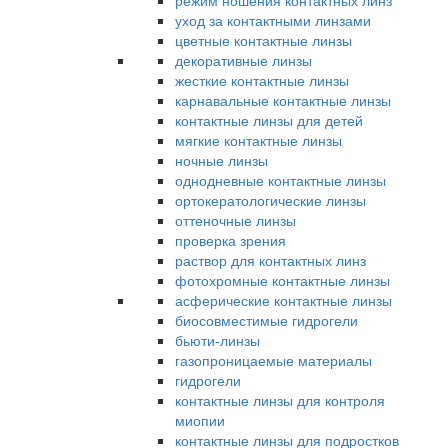
режим ношения контактных линз
уход за контактными линзами
цветные контактные линзы
декоративные линзы
жесткие контактные линзы
карнавальные контактные линзы
контактные линзы для детей
мягкие контактные линзы
ночные линзы
однодневные контактные линзы
ортокератологические линзы
оттеночные линзы
проверка зрения
раствор для контактных линз
фотохромные контактные линзы
асферические контактные линзы
биосовместимые гидрогели
бьюти-линзы
газопроницаемые материалы
гидрогели
контактные линзы для контроля
миопии
контактные линзы для подростков