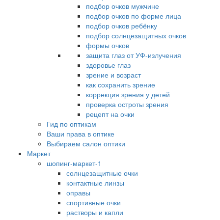
подбор очков мужчине
подбор очков по форме лица
подбор очков ребёнку
подбор солнцезащитных очков
формы очков
защита глаз от УФ-излучения
здоровье глаз
зрение и возраст
как сохранить зрение
коррекция зрения у детей
проверка остроты зрения
рецепт на очки
Гид по оптикам
Ваши права в оптике
Выбираем салон оптики
Маркет
шопинг-маркет-1
солнцезащитные очки
контактные линзы
оправы
спортивные очки
растворы и капли