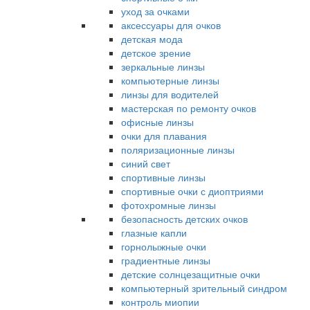
уход за очками
аксессуары для очков
детская мода
детское зрение
зеркальные линзы
компьютерные линзы
линзы для водителей
мастерская по ремонту очков
офисные линзы
очки для плавания
поляризационные линзы
синий свет
спортивные линзы
спортивные очки с диоптриями
фотохромные линзы
безопасность детских очков
глазные капли
горнолыжные очки
градиентные линзы
детские солнцезащитные очки
компьютерный зрительный синдром
контроль миопии