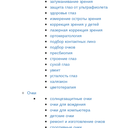
затуманивание зрения
защита глаз от ультрафиолета
здоровье глаз
измерение остроты зрения
коррекция зрения у детей
лазерная коррекция зрения
ортокератология
подбор контактных линз
подбор очков
пресбиопия
строение глаз
сухой глаз
увеит
усталость глаз
халязион
цветотерапия
Очки
солнцезащитные очки
очки для вождения
очки для компьютера
детские очки
ремонт и изготовление очков
спортивные очки