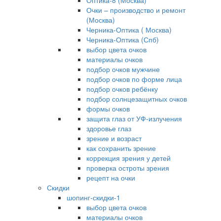
Оптика-8 (Москва)
Очки – производство и ремонт
(Москва)
Черника-Оптика ( Москва)
Черника-Оптика (Спб)
выбор цвета очков
материалы очков
подбор очков мужчине
подбор очков по форме лица
подбор очков ребёнку
подбор солнцезащитных очков
формы очков
защита глаз от УФ-излучения
здоровье глаз
зрение и возраст
как сохранить зрение
коррекция зрения у детей
проверка остроты зрения
рецепт на очки
Скидки
шопинг-скидки-1
выбор цвета очков
материалы очков