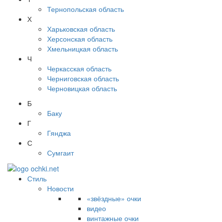
Тернопольская область
Х
Харьковская область
Херсонская область
Хмельницкая область
Ч
Черкасская область
Черниговская область
Черновицкая область
Б
Баку
Г
Гянджа
С
Сумгаит
Стиль
Новости
«звёздные» очки
видео
винтажные очки