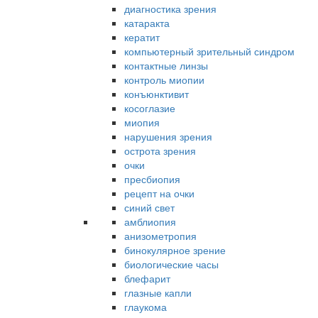
диагностика зрения
катаракта
кератит
компьютерный зрительный синдром
контактные линзы
контроль миопии
конъюнктивит
косоглазие
миопия
нарушения зрения
острота зрения
очки
пресбиопия
рецепт на очки
синий свет
амблиопия
анизометропия
бинокулярное зрение
биологические часы
блефарит
глазные капли
глаукома