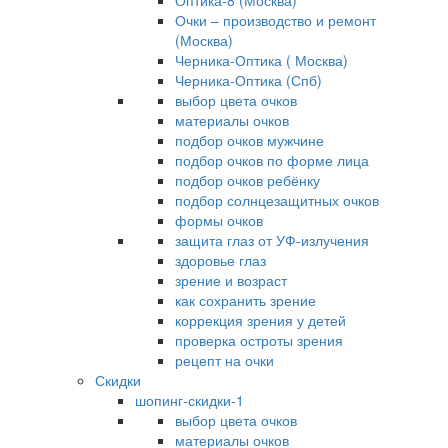
Оптика-8 (Москва)
Очки – производство и ремонт
(Москва)
Черника-Оптика ( Москва)
Черника-Оптика (Спб)
выбор цвета очков
материалы очков
подбор очков мужчине
подбор очков по форме лица
подбор очков ребёнку
подбор солнцезащитных очков
формы очков
защита глаз от УФ-излучения
здоровье глаз
зрение и возраст
как сохранить зрение
коррекция зрения у детей
проверка остроты зрения
рецепт на очки
Скидки
шопинг-скидки-1
выбор цвета очков
материалы очков