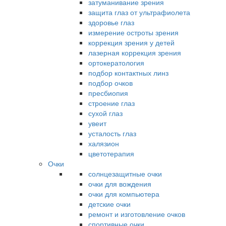
затуманивание зрения
защита глаз от ультрафиолета
здоровье глаз
измерение остроты зрения
коррекция зрения у детей
лазерная коррекция зрения
ортокератология
подбор контактных линз
подбор очков
пресбиопия
строение глаз
сухой глаз
увеит
усталость глаз
халязион
цветотерапия
Очки
солнцезащитные очки
очки для вождения
очки для компьютера
детские очки
ремонт и изготовление очков
спортивные очки