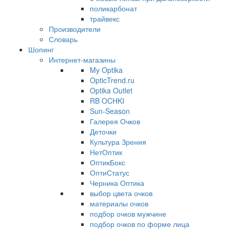
поликарбонат
трайвекс
Производители
Словарь
Шопинг
Интернет-магазины
My Optika
OpticTrend.ru
Optika Outlet
RB OCHKI
Sun-Season
Галерея Очков
Деточки
Культура Зрения
НетОптик
ОптикБокс
ОптиСтатус
Черника Оптика
выбор цвета очков
материалы очков
подбор очков мужчине
подбор очков по форме лица