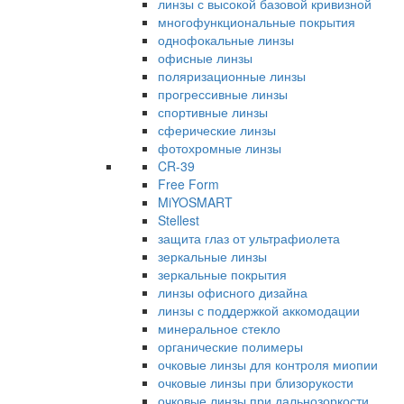
линзы с высокой базовой кривизной
многофункциональные покрытия
однофокальные линзы
офисные линзы
поляризационные линзы
прогрессивные линзы
спортивные линзы
сферические линзы
фотохромные линзы
CR-39
Free Form
MiYOSMART
Stellest
защита глаз от ультрафиолета
зеркальные линзы
зеркальные покрытия
линзы офисного дизайна
линзы с поддержкой аккомодации
минеральное стекло
органические полимеры
очковые линзы для контроля миопии
очковые линзы при близорукости
очковые линзы при дальнозоркости