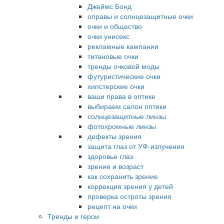
Джеймс Бонд
оправы и солнцезащитные очки
очки и общество
очки унисекс
рекламные кампании
титановые очки
тренды очковой моды
футуристические очки
хипстерские очки
ваши права в оптике
выбираем салон оптики
солнцезащитные линзы
фотохромные линзы
дефекты зрения
защита глаз от УФ-излучения
здоровье глаз
зрение и возраст
как сохранить зрение
коррекция зрения у детей
проверка остроты зрения
рецепт на очки
Тренды и герои