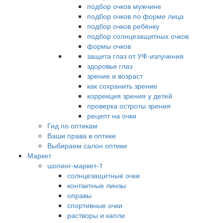
подбор очков мужчине
подбор очков по форме лица
подбор очков ребёнку
подбор солнцезащитных очков
формы очков
защита глаз от УФ-излучения
здоровье глаз
зрение и возраст
как сохранить зрение
коррекция зрения у детей
проверка остроты зрения
рецепт на очки
Гид по оптикам
Ваши права в оптике
Выбираем салон оптики
Маркет
шопинг-маркет-1
солнцезащитные очки
контактные линзы
оправы
спортивные очки
растворы и капли