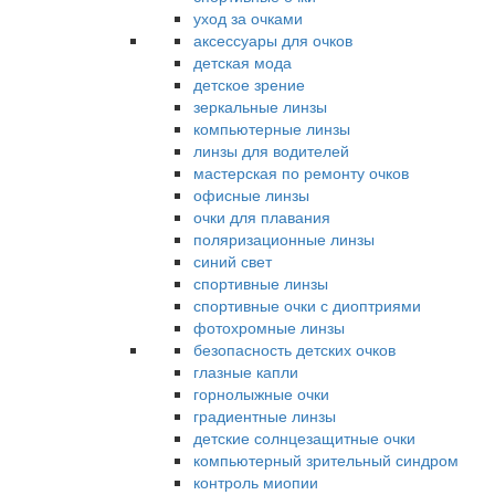
уход за очками
аксессуары для очков
детская мода
детское зрение
зеркальные линзы
компьютерные линзы
линзы для водителей
мастерская по ремонту очков
офисные линзы
очки для плавания
поляризационные линзы
синий свет
спортивные линзы
спортивные очки с диоптриями
фотохромные линзы
безопасность детских очков
глазные капли
горнолыжные очки
градиентные линзы
детские солнцезащитные очки
компьютерный зрительный синдром
контроль миопии