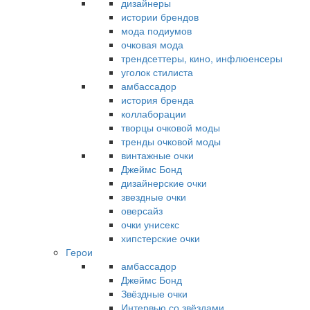
дизайнеры
истории брендов
мода подиумов
очковая мода
трендсеттеры, кино, инфлюенсеры
уголок стилиста
амбассадор
история бренда
коллаборации
творцы очковой моды
тренды очковой моды
винтажные очки
Джеймс Бонд
дизайнерские очки
звездные очки
оверсайз
очки унисекс
хипстерские очки
Герои
амбассадор
Джеймс Бонд
Звёздные очки
Интервью со звёздами