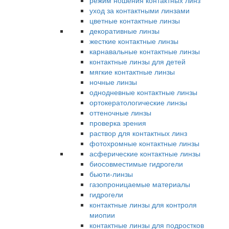
режим ношения контактных линз
уход за контактными линзами
цветные контактные линзы
декоративные линзы
жесткие контактные линзы
карнавальные контактные линзы
контактные линзы для детей
мягкие контактные линзы
ночные линзы
однодневные контактные линзы
ортокератологические линзы
оттеночные линзы
проверка зрения
раствор для контактных линз
фотохромные контактные линзы
асферические контактные линзы
биосовместимые гидрогели
бьюти-линзы
газопроницаемые материалы
гидрогели
контактные линзы для контроля
миопии
контактные линзы для подростков