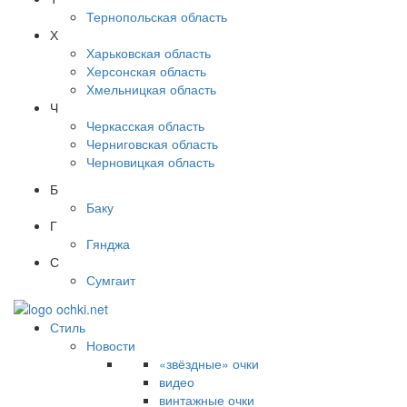
Тернопольская область
Х
Харьковская область
Херсонская область
Хмельницкая область
Ч
Черкасская область
Черниговская область
Черновицкая область
Б
Баку
Г
Гянджа
С
Сумгаит
Стиль
Новости
«звёздные» очки
видео
винтажные очки