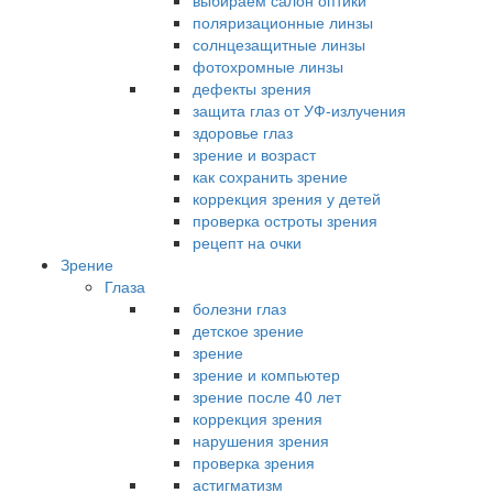
выбираем салон оптики
поляризационные линзы
солнцезащитные линзы
фотохромные линзы
дефекты зрения
защита глаз от УФ-излучения
здоровье глаз
зрение и возраст
как сохранить зрение
коррекция зрения у детей
проверка остроты зрения
рецепт на очки
Зрение
Глаза
болезни глаз
детское зрение
зрение
зрение и компьютер
зрение после 40 лет
коррекция зрения
нарушения зрения
проверка зрения
астигматизм