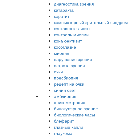
диагностика зрения
катаракта
кератит
компьютерный зрительный синдром
контактные линзы
контроль миопии
конъюнктивит
косоглазие
миопия
нарушения зрения
острота зрения
очки
пресбиопия
рецепт на очки
синий свет
амблиопия
анизометропия
бинокулярное зрение
биологические часы
блефарит
глазные капли
глаукома